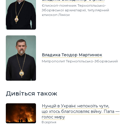
Єпископ-помічник Тернопільсько-
Зборівської архиєпархії, титулярний
єпископ Ліміси
Владика Теодор Мартинюк
Митрополит Тернопільсько-Зборівський
Дивіться також
Нунцій в Україні: непокоїть чути,
що хтось благословляє війну. Папа —
голос миру
8 серпня