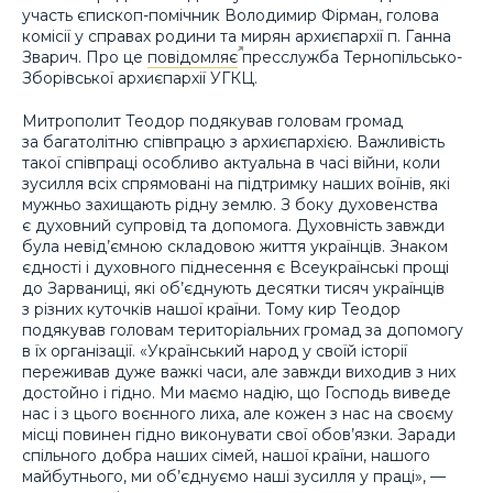
участь єпископ-помічник Володимир Фірман, голова
комісії у справах родини та мирян архиєпархії п. Ганна
Зварич. Про це
повідомляє
пресслужба Тернопільсько-
Зборівської архиєпархії УГКЦ.
Митрополит Теодор подякував головам громад
за багатолітню співпрацю з архиєпархією. Важливість
такої співпраці особливо актуальна в часі війни, коли
зусилля всіх спрямовані на підтримку наших воїнів, які
мужньо захищають рідну землю. З боку духовенства
є духовний супровід та допомога. Духовність завжди
була невід’ємною складовою життя українців. Знаком
єдності і духовного піднесення є Всеукраїнські прощі
до Зарваниці, які об’єднують десятки тисяч українців
з різних куточків нашої країни. Тому кир Теодор
подякував головам територіальних громад за допомогу
в їх організації. «Український народ у своїй історії
переживав дуже важкі часи, але завжди виходив з них
достойно і гідно. Ми маємо надію, що Господь виведе
нас і з цього воєнного лиха, але кожен з нас на своєму
місці повинен гідно виконувати свої обов’язки. Заради
спільного добра наших сімей, нашої країни, нашого
майбутнього, ми об’єднуємо наші зусилля у праці», —