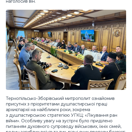
наголосив він.
Тернопільсько-Зборівський митрополит ознайомив
присутніх з пріоритетами душпастирської праці
архиєпархії на найближчі роки, зокрема
з душпастирською стратегією УГКЦ: «Лікування ран
війни». Особливу увагу на зустрічі було приділено
питанням духовного супроводу військових, їхніх сімей,
родин загиблих воїнів та тих, рідні яких пропали безвісті.