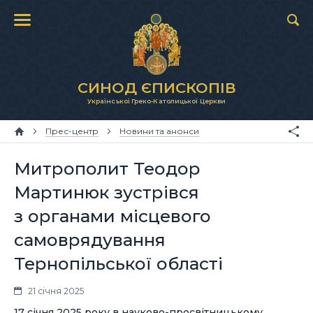
СИНОД ЄПИСКОПІВ
Української Греко-Католицької Церкви
Прес-центр
Новини та анонси
Митрополит Теодор
Мартинюк зустрівся
з органами місцевого
самоврядування
Тернопільської області
21 січня 2025
17 січня 2025 року в науково-просвітницькому