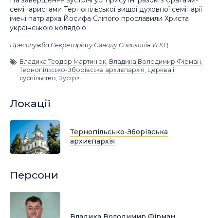
семінаристами Тернопільської вищої духовної семінарії
імені патріарха Йосифа Сліпого прославили Христа
українською колядою.
Пресслужба Секретаріату Синоду Єпископів УГКЦ
Владика Теодор Мартинюк
,
Владика Володимир Фірман
,
Тернопільсько-Зборівська архиєпархія
,
Церква і
суспільство
,
Зустріч
Локації
Тернопільсько-Зборівська
архиєпархія
Персони
Владика Володимир Фірман