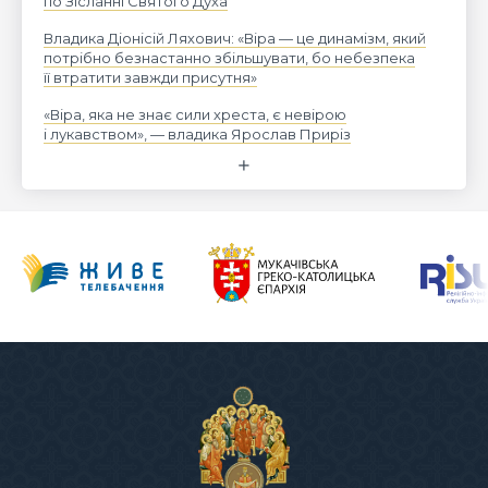
по Зісланні Святого Духа
Владика Діонісій Ляхович: «Віра — це динамізм, який
потрібно безнастанно збільшувати, бо небезпека
її втратити завжди присутня»
«Віра, яка не знає сили хреста, є невірою
і лукавством», — владика Ярослав Приріз