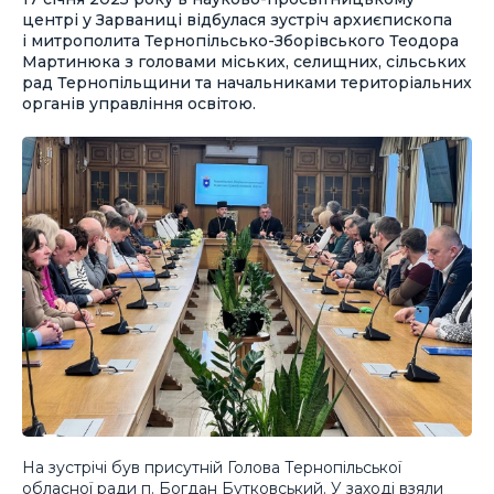
центрі у Зарваниці відбулася зустріч архиєпископа
і митрополита Тернопільсько-Зборівського Теодора
Мартинюка з головами міських, селищних, сільських
рад Тернопільщини та начальниками територіальних
органів управління освітою.
На зустрічі був присутній Голова Тернопільської
обласної ради п. Богдан Бутковський. У заході взяли