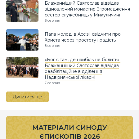
Блаженніший Святослав відвідав
відновлений монастир Згромадження
сестер служебниць у Микуличині
8 серпня
Папа молоді в Ассізі: свідчити про
Христа через простоту і радість
8 серпня
«Бог є там, де найбільше болить»:
Блаженніший Святослав відвідав
реабілітаційне відділення
Надвірнянської лікарні
7 серпня
Дивитися ще
МАТЕРІАЛИ СИНОДУ
ЄПИСКОПІВ 2026