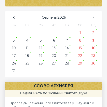
Серпень
2026
Пн
Вт
Ср
Чт
Пт
Сб
Нд
1
2
3
4
5
6
7
8
9
10
11
12
13
14
15
16
17
18
19
20
21
22
23
24
25
26
27
28
29
30
31
СЛОВО АРХИЄРЕЯ
Неділя 10-та по Зісланні Святого Духа
Проповідь Блаженнішого Святослава у 10-ту неділю