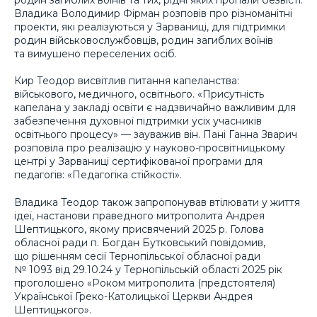
Владика Володимир Фірман розповів про різноманітні
проекти, які реалізуються у Зарваниці, для підтримки
родин військовослужбовців, родин загиблих воїнів
та вимушено переселених осіб.
Кир Теодор висвітлив питання капеланства:
військового, медичного, освітнього. «Присутність
капелана у закладі освіти є надзвичайно важливим для
забезпечення духовної підтримки усіх учасників
освітнього процесу» — зауважив він. Пані Ганна Зварич
розповіла про реалізацію у науково-просвітницькому
центрі у Зарваниці сертифікованої програми для
педагогів: «Педагогіка стійкості».
Владика Теодор також запропонував втілювати у життя
ідеї, настанови праведного митрополита Андрея
Шептицького, якому присвячений 2025 р. Голова
обласної ради п. Богдан Бутковський повідомив,
що рішенням сесії Тернопільської обласної ради
№ 1093 від 29.10.24 у Тернопільській області 2025 рік
проголошено «Роком митрополита (предстоятеля)
Української Греко-Католицької Церкви Андрея
Шептицького».