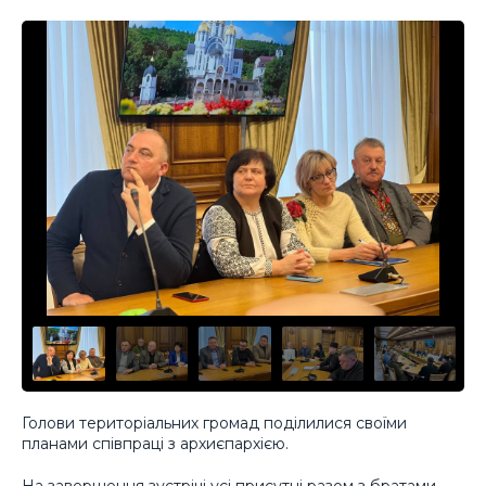
Голови територіальних громад поділилися своїми
планами співпраці з архиєпархією.
На завершення зустрічі усі присутні разом з братами-