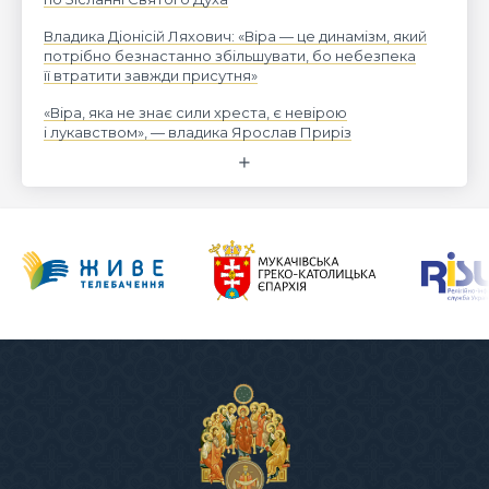
Владика Діонісій Ляхович: «Віра — це динамізм, який
потрібно безнастанно збільшувати, бо небезпека
її втратити завжди присутня»
«Віра, яка не знає сили хреста, є невірою
і лукавством», — владика Ярослав Приріз