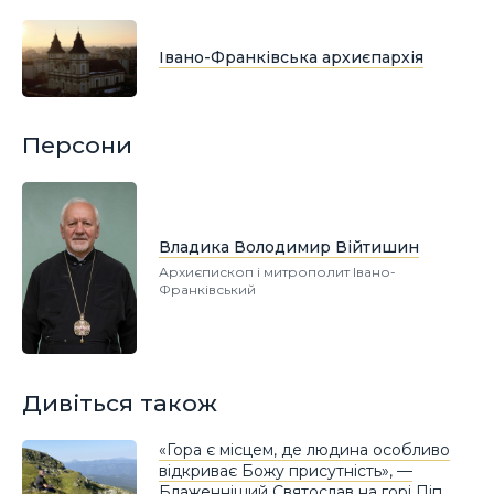
Івано-Франківська архиєпархія
Персони
Владика Володимир Війтишин
Архиєпископ і митрополит Івано-
Франківський
Дивіться також
«Гора є місцем, де людина особливо
відкриває Божу присутність», —
Блаженніший Святослав на горі Піп