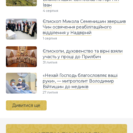
Іван
4 серпня
Єпископ Микола Семенишин звершив
Чин освячення реабілітаційного
відділення у Надвірній
1 серпня
Єпископи, духовенство та вірні взяли
участь у прощі до Прилбич
31 липня
«Нехай Господь благословляє ваші
руки», — митрополит Володимир
Війтишин до медиків
27 липня
Дивитися ще