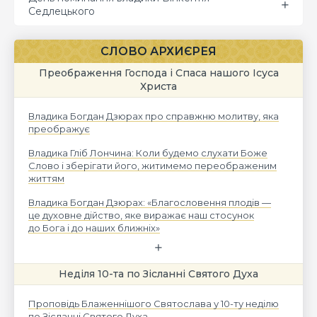
Седлецького
СЛОВО АРХИЄРЕЯ
Преображення Господа і Спаса нашого Ісуса
Христа
Владика Богдан Дзюрах про справжню молитву, яка
преображує
Владика Гліб Лончина: Коли будемо слухати Боже
Слово і зберігати його, житимемо переображеним
життям
Владика Богдан Дзюрах: «Благословення плодів —
це духовне дійство, яке виражає наш стосунок
до Бога і до наших ближніх»
Неділя 10-та по Зісланні Святого Духа
Проповідь Блаженнішого Святослава у 10-ту неділю
по Зісланні Святого Духа