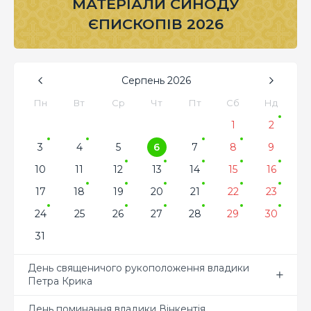
МАТЕРІАЛИ СИНОДУ
ЄПИСКОПІВ 2026
Серпень
2026
Пн
Вт
Ср
Чт
Пт
Сб
Нд
1
2
3
4
5
6
7
8
9
10
11
12
13
14
15
16
17
18
19
20
21
22
23
24
25
26
27
28
29
30
31
День священичого рукоположення владики
Петра Крика
День поминання владики Вінкентія