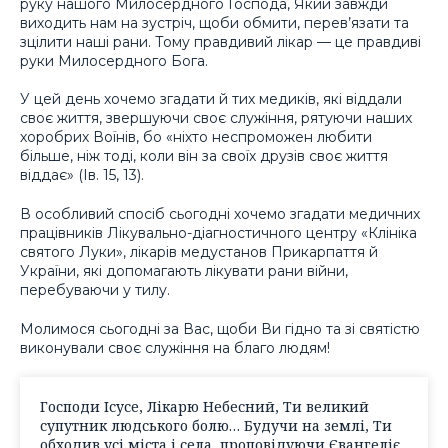
руку нашого Милосердного Господа, Який завжди
виходить нам на зустріч, щоби обмити, перев’язати та
зцілити наші рани. Тому правдивий лікар — це правдиві
руки Милосердного Бога.
У цей день хочемо згадати й тих медиків, які віддали
своє життя, звершуючи своє служіння, рятуючи наших
хоробрих Воїнів, бо «ніхто неспроможен любити
більше, ніж тоді, коли він за своїх друзів своє життя
віддає» (Ів. 15, 13).
В особливий спосіб сьогодні хочемо згадати медичних
працівників Лікувально-діагностичного центру «Клініка
святого Луки», лікарів медустанов Прикарпаття й
України, які допомагають лікувати рани війни,
перебуваючи у тилу.
Молимося сьогодні за Вас, щоби Ви гідно та зі святістю
виконували своє служіння на благо людям!
Господи Ісусе, Лікарю Небесний, Ти великий
супутник людського болю… Будучи на землі, Ти
обходив усі міста і села, проповідуючи Євангеліє