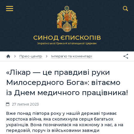
СИНОД ЄПИСКОПІВ
Української Греко-Католицької Церкви
Прес-центр
Інтерв’ю та коментарі
«Лікар — це правдиві руки
Милосердного Бога»: вітаємо
із Днем медичного працівника!
27 липня 2023
Вже понад півтора року у нашій державі триває
жорстока війна, яка сколихнула серця багатьох
українців. Вона позначилася на кожному з нас, а на
передовій, поруч із військовими завжди