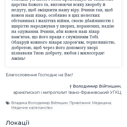
царства Божого та, вигоюючи всяку хворобу й
недугу, щоб зміцнити нашу віру. Вчини так, щоб
кожен наш лікар, особливо в цих нелегких
обставинах і жахіттях війни, своєю дбайливістю і
щирістю народжував у хворих, поранених, надію
на одужання. Вчини, аби кожен наш лікар
пам’ятав, що його праця є служінням Тобі.
Обдаруй кожного лікаря здоров’ям, терпеливістю,
добротою, щоб через його допомогу хворі
пізнавали Твою доброту, любов і милосердя!
Амінь!
Благословення Господнє на Вас!
† Володимир Війтишин,
архиєпископ і митрополит Івано-Франківський УГКЦ
Владика Володимир Війтишин
,
Привітання
,
Медицина
,
Медичне капеланство
Локації