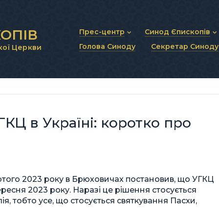
ОПІВ
Прес-центр
Синод Єпископів
Голова Синоду
Секретар Синоду
кої Церкви
Новини та анонси
Статут Синоду Єписко
Інтерв’ю та коментарі
Регламент Синоду Єп
Проповіді та промови
Положення про Голов
Молитовне прикликанн
Синодальні органи
Секретаріат Синоду
Контактна інформація
КЦ в Україні: коротко про
ютого 2023 року в Брюховичах постановив, що УГКЦ
вересня 2023 року. Наразі це рішення стосується
я, тобто усе, що стосується святкування Пасхи,