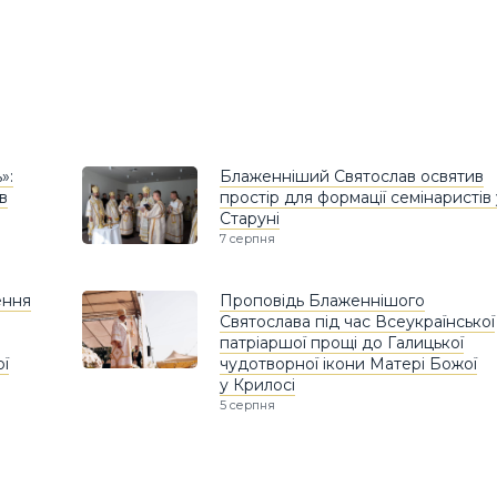
»:
Блаженніший Святослав освятив
в
простір для формації семінаристів 
Старуні
7 серпня
ення
Проповідь Блаженнішого
Святослава під час Всеукраїнської
патріаршої прощі до Галицької
ої
чудотворної ікони Матері Божої
у Крилосі
5 серпня