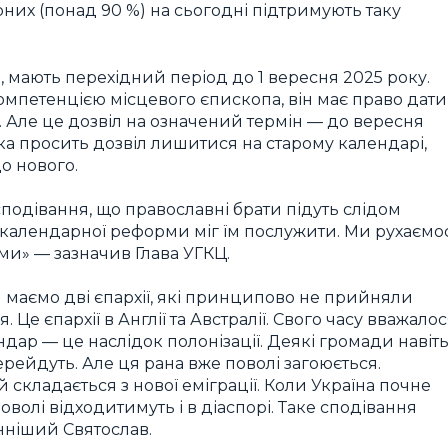
рних (понад 90 %) на сьогодні підтримують таку
з, мають перехідний період до 1 вересня 2025 року.
мпетенцією місцевого єпископа, він має право дати
я. Але це дозвіл на означений термін — до вересня
 яка просить дозвіл лишитися на старому календарі,
о нового.
одівання, що православні брати підуть слідом
ід календарної реформи міг їм послужити. Ми рухаємо
ами» — зазначив Глава УГКЦ.
 маємо дві єпархії, які принципово не прийняли
е єпархії в Англії та Австралії. Свого часу вважалос
дар — це наслідок полонізації. Деякі громади навіт
ерейдуть. Але ця рана вже поволі загоюється.
складається з нової еміграції. Коли Україна почне
волі відходитимуть і в діаспорі. Таке сподівання
нніший Святослав.