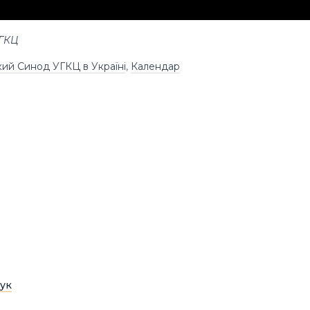
УГКЦ
ий Синод УГКЦ в Україні
,
Календар
ук