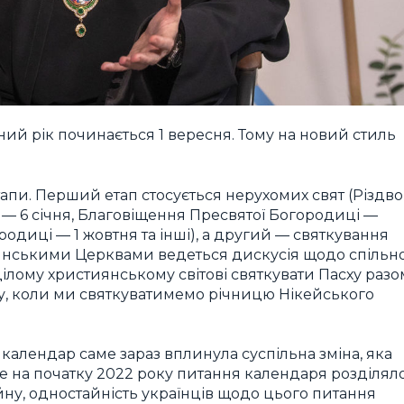
ний рік починається 1 вересня. Тому на новий стиль
пи. Перший етап стосується нерухомих свят (Різдво
 — 6 січня, Благовіщення Пресвятої Богородиці —
одиці — 1 жовтня та інші), а другий — святкування
иянськими Церквами ведеться дискусія щодо спільно
 цілому християнському світові святкувати Пасху разо
ку, коли ми святкуватимемо річницю Нікейського
календар саме зараз вплинула суспільна зміна, яка
ще на початку 2022 року питання календаря розділял
ійну, одностайність українців щодо цього питання