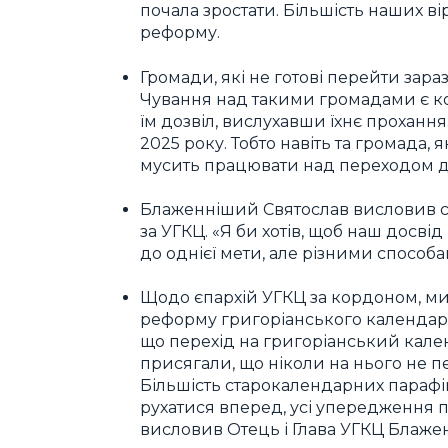
почала зростати. Більшість наших ві
реформу.
Громади, які не готові перейти зара
Чування над такими громадами є ко
їм дозвіл, вислухавши їхнє проханн
2025 року. Тобто навіть та громада,
мусить працювати над переходом д
Блаженніший Святослав висловив сп
за УГКЦ. «Я би хотів, щоб наш досв
до однієї мети, але різними способ
Щодо єпархій УГКЦ за кордоном, ми
реформу григоріанського календаря. Ц
що перехід на григоріанський кален
присягали, що ніколи на нього не п
Більшість старокалендарних парафій 
рухатися вперед, усі упередження по
висловив Отець і Глава УГКЦ Блаже