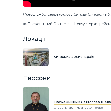
Пресслужба Секретаріату Синоду Єпископів 
Блаженніший Святослав Шевчук
,
Архиєрейськ
Локації
Київська архиєпархія
Персони
Блаженніший Святослав Шевч
Отець і Глава Української Греко-