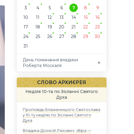
3
4
5
6
7
8
9
10
11
12
13
14
15
16
17
18
19
20
21
22
23
24
25
26
27
28
29
30
31
День поминання владики
Роберта Москаля
СЛОВО АРХИЄРЕЯ
Неділя 10-та по Зісланні Святого
Духа
Проповідь Блаженнішого Святослава
у 10-ту неділю по Зісланні Святого
Духа
Владика Діонісій Ляхович: «Віра —