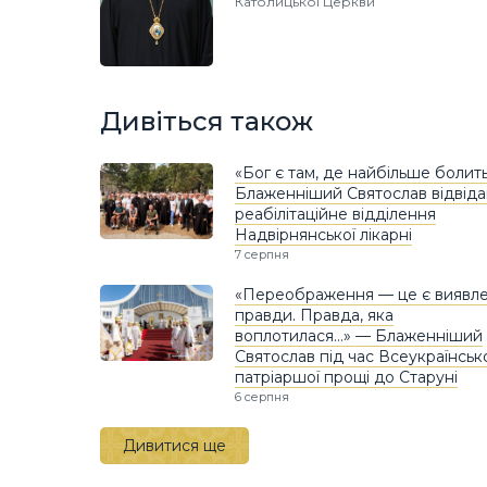
Католицької Церкви
Дивіться також
«Бог є там, де найбільше болить
Блаженніший Святослав відвіда
реабілітаційне відділення
Надвірнянської лікарні
7 серпня
«Переображення — це є виявл
правди. Правда, яка
воплотилася…» — Блаженніший
Святослав під час Всеукраїнськ
патріаршої прощі до Старуні
6 серпня
Дивитися ще