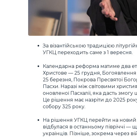
За візантійською традицією літургій
УГКЦ переходить саме з 1 вересня.
Календарна реформа матиме два ета
Христове — 25 грудня, Богоявлення
25 березня, Покрова Пресвятої Богор
Пасхи. Наразі між світовими христ
оновленої Пасхалії, яка дасть змогу
Це рішення має назріти до 2025 ро
собору 325 року.
На рішення УГКЦ перейти на новий 
відбулася в останньому півріччі — 
українців. Пізніше, зокрема через в