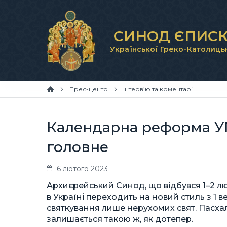
СИНОД ЄПИСК
Української Греко-Католиць
Прес-центр
Інтерв’ю та коментарі
Календарна реформа УГ
головне
6 лютого 2023
Архиєрейський Cинод, що відбувся 1–2 л
в Україні переходить на новий стиль з 1 
святкування лише нерухомих свят. Пасхалі
залишається такою ж, як дотепер.