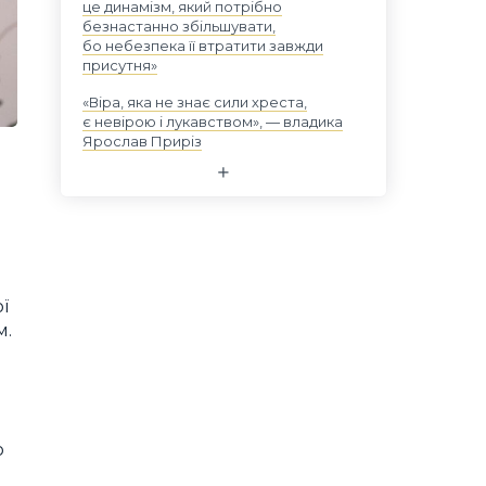
це динамізм, який потрібно
безнастанно збільшувати,
бо небезпека її втратити завжди
присутня»
«Віра, яка не знає сили хреста,
є невірою і лукавством», — владика
Ярослав Приріз
ї
м.
о