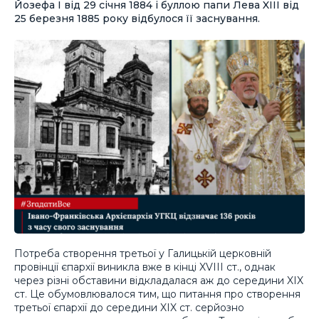
Йозефа І від 29 січня 1884 і буллою папи Лева XIII від
25 березня 1885 року відбулося її заснування.
Потреба створення третьої у Галицькій церковній
провінції єпархії виникла вже в кінці XVIII ст., однак
через різні обставини відкладалася аж до середини XIX
ст. Це обумовлювалося тим, що питання про створення
третьої єпархії до середини XIX ст. серйозно