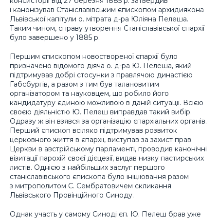
консисторії від 27 березня 1885 р. затвердив
і канонізував Станіславівським єпископом архидиякона
Львівської капітули о. мітрата д-ра Юліяна Пелеша.
Таким чином, справу утворення Станіславівської єпархії
було завершено у 1885 р.
Першим єпископом новоствореної єпархії було
призначено відомого діяча о. д-ра Ю. Пелеша, який
підтримував добрі стосунки з правлячою династією
Габсбургів, а разом з тим був талановитим
організатором та науковцем, що робило його
кандидатуру єдиною можливою в даній ситуації. Всією
своєю діяльністю Ю. Пелеш виправдав такий вибір.
Одразу ж він взявся за організацію єпархіальних органів.
Перший єпископ всіляко підтримував розвиток
церковного життя в єпархії, виступав за захист прав
Церкви в австрійському парламенті, проводив канонічні
візитації парохій своєї дієцезії, видав низку пастирських
листів. Однією з найбільших заслуг першого
станіславівського єпископа було ініціювання разом
з митрополитом С. Сембратовичем скликання
Львівського Провінційного Синоду.
Однак участь у самому Синоді єп. Ю. Пелеш брав уже