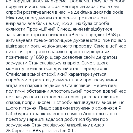
не порушувалося як окрема проблема. Тому всі спроби
порушити його мали фрагментарний характер, а самі
спроби розтягувалися в часі на декілька десятків років.
Між тим, передумови створення третьої єпархії
визрівали все більше. Однією з них була спроба
скликати Провінційний Синод, який міг відбутися
за наявності трьох єпископів. «Весна народів» 1848 р.
активізувала греко-католицьке духовенство, яке почало
відігравати роль національного проводу. Саме в цей час
питання про третю єпархію нарешті вирішується
позитивно: у 1850 р. цісар дозволив своїм декретом
заснувати Станіславівську єпархію. Саме з цього
моменту починається другий етап передісторії
Станіславівської єпархії, який характеризується
спробами отримати документ папи про заснування
згаданої єпархії з осідком в Станіславові. Через певні
політичні обставини Апостольський престол довгий час
не зважувався на створення нової греко-католицької
єпархії, попри численні спроби активізувати вирішення
цього питання. Лише завдяки втручанню архикнязя Р.
Габсбурга та зацікавленості самого Апостольського
престолу нарешті вдалося добитися булли про
заснування Станіславівської єпархії, яку видав
25 березня 1885 р. папа Лев ХІІІ.