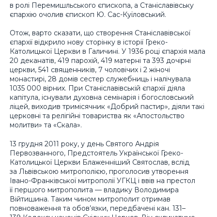
в ролі Перемишльського єпископа, а Станіславівську
єпархію очолив єпископ Ю. Сас-Куїловський.
Отож, варто сказати, що створення Станіславівської
єпархії відкрило нову сторінку в історії Греко-
Католицької Церкви в Галичині. У 1936 році єпархія мала
20 деканатів, 419 парохій, 419 матерні та 393 дочірні
церкви, 541 священників, 7 чоловічих і 2 жіночі
монастирі, 28 домів сестер служебниць і налічувала
1035 000 вірних. При Станіславівській єпархії діяла
капітула, існували духовна семінарія і богословський
ліцей, виходив тримісячник «Добрий пастир», діяли такі
церковні та релігійні товариства як «Апостольство
молитви» та «Скала».
13 грудня 2011 року, у день Святого Андрія
Первозванного, Предстоятель Української Греко-
Католицької Церкви Блаженніший Святослав, вслід
за Львівською митрополією, проголосив утворення
Івано-Франківської митрополії УГКЦ і ввів на престол
її першого митрополита — владику Володимира
Війтишина. Таким чином митрополит отримав
повноваження та обов’язки, передбачені кан. 131–