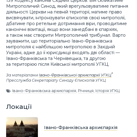
139 Кодексу канонів Східних Церков. Він скликатиме
Митрополичий Синод, який врегульовуватиме питання
діяльності Церкви на певній території, матиме право
висвячувати, інтронізувати єпископів своєї митрополії,
дбатиме про ретельне дотримання віри, проводитиме
канонічні візитації, якщо вони занедбані в єпархіях,
а також має створити Митрополичий трибунал. Варто
зауважити, що територіально Івано-Франківська
митрополія є найбільшою митрополією в Західній
Україні, адже до її юрисдикції входять дві області —
Івано-Франківська та Чернівецька, та другою
за територією після Київської митрополії УГКЦ.
За матеріалами
Івано-Франківської архиєпархії УГКЦ
Пресслужба Секретаріату Синоду Єпископів УГКЦ
Івано-Франківська архиєпархія
,
Річниця
,
Історія УГКЦ
Локації
Івано-Франківська архиєпархія