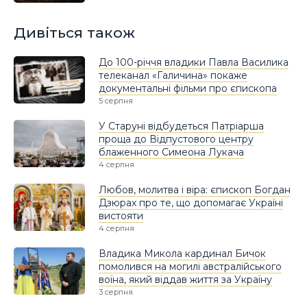
Дивіться також
До 100-річчя владики Павла Василика
телеканал «Галичина» покаже
документальні фільми про єпископа
5 серпня
У Старуні відбудеться Патріарша
проща до Відпустового центру
блаженного Симеона Лукача
4 серпня
Любов, молитва і віра: єпископ Богдан
Дзюрах про те, що допомагає Україні
вистояти
4 серпня
Владика Микола кардинал Бичок
помолився на могилі австралійського
воїна, який віддав життя за Україну
3 серпня