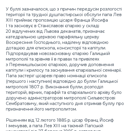
У буллі зазначалося, що з причин передусім розлогості
території та трудної душпастирської обслуги папа Лев
ХІІІ приймає пропозицію цісаря Франца Йосифа
І та засновує в Станіславові єпархію у складі
20 відлучених від Львова деканатів, призначає
катедральною церквою парафіяльну церкву
Воскресіння Господнього, наділену відповідною
дотацією для єпископа, консисторії та капітули.
Підпорядкував новозасновану єпархію Галицькій
митрополії та зрівняв її в правах та привілеях
з Перемишльською єпархією, доручив доповнення
капітули і крилосу та заснування єпархіальної семінарії.
Папа застеріг цісареві право номінації єпископа
(першого і наступних) відповідно до булли Галицької
митрополії 1807 р. Виконання булли, розподіл
територій, вірних, парафій та єпархіального архіву було
доручено адміністраторові митрополії Сильвестрові
Сембратовичу, який наступного дня отримав буллу про
призначення його митрополитом.
Рішенням від 12 лютого 1885 р. цісар Франц Йосиф
І іменував, а папа Лев ХІІІ на таємній Папській