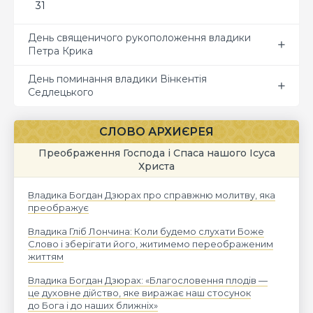
31
День священичого рукоположення владики
Петра Крика
День поминання владики Вінкентія
Седлецького
СЛОВО АРХИЄРЕЯ
Преображення Господа і Спаса нашого Ісуса
Христа
Владика Богдан Дзюрах про справжню молитву, яка
преображує
Владика Гліб Лончина: Коли будемо слухати Боже
Слово і зберігати його, житимемо переображеним
життям
Владика Богдан Дзюрах: «Благословення плодів —
це духовне дійство, яке виражає наш стосунок
до Бога і до наших ближніх»