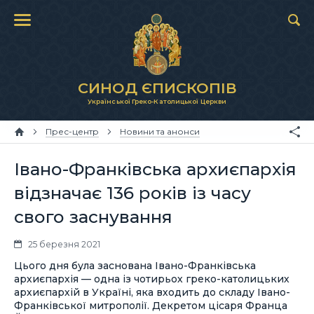
СИНОД ЄПИСКОПІВ
Української Греко-Католицької Церкви
Прес-центр
Новини та анонси
Івано-Франківська архиєпархія
відзначає 136 років із часу
свого заснування
25 березня 2021
Цього дня була заснована Івано-Франківська
архиєпархія — одна із чотирьох греко-католицьких
архиєпархій в Україні, яка входить до складу Івано-
Франківської митрополії. Декретом цісаря Франца