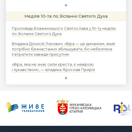
Неділя 10-та по Зісланні Святого Духа
Проповідь Блаженнішого Святослава у 10-ту неділю
по Зісланні Святого Духа
Владика Діонісій Ляхович: «Віра — це динамізм, який
потрібно безнастанно збільшувати, бо небезпека
її втратити завжди присутня»
«Віра, яка не знає сили хреста, є невірою
і лукавством», — владика Ярослав Приріз