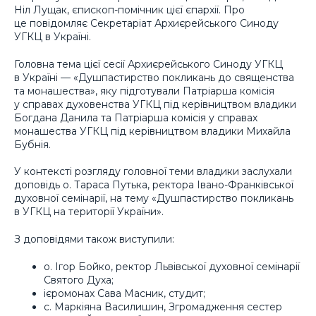
Ніл Лущак, єпископ-помічник цієї єпархії. Про
це повідомляє Секретаріат Архиєрейського Синоду
УГКЦ в Україні.
Головна тема цієї сесії Архиєрейського Синоду УГКЦ
в Україні — «Душпастирство покликань до священства
та монашества», яку підготували Патріарша комісія
у справах духовенства УГКЦ під керівництвом владики
Богдана Данила та Патріарша комісія у справах
монашества УГКЦ під керівництвом владики Михайла
Бубнія.
У контексті розгляду головної теми владики заслухали
доповідь о. Тараса Путька, ректора Івано-Франківської
духовної семінарії, на тему «Душпастирство покликань
в УГКЦ на території України».
З доповідями також виступили:
о. Ігор Бойко, ректор Львівської духовної семінарії
Святого Духа;
ієромонах Сава Масник, студит;
с. Маркіяна Василишин, Згромадження сестер