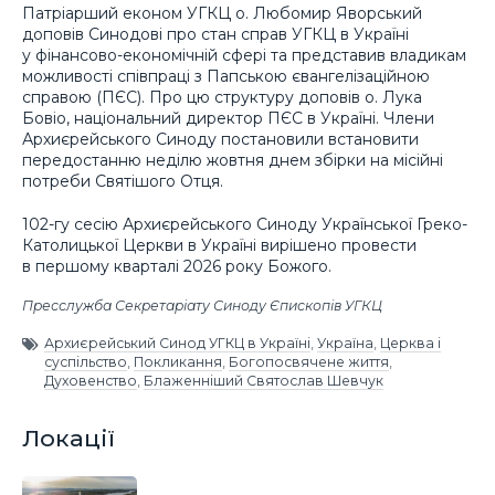
Патріарший економ УГКЦ о. Любомир Яворський
доповів Синодові про стан справ УГКЦ в Україні
у фінансово-економічній сфері та представив владикам
можливості співпраці з Папською євангелізаційною
справою (ПЄС). Про цю структуру доповів о. Лука
Бовіо, національний директор ПЄС в Україні. Члени
Архиєрейського Синоду постановили встановити
передостанню неділю жовтня днем збірки на місійні
потреби Святішого Отця.
102-гу сесію Архиєрейського Синоду Української Греко-
Католицької Церкви в Україні вирішено провести
в першому кварталі 2026 року Божого.
Пресслужба Секретаріату Синоду Єпископів УГКЦ
Архиєрейський Синод УГКЦ в Україні
,
Україна
,
Церква і
суспільство
,
Покликання
,
Богопосвячене життя
,
Духовенство
,
Блаженніший Святослав Шевчук
Локації