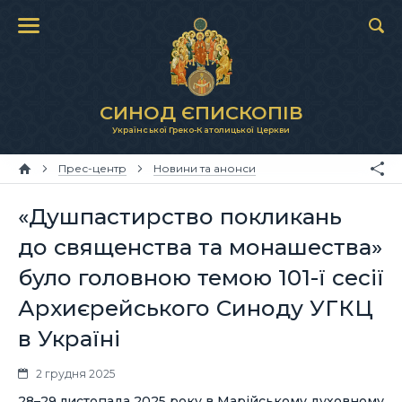
СИНОД ЄПИСКОПІВ
Української Греко-Католицької Церкви
Прес-центр
Новини та анонси
«Душпастирство покликань
до священства та монашества»
було головною темою 101-ї сесії
Архиєрейського Синоду УГКЦ
в Україні
2 грудня 2025
28–29 листопада 2025 року в Марійському духовному