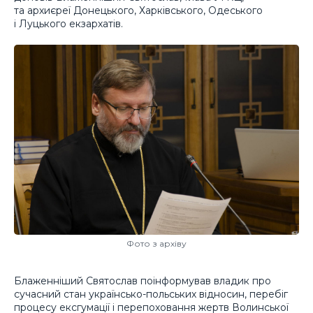
та архиєреї Донецького, Харківського, Одеського
і Луцького екзархатів.
Фото з архіву
Блаженніший Святослав поінформував владик про
сучасний стан українсько-польських відносин, перебіг
процесу ексгумації і перепоховання жертв Волинської