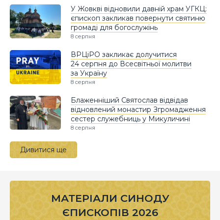
У Жовкві відновили давній храм УГКЦ:
єпископ закликав повернути святиню
громаді для богослужінь
8 серпня
ВРЦіРО закликає долучитися
24 серпня до Всесвітньої молитви
за Україну
8 серпня
Блаженніший Святослав відвідав
відновлений монастир Згромадження
сестер служебниць у Микуличині
8 серпня
Дивитися ще
МАТЕРІАЛИ СИНОДУ
ЄПИСКОПІВ 2026