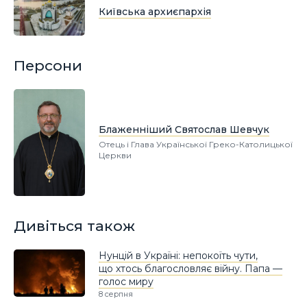
Київська архиєпархія
Персони
Блаженніший Святослав Шевчук
Отець і Глава Української Греко-Католицької
Церкви
Дивіться також
Нунцій в Україні: непокоїть чути,
що хтось благословляє війну. Папа —
голос миру
8 серпня