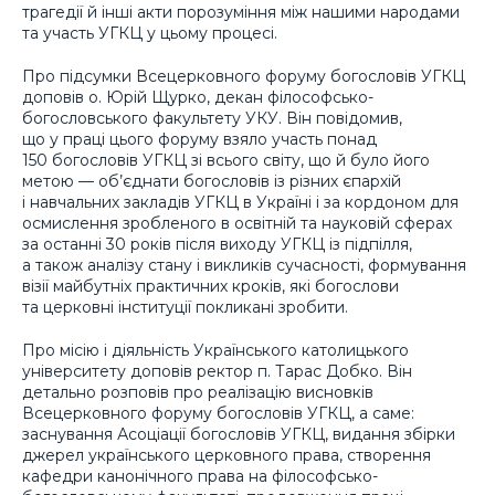
трагедії й інші акти порозуміння між нашими народами
та участь УГКЦ у цьому процесі.
Про підсумки Всецерковного форуму богословів УГКЦ
доповів о. Юрій Щурко, декан філософсько-
богословського факультету УКУ. Він повідомив,
що у праці цього форуму взяло участь понад
150 богословів УГКЦ зі всього світу, що й було його
метою — об’єднати богословів із різних єпархій
і навчальних закладів УГКЦ в Україні і за кордоном для
осмислення зробленого в освітній та науковій сферах
за останні 30 років після виходу УГКЦ із підпілля,
а також аналізу стану і викликів сучасності, формування
візії майбутніх практичних кроків, які богослови
та церковні інституції покликані зробити.
Про місію і діяльність Українського католицького
університету доповів ректор п. Тарас Добко. Він
детально розповів про реалізацію висновків
Всецерковного форуму богословів УГКЦ, а саме:
заснування Асоціації богословів УГКЦ, видання збірки
джерел українського церковного права, створення
кафедри канонічного права на філософсько-