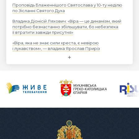
Проповідь Блаженнішого Святослава у 10-ту неділю
по Зісланні Святого Духа
Владика Діонісій Ляхович: «Віра — це динамізм, який
потрібно безнастанно збільшувати, бо небезпека
її втратити завжди присутня»
«Віра, яка не знає сили хреста, є невірою
і лукавством», — владика Ярослав Приріз