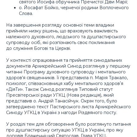
святого Йосифа обручника Пречистої Діви Марії;
о. Йосафат Бойко, чернечої родини Воплоченого
Слова.
На завершення розгляду основної теми владики
прийняли низку рішень, що враховують важливість
належного духовного, людського та душпастирського
супроводу осіб, які розпізнають своє покликання
до служіння Богові та Церкві.
У контексті опрацювання та прийняття синодальних
документів Архиєрейський Синод розглянув у першому
читанні Програму духовного супроводу і ментального
здоров’я священників. Її представила п. Марія Тракало,
психолог, співзасновниця хабу ментального здоровʼя
«ДіяТи». Також Синод розглянув Типовий статут
Пресвітерської ради УГКЦ (Нова редакція), який
представив о. Андрій Танасійчук. Окрім того, було
затверджено текст Пастирського листа Архиєрейського
Синоду УГКЦ в Україні з нагоди Різдвяного посту.
У розділі тем для обговорення було розглянуто питання
про душпастирську ситуацію УГКЦ в Україні, про яку
доповів Блаженніший Святослав, Глава УГКЦ,