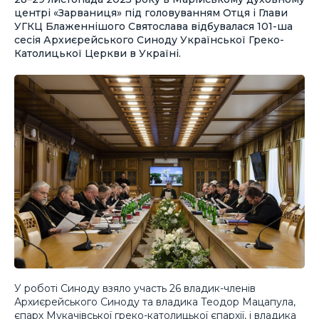
центрі «Зарваниця» під головуванням Отця і Глави
УГКЦ Блаженнішого Святослава відбувалася 101-ша
сесія Архиєрейського Синоду Української Греко-
Католицької Церкви в Україні.
У роботі Синоду взяло участь 26 владик-членів
Архиєрейського Синоду та владика Теодор Мацапула,
єпарх Мукачівської греко-католицької єпархії, і владика