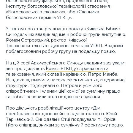
богословському факультеті, продовження праці
Інституту богословської термінології і створення
«Богословського словника», або «Словника
богословських термінів УГКЦ».
Зі звітом про стан реалізації проєкту «Київська Біблія»
Синодальних владик від імені робочої групи виступив о.
Роман Островський, ректор Київської
Трьохсвятительської духовної семінарії УГКЦ. Владики
поблагословили робочу групу на подальшу працю.
На цій сесії Архиєрейського Синоду владики заслухали
звіт про діяльність
Комісії УГКЦ у справах освіти
та виховання
, який склав її керівник о. Петро Майба.
Владики відзначили високу ефективність цієї церковної
структури, подякували о. Петрові й усім його
співробітникам і членам цієї комісії за сумлінну працю
та поблагословили їх на подальше служіння.
Про діяльність реабілітаційного центру «Дім
преображення» доповів його адміністратор п. Юрій
Тарнавський. Синодальні Отці подякували п. Юрієві
і його співпрацівникам за сумлінну й ефективну працю.