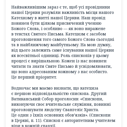
Найважливішим зараз є те, щоб усі провідники
нашої Церкви розуміли важливість місця нашого
Катехизму в житті нашої Церкви. Наш провід
повинен бути цілком присвячений ученню
Божого Слова, і особливо — як воно виражене
в текстах Святого Письма. Катехизм є засобом
проголошення того самого Божого Слова сьогодні
та в найближчому майбутньому. На мою думку,
від цього залежить саме існування нашої Церкви
як всесвітньої одиниці. Роль єпископів у цьому
процесі є вирішальною. Кожен із нас повинен
читати та знати Святе Письмо й усвідомлювати,
що воно адресованим кожному з нас особисто.
Це перший пріоритет.
Водночас ми маємо визнати, що катехиза
є першою відповідальністю єпископа. Другий
Ватиканський Собор проголосив: «Єпископи,
виконуючи своє вчительське служіння, повинні
проголошувати людству Євангеліє Христа.
Це один з їхніх основних обов’язків». (Єпископи
в Церкві, п. 11). Єпископ є авторитетним учителем
віри в кожній єпархії.