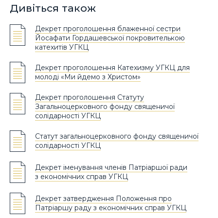
Дивіться також
Декрет проголошення блаженної сестри
Йосафати Гордашевської покровителькою
катехитів УГКЦ
Декрет проголошення Катехизму УГКЦ для
молоді «Ми йдемо з Христом»
Декрет проголошення Статуту
Загальноцерковного фонду священичої
солідарності УГКЦ
Статут загальноцерковного фонду священичої
солідарності УГКЦ
Декрет іменування членів Патріаршої ради
з економічних справ УГКЦ
Декрет затвердження Положення про
Патріаршу раду з економічних справ УГКЦ