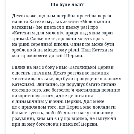
Що буде далі?
Дехто каже, що нам потрібна простіша версія
нашого Катехизму, так званий «Молодіжний
катехизм» (не йдеться в цьому разі про
«Катехизм для молоді», праця над яким зараз
триває). Схоже не те, що вони хочуть щось
на рівні середньої школи. Однак це може бути
зроблено й на місцевому рівні. Наш Катехизм
має промовляти до всієї Церкви.
Вплив на нас з боку Римо-Католицької Церкви
є досить значним. Дехто розглядає питання
чистилища як таке, що було пропущене в нашому
Катехизмі. Звичайно, це порушує багато питань
стосовно того, яке богослов’я чистилища повинно
використовуватися, адже це питання
є динамічним у вченні Церкви. Для мене
це є прикладом того, що Церква має докладати
більше зусиль, щоб об’єднати нас у спільному
розумінні, ким ми є і у що віримо, не імітуючи
при цьому богослов’я Римської Церкви.