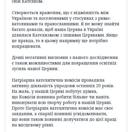
свій Катехизм.
Створюється враження, що є відмінність між
Україною та поселеннями у стосунках з римо-
католиками та православними. Я не можу знайти
багато доказів, щоб наша Церква в Україні
ділилася Катехизмом з іншими Церквами. Якщо
це правда, то в цьому напрямку ще потрібно
попрацювати.
Деякі негативні висновки з нашого дослідження
є також можливостями для покращення освітніх
зусиль нашої Церкви.
Патріарша катехитична комісія провадила
активну діяльність упродовж останніх 20 років.
На жаль, у нашій Церкві побутує думка,
що Комісія повинна робити більше чи навіть
виконувати всю творчу роботу в нашій Церкві.
Проте Патріарша катехитична комісія має своє
завдання, а єпархії повинні усвідомлювати,
що вони також повинні долучатися до цієї праці
на місцевому рівні.