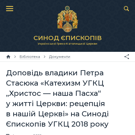
СИНОД ЄПИСКОПІВ
Української Греко-Католицької Церкви
Бібліотека
Документи
Доповідь владики Петра
Стасюка «Катехизм УГКЦ
„Христос — наша Пасха“
у житті Церкви: рецепція
в нашій Церкві» на Синоді
Єпископів УГКЦ 2018 року