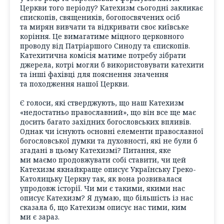
Церкви того періоду? Катехизм сьогодні закликає
єпископів, священиків, богопосвячених осіб
та мирян вивчати та відкривати своє київське
коріння. Це вимагатиме міцного церковного
проводу від Патріаршого Синоду та єпископів.
Катехитична комісія матиме потребу зібрати
джерела, котрі могли б використовувати катехити
та інші фахівці для пояснення значення
та походження нашої Церкви.
Є голоси, які стверджують, що наш Катехизм
«недостатньо православний», що він все ще має
досить багато західних богословських впливів.
Однак чи існують основні елементи православної
богословської думки та духовності, які не були б
згадані в цьому Катехизмі? Питання, яке
ми маємо продовжувати собі ставити, чи цей
Катехизм якнайкраще описує Українську Греко-
Католицьку Церкву так, як вона розвивалася
упродовж історії. Чи ми є такими, якими нас
описує Катехизм? Я думаю, що більшість із нас
сказала б, що Катехизм описує нас тими, ким
ми є зараз.