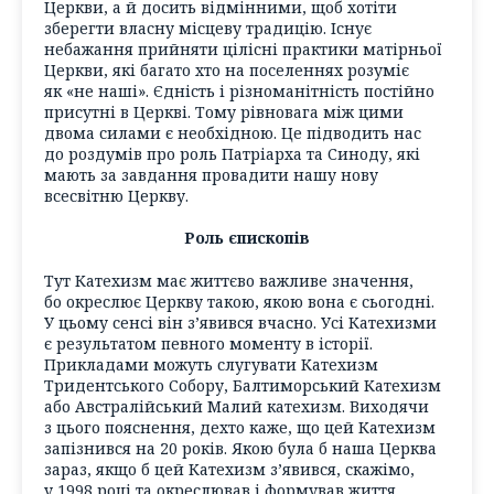
Церкви, а й досить відмінними, щоб хотіти
зберегти власну місцеву традицію. Існує
небажання прийняти цілісні практики матірньої
Церкви, які багато хто на поселеннях розуміє
як «не наші». Єдність і різноманітність постійно
присутні в Церкві. Тому рівновага між цими
двома силами є необхідною. Це підводить нас
до роздумів про роль Патріарха та Синоду, які
мають за завдання провадити нашу нову
всесвітню Церкву.
Роль єпископів
Тут Катехизм має життєво важливе значення,
бо окреслює Церкву такою, якою вона є сьогодні.
У цьому сенсі він з’явився вчасно. Усі Катехизми
є результатом певного моменту в історії.
Прикладами можуть слугувати Катехизм
Тридентського Собору, Балтиморський Катехизм
або Австралійський Малий катехизм. Виходячи
з цього пояснення, дехто каже, що цей Катехизм
запізнився на 20 років. Якою була б наша Церква
зараз, якщо б цей Катехизм з’явився, скажімо,
у 1998 році та окреслював і формував життя