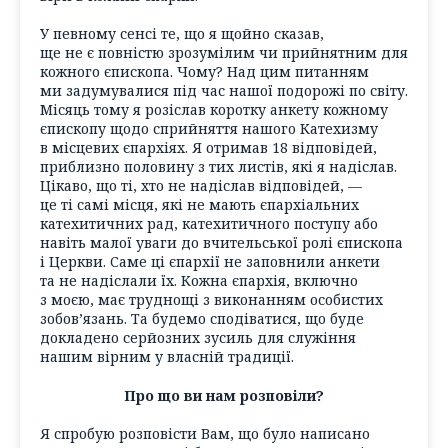
У певному сенсі те, що я щойно сказав,
ще не є повністю зрозумілим чи прийнятним для
кожного єпископа. Чому? Над цим питанням
ми задумувалися під час нашої подорожі по світу.
Місяць тому я розіслав коротку анкету кожному
єпископу щодо сприйняття нашого Катехизму
в місцевих єпархіях. Я отримав 18 відповідей,
приблизно половину з тих листів, які я надіслав.
Цікаво, що ті, хто не надіслав відповідей, —
це ті самі місця, які не мають єпархіальних
катехитичних рад, катехитичного поступу або
навіть малої уваги до вчительської ролі єпископа
і Церкви. Саме ці єпархії не заповнили анкети
та не надіслали їх. Кожна єпархія, включно
з моєю, має труднощі з виконанням особистих
зобов’язань. Та будемо сподіватися, що буде
докладено серйозних зусиль для служіння
нашим вірним у власній традиції.
Про що ви нам розповіли?
Я спробую розповісти Вам, що було написано