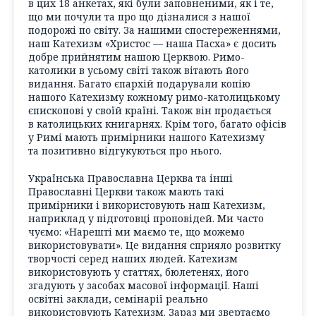
в цих 18 анкетах, які були заповненими, як і те,
що ми почули та про що дізналися з нашої
подорожі по світу. За нашими спостереженнями,
наш Катехизм «Христос — наша Пасха» є досить
добре прийнятим нашою Церквою. Римо-
католики в усьому світі також вітають його
видання. Багато єпархій подарували копію
нашого Катехизму кожному римо-католицькому
єпископові у своїй країні. Також він продається
в католицьких книгарнях. Крім того, багато офісів
у Римі мають примірники нашого Катехизму
та позитивно відгукуються про нього.
Українська Православна Церква та інші
Православні Церкви також мають такі
примірники і використовують наш Катехизм,
наприклад у підготовці проповідей. Ми часто
чуємо: «Нарешті ми маємо те, що можемо
використовувати». Це видання сприяло розвитку
творчості серед наших людей. Катехизм
використовують у статтях, бюлетенях, його
згадують у засобах масової інформації. Наші
освітні заклади, семінарії реально
використовують Катехизм. Зараз ми звертаємо