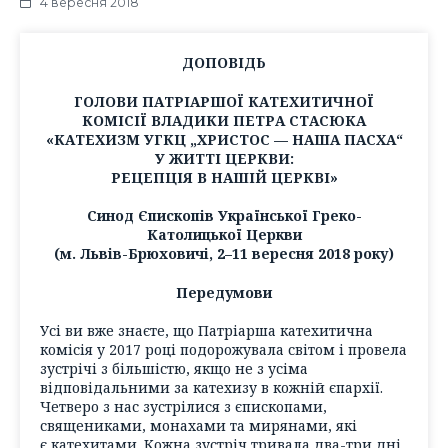
4 вересня 2018
ДОПОВІДЬ
ГОЛОВИ ПАТРІАРШОЇ КАТЕХИТИЧНОЇ
КОМІСІЇ ВЛАДИКИ ПЕТРА СТАСЮКА
«КАТЕХИЗМ УГКЦ „ХРИСТОС — НАША ПАСХА“
У ЖИТТІ ЦЕРКВИ:
РЕЦЕПЦІЯ В НАШІЙ ЦЕРКВІ»
Синод Єпископів Української Греко-
Католицької Церкви
(м. Львів-Брюховичі, 2–11 вересня 2018 року)
Передумови
Усі ви вже знаєте, що Патріарша катехитична
комісія у 2017 році подорожувала світом і провела
зустрічі з більшістю, якщо не з усіма
відповідальними за катехизу в кожній єпархії.
Четверо з нас зустрілися з єпископами,
священиками, монахами та мирянами, які
є катехитами. Кожна зустріч тривала два-три дні.