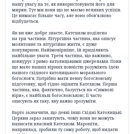
нашу увагу на те, як використовувати його для
мирян. Тут ми поки що не маємо великих успіхів.
Це вимагає більше часу, але воно обов’язково
відбудеться.
Як ви вже добре знаєте, Катехизм поділено
на три частини. Літургійна частина, яка описує
молитовне та літургійне життя, є дуже
популярною. Найімовірніше, їй приділяють
найбільше уваги. Третя частина, що важливо,
конкурує з римо-католицькими джерелами. Поки
що мало наших вірних повністю розуміють ідею
нашого східного католицького морального
богослов’я. Потрібно мати певну богословську
підготовку, щоб гідно оцінити Катехизм. Перша
частина, яка, фактично, базується на «Символі
віри», є найбільш богословською; її часто
описують як таку, яку важко зрозуміти.
Варто зазначити, що деякі інші Східні Католицькі
Церкви зараз запитують, чому вони не можуть
написати власний Катехизм. Мароніти,
наприклад, зробили ту саму роботу, щоб видати