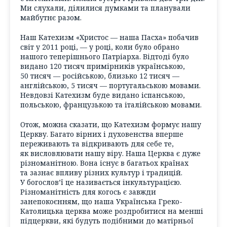
Ми слухали, ділилися думками та планували
майбутнє разом.
Наш Катехизм «Христос — наша Пасха» побачив
світ у 2011 році, — у році, коли було обрано
нашого теперішнього Патріарха. Відтоді було
видано 120 тисяч примірників українською,
50 тисяч — російською, близько 12 тисяч —
англійською, 5 тисяч — португальською мовами.
Невдовзі Катехизм буде видано іспанською,
польською, французькою та італійською мовами.
Отож, можна сказати, що Катехизм формує нашу
Церкву. Багато вірних і духовенства вперше
переживають та відкривають для себе те,
як висловлювати нашу віру. Наша Церква є дуже
різноманітною. Вона існує в багатьох країнах
та зазнає впливу різних культур і традицій.
У богослов’ї це називається інкультурацією.
Різноманітність для когось є завжди
занепокоєнням, що наша Українська Греко-
Католицька церква може роздробитися на менші
підцеркви, які будуть подібними до матірньої