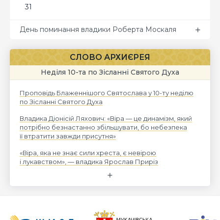
31
День поминання владики Роберта Москаля
СЛОВО АРХИЄРЕЯ
Неділя 10-та по Зісланні Святого Духа
Проповідь Блаженнішого Святослава у 10-ту неділю
по Зісланні Святого Духа
Владика Діонісій Ляхович: «Віра — це динамізм, який
потрібно безнастанно збільшувати, бо небезпека
її втратити завжди присутня»
«Віра, яка не знає сили хреста, є невірою
і лукавством», — владика Ярослав Приріз