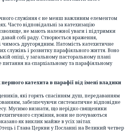
ичного служіння є не менш важливим елементом
ях. Часто відповідальні за катехизацію
воляще, не мають належної уваги і підтримки
 давай собі раду. Створюється враження,
ві чимось другорядним. Натомість катехитичне
ших служінь і розвитку парафіяльного життя. Воно
ькій опіці, у загальному пасторальному плані
 це питання на єпархіальному та парафіяльному
к першого катехита в парафії від імені владики
щеників, які горять спасінням душ, передаванням
хованням, забезпечуючи систематичне відповідне
есу. Мусимо визнати, що нерідко священики
техитичного служіння, вони не почуваються
казано як виклик майже в усіх звітах
Отець і Глава Церкви у Посланні на Великий четвер