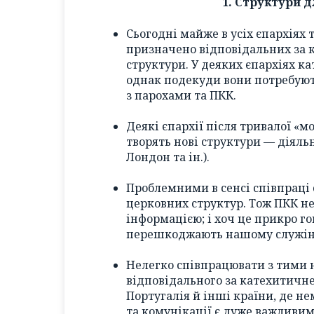
1. Структури 
Сьогодні майже в усіх єпархіях 
призначено відповідальних за 
структури. У деяких єпархіях ка
однак подекуди вони потребують
з парохами та ПКК.
Деякі єпархії після тривалої «
творять нові структури — діяльн
Лондон та ін.).
Проблемними в сенсі співпраці 
церковних структур. Тож ПКК не
інформацією; і хоч це прикро го
перешкоджають нашому служі
Нелегко співпрацювати з тими 
відповідального за катехитичне
Португалія й інші країни, де н
та комунікації є дуже важливи