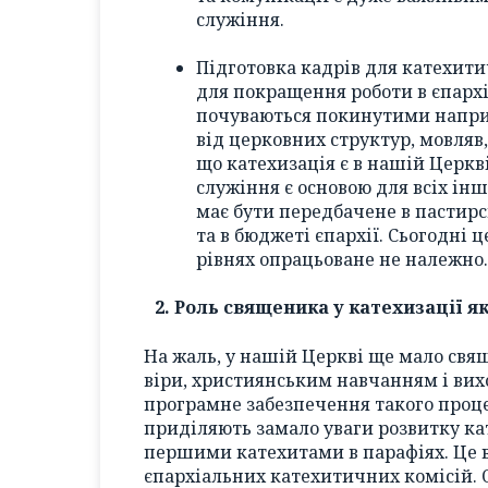
служіння.
Підготовка кадрів для катехит
для покращення роботи в єпархі
почуваються покинутими наприз
від церковних структур, мовляв,
що катехизація є в нашій Церк
служіння є основою для всіх ін
має бути передбачене в пастирс
та в бюджеті єпархії. Сьогодні
рівнях опрацьоване не належно.
2. Роль священика у катехизації я
На жаль, у нашій Церкві ще мало свя
віри, християнським навчанням і ви
програмне забезпечення такого проц
приділяють замало уваги розвитку ка
першими катехитами в парафіях. Це в
єпархіальних катехитичних комісій. 