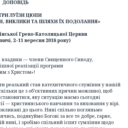
ДОПОВІДЬ
ТРИ ЛУЇЗИ ЦЮПИ
АН, ВИКЛИКИ ТА ШЛЯХИ ЇХ ПОДОЛАННЯ»
їнської Греко-Католицької Церкви
вичі, 2–11 вересня 2018 року)
і владики — члени Священного Синоду,
ішної реалізації програми
вим з Христом»!
ити реальний стан катехитичного служіння у нашій
аскільки це з об’єктивних причин можливо), щоб
застановитися, яку ситуацію маємо сьогодні
сії — християнського навчання та виховання у вірі.
покликані до цього. Нині спільно погляньмо
ячись, подякуймо Богові за все те добре, гарне,
ій ниві, і зробімо спільний іспит сумління щодо