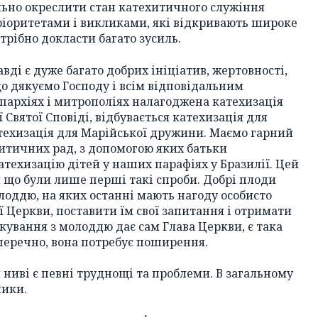
ільно окреслити стан катехитичного служіння
ріоритетами і викликами, які відкривають широке
трібно докласти багато зусиль.
ді є дуже багато добрих ініціатив, жертовності,
що дякуємо Господу і всім відповідальним
єпархіях і митрополіях налагоджена катехизація
ї Святої Сповіді, відбувається катехизація для
катехизація для Марійської дружини. Маємо гарний
итичних рад, з допомогою яких батьки
атехизацію дітей у наших парафіях у Бразилії. Цей
ки що були лише перші такі спроби. Добрі плоди
лоддю, на яких останні мають нагоду особисто
 Церкви, поставити їм свої запитання і отримати
лкування з молоддю дає сам Глава Церкви, є така
езперечно, вона потребує поширення.
й ниві є певні труднощі та проблеми. В загальному
лики.