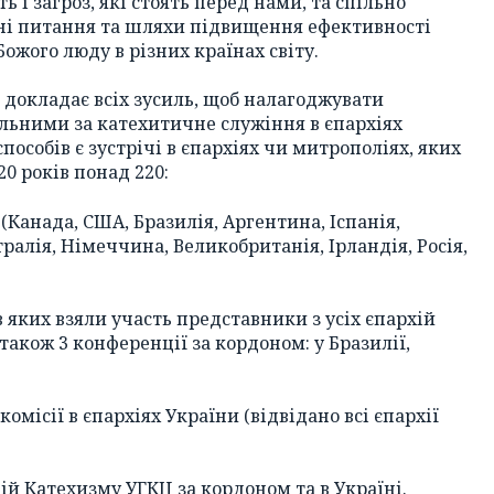
ь і загроз, які стоять перед нами, та спільно
ьні питання та шляхи підвищення ефективності
Божого люду в різних країнах світу.
 докладає всіх зусиль, щоб налагоджувати
альними за катехитичне служіння в єпархіях
способів є зустрічі в єпархіях чи митрополіях, яких
20 років понад 220:
(Канада, США, Бразилія, Аргентина, Іспанія,
тралія, Німеччина, Великобританія, Ірландія, Росія,
 яких взяли участь представники з усіх єпархій
 також 3 конференції за кордоном: у Бразилії,
комісії в єпархіях України (відвідано всі єпархії
ій Катехизму УГКЦ за кордоном та в Україні.