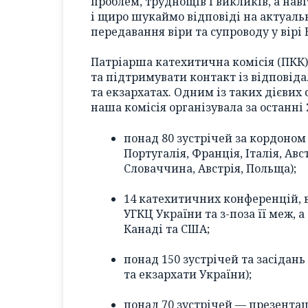
проблем, труднощів і викликів, а навіт
і щиро шукаймо відповіді на актуал
передавання віри та супроводу у вірі 
Патріарша катехитична комісія (ПКК)
та підтримувати контакт із відповід
та екзархатах. Одним із таких дієвих 
наша комісія організувала за останні 
понад 80 зустрічей за кордоном 
Португалія, Франція, Італія, Авс
Словаччина, Австрія, Польща);
14 катехитичних конференцій, в
УГКЦ України та з-поза її меж, а
Канаді та США;
понад 150 зустрічей та засідань 
та екзархати України);
понад 70 зустрічей — презентац