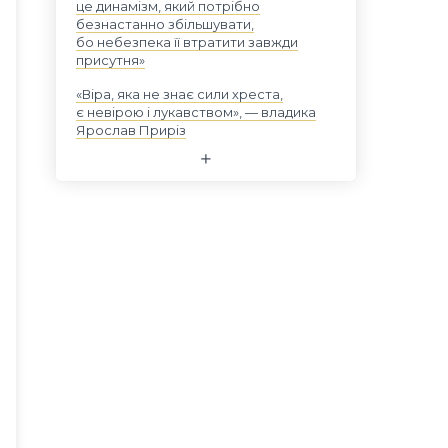
це динамізм, який потрібно
безнастанно збільшувати,
бо небезпека її втратити завжди
присутня»
«Віра, яка не знає сили хреста,
є невірою і лукавством», — владика
Ярослав Приріз