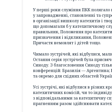
У перші роки служіння ПКК полягало 
у запровадженні, становленні та супр
в організації вишколу катехитів і тв
що допомагали б у катехитичному слу
правильник, Положення про катехити
призначення і відкликання, Положен
Причастя немовлят і дітей тощо.
Чимало зустрічей, які відбулися, ма
Остання серія зустрічей була присвя
Синоду. З благословення Синоду тільк
конференцій: Бразилія — Аргентина; 
та окремо для східних областей Україн
Усі зустрічі, які відбулися в різних кр
катехитичних комісій, чи то індивіду
з відповідальними за катехитичну сп
прагненням разом здійснювати катех