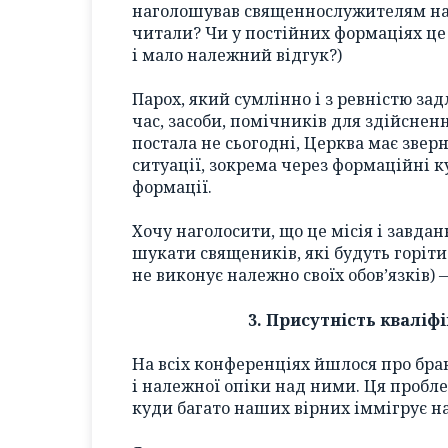
наголошував священнослужителям на в
читали? Чи у постійних формаціях це
і мало належний відгук?)
Парох, який сумлінно і з ревністю за
час, засоби, помічників для здійснен
постала не сьогодні, Церква має звер
ситуації, зокрема через формаційні ку
формації.
Хочу наголосити, що це місія і завда
шукати священиків, які будуть горіт
не виконує належно своїх обов’язків)
3. Присутність кваліф
На всіх конференціях йшлося про бр
і належної опіки над ними. Ця пробле
куди багато наших вірних іммігрує на