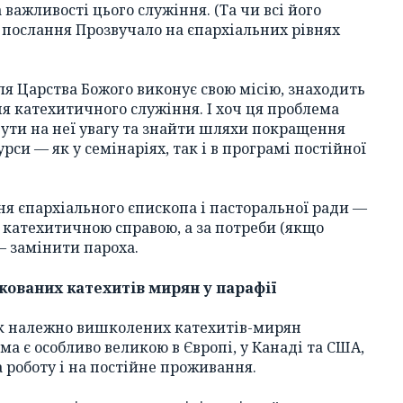
ажливості цього служіння. (Та чи всі його
 послання Прозвучало на єпархіальних рівнях
для Царства Божого виконує свою місію, знаходить
ня катехитичного служіння. І хоч ця проблема
нути на неї увагу та знайти шляхи покращення
рси — як у семінаріях, так і в програмі постійної
ння єпархіального єпископа і пасторальної ради —
и катехитичною справою, а за потреби (якщо
 — замінити пароха.
ікованих катехитів мирян у парафії
ак належно вишколених катехитів-мирян
ма є особливо великою в Європі, у Канаді та США,
 роботу і на постійне проживання.