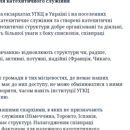
для катехитичного служіння
та екзархатах УГКЦ в Україні і на поселеннях
катехитичне служіння та створені катехитичні
техитичні структури добре організовані та діяльні,
 більшої уваги з боку єпископів, співпраці
мовчанки» відновлюють структури чи, радше,
і, активні, потужні, надійні (Франція, Чикаго,
є громади в тих місцевостях, де немає наших
 має до них доступу, не може обмінюватися з ними
ворити, часом навіть інституції УГКЦ
нню.
нашими єпархіями, в яких не призначають
 служіння (Німеччина, Торонто, Іспанія,
емає структур). Налагодження співпраці
м фактором для належного катехитичного