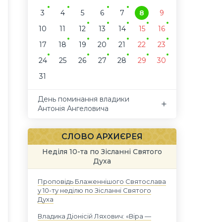
3
4
5
6
7
8
9
10
11
12
13
14
15
16
17
18
19
20
21
22
23
24
25
26
27
28
29
30
31
День поминання владики
Антонія Ангеловича
СЛОВО АРХИЄРЕЯ
Неділя 10-та по Зісланні Святого
Духа
Проповідь Блаженнішого Святослава
у 10-ту неділю по Зісланні Святого
Духа
Владика Діонісій Ляхович: «Віра —