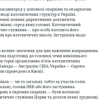
насамперед у допомозі єпархіям та екзархатам
оводі катехитичних структур в Україні,
оренні певних директивних документів,
жінні, серед яких головні: Катехитичний
чне служіння — про особу катехита його
ня про катехитичну школу, Інструкція щодо
ли велике значення для цих важливих напрацювань.
чена підготовці до головної теми нинішнього
и торік організовано п’ять катехитичних
Канада — Австралія; США; Україна — Європа
и (проведено в Києві).
аїнах — чи то загальні, тобто за участю голів
альні, голови ПКК або його заступника
раву в окремих єпархіях — були натхнені
итичне служіння Церви та долати певні труднощі.