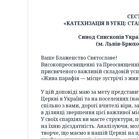
СЕС
«КАТЕХИЗАЦІЯ В УГКЦ: СТ
Синод Єпископів Укра
(м. Львів-Брюхо
Ваше Блаженство Святославе!
Високопреосвященні та Преосвященн
присвяченого важливій складовій усп
«Жива парафія — місце зустрічі з жи
У цій доповіді маю за мету представ
Церкві в Україні та на поселеннях (н
спільно з вами, дорогі вчителі віри, 
в ділянці звершення цієї важливої мі
У своїх єпархіях ви маєте структури, 
на їхню дієздатність. Аналізуючи, мол
творче, що маємо в нашій Церкві на ц