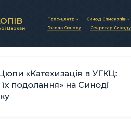
ОПІВ
Прес-центр
Синод Єпископів
Голова Синоду
Секретар Синоду
кої Церкви
Новини та анонси
Статут Синоду Єписко
Інтерв’ю та коментарі
Регламент Синоду Єп
Проповіді та промови
Положення про Голов
Молитовне прикликанн
Синодальні органи
Секретаріат Синоду
Контактна інформація
Цюпи «Катехизація в УГКЦ:
 їх подолання» на Синоді
ку