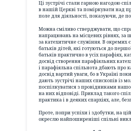
Ці зустрічі стали гарною нагодою сп
в нашій Церкві та поміркувати над п
поле для діяльності, показуючи, де по
Можна сміливо стверджувати, що справ
напрацювань на місцевих рівнях, за 
за катехитичне служіння. В окремих 
батьків дітей, які готуються до першо
батьків практично в усіх парафіях, 
досвід створення парафіяльних катех
і парафіяльна спільнота дбають про к
досвід вартий уваги, бо в Україні по
дають зустрічі наших єпископів із мо
поспілкуватися з провідниками нашої
на них відповіді. Приклад такого спі
практика і в деяких єпархіях, але, б
Проте, попри успіхи і здобутки, на ці
окреслю найпоширеніші спільні вик