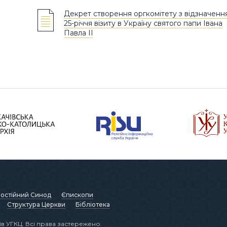
Декрет створення оргкомітету з відзначенн
25-річчя візиту в Україну святого папи Івана
Павла ІІ
остійний Синод
Єпископи
Структура Церкви
Бібліотека
в УГКЦ. Всі права застережено.