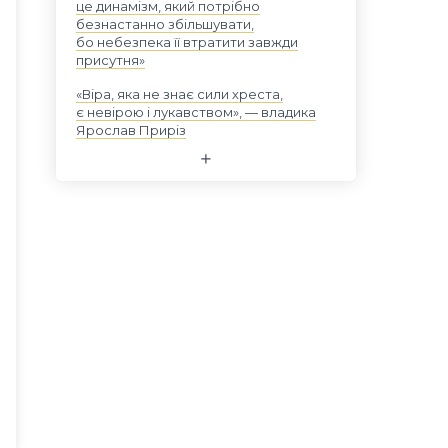
це динамізм, який потрібно
безнастанно збільшувати,
бо небезпека її втратити завжди
присутня»
«Віра, яка не знає сили хреста,
є невірою і лукавством», — владика
Ярослав Приріз