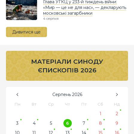
Глава УГКЦ у 233-й тиждень війни:
«Мир — це не для нас», — декларують
московські загарбники
4 серпня
Дивитися ще
МАТЕРІАЛИ СИНОДУ
ЄПИСКОПІВ 2026
Серпень
2026
Пн
Вт
Ср
Чт
Пт
Сб
Нд
1
2
3
4
5
6
7
8
9
10
11
12
13
14
15
16