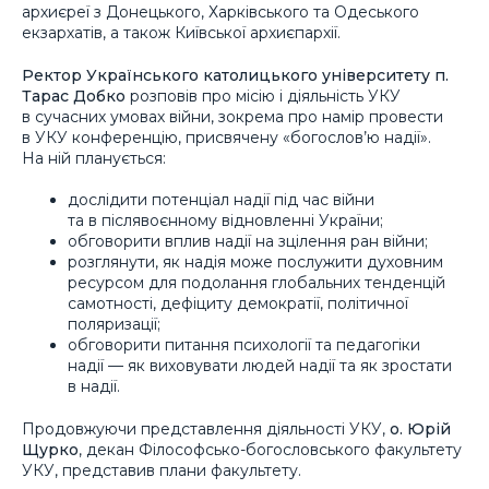
архиєреї з Донецького, Харківського та Одеського
екзархатів, а також Київської архиєпархії.
Ректор Українського католицького університету п.
Тарас Добко
розповів про місію і діяльність УКУ
в сучасних умовах війни, зокрема про намір провести
в УКУ конференцію, присвячену «богослов’ю надії».
На ній планується:
дослідити потенціал надії під час війни
та в післявоєнному відновленні України;
обговорити вплив надії на зцілення ран війни;
розглянути, як надія може послужити духовним
ресурсом для подолання глобальних тенденцій
самотності, дефіциту демократії, політичної
поляризації;
обговорити питання психології та педагогіки
надії — як виховувати людей надії та як зростати
в надії.
Продовжуючи представлення діяльності УКУ,
о. Юрій
Щурко
, декан Філософсько-богословського факультету
УКУ, представив плани факультету.