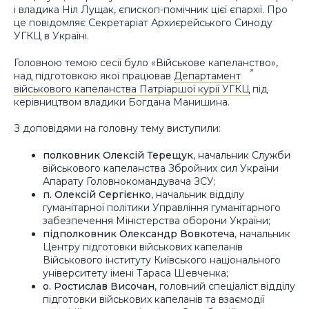
і владика Ніл Лущак, єпископ-помічник цієї єпархії. Про
це повідомляє Секретаріат Архиєрейського Синоду
УГКЦ в Україні.
Головною темою сесії було «Військове капеланство»,
над підготовкою якої працював
Департамент
військового капеланства Патріаршої курії УГКЦ
під
керівництвом владики Богдана Манишина.
З доповідями на головну тему виступили:
полковник Олексій Терещук
, начальник Служби
військового капеланства Збройних сил України
Апарату Головнокомандувача ЗСУ;
п. Олексій Сергієнко
, начальник відділу
гуманітарної політики Управління гуманітарного
забезпечення Міністерства оборони України;
підполковник Олександр Вовкотеча
, начальник
Центру підготовки військових капеланів
Військового інституту Київського національного
університету імені Тараса Шевченка;
о. Ростислав Височан
, головний спеціаліст відділу
підготовки військових капеланів та взаємодії