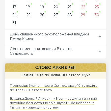
17
18
19
20
21
22
23
24
25
26
27
28
29
30
31
День священичого рукоположення владики
Петра Крика
День поминання владики Вінкентія
Седлецького
СЛОВО АРХИЄРЕЯ
Неділя 10-та по Зісланні Святого Духа
Проповідь Блаженнішого Святослава у 10-ту неділю
по Зісланні Святого Духа
Владика Діонісій Ляхович: «Віра — це динамізм, який
потрібно безнастанно збільшувати, бо небезпека
її втратити завжди присутня»