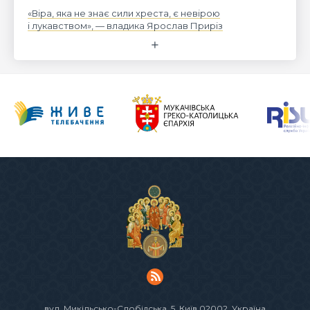
«Віра, яка не знає сили хреста, є невірою
і лукавством», — владика Ярослав Приріз
вул. Микільсько-Слобідська, 5
, Київ 02002, Україна