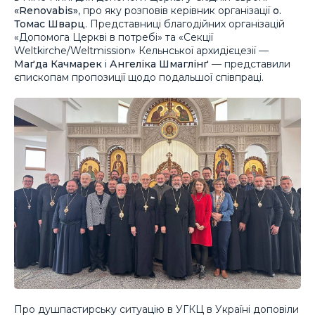
«Renovabis»
, про яку розповів керівник організації
о.
Томас Шварц
. Представниці благодійних організацій
«Допомога Церкві в потребі» та «Секції
Weltkirche/Weltmission» Кельнської архидієцезії —
Маґда Качмарек
і
Ангеліка Шмаглінґ
— представили
єпископам пропозиції щодо подальшої співпраці.
Про душпастирську ситуацію в УГКЦ в Україні доповіли