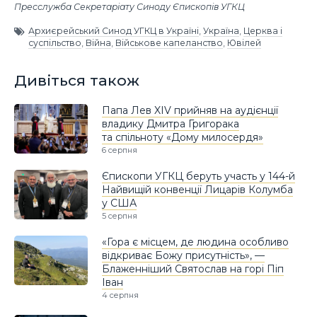
Пресслужба Секретаріату Синоду Єпископів УГКЦ
Архиєрейський Синод УГКЦ в Україні
,
Україна
,
Церква і
суспільство
,
Війна
,
Військове капеланство
,
Ювілей
Дивіться також
Папа Лев XIV прийняв на аудієнції
владику Дмитра Григорака
та спільноту «Дому милосердя»
6 серпня
Єпископи УГКЦ беруть участь у 144-й
Найвищій конвенції Лицарів Колумба
у США
5 серпня
«Гора є місцем, де людина особливо
відкриває Божу присутність», —
Блаженніший Святослав на горі Піп
Іван
4 серпня