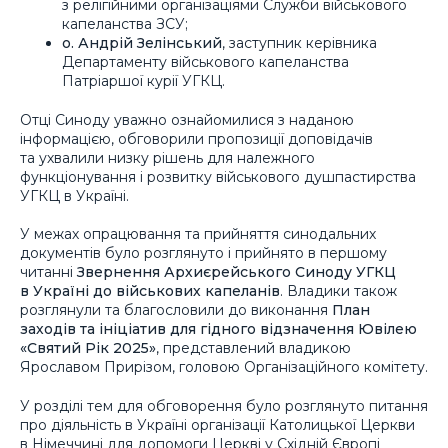
з релігійними організаціями Служби військового
капеланства ЗСУ;
о. Андрій Зелінський
, заступник керівника
Департаменту військового капеланства
Патріаршої курії УГКЦ.
Отці Синоду уважно ознайомилися з наданою
інформацією, обговорили пропозиції доповідачів
та ухвалили низку рішень для належного
функціонування і розвитку військового душпастирства
УГКЦ в Україні.
У межах опрацювання та прийняття синодальних
документів було розглянуто і прийнято в першому
читанні
Звернення Архиєрейського Синоду УГКЦ
в Україні до військових капеланів
. Владики також
розглянули та благословили до виконання
План
заходів та ініціатив для гідного відзначення Ювілею
«Святий Рік 2025»
, представлений владикою
Ярославом Прирізом, головою Організаційного комітету.
У розділі тем для обговорення було розглянуто питання
про діяльність в Україні організації Католицької Церкви
в Німеччині для допомоги Церкві у Східній Європі