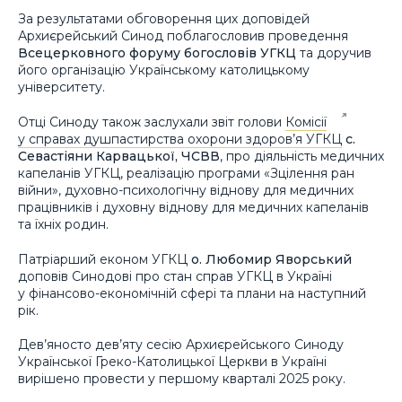
За результатами обговорення цих доповідей
Архиєрейський Синод поблагословив проведення
Всецерковного форуму богословів УГКЦ
та доручив
його організацію Українському католицькому
університету.
Отці Синоду також заслухали звіт голови
Комісії
у справах душпастирства охорони здоров’я УГКЦ
с.
Севастіяни Карвацької, ЧСВВ
, про діяльність медичних
капеланів УГКЦ, реалізацію програми «Зцілення ран
війни», духовно-психологічну віднову для медичних
працівників і духовну віднову для медичних капеланів
та їхніх родин.
Патріарший економ УГКЦ
о. Любомир Яворський
доповів Синодові про стан справ УГКЦ в Україні
у фінансово-економічній сфері та плани на наступний
рік.
Дев’яносто дев’яту сесію Архиєрейського Синоду
Української Греко-Католицької Церкви в Україні
вирішено провести у першому кварталі 2025 року.