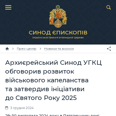
СИНОД ЄПИСКОПІВ
Української Греко-Католицької Церкви
Прес-центр
Новини та анонси
Архиєрейський Синод УГКЦ
обговорив розвиток
військового капеланства
та затвердив ініціативи
до Святого Року 2025
3 грудня 2024
29–30 листопада 2024 року в Патріаршому домі