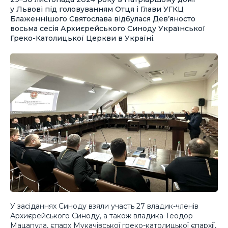
у Львові під головуванням Отця і Глави УГКЦ
Блаженнішого Святослава відбулася Дев’яносто
восьма сесія Архиєрейського Синоду Української
Греко-Католицької Церкви в Україні.
У засіданнях Синоду взяли участь 27 владик-членів
Архиєрейського Синоду, а також владика Теодор
Мацапула, єпарх Мукачівської греко-католицької єпархії,