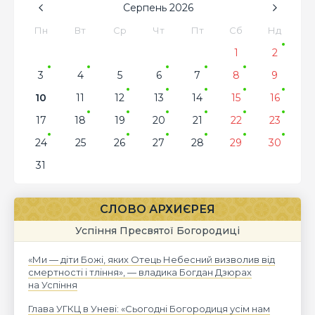
Серпень
2026
Пн
Вт
Ср
Чт
Пт
Сб
Нд
1
2
3
4
5
6
7
8
9
10
11
12
13
14
15
16
17
18
19
20
21
22
23
24
25
26
27
28
29
30
31
СЛОВО АРХИЄРЕЯ
Успіння Пресвятої Богородиці
«Ми — діти Божі, яких Отець Небесний визволив від
смертності і тління», — владика Богдан Дзюрах
на Успіння
Глава УГКЦ в Уневі: «Сьогодні Богородиця усім нам