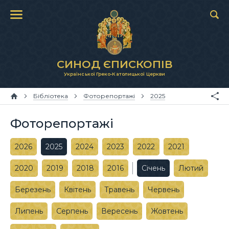
СИНОД ЄПИСКОПІВ
Української Греко-Католицької Церкви
Бібліотека
Фоторепортажі
2025
Фоторепортажі
2026
2025
2024
2023
2022
2021
2020
2019
2018
2016
Січень
Лютий
Березень
Квітень
Травень
Червень
Липень
Серпень
Вересень
Жовтень