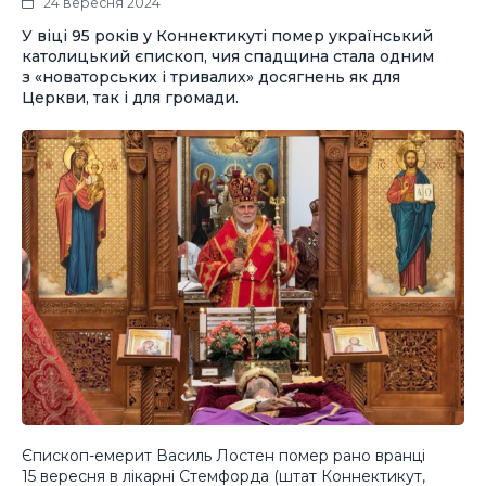
24 вересня 2024
У віці 95 років у Коннектикуті помер український
католицький єпископ, чия спадщина стала одним
з «новаторських і тривалих» досягнень як для
Церкви, так і для громади.
Єпископ-емерит Василь Лостен помер рано вранці
15 вересня в лікарні Стемфорда (штат Коннектикут,