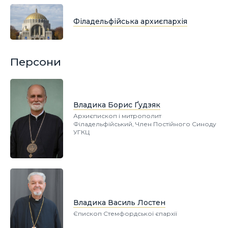
Філадельфійська архиєпархія
Персони
Владика Борис Ґудзяк
Архиєпископ і митрополит
Філадельфійський, Член Постійного Синоду
УГКЦ
Владика Василь Лостен
Єпископ Стемфордської єпархії