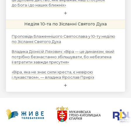
до Бога і до наших ближніх»
Неділя 10-та по Зісланні Святого Духа
Проповідь Блаженнішого Святослава у 10-ту неділю
по Зісланні Святого Духа
Владика Діонісій Ляхович: «Віра — це динамізм, який
потрібно безнастанно збільшувати, бо небезпека
її втратити завжди присутня»
«Віра, яка не знає сили хреста, є невірою
і лукавством», — владика Ярослав Приріз