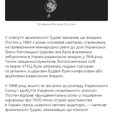
Владика Василь Лостен
У співчутті архиєпископ Ґудзяк зазначив, що владика
Лостен у 1980-х роках очолював кампанію, спрямовану
на привернення міжнародної уваги до долі Української
Греко-Католицької Церкви, яка була формально
заборонена в Україні радянською владою у 1946 році.
Тисячі священнослужителів, богопосвячених осіб
та мирян УГКЦ були затримані, піддані тортурам
та ув’язнені, а церковні будівлі були конфісковані або
зруйновані радянською владою.
У 1988 році, всього за три роки до розпаду Радянського
Союзу і здобуття Україною незалежності, єпископ
Лостен відіграв «фундаментальну роль» у поширенні
інформації про 1000-літню історію християнства
в Україні серед «широкої світової аудиторії», — написав
архиєпископ Ґудзяк, зазначивши, що єпископ