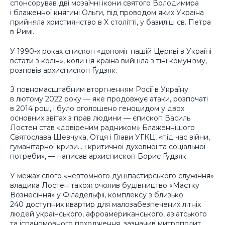
спонсорував дві мозаїчні ікони святого Володимира
і блаженної княгині Ольги, під проводом яких Україна
прийняла християнство в X столітті, у базиліці св. Петра
в Римі.
У 1990-х роках єпископ «допоміг нашій Церкві в Україні
встати з колін», коли ця країна вийшла з тіні комунізму,
розповів архиєпископ Ґудзяк.
З повномасштабним вторгненням Росії в Україну
в лютому 2022 року — яке продовжує атаки, розпочаті
в 2014 році, і було оголошено геноцидом у двох
основних звітах з прав людини — єпископ Василь
Лостен став «довіреним радником» Блаженнішого
Святослава Шевчука, Отця і Глави УГКЦ, «під час війни,
гуманітарної кризи… і критичної духовної та соціальної
потреби», — написав архиєпископ Борис Ґудзяк.
У межах свого «невтомного душпастирського служіння»
владика Лостен також очолив будівництво «Маєтку
Вознесіння» у Філадельфії, комплексу з близько
240 доступних квартир для малозабезпечених літніх
людей українського, афроамериканського, азіатського
та іспаномовного походження, зазначив митрополит