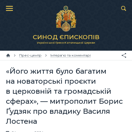
СИНОД ЄПИСКОПІВ
Української Греко-Католицької Церкви
Прес-центр
Інтерв’ю та коментарі
«Його життя було багатим
на новаторські проєкти
в церковній та громадській
сферах», — митрополит Борис
Ґудзяк про владику Василя
Лостена