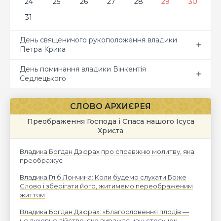
24
25
26
27
28
29
30
31
День священичого рукоположення владики
Петра Крика
День поминання владики Вінкентія
Седлецького
СЛОВО АРХИЄРЕЯ
Преображення Господа і Спаса нашого Ісуса
Христа
Владика Богдан Дзюрах про справжню молитву, яка
преображує
Владика Гліб Лончина: Коли будемо слухати Боже
Слово і зберігати його, житимемо переображеним
життям
Владика Богдан Дзюрах: «Благословення плодів —
це духовне дійство, яке виражає наш стосунок