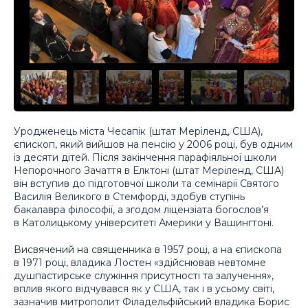
Уродженець міста Чесапік (штат Меріленд, США),
єпископ, який вийшов на пенсію у 2006 році, був одним
із десяти дітей. Після закінчення парафіяльної школи
Непорочного Зачаття в Елктоні (штат Меріленд, США)
він вступив до підготовчої школи та семінарії Святого
Василія Великого в Стемфорді, здобув ступінь
бакалавра філософії, а згодом ліцензіата богослов’я
в Католицькому університеті Америки у Вашингтоні.
Висвячений на священника в 1957 році, а на єпископа
в 1971 році, владика Лостен «здійснював невтомне
душпастирське служіння присутності та залучення»,
вплив якого відчувався як у США, так і в усьому світі,
зазначив митрополит Філадельфійський владика Борис