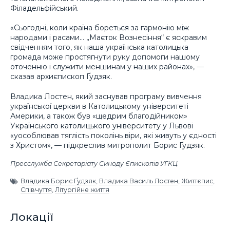
Філадельфійський.
«Сьогодні, коли країна бореться за гармонію між
народами і расами… „Маєток Вознесіння“ є яскравим
свідченням того, як наша українська католицька
громада може простягнути руку допомоги нашому
оточенню і служити меншинам у наших районах», —
сказав архиєпископ Ґудзяк.
Владика Лостен, який заснував програму вивчення
української церкви в Католицькому університеті
Америки, а також був «щедрим благодійником»
Українського католицького університету у Львові
«уособлював тяглість поколінь віри, які живуть у єдності
з Христом», — підкреслив митрополит Борис Ґудзяк.
Пресслужба Секретаріату Синоду Єпископів УГКЦ
Владика Борис Ґудзяк
,
Владика Василь Лостен
,
Життєпис
,
Співчуття
,
Літургійне життя
Локації