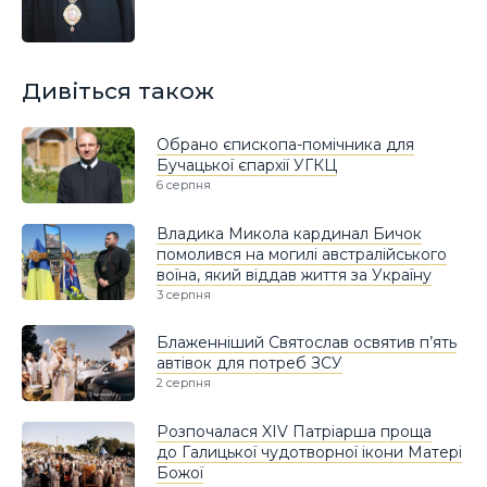
Дивіться також
Обрано єпископа-помічника для
Бучацької єпархії УГКЦ
6 серпня
Владика Микола кардинал Бичок
помолився на могилі австралійського
воїна, який віддав життя за Україну
3 серпня
Блаженніший Святослав освятив п’ять
автівок для потреб ЗСУ
2 серпня
Розпочалася XIV Патріарша проща
до Галицької чудотворної ікони Матері
Божої