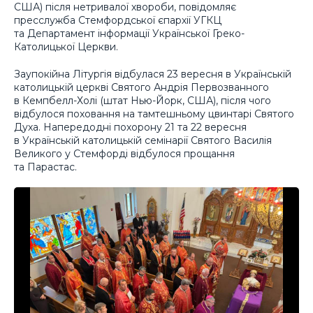
США) після нетривалої хвороби, повідомляє
пресслужба Стемфордської єпархії УГКЦ
та Департамент інформації Української Греко-
Католицької Церкви.
Заупокійна Літургія відбулася 23 вересня в Українській
католицькій церкві Святого Андрія Первозванного
в Кемпбелл-Холі (штат Нью-Йорк, США), після чого
відбулося поховання на тамтешньому цвинтарі Святого
Духа. Напередодні похорону 21 та 22 вересня
в Українській католицькій семінарії Святого Василія
Великого у Стемфорді відбулося прощання
та Парастас.