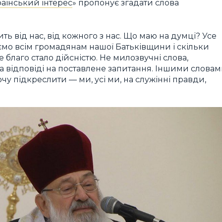
аїнський інтерес
» пропонує згадати слова
ь від нас, від кожного з нас. Що маю на думці? Усе
аємо всім громадянам нашої Батьківщини і скільки
 благо стало дійсністю. Не милозвучні слова,
а відповіді на поставлене запитання. Іншими словам
очу підкреслити — ми, усі ми, на служінні правди,