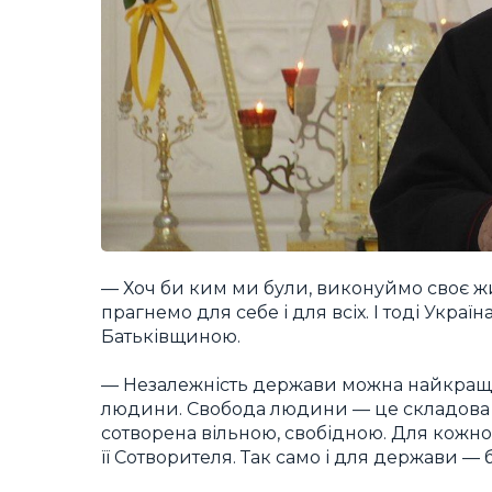
— Хоч би ким ми були, виконуймо своє жи
прагнемо для себе і для всіх. І тоді Укр
Батьківщиною.
— Незалежність держави можна найкраще п
людини. Свобода людини — це складова 
сотворена вільною, свобідною. Для кожної
її Сотворителя. Так само і для держави — 