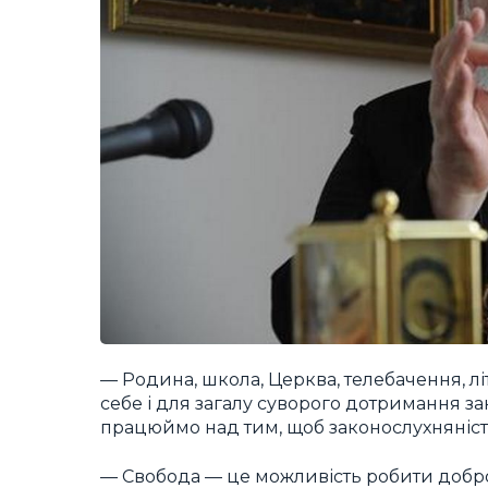
— Родина, школа, Церква, телебачення, л
себе і для загалу суворого дотримання з
працюймо над тим, щоб законослухняніст
— Свобода — це можливість робити добро.