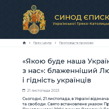
СИНОД ЄПИСК
Української Греко-Католиць
Прес-центр
Проповіді та промови
«Якою буде наша Украї
з нас»: блаженніший Л
і гідність українців
21 листопада 2023
Сьогодні, 21 листопада, в Україні відзна
та свободи. Свято встановлене указом Пр