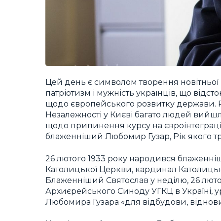
Цей день є символом творення новітньої 
патріотизм і мужність українців, що відст
щодо європейського розвитку держави. Рів
Незалежності у Києві багато людей вийшл
щодо припинення курсу на євроінтеграцію.
блаженніший Любомир Гузар, Рік якого три
26 лютого 1933 року народився блаженні
Католицької Церкви, кардинал Католицько
Блаженніший Святослав у неділю, 26 лютог
Архиєрейського Синоду УГКЦ в Україні, ур
Любомира Гузара «для відбудови, віднови