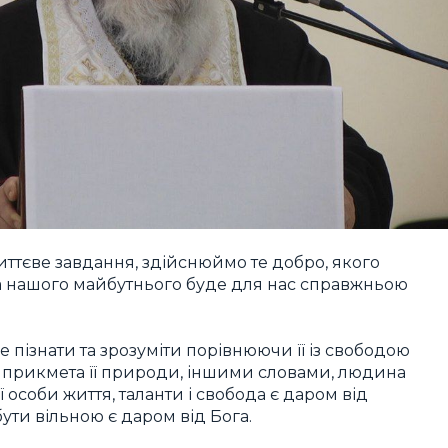
ттєве завдання, здійснюймо те добро, якого
аїна нашого майбутнього буде для нас справжньою
ізнати та зрозуміти порівнюючи її із свободою
прикмета її природи, іншими словами, людина
 особи життя, таланти і свобода є даром від
бути вільною є даром від Бога.