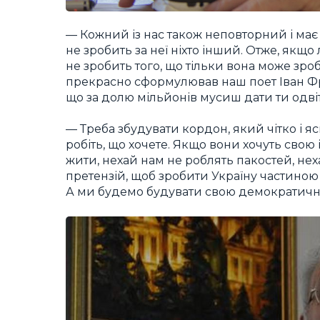
— Кожний із нас також неповторний і має 
не зробить за неї ніхто інший. Отже, якщ
не зробить того, що тільки вона може зр
прекрасно сформулював наш поет Іван Фра
що за долю мільйонів мусиш дати ти одвіт
— Треба збудувати кордон, який чітко і ясн
робіть, що хочете. Якщо вони хочуть сво
жити, нехай нам не роблять пакостей, нех
претензій, щоб зробити Україну частиною 
А ми будемо будувати свою демократичн