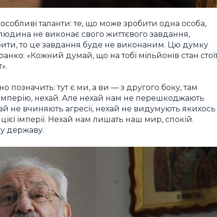
особливі таланти: те, що може зробити одна особа,
о людина не виконає свого життєвого завдання,
обити, то це завдання буде не виконаним. Цю думку
нко: «Кожний думай, що на тобі мільйонів стан стоїт
».
о позначить: тут є ми, а ви — з другого боку, там
ю імперію, нехай. Але нехай нам не перешкоджають
ай не вчиняють агресії, нехай не видумують якихось
цієї імперії. Нехай нам лишать наш мир, спокій.
у державу.