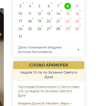
3
4
5
6
7
8
9
10
11
12
13
14
15
16
17
18
19
20
21
22
23
24
25
26
27
28
29
30
31
День поминання владики
Антонія Ангеловича
СЛОВО АРХИЄРЕЯ
Неділя 10-та по Зісланні Святого
Духа
Проповідь Блаженнішого Святослава
у 10-ту неділю по Зісланні Святого
Духа
Владика Діонісій Ляхович: «Віра —