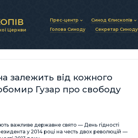
ОПІВ
Прес-центр
Синод Єпископів
Голова Синоду
Секретар Синоду
кої Церкви
Новини та анонси
Статут Синоду Єписко
Інтерв’ю та коментарі
Регламент Синоду Єп
Проповіді та промови
Положення про Голов
Молитовне прикликанн
Синодальні органи
Секретаріат Синоду
Контактна інформація
на залежить від кожного
юбомир Гузар про свободу
чають важливе державне свято — День гідності
езидента у 2014 році на честь двох революцій —