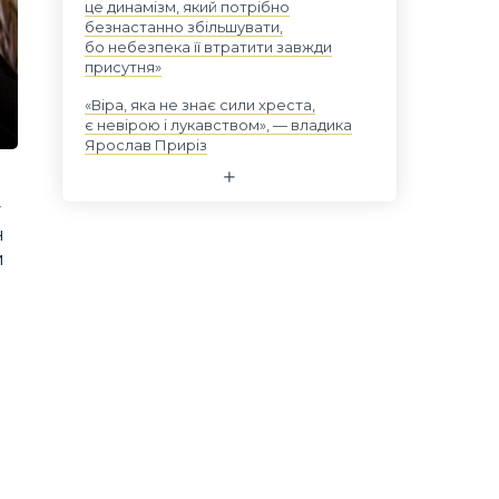
це динамізм, який потрібно
безнастанно збільшувати,
бо небезпека її втратити завжди
присутня»
«Віра, яка не знає сили хреста,
є невірою і лукавством», — владика
Ярослав Приріз
у
н
и