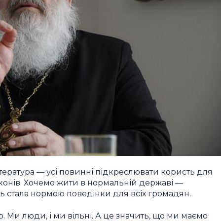
ітература — усі повинні підкреслювати користь для
аконів. Хочемо жити в нормальній державі —
ь стала нормою поведінки для всіх громадян.
 Ми люди, і ми вільні. А це значить, що ми маємо