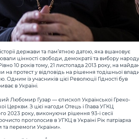
історії держави та пам’ятною датою, яка вшановує
оювали цінності свободи, демократії та вибору народ
но 10 років тому, 21 листопада 2013 року, на майда
и на протест у відповідь на рішення тодішньої влад
 Одним із учасників цієї Революції Гідності був
ває в Україні.
ший Любомир Гузар — єпископ Української Греко-
ї Церкви. З цієї нагоди Отець і Глава УГКЦ
о 2023 року, виконуючи рішення 93-ї сесії
очисто проголосив в УГКЦ в Україні Рік патріарха
 та перемоги України».