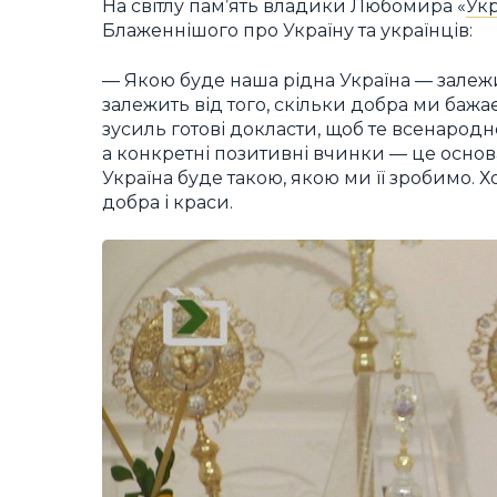
На світлу пам’ять владики Любомира «
Укр
Блаженнішого про Україну та українців:
— Якою буде наша рідна Україна — залежит
залежить від того, скільки добра ми баж
зусиль готові докласти, щоб те всенародне
а конкретні позитивні вчинки — це основ
Україна буде такою, якою ми її зробимо. Х
добра і краси.