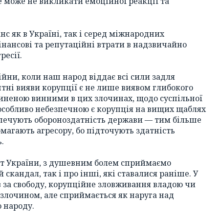
не може не викликати емоційної реакції та
с як в Україні, так і серед міжнародних
інансові та репутаційні втрати в надзвичайно
ресії.
ійни, коли наш народ віддає всі сили задля
тні вияви корупції є не лише виявом глибокого
чиненою винними в цих злочинах, щодо суспільної
 особливо небезпечною є корупція на вищих щаблях
зпечують обороноздатність держави — тим більше
омагають агресору, бо підточують здатність
.
от України, з душевним болем сприймаємо
скандал, так і про інші, які ставалися раніше. У
в за свободу, корупційне зловживання владою чи
злочином, але сприймається як наруга над
 народу.