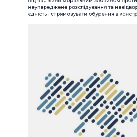
під час війни моральним злочином проти 
неупереджене розслідування та невідвор
єдність і спрямовувати обурення в конс