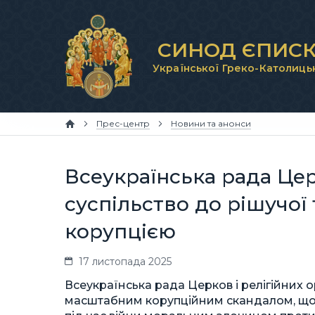
СИНОД ЄПИСК
Української Греко-Католиць
Прес-центр
Новини та анонси
Всеукраїнська рада Цер
суспільство до рішучої
корупцією
17 листопада 2025
Всеукраїнська рада Церков і релігійних 
масштабним корупційним скандалом, що с