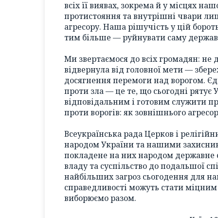
всіх її виявах, зокрема й у місцях на
протистояння та внутрішні чвари ли
агресору. Наша рішучість у цій боро
тим більше — руйнувати саму держав
Ми звертаємося до всіх громадян: не 
відвернула від головної мети — збере
досягнення перемоги над ворогом. Єд
проти зла — це те, що сьогодні рятує 
відповідальним і готовим служити пр
проти ворогів: як зовнішнього агресор
Всеукраїнська рада Церков і релігійн
народом України та нашими захисника
покладене на них народом державне 
владу та суспільство до подальшої спі
найбільших загроз сьогодення для н
справедливості можуть стати міцним
виборюємо разом.