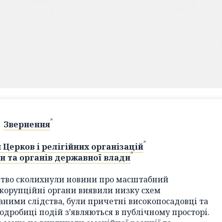
Звернення
 Церков і релігійних організацій
и та органів державної влади
ство сколихнули новини про масштабний
корупційні органи виявили низку схем
даними слідства, були причетні високопосадовці та
 подробиці подій зʼявляються в публічному просторі.