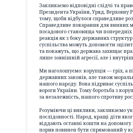
Закликаємо відповідні слідчі та прав
Президента України, Уряд, Верховну Р
тому, щоби відбулося справедливе ро
Справедливе покарання для винних ма
посадового становища чи попередніх з
реакція як з боку державних структур 
суспільства можуть допомогти зцілит
та покажуть, що держава захищає прав
лише зовнішній агресії, але і внутр
Ми наголошуємо: корупція — гріх, а п
державних законів, але також мораль
нашого народу. Вона підриває суспіль
вороги України. Тому боротьба з кору
за незалежність, нашого спротиву росі
Розуміючи ці виклики, закликаємо ук
послідовності. Народ, кращі діти яког
віддають останні кошти на допомогу 
порив повинен бути спрямований у ко