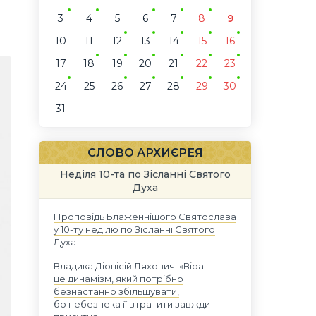
3
4
5
6
7
8
9
10
11
12
13
14
15
16
17
18
19
20
21
22
23
24
25
26
27
28
29
30
31
СЛОВО АРХИЄРЕЯ
Неділя 10-та по Зісланні Святого
Духа
Проповідь Блаженнішого Святослава
у 10-ту неділю по Зісланні Святого
Духа
Владика Діонісій Ляхович: «Віра —
це динамізм, який потрібно
безнастанно збільшувати,
бо небезпека її втратити завжди