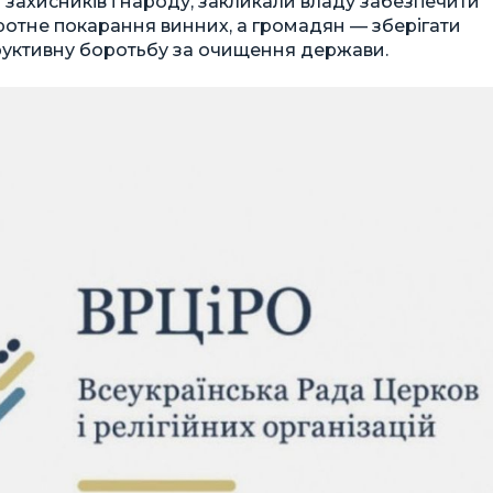
захисників і народу, закликали владу забезпечити
отне покарання винних, а громадян — зберігати
труктивну боротьбу за очищення держави.