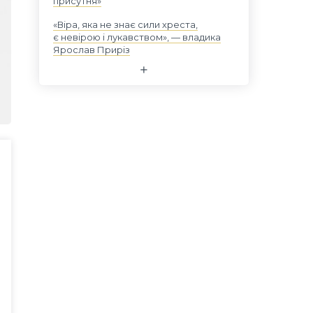
присутня»
«Віра, яка не знає сили хреста,
є невірою і лукавством», — владика
Ярослав Приріз