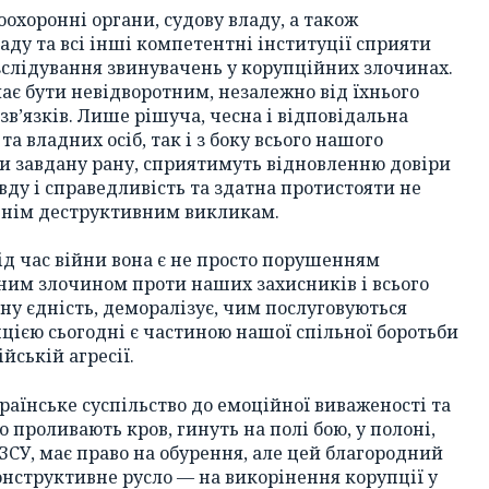
оохоронні органи, судову владу, а також
аду та всі інші компетентні інституції сприяти
зслідування звинувачень у корупційних злочинах.
є бути невідворотним, незалежно від їхнього
в’язків. Лише рішуча, чесна і відповідальна
та владних осіб, так і з боку всього нашого
и завдану рану, сприятимуть відновленню довіри
ду і справедливість та здатна протистояти не
ішнім деструктивним викликам.
ід час війни вона є не просто порушенням
ним злочином проти наших захисників і всього
ну єдність, деморалізує, чим послуговуються
пцією сьогодні є частиною нашої спільної боротьби
йській агресії.
раїнське суспільство до емоційної виваженості та
о проливають кров, гинуть на полі бою, у полоні,
ЗСУ, має право на обурення, але цей благородний
нструктивне русло — на викорінення корупції у