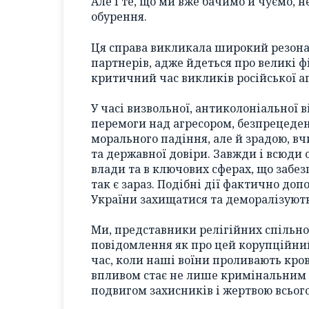
Але і те, що ми вже бачимо й чуємо, 
обурення.
Ця справа викликала широкий резонан
партнерів, адже йдеться про великі ф
критичний час викликів російської аг
У часі визвольної, антиколоніальної в
перемоги над агресором, безпрецеден
морального падіння, але й зрадою, в
та державної довіри. Завжди і всюди
влади та в ключових сферах, що забе
так є зараз. Подібні дії фактично доп
України захищатися та деморалізують
Ми, представники релігійних спільн
повідомлення як про цей корупційний 
час, коли наші воїни проливають кро
впливом стає не лише кримінальним 
подвигом захисників і жертвою всього