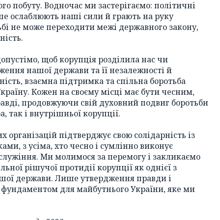
шого побуту. Водночас ми застерігаємо: політичні
ше ослаблюють наші сили й грають на руку
тьбі не може переходити межі державного закону,
ність.
допустімо, щоб корупція розділила нас чи
ження нашої держави та її незалежності й
ність, взаємна підтримка та спільна боротьба
Україну. Кожен на своєму місці має бути чесним,
авді, продовжуючи свій духовний подвиг боротьби
а, так і внутрішньої корупції.
их організацій підтверджує свою солідарність із
ми, з усіма, хто чесно і сумлінно виконує
служіння. Ми молимося за перемогу і закликаємо
льної рішучої протидії корупції як однієї з
ашої держави. Лише утвердження правди і
 фундаментом для майбутнього України, яке ми