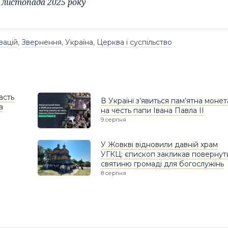
6 листопада 2025 року
зацій
,
Звернення
,
Україна
,
Церква і суспільство
асть
В Україні з’явиться пам’ятна монет
а
на честь папи Івана Павла II
9 серпня
У Жовкві відновили давній храм
УГКЦ: єпископ закликав повернут
святиню громаді для богослужінь
8 серпня