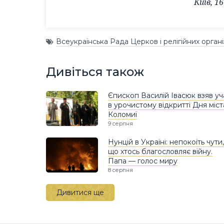
Київ, 1
Всеукраїнська Рада Церков і релігійних органі
Дивіться також
Єпископ Василій Івасюк взяв уч
в урочистому відкритті Дня міст
Коломиї
9 серпня
Нунцій в Україні: непокоїть чути,
що хтось благословляє війну.
Папа — голос миру
8 серпня
Дивитися ще