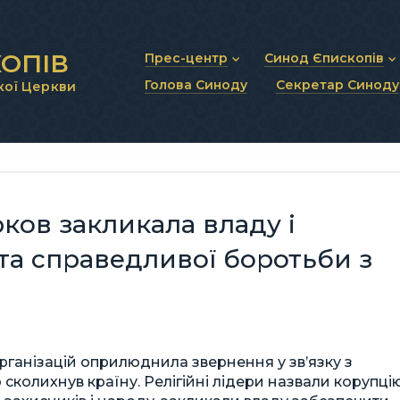
ОПІВ
Прес-центр
Синод Єпископів
Голова Синоду
Секретар Синоду
кої Церкви
Новини та анонси
Статут Синоду Єписко
Інтерв’ю та коментарі
Регламент Синоду Єп
Проповіді та промови
Положення про Голов
Молитовне прикликанн
Синодальні органи
Секретаріат Синоду
Контактна інформація
ков закликала владу і
 та справедливої боротьби з
організацій оприлюднила звернення у зв’язку з
колихнув країну. Релігійні лідери назвали корупці