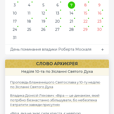
3
4
5
6
7
8
9
10
11
12
13
14
15
16
17
18
19
20
21
22
23
24
25
26
27
28
29
30
31
День поминання владики Роберта Москаля
СЛОВО АРХИЄРЕЯ
Неділя 10-та по Зісланні Святого Духа
Проповідь Блаженнішого Святослава у 10-ту неділю
по Зісланні Святого Духа
Владика Діонісій Ляхович: «Віра — це динамізм, який
потрібно безнастанно збільшувати, бо небезпека
її втратити завжди присутня»
«Віра, яка не знає сили хреста, є невірою