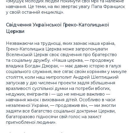
«змушує молодих людей покинути свої мрії та належне
навчання. Це теми, на які звертає увагу Папа Франциск
у своїй останній енцикліці».
Свідчення Української Греко-Католицької
Церкви
Незважаючи на труднощі, яких зазнає наша країна,
Греко-Католицька Церква може запропонувати
Вселенській Церкві своє свідчення про братерство
та соціальну дружбу. «Наша церква, — продовжує
владика Богдан Дзюрах, — має давню історію в галузі
соціального служіння, яке сягає своїм корінням у минуле
століття, коли наш митрополит Андрей Шептицький
запускав у дію численні проекти задля збільшення
вразливості суспільної думки на потреби вбогих,
недужих, емігрантів і — що не менше важливо —
навчання жінок і виховання дітей. Особливо в часи
незалежної України, — продовжив він, — ми змогли
задіяти все багатство соціальної доктрини Церкви,
багаторазово підносячи свій голос на захист
пригнобленої людини».