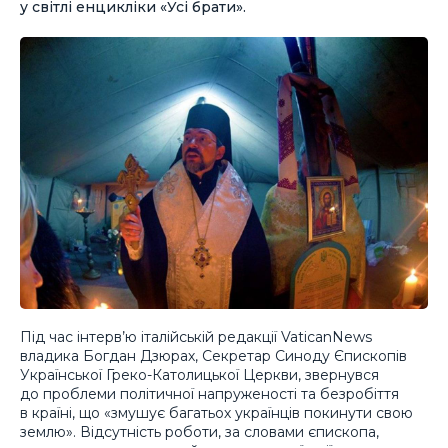
у світлі енцикліки «Усі брати».
Під час інтерв’ю італійській редакції VaticanNews
владика Богдан Дзюрах, Секретар Синоду Єпископів
Української Греко-Католицької Церкви, звернувся
до проблеми політичної напруженості та безробіття
в країні, що «змушує багатьох українців покинути свою
землю». Відсутність роботи, за словами єпископа,