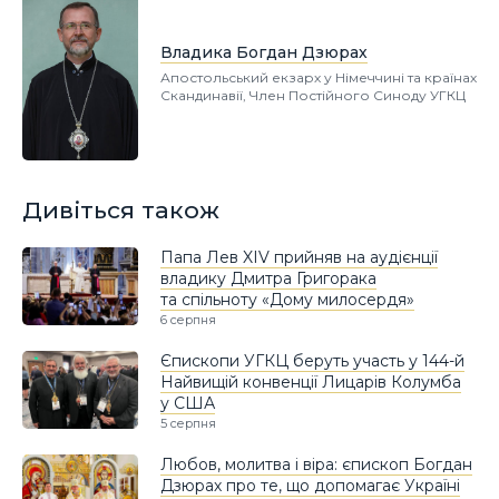
Владика Богдан Дзюрах
Апостольський екзарх у Німеччині та країнах
Скандинавії, Член Постійного Синоду УГКЦ
Дивіться також
Папа Лев XIV прийняв на аудієнції
владику Дмитра Григорака
та спільноту «Дому милосердя»
6 серпня
Єпископи УГКЦ беруть участь у 144-й
Найвищій конвенції Лицарів Колумба
у США
5 серпня
Любов, молитва і віра: єпископ Богдан
Дзюрах про те, що допомагає Україні