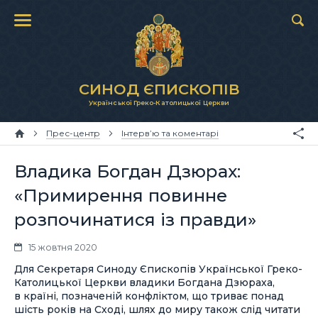
СИНОД ЄПИСКОПІВ
Української Греко-Католицької Церкви
Прес-центр
Інтерв’ю та коментарі
Владика Богдан Дзюрах:
«Примирення повинне
розпочинатися із правди»
15 жовтня 2020
Для Секретаря Синоду Єпископів Української Греко-
Католицької Церкви владики Богдана Дзюраха,
в країні, позначеній конфліктом, що триває понад
шість років на Сході, шлях до миру також слід читати