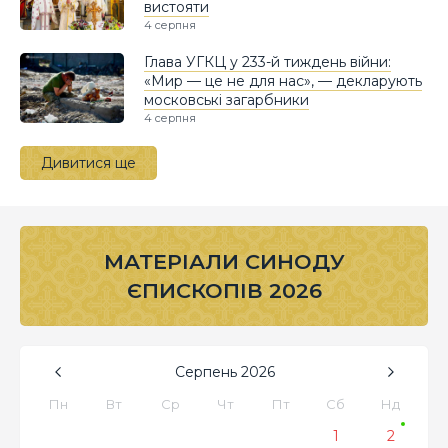
вистояти
4 серпня
Глава УГКЦ у 233-й тиждень війни:
«Мир — це не для нас», — декларують
московські загарбники
4 серпня
Дивитися ще
МАТЕРІАЛИ СИНОДУ
ЄПИСКОПІВ 2026
Серпень
2026
Пн
Вт
Ср
Чт
Пт
Сб
Нд
1
2