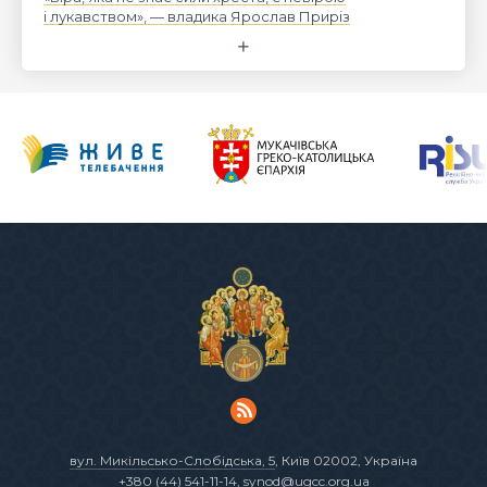
і лукавством», — владика Ярослав Приріз
вул. Микільсько-Слобідська, 5
, Київ 02002, Україна
+380 (44) 541-11-14
,
synod@ugcc.org.ua