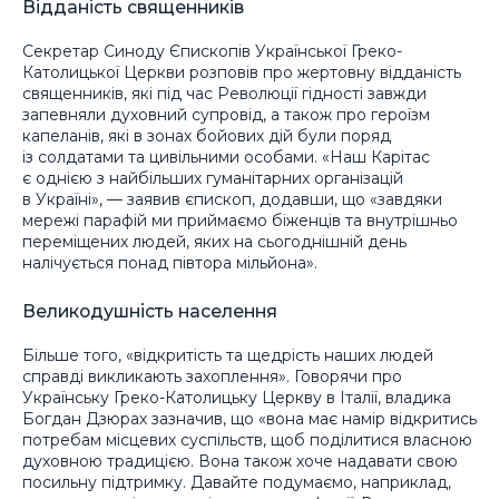
Відданість священників
Секретар Синоду Єпископів Української Греко-
Католицької Церкви розповів про жертовну відданість
священників, які під час Революції гідності завжди
запевняли духовний супровід, а також про героїзм
капеланів, які в зонах бойових дій були поряд
із солдатами та цивільними особами. «Наш Карітас
є однією з найбільших гуманітарних організацій
в Україні», — заявив єпископ, додавши, що «завдяки
мережі парафій ми приймаємо біженців та внутрішньо
переміщених людей, яких на сьогоднішній день
налічується понад півтора мільйона».
Великодушність населення
Більше того, «відкритість та щедрість наших людей
справді викликають захоплення». Говорячи про
Українську Греко-Католицьку Церкву в Італії, владика
Богдан Дзюрах зазначив, що «вона має намір відкритись
потребам місцевих суспільств, щоб поділитися власною
духовною традицією. Вона також хоче надавати свою
посильну підтримку. Давайте подумаємо, наприклад,