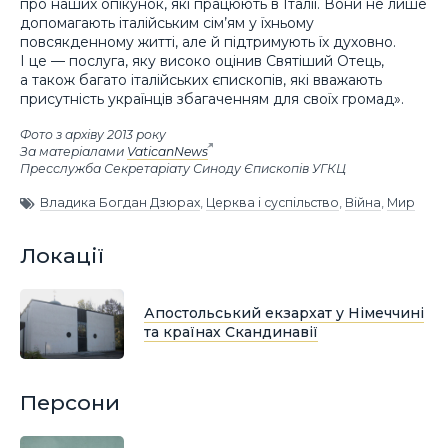
про наших опікунок, які працюють в Італії. Вони не лише
допомагають італійським сім’ям у їхньому
повсякденному житті, але й підтримують їх духовно.
І це — послуга, яку високо оцінив Святіший Отець,
а також багато італійських єпископів, які вважають
присутність українців збагаченням для своїх громад».
Фото з архіву 2013 року
За матеріалами
VaticanNews
Пресслужба Секретаріату Синоду Єпископів УГКЦ
Владика Богдан Дзюрах
,
Церква і суспільство
,
Війна
,
Мир
Локації
Апостольський екзархат у Німеччині
та країнах Скандинавії
Персони