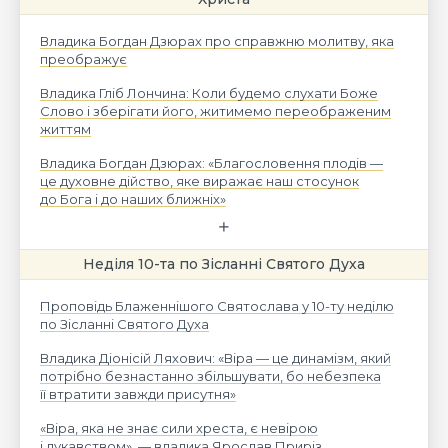
Владика Богдан Дзюрах про справжню молитву, яка
преображує
Владика Гліб Лончина: Коли будемо слухати Боже
Слово і зберігати його, житимемо переображеним
життям
Владика Богдан Дзюрах: «Благословення плодів —
це духовне дійство, яке виражає наш стосунок
до Бога і до наших ближніх»
Неділя 10-та по Зісланні Святого Духа
Проповідь Блаженнішого Святослава у 10-ту неділю
по Зісланні Святого Духа
Владика Діонісій Ляхович: «Віра — це динамізм, який
потрібно безнастанно збільшувати, бо небезпека
її втратити завжди присутня»
«Віра, яка не знає сили хреста, є невірою
і лукавством», — владика Ярослав Приріз