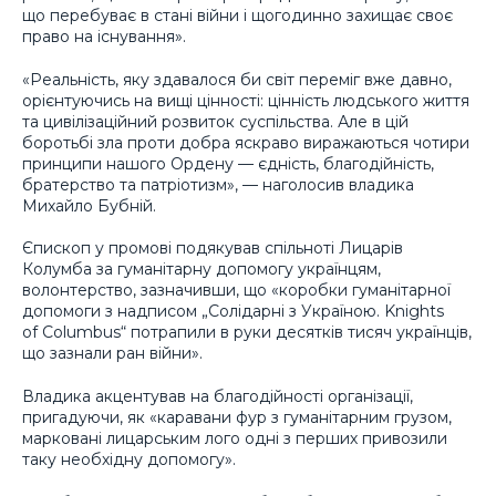
що перебуває в стані війни і щогодинно захищає своє
право на існування».
«Реальність, яку здавалося би світ переміг вже давно,
орієнтуючись на вищі цінності: цінність людського життя
та цивілізаційний розвиток суспільства. Але в цій
боротьбі зла проти добра яскраво виражаються чотири
принципи нашого Ордену — єдність, благодійність,
братерство та патріотизм», — наголосив владика
Михайло Бубній.
Єпископ у промові подякував спільноті Лицарів
Колумба за гуманітарну допомогу українцям,
волонтерство, зазначивши, що «коробки гуманітарної
допомоги з надписом „Солідарні з Україною. Knights
of Columbus“ потрапили в руки десятків тисяч українців,
що зазнали ран війни».
Владика акцентував на благодійності організації,
пригадуючи, як «каравани фур з гуманітарним грузом,
марковані лицарським лого одні з перших привозили
таку необхідну допомогу».