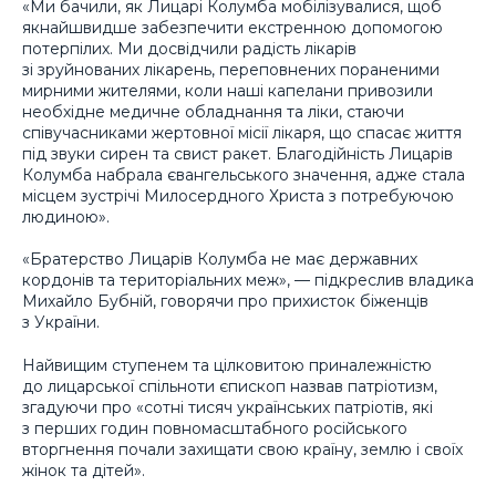
«Ми бачили, як Лицарі Колумба мобілізувалися, щоб
якнайшвидше забезпечити екстренною допомогою
потерпілих. Ми досвідчили радість лікарів
зі зруйнованих лікарень, переповнених пораненими
мирними жителями, коли наші капелани привозили
необхідне медичне обладнання та ліки, стаючи
співучасниками жертовної місії лікаря, що спасає життя
під звуки сирен та свист ракет. Благодійність Лицарів
Колумба набрала євангельського значення, адже стала
місцем зустрічі Милосердного Христа з потребуючою
людиною».
«Братерство Лицарів Колумба не має державних
кордонів та територіальних меж», — підкреслив владика
Михайло Бубній, говорячи про прихисток біженців
з України.
Найвищим ступенем та цілковитою приналежністю
до лицарської спільноти єпископ назвав патріотизм,
згадуючи про «сотні тисяч українських патріотів, які
з перших годин повномасштабного російського
вторгнення почали захищати свою країну, землю і своїх
жінок та дітей».