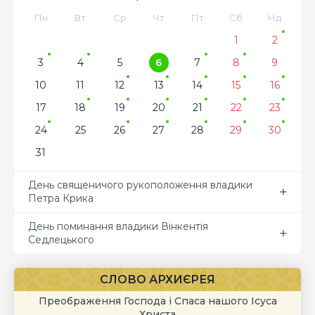
Пн
Вт
Ср
Чт
Пт
Сб
Нд
1
2
3
4
5
6
7
8
9
10
11
12
13
14
15
16
17
18
19
20
21
22
23
24
25
26
27
28
29
30
31
День священичого рукоположення владики
Петра Крика
День поминання владики Вінкентія
Седлецького
СЛОВО АРХИЄРЕЯ
Преображення Господа і Спаса нашого Ісуса
Христа