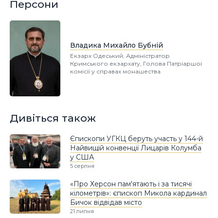
Персони
Владика Михайло Бубній
Екзарх Одеський, Адміністратор
Кримського екзархату, Голова Патріаршої
комісії у справах монашества
Дивіться також
Єпископи УГКЦ беруть участь у 144-й
Найвищій конвенції Лицарів Колумба
у США
5 серпня
«Про Херсон пам'ятають і за тисячі
кілометрів»: єпископ Микола кардинал
Бичок відвідав місто
21 липня