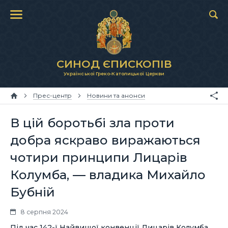
СИНОД ЄПИСКОПІВ
Української Греко-Католицької Церкви
Прес-центр
Новини та анонси
В цій боротьбі зла проти
добра яскраво виражаються
чотири принципи Лицарів
Колумба, — владика Михайло
Бубній
8 серпня 2024
Під час 142-ї Найвищої конвенції Лицарів Колумба,