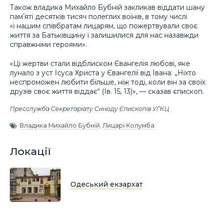
Також владика Михайло Бубній закликав віддати шану
памʼяті десятків тисяч полеглих воїнів, в тому числі
«і нашим співбратам лицарям, що пожертвували своє
життя за Батьківщину і залишилися для нас назавжди
справжніми героями».
«Ці жертви стали відблиском Євангелія любові, яке
лунало з уст Ісуса Христа у Євангелії від Івана: „Ніхто
неспроможен любити більше, ніж тоді, коли він за своїх
друзів своє життя віддає“ (Ів. 15, 13)», — сказав єпископ.
Пресслужба Секретаріату Синоду Єпископів УГКЦ
Владика Михайло Бубній
,
Лицарі Колумба
Локації
Одеський екзархат