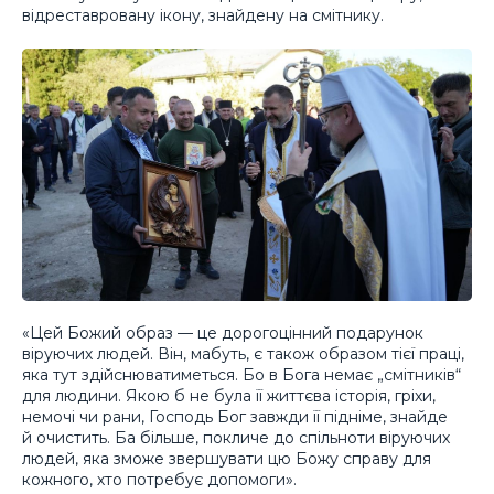
відреставровану ікону, знайдену на смітнику.
«Цей Божий образ — це дорогоцінний подарунок
віруючих людей. Він, мабуть, є також образом тієї праці,
яка тут здійснюватиметься. Бо в Бога немає „смітників“
для людини. Якою б не була її життєва історія, гріхи,
немочі чи рани, Господь Бог завжди її підніме, знайде
й очистить. Ба більше, покличе до спільноти віруючих
людей, яка зможе звершувати цю Божу справу для
кожного, хто потребує допомоги».