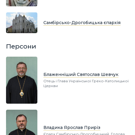
Самбірсько-Дрогобицька єпархія
Персони
Блаженніший Святослав Шевчук
Отець і Глава Української Греко-Католицької
Церкви
Владика Ярослав Приріз
Єпарх Самбірсько-Дрогобицький, Голова