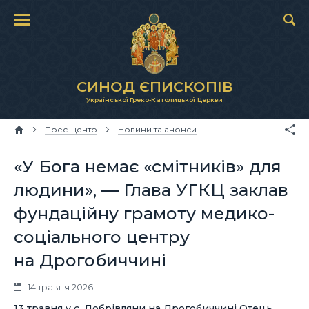
СИНОД ЄПИСКОПІВ
Української Греко-Католицької Церкви
Прес-центр
Новини та анонси
«У Бога немає «смітників» для
людини», — Глава УГКЦ заклав
фундаційну грамоту медико-
соціального центру
на Дрогобиччині
14 травня 2026
13 травня у с. Добрівляни на Дрогобиччині Отець