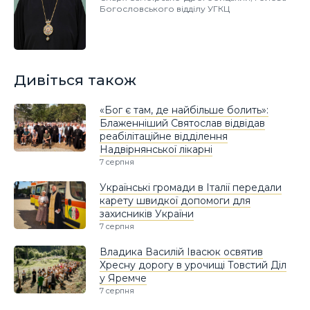
Богословського відділу УГКЦ
Дивіться також
«Бог є там, де найбільше болить»:
Блаженніший Святослав відвідав
реабілітаційне відділення
Надвірнянської лікарні
7 серпня
Українські громади в Італії передали
карету швидкої допомоги для
захисників України
7 серпня
Владика Василій Івасюк освятив
Хресну дорогу в урочищі Товстий Діл
у Яремче
7 серпня