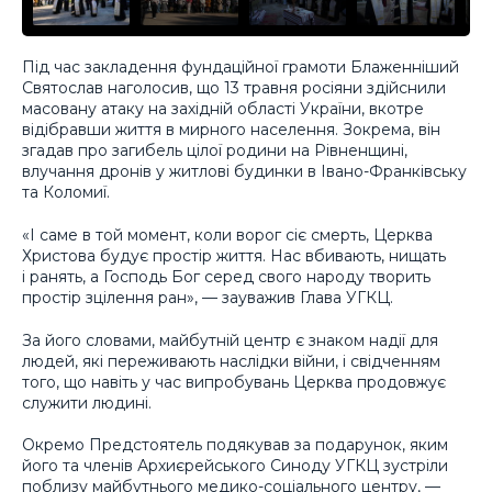
Під час закладення фундаційної грамоти Блаженніший
Святослав наголосив, що 13 травня росіяни здійснили
масовану атаку на західній області України, вкотре
відібравши життя в мирного населення. Зокрема, він
згадав про загибель цілої родини на Рівненщині,
влучання дронів у житлові будинки в Івано-Франківську
та Коломиї.
«І саме в той момент, коли ворог сіє смерть, Церква
Христова будує простір життя. Нас вбивають, нищать
і ранять, а Господь Бог серед свого народу творить
простір зцілення ран», — зауважив Глава УГКЦ.
За його словами, майбутній центр є знаком надії для
людей, які переживають наслідки війни, і свідченням
того, що навіть у час випробувань Церква продовжує
служити людині.
Окремо Предстоятель подякував за подарунок, яким
його та членів Архиєрейського Синоду УГКЦ зустріли
поблизу майбутнього медико-соціального центру, —