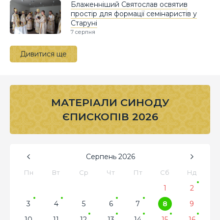
Блаженніший Святослав освятив
простір для формації семінаристів у
Старуні
7 серпня
Дивитися ще
МАТЕРІАЛИ СИНОДУ
ЄПИСКОПІВ 2026
Серпень
2026
Пн
Вт
Ср
Чт
Пт
Сб
Нд
1
2
3
4
5
6
7
8
9
10
11
12
13
14
15
16