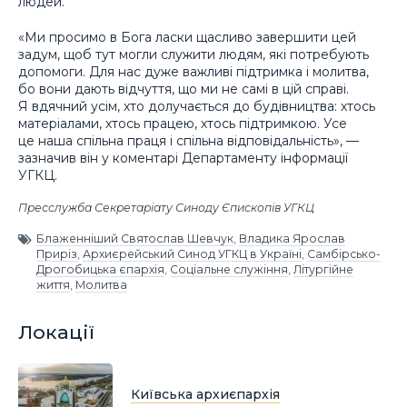
людей.
«Ми просимо в Бога ласки щасливо завершити цей
задум, щоб тут могли служити людям, які потребують
допомоги. Для нас дуже важливі підтримка і молитва,
бо вони дають відчуття, що ми не самі в цій справі.
Я вдячний усім, хто долучається до будівництва: хтось
матеріалами, хтось працею, хтось підтримкою. Усе
це наша спільна праця і спільна відповідальність», —
зазначив він у коментарі Департаменту інформації
УГКЦ.
Пресслужба Секретаріату Синоду Єпископів УГКЦ
Блаженніший Святослав Шевчук
,
Владика Ярослав
Приріз
,
Архиєрейський Синод УГКЦ в Україні
,
Самбірсько-
Дрогобицька єпархія
,
Соціальне служіння
,
Літургійне
життя
,
Молитва
Локації
Київська архиєпархія