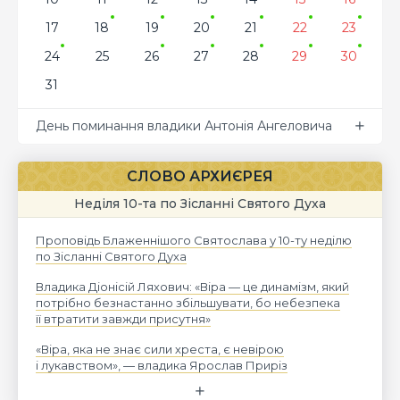
17
18
19
20
21
22
23
24
25
26
27
28
29
30
31
День поминання владики Антонія Ангеловича
СЛОВО АРХИЄРЕЯ
Неділя 10-та по Зісланні Святого Духа
Проповідь Блаженнішого Святослава у 10-ту неділю
по Зісланні Святого Духа
Владика Діонісій Ляхович: «Віра — це динамізм, який
потрібно безнастанно збільшувати, бо небезпека
її втратити завжди присутня»
«Віра, яка не знає сили хреста, є невірою
і лукавством», — владика Ярослав Приріз