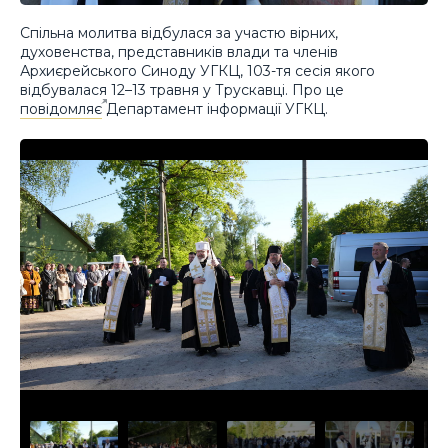
Спільна молитва відбулася за участю вірних,
духовенства, представників влади та членів
Архиєрейського Синоду УГКЦ, 103-тя сесія якого
відбувалася 12–13 травня у Трускавці. Про це
повідомляє
Департамент інформації УГКЦ.