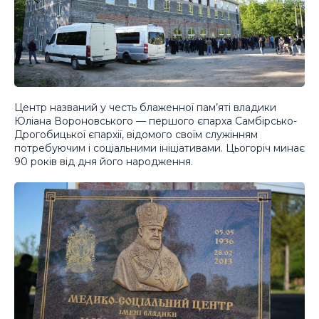
Центр названий у честь блаженної пам’яті владики
Юліана Вороновського — першого єпарха Самбірсько-
Дрогобицької єпархії, відомого своїм служінням
потребуючим і соціальними ініціативами. Цьогоріч минає
90 років від дня його народження.