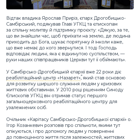
Відтак владика Ярослав Приріз, єпарх Дрогобицько-
Самбірський, подякував Главі УГКЦ та єпископам
за спільну молитву й підтримку проєкту: «Дякую, за те,
що ви знайшли час, щоб приїхати на землю, де людина
приходить до Бога, шукає порятунку й інколи каже,
що вже немає до кого звернутися. І тоді Господь
відповідає людині, яка є відкинутою суспільством, —
руки наших співпрацівників Церкви тут її обіймають».
У Самбірсько-Дрогобицькій єпархії вже 22 роки діє
реабілітаційний центр «Назарет»
, який став основою
для розвитку ширшого служіння людям у кризових
життєвих обставинах. У 2010 році рішенням Синоду
Єпископів УГКЦ він отримав статус першого
загальноцерковного реабілітаційного центру для
узалежнених осіб.
Очільник «Карітасу Самбірсько-Дрогобицької єпархії» о.
Ігор Козанкевич розповів про спільноти, якими тут
опікуються, і про допомогу людям у поверненні
до повноцінного життя після залежностей, життєвих