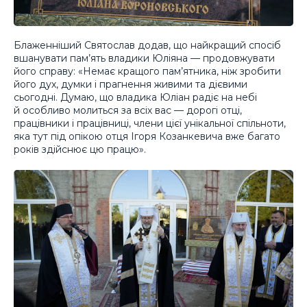
Блаженніший Святослав додав, що найкращий спосіб
вшанувати пам’ять владики Юліяна — продовжувати
його справу: «Немає кращого пам’ятника, ніж зробити
його дух, думки і прагнення живими та дієвими
сьогодні. Думаю, що владика Юліан радіє на небі
й особливо молиться за всіх вас — дорогі отці,
працівники і працівниці, члени цієї унікальної спільноти,
яка тут під опікою отця Ігоря Козанкевича вже багато
років здійснює цю працю».