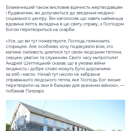
Блаженніший також висловив вдячність жертводавцям
і будівничим, які долучаються до зведення медико-
соціального центру. Він наголосив, що навіть найменша
вдовина лепта, вкладена в цю святу справу, з Господом
Богом перетвориться на скарби.
«Усе, що ви тут пожертвуєте, Господь помножить
сторицею. Але особливо хочу подякувати всім, хто
матиме сміливість ділитися тут своїм людським теплом,
серцем, увагою та служінням. Свого часу митрополит
Андрей Шептицький сказав, що в умовах війни
людяність і добре слово можуть бути дорожчими
за хліб і масло. Нехай тут ніколи не забракне
справжнього людського тепла, яке Господь Бог зможе
перетворити на ліки й бальзам для зранених війною», —
побажав Патріарх.