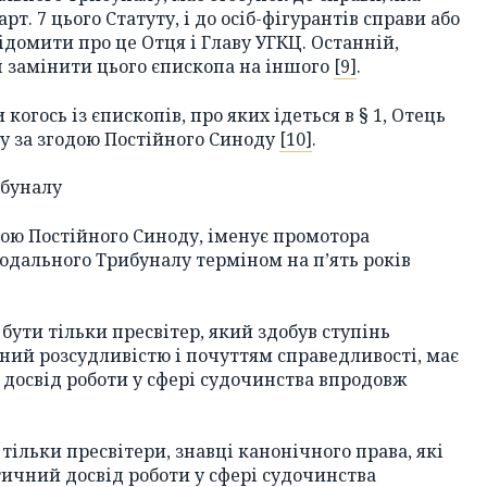
т. 7 цього Статуту, і до осіб-фігурантів справи або
домити про це Отця і Главу УГКЦ. Останній,
н замінити цього єпископа на іншого
[9]
.
 когось із єпископів, про яких ідеться в § 1, Отець
у за згодою Постійного Синоду
[10]
.
ибуналу
годою Постійного Синоду, іменує промотора
нодального Трибуналу терміном на п’ять років
бути тільки пресвітер, який здобув ступінь
ений розсудливістю і почуттям справедливості, має
досвід роботи у сфері судочинства впродовж
тільки пресвітери, знавці канонічного права, які
ичний досвід роботи у сфері судочинства