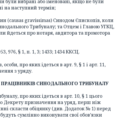
и були вибрані або іменовані, якщо не були
і на наступний термін;
н (causas gravissimas) Синодом Єпископів, коли
инодального Трибуналу; та Отцем і Главою УГКЦ,
оли йдеться про нотаря, авдитора та промотора
 976, § 1, п. 1, 3; 1433; 1434 ККСЦ.
 особи, про яких ідеться в арт. 9, § 1 і арт. 11,
чення з уряду.
ИХ ПРАЦІВНИКІВ СИНОДАЛЬНОГО ТРИБУНАЛУ
уналу, про яких ідеться в арт. 10, § 1 цього
го Декрету призначення на уряд, перш ніж
нні скласти обіцянку (див. Додаток № 1) перед
будуть сумлінно виконувати свої обов’язки