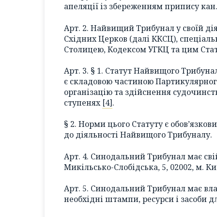
апеляції із збереженням припису кан.
Арт. 2. Найвищий Трибунал у своїй д
Східних Церков (далі ККСЦ), спеціа
Столицею, Кодексом УГКЦ та цим Ста
Арт. 3. § 1. Статут Найвищого Трибуна
є складовою частиною Партикулярного
організацію та здійснення судочинс
ступенях
[4]
.
§ 2. Норми цього Статуту є обов’язкови
до діяльності Найвищого Трибуналу.
Арт. 4. Синодальний Трибунал має свій
Микільсько-Слобідська, 5, 02002, м. Ки
Арт. 5. Синодальний Трибунал має вла
необхідні штампи, ресурси і засоби дл