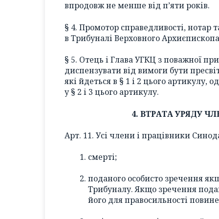
впродовж не менше від п’яти років.
§ 4. Промотор справедливості, нотар 
в Трибуналі Верховного Архиєпископа
§ 5. Отець і Глава УГКЦ з поважної п
диспензувати від вимоги бути пресві
які йдеться в § 1 і 2 цього артикулу,
у § 2 і 3 цього артикулу.
4. ВТРАТА УРЯДУ 
Арт. 11. Усі члени і працівники Синод
смерті;
поданого особисто зречення як
Трибуналу. Якщо зречення подав
його для правосильності повине