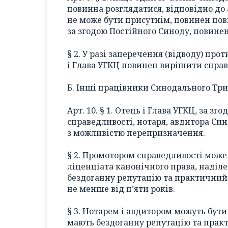
повинна розглядатися, відповідно до ар
не може бути присутнім, повинен пові
за згодою Постійного Синоду, повине
§ 2. У разі заперечення (відводу) проти
і Глава УГКЦ повинен вирішити справ
Б. Інші працівники Синодального Тр
Арт. 10. § 1. Отець і Глава УГКЦ, за з
справедливості, нотаря, авдитора Си
з можливістю перепризначення.
§ 2. Промотором справедливості може 
ліценціата канонічного права, наділ
бездоганну репутацію та практичний 
не менше від п’яти років.
§ 3. Нотарем і авдитором можуть бути 
мають бездоганну репутацію та практ