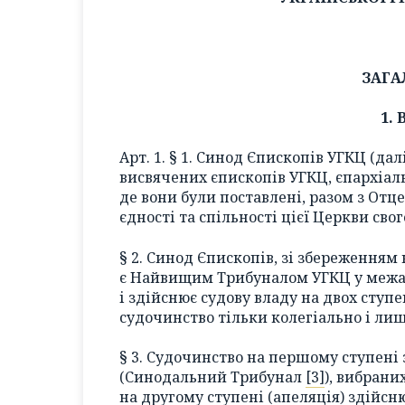
ЗАГА
1.
Арт. 1. § 1. Синод Єпископів УГКЦ (дал
висвячених єпископів УГКЦ, єпархіаль
де вони були поставлені, разом з От
єдності та спільності цієї Церкви сво
§ 2. Синод Єпископів, зі збереженням
є Найвищим Трибуналом УГКЦ у межах
і здійснює судову владу на двох ступ
судочинство тільки колегіально і лише
§ 3. Судочинство на першому ступені 
(Синодальний Трибунал
[3]
), вибрани
на другому ступені (апеляція) здійсн