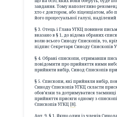
що на осіб, яких вони оберуть, буде п
завдання. Тому наполегливо рекоменд
хто є доктором, або ліценціатом, або
його процесуальної галузі, наділени
§ 3. Отець і Глава УГКЦ повинен пись
вказано в § 1, до відома обраних єпи
волю всього Синоду Єпископів, то, кр
підпис Секретаря Синоду Єпископів У
§ 4. Обрані єпископи, отримавши пись
повідомити про прийняття ними вибор
прийняти вибір, Синод Єпископів при
§ 5. Єпископи, які прийняли вибір, по
Синоду Єпископів УГКЦ скласти присяг
обов’язки та дотримуватися таємниці 
прийняття присяги одному з єпископі
Єпископів УГКЦ
[8]
.
Арт. 9. § 1. Якщо один із членів Сино