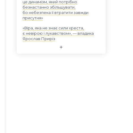
це динамізм, який потрібно
безнастанно збільшувати,
бо небезпека її втратити завжди
присутня»
«Віра, яка не знає сили хреста,
є невірою і лукавством», — владика
Ярослав Приріз