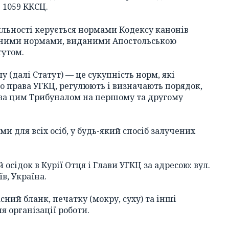
 1059 ККСЦ.
іяльності керується нормами Кодексу канонів
льними нормами, виданими Апостольською
тутом.
лу (далі Статут) — це сукупність норм, які
 права УГКЦ, регулюють і визначають порядок,
тва цим Трибуналом на першому та другому
ми для всіх осіб, у будь-який спосіб залучених
 осідок в Курії Отця і Глави УГКЦ за адресою: вул.
їв, Україна.
сний бланк, печатку (мокру, суху) та інші
я організації роботи.