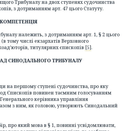
вищого Трибуналу на двох ступенях судочинства
пів, з дотриманням арт. 47 цього Статуту.
. КОМПЕТЕНЦІЯ
буналу належить, з дотриманням арт. 1, § 2 цього
 (в тому числі екзархатів Верховного
 коад’юторів, титулярних єпископів
[5]
.
КЛАД СИНОДАЛЬНОГО ТРИБУНАЛУ
лади на першому ступені судочинства, про яку
 Синод Єпископів повинен таємним голосуванням
ду Генерального керівника управління
 разом з ним, як головою, утворюють Синодальний
ір, про який мова в § 1, повинні усвідомлювати,