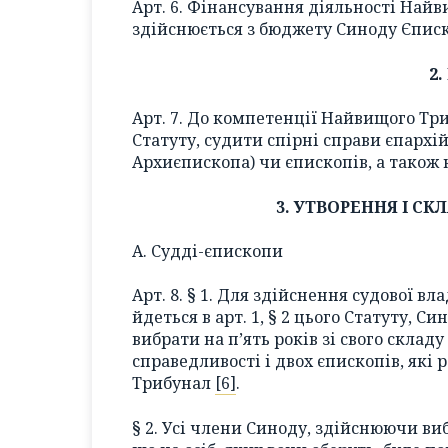
Арт. 6. Фінансування діяльності Най
здійснюється з бюджету Синоду Єписко
2
Арт. 7. До компетенції Найвищого Три
Статуту, судити спірні справи єпархій
Архиєпископа) чи єпископів, а також
3. УТВОРЕННЯ І С
А. Судді-єпископи
Арт. 8. § 1. Для здійснення судової в
йдеться в арт. 1, § 2 цього Статуту,
вибрати на п’ять років зі свого скла
справедливості і двох єпископів, які
Трибунал
[6]
.
§ 2. Усі члени Синоду, здійснюючи виб