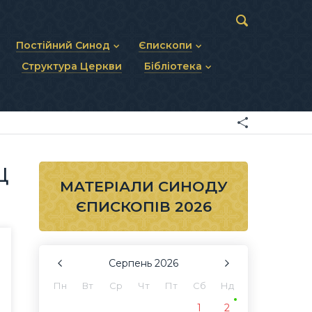
Постійний Синод
Єпископи
Структура Церкви
Бібліотека
пів
Статут Постійного Синоду
Діючі єпископи
ископів
Персональний склад
Єпископи-ємерити
Документи
ну тему
Минулі склади
Усопші єпископи
Фоторепортажі
я Св. Духа
Відеоматеріали
Матеріали Синодів
Партикулярне право УГКЦ
Ц
МАТЕРІАЛИ СИНОДУ
ЄПИСКОПІВ 2026
Серпень
2026
Пн
Вт
Ср
Чт
Пт
Сб
Нд
1
2