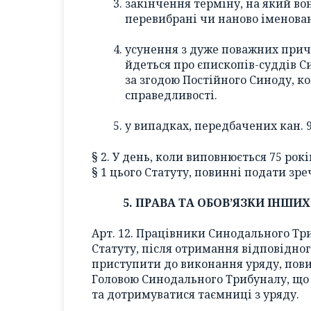
закінчення терміну, на який вон
перевибрані чи наново іменован
усунення з дуже поважних причи
йдеться про єпископів-суддів С
за згодою Постійного Синоду, к
справедливості.
у випадках, передбачених кан. 953,
§ 2. У день, коли виповнюється 75 років,
§ 1 цього Статуту, повинні подати зре
5. ПРАВА ТА ОБОВ’ЯЗКИ ІНШ
Арт. 12. Працівники Синодального Триб
Статуту, після отримання відповідно
приступити до виконання уряду, пови
Головою Синодального Трибуналу, що 
та дотримуватися таємниці з уряду.