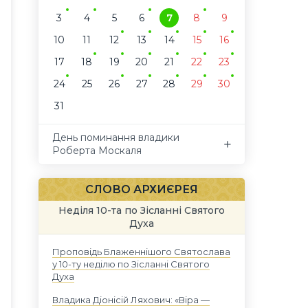
3
4
5
6
7
8
9
10
11
12
13
14
15
16
17
18
19
20
21
22
23
24
25
26
27
28
29
30
31
День поминання владики
Роберта Москаля
СЛОВО АРХИЄРЕЯ
Неділя 10-та по Зісланні Святого
Духа
Проповідь Блаженнішого Святослава
у 10-ту неділю по Зісланні Святого
Духа
Владика Діонісій Ляхович: «Віра —