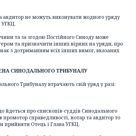
та авдитор не можуть виконувати жодного уряду
 УГКЦ.
ричини та за згодою Постійного Синоду може
тером та призначити інших вірних на уряди, про
 однак з дотриманням всіх інших вимог, вказаних
ЧЛЕНА СИНОДАЛЬНОГО ТРИБУНАЛУ
ального Трибуналу втрачають свій уряд у разі:
що йдеться про єпископів-суддів Синодального
 промотор справедливості, нотар та авдитор то
н прийняти Отець і Глава УГКЦ.