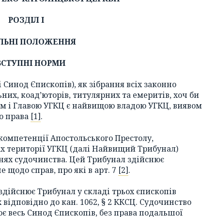
РОЗДІЛ І
ЛЬНІ ПОЛОЖЕННЯ
 ВСТУПНІ НОРМИ
і Синод Єпископів), як зібрання всіх законно
них, коад’юторів, титулярних та емеритів, хоч би
цем і Главою УГКЦ є найвищою владою УГКЦ, виявом
го права
[1]
.
 компетенції Апостольського Престолу,
 території УГКЦ (далі Найвищий Трибунал)
енях судочинства. Цей Трибунал здійснює
 щодо справ, про які в арт. 7
[2]
.
здійснює Трибунал у складі трьох єпископів
х відповідно до кан. 1062, § 2 ККСЦ. Судочинство
ює весь Синод Єпископів, без права подальшої