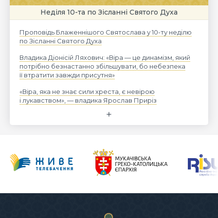
Неділя 10-та по Зісланні Святого Духа
Проповідь Блаженнішого Святослава у 10-ту неділю
по Зісланні Святого Духа
Владика Діонісій Ляхович: «Віра — це динамізм, який
потрібно безнастанно збільшувати, бо небезпека
її втратити завжди присутня»
«Віра, яка не знає сили хреста, є невірою
і лукавством», — владика Ярослав Приріз