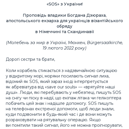
«SOS» з України!
Проповідь владики Богдана Дзюраха,
апостольського екзарха для українців візантійського
обряду
в Німеччині та Скандинавії
(Молебень за мир в Україні, Мюнхен, Bürgersaalkirche,
19 лютого 2022 року)
Дорогі сестри та брати,
Коли корабель стикається з надзвичайною ситуацією
у відкритому морі, моряки посилають сигнал лиха,
відомий як SOS, який зараз іноді інтерпретується
як абревіатура від «save our souls» — «врятуйте наші
душі». Люди, які перебувають у небезпеці, пишуть SOS
на снігу чи піску в надії, що екіпаж літака чи гелікоптера
побачить цей знак і надішле допомогу. SOS пишуть
на телефонах екстреної допомоги, щоб люди знали,
куди подзвонити в будь-який час і де вони можуть
розраховувати на рятувальну операцію. Якщо
ви помітили такий сигнал, його не можна проігнорувати,