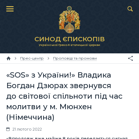
СИНОД ЄПИСКОПІВ
Української Греко-Католицької Церкви
Прес-центр
Проповіді та промови
«SOS» з України!» Владика
Богдан Дзюрах звернувся
до світової спільноти під час
молитви у м. Мюнхен
(Німеччина)
21 лютого 2022
«Впродовж вже майже 8 років передається сигнал