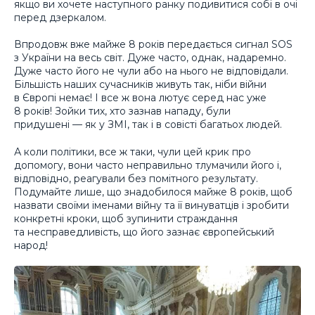
якщо ви хочете наступного ранку подивитися собі в очі
перед дзеркалом.
Впродовж вже майже 8 років передається сигнал SOS
з України на весь світ. Дуже часто, однак, надаремно.
Дуже часто його не чули або на нього не відповідали.
Більшість наших сучасників живуть так, ніби війни
в Європі немає! І все ж вона лютує серед нас уже
8 років! Зойки тих, хто зазнав нападу, були
придушені — як у ЗМІ, так і в совісті багатьох людей.
А коли політики, все ж таки, чули цей крик про
допомогу, вони часто неправильно тлумачили його і,
відповідно, реагували без помітного результату.
Подумайте лише, що знадобилося майже 8 років, щоб
назвати своїми іменами війну та її винуватців і зробити
конкретні кроки, щоб зупинити страждання
та несправедливість, що його зазнає європейський
народ!