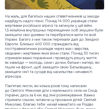
На жаль, для багатьох наших співвітчизників ці заходи
надійдуть надто пізно. Понад 14 000 українців стали
жертвами російської агресії та загинули у цій війні.
1,5 мільйона внутрішньо переміщених осіб змушені були
залишити свої домівки та перебратися жити по всій
Україні. Багато з них також переїхали далі до Західної
Європи. Близько 400 000 страждають від
посттравматичних розладів через жах і звірства,
свідками і жертвами яких вони стали. Понад 30 тисяч
отримали важкі поранення і проведуть решту життя
як інваліди — молодь, сини і дочки, батьки і матері, які
пішли на фронт, щоб захищати свою Батьківщину,
захищати сім’ї та сусідів від насильства і ненависті
агресора.
Пам’ятаю листи, які кілька років тому написали
до Святого Миколая діти з маленького села на Сході
України, десь за 6 км. від лінії розмежування. Важко
стримати сльози, читаючи ці прохання дітей: ​​Святий
Миколаю, благаю тебе: нехай мама/тато на Різдво
прийде з фронту! або: Святий Миколаю, будь ласка,