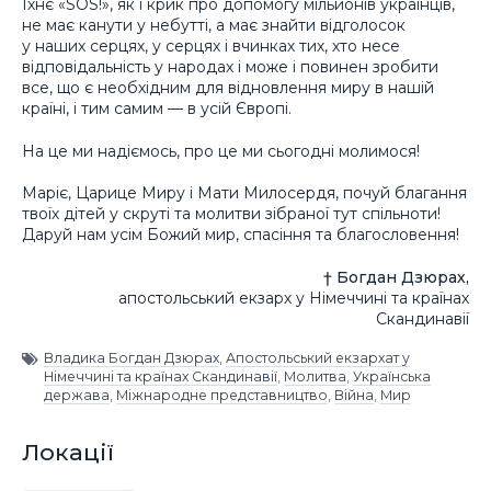
Їхнє «SOS!», як і крик про допомогу мільйонів українців,
не має канути у небутті, а має знайти відголосок
у наших серцях, у серцях і вчинках тих, хто несе
відповідальність у народах і може і повинен зробити
все, що є необхідним для відновлення миру в нашій
країні, і тим самим — в усій Європі.
На це ми надіємось, про це ми сьогодні молимося!
Маріє, Царице Миру і Мати Милосердя, почуй благання
твоїх дітей у скруті та молитви зібраної тут спільноти!
Даруй нам усім Божий мир, спасіння та благословення!
† Богдан Дзюрах,
апостольський екзарх у Німеччині та країнах
Скандинавії
Владика Богдан Дзюрах
,
Апостольський екзархат у
Німеччині та країнах Скандинавії
,
Молитва
,
Українська
держава
,
Міжнародне представництво
,
Війна
,
Мир
Локації