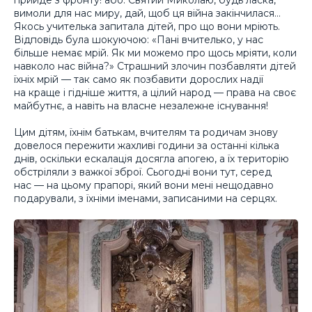
вимоли для нас миру, дай, щоб ця війна закінчилася…
Якось учителька запитала дітей, про що вони мріють.
Відповідь була шокуючою: «Пані вчителько, у нас
більше немає мрій. Як ми можемо про щось мріяти, коли
навколо нас війна?» Страшний злочин позбавляти дітей
їхніх мрій — так само як позбавити дорослих надії
на краще і гідніше життя, а цілий народ — права на своє
майбутнє, а навіть на власне незалежне існування!
Цим дітям, їхнім батькам, вчителям та родичам знову
довелося пережити жахливі години за останні кілька
днів, оскільки ескалація досягла апогею, а їх територію
обстріляли з важкої зброї. Сьогодні вони тут, серед
нас — на цьому прапорі, який вони мені нещодавно
подарували, з їхніми іменами, записаними на серцях.