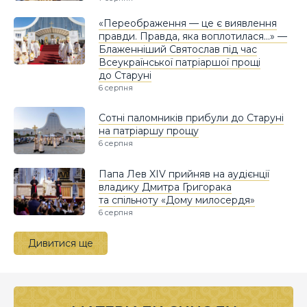
«Переображення — це є виявлення
правди. Правда, яка воплотилася…» —
Блаженніший Святослав під час
Всеукраїнської патріаршої прощі
до Старуні
6 серпня
Сотні паломників прибули до Старуні
на патріаршу прощу
6 серпня
Папа Лев XIV прийняв на аудієнції
владику Дмитра Григорака
та спільноту «Дому милосердя»
6 серпня
Дивитися ще