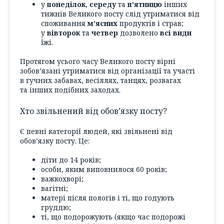
у
понеділок
,
середу
та
п’ятницю
інших
тижнів Великого посту слід утриматися від
споживання
м’ясних
продуктів і страв;
у
вівторок
та
четвер
дозволено
всі види
їжі.
Протягом усього часу Великого посту вірні
зобов’язані утриматися від організації та участі
в гучних забавах, весіллях, танцях, розвагах
та інших подібних заходах.
Хто звільнений від обов’язку посту?
Є певні категорії людей, які звільнені від
обов’язку посту. Це:
діти до 14 років;
особи, яким виповнилося 60 років;
важкохворі;
вагітні;
матері після пологів і ті, що годують
груддю;
ті, що подорожують (якщо час подорожі