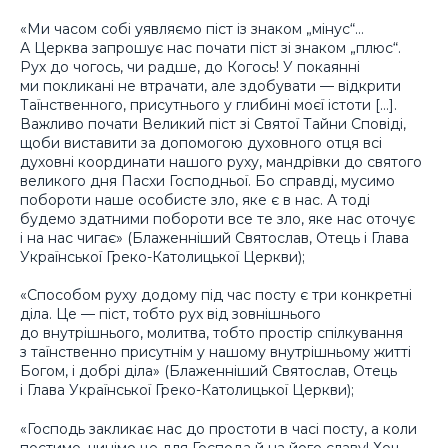
«Ми часом собі уявляємо піст із знаком „мінус“…
А Церква запрошує нас почати піст зі знаком „плюс“.
Рух до чогось, чи радше, до Когось! У покаянні
ми покликані не втрачати, але здобувати — відкрити
Таїнственного, присутнього у глибині моєї істоти […].
Важливо почати Великий піст зі Святої Тайни Сповіді,
щоби виставити за допомогою духовного отця всі
духовні координати нашого руху, мандрівки до святого
великого дня Пасхи Господньої. Бо справді, мусимо
побороти наше особисте зло, яке є в нас. А тоді
будемо здатними побороти все те зло, яке нас оточує
і на нас чигає» (Блаженніший Святослав, Отець і Глава
Української Греко-Католицької Церкви);
«Способом руху додому під час посту є три конкретні
діла. Це — піст, тобто рух від зовнішнього
до внутрішнього, молитва, тобто простір спілкування
з таїнственно присутнім у нашому внутрішньому житті
Богом, і добрі діла» (Блаженніший Святослав, Отець
і Глава Української Греко-Католицької Церкви);
«Господь закликає нас до простоти в часі посту, а коли