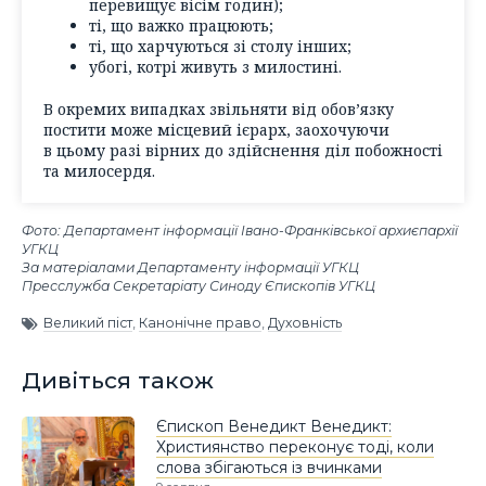
перевищує вісім годин);
ті, що важко працюють;
ті, що харчуються зі столу інших;
убогі, котрі живуть з милостині.
В окремих випадках звільняти від обов’язку
постити може місцевий ієрарх, заохочуючи
в цьому разі вірних до здійснення діл побожності
та милосердя.
Фото: Департамент інформації Івано-Франківської архиєпархії
УГКЦ
За матеріалами Департаменту інформації УГКЦ
Пресслужба Секретаріату Синоду Єпископів УГКЦ
Великий піст
,
Канонічне право
,
Духовність
Дивіться також
Єпископ Венедикт Венедикт:
Християнство переконує тоді, коли
слова збігаються із вчинками