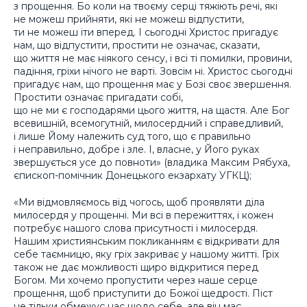
з прощення. Бо коли на твоєму серці тяжіють речі, які
не можеш прийняти, які не можеш відпустити,
ти не можеш іти вперед. І сьогодні Христос пригадує
нам, що відпустити, простити не означає, сказати,
що життя не має ніякого сенсу, і всі ті помилки, провини,
падіння, гріхи нічого не варті. Зовсім ні. Христос сьогодні
пригадує нам, що прощення має у Бозі своє звершення.
Простити означає пригадати собі,
що не ми є господарями цього життя, на щастя. Але Бог
всевишній, всемогутній, милосердний і справедливий,
і лише Йому належить суд того, що є правильно
і неправильно, добре і зле. І, власне, у Його руках
звершується усе до повноти» (владика Максим Рябуха,
єпископ-помічник Донецького екзархату УГКЦ);
«Ми відмовляємось від чогось, щоб проявляти діла
милосердя у прощенні. Ми всі в пережиттях, і кожен
потребує нашого слова присутності і милосердя.
Нашим християнським покликанням є відкривати для
себе таємницю, яку гріх закриває у нашому житті. Гріх
також не дає можливості щиро відкритися перед
Богом. Ми хочемо пропустити через наше серце
прощення, щоб приступити до Божої щедрості. Піст
не тільки обмежує нас щодо себе, але він має