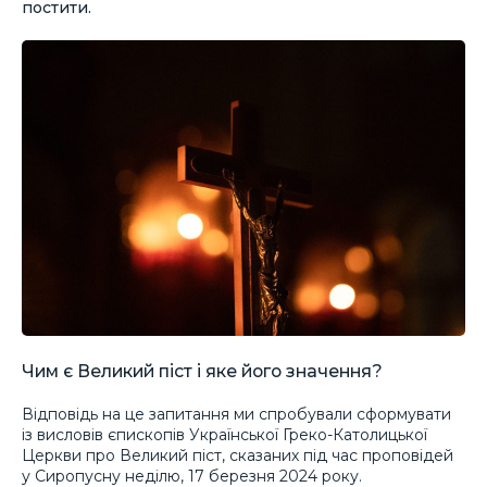
постити.
Чим є Великий піст і яке його значення?
Відповідь на це запитання ми спробували сформувати
із висловів єпископів Української Греко-Католицької
Церкви про Великий піст, сказаних під час проповідей
у Сиропусну неділю, 17 березня 2024 року.