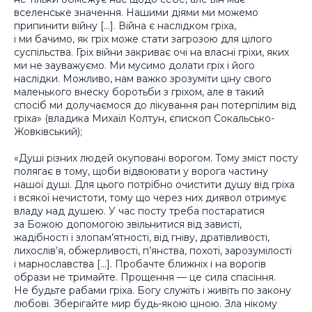
вселенське значення. Нашими діями ми можемо
припинити війну […]. Війна є наслідком гріха,
і ми бачимо, як гріх може стати загрозою для цілого
суспільства. Гріх війни закриває очі на власні гріхи, яких
ми не зауважуємо. Ми мусимо долати гріх і його
наслідки. Можливо, нам важко зрозуміти ціну свого
маленького внеску боротьби з гріхом, але в такий
спосіб ми долучаємося до лікування ран потерпілим від
гріха» (владика Михаїл Колтун, єпископ Сокальсько-
Жовківський);
«Душі різних людей окуповані ворогом. Тому зміст посту
полягає в тому, щоби відвоювати у ворога частину
нашої душі. Для цього потрібно очистити душу від гріха
і всякої нечистоти, тому що через них диявол отримує
владу над душею. У час посту треба постаратися
за Божою допомогою звільнитися від зависті,
жадібності і злопам’ятності, від гніву, дратівливості,
лихослів’я, обжерливості, п’янства, похоті, зарозумілості
і марнославства […]. Пробачте ближніх і на ворогів
образи не тримайте. Прощення — це сила спасіння.
Не будьте рабами гріха. Богу служіть і живіть по закону
любові. Зберігайте мир будь-якою ціною. Зла нікому