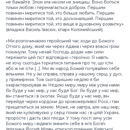
не бажайте. Злом зла ніколи не знищиш. Воно боїться
тільки любові і перемагається добром. Першим
повинен миритися той, хто більше любить. Першим
повинен миритися той, хто досконаліший. Першим
повинен миритися той, хто вище в духовному розвитку»
(владика Василь Івасюк, єпарх Коломийський);
«Ми розпочинаємо геройський час ходи до Божого
Отчого дому, який ми через Адама і через власні гріхи
покинули. Тому нехай Господь додає нам сили
пережити цей піст відповідно і героїчно. Я навіть
не хочу сьогодні торкатися питання про те, що їсти
або ж не їсти […]. Ми як народ Божий почуваймо себе
вільними. Не у їжі справа, справа у нашому серці, у дусі,
у примиренні. Тож сьогоднішню неділю я би
охарактеризував як Неділю миру, миру між усіма нами.
Як буде у нас мир, у нас буде Бог. Як буде у нас мир,
він станеться і в окопах. Якщо буде у нас мир, він
перейде через кордони до кровожерливої Росії, і там
прищепиться за землю. Може, не завтра, але наш мир,
який ми культивуємо у серці поміж нас і в цілій Україні,
проросте і дасть свої плоди. У тому пості зичу усім
Божого миру і відваги змінити себе в ім’я Бога!»
(владика Йосиф Мілян, єпископ-помічник Київської