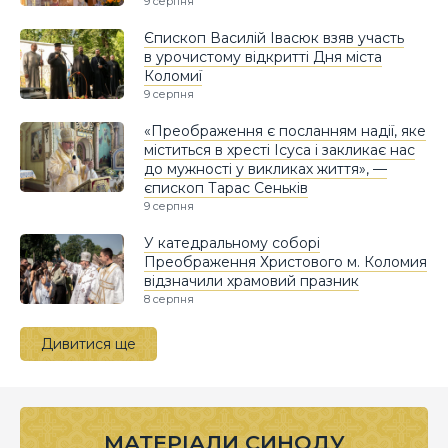
9 серпня
Єпископ Василій Івасюк взяв участь
в урочистому відкритті Дня міста
Коломиї
9 серпня
«Преображення є посланням надії, яке
міститься в хресті Ісуса і закликає нас
до мужності у викликах життя», —
єпископ Тарас Сеньків
9 серпня
У катедральному соборі
Преображення Христового м. Коломия
відзначили храмовий празник
8 серпня
Дивитися ще
МАТЕРІАЛИ СИНОДУ