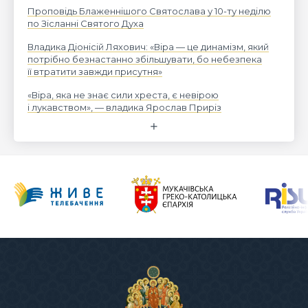
Проповідь Блаженнішого Святослава у 10-ту неділю
по Зісланні Святого Духа
Владика Діонісій Ляхович: «Віра — це динамізм, який
потрібно безнастанно збільшувати, бо небезпека
її втратити завжди присутня»
«Віра, яка не знає сили хреста, є невірою
і лукавством», — владика Ярослав Приріз