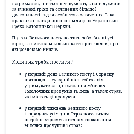
і стримання, йдеться в документі, є надолуження
за вчинені гріхи та осягнення більшої
досконалості задля особистого освячення. Така
практика є найдавнішою традицією Української
Греко-Католицької Церкви.
Під час Великого посту постити зобов’язані усі
вірні, за винятком кількох категорій людей, про
які розповімо нижче.
Коли і як треба постити?
у
перший день
Великого посту і
Страсну
п’ятницю
— суворий піст, тобто слід
утримуватися від вживання
м’ясних
і
молочних
продуктів та
яєць
, а також страв,
які містять ці продукти;
у
перший тиждень
Великого посту
і впродовж усіх днів
Страсного тижня
потрібно утримуватися від споживання
м’ясних
продуктів і страв;