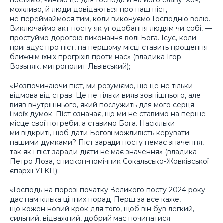
постимо, чинімо це для Господа й на його славу! Хоч,
можливо, й люди довідаються про наш піст,
не переймаймося тим, коли виконуємо Господню волю.
Виключаймо акт посту як уподобання людям чи собі, —
простуймо дорогою виконання волі Бога. Ісус, коли
пригадує про піст, на першому місці ставить прощення
ближнім їхніх прогріхів проти нас» (владика Ігор
Возьняк, митрополит Львівський);
«Розпочинаючи піст, ми розуміємо, що це не тільки
відмова від страв. Це не тільки вияв зовнішнього, але
вияв внутрішнього, який послужить для мого серця
і моїх думок. Піст означає, що ми не ставимо на перше
місце свої потреби, а ставимо Бога. Наскільки
ми відкриті, щоб дати Богові можливість керувати
нашими думками? Піст заради посту немає значення,
так як і піст заради дієти не має значення» (владика
Петро Лоза, єпископ-помічник Сокальсько-Жовківської
єпархії УГКЦ);
«Господь на порозі початку Великого посту 2024 року
дає нам кілька цінних порад. Перш за все каже,
що кожен новий крок для того, щоб він був легкий,
сильний, відважний, добрий має починатися