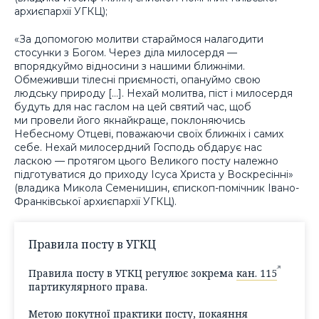
архиєпархії УГКЦ);
«За допомогою молитви стараймося налагодити
стосунки з Богом. Через діла милосердя —
впорядкуймо відносини з нашими ближніми.
Обмеживши тілесні приємності, опануймо свою
людську природу […]. Нехай молитва, піст і милосердя
будуть для нас гаслом на цей святий час, щоб
ми провели його якнайкраще, поклоняючись
Небесному Отцеві, поважаючи своїх ближніх і самих
себе. Нехай милосердний Господь обдарує нас
ласкою — протягом цього Великого посту належно
підготуватися до приходу Ісуса Христа у Воскресінні»
(владика Микола Семенишин, єпископ-помічник Івано-
Франківської архиєпархії УГКЦ).
Правила посту в УГКЦ
Правила посту в УГКЦ регулює зокрема
кан. 115
партикулярного права.
Метою покутної практики посту, покаяння