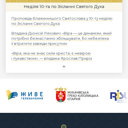
Неділя 10-та по Зісланні Святого Духа
Проповідь Блаженнішого Святослава у 10-ту неділю
по Зісланні Святого Духа
Владика Діонісій Ляхович: «Віра — це динамізм, який
потрібно безнастанно збільшувати, бо небезпека
її втратити завжди присутня»
«Віра, яка не знає сили хреста, є невірою
і лукавством», — владика Ярослав Приріз