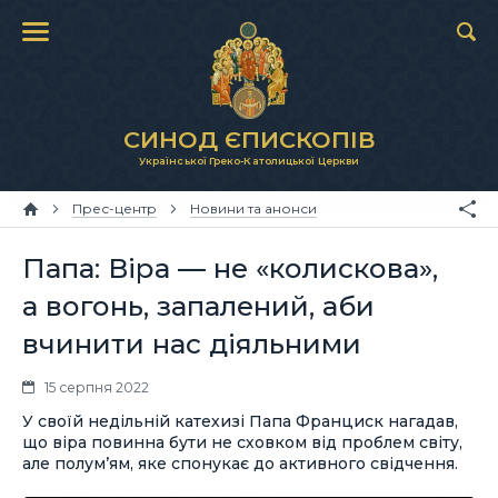
СИНОД ЄПИСКОПІВ
Української Греко-Католицької Церкви
Прес-центр
Новини та анонси
Папа: Віра — не «колискова»,
а вогонь, запалений, аби
вчинити нас діяльними
15 серпня 2022
У своїй недільній катехизі Папа Франциск нагадав,
що віра повинна бути не сховком від проблем світу,
але полум’ям, яке спонукає до активного свідчення.