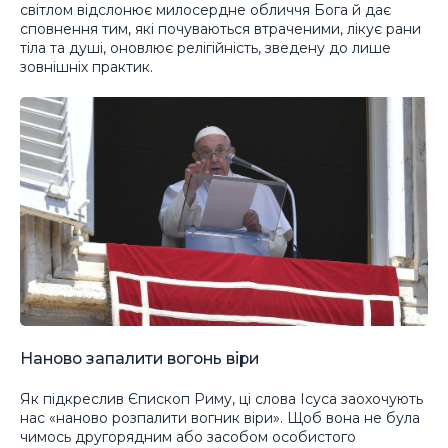
світлом відслонює милосердне обличчя Бога й дає
сповнення тим, які почуваються втраченими, лікує рани
тіла та душі, оновлює релігійність, зведену до лише
зовнішніх практик.
Наново запалити вогонь віри
Як підкреслив Єпископ Риму, ці слова Ісуса заохочують
нас «наново розпалити вогник віри». Щоб вона не була
чимось другорядним або засобом особистого