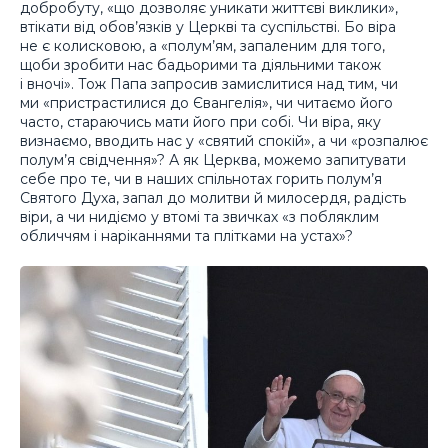
добробуту, «що дозволяє уникати життєві виклики»,
втікати від обов’язків у Церкві та суспільстві. Бо віра
не є колисковою, а «полум’ям, запаленим для того,
щоби зробити нас бадьорими та діяльними також
і вночі». Тож Папа запросив замислитися над тим, чи
ми «пристрастилися до Євангелія», чи читаємо його
часто, стараючись мати його при собі. Чи віра, яку
визнаємо, вводить нас у «святий спокій», а чи «розпалює
полум’я свідчення»? А як Церква, можемо запитувати
себе про те, чи в наших спільнотах горить полум’я
Святого Духа, запал до молитви й милосердя, радість
віри, а чи нидіємо у втомі та звичках «з побляклим
обличчям і наріканнями та плітками на устах»?