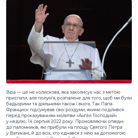
Віра — це не колискова, яка заколисує нас з метою
приспати, але полум’я, розпалене для того, щоб ми були
бадьорими та діяльними також і вночі. Так Папа
Франциск підсумував свої роздуми, якими поділився
перед проказуванням молитви «Ангел Господній»
у неділю, 14 серпня 2022 року. Промовляючи опівдні
до паломників, які прибули на площу Святого Петра
у Ватикані, й до всіх, хто єднався з нею за допомогою