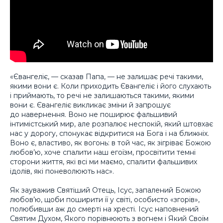
«Євангеліє, — сказав Папа, — не залишає речі такими,
якими вони є. Коли приходить Євангеліє і його слухають
і приймають, то речі не залишаються такими, якими
вони є. Євангеліє викликає зміни й запрошує
до навернення. Воно не поширює фальшивий
інтимістський мир, але розпалює неспокій, який штовхає
нас у дорогу, спонукає відкритися на Бога і на ближніх.
Воно є, властиво, як вогонь: в той час, як зігріває Божою
любов’ю, хоче спалити наш егоїзм, просвітити темні
сторони життя, які всі ми маємо, спалити фальшивих
ідолів, які поневолюють нас».
Як зауважив Святіший Отець, Ісус, запалений Божою
любов’ю, щоби поширити її у світі, особисто «згорів»,
полюбивши аж до смерті на хресті. Ісус наповнений
Святим Духом, Якого порівнюють з вогнем і Який Своїм