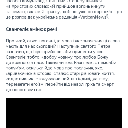
засобів комунікації, Святіший Отець зупинився
на Христових словах: «Я прийшов вогонь кинути
на землю; і як же Я прагну, щоб він уже розгорівся!» Про
це розповідає українська редакція «
VaticanNews
».
Євангеліє змінює речі
Про який, отже, вогонь іде мова і яке значення ці слова
мають для нас сьогодні? Наступник святого Петра
зазначив, що Ісус прийшов, аби принести у світ
Євангеліє, тобто, «добру новину про любов Божу
до кожного з нас». Таким чином, Євангеліє є немовби
полум’ям, оскільки йде мова про послання, яке,
«вриваючись в історію, спалює старі рівноваги життя,
кидає виклик, спонукаючи вийти з індивідуалізму,
перемагати егоїзм, перейти від неволі гріха та смерті
до нового життя».