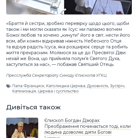
«Браття й сестри, зробімо перевірку щодо цього, щоби
також і ми могли сказати як Ісус: ми палаємо вогнем
Божої любові та хочемо „кинути“ його в світ, нести його
всім, аби кожен відкривав ніжність Небесного Отця
та відчув радість Ісуса, яка розширює серце та робить
життя прекрасним. Молімося за це до Пресвятої Діви:
нехай же Вона, що прийняла полум’я Святого Духа,
заступиться за нас», — побажав Святіший Отець.
Пресслужба Секретаріату Синоду Єпископів УГКЦ
Папа Франциск
,
Католицька Церква
,
Духовність
,
Зустріч
,
Катехизація
,
Церква і суспільство
Дивіться також
Єпископ Богдан Дзюрах:
Преображення починається тоді, коли
людина дозволяє діяти Богові
7 серпня