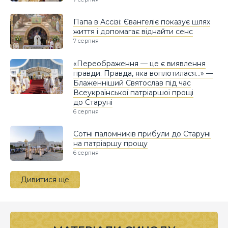
Папа в Ассізі: Євангеліє показує шлях
життя і допомагає віднайти сенс
7 серпня
«Переображення — це є виявлення
правди. Правда, яка воплотилася…» —
Блаженніший Святослав під час
Всеукраїнської патріаршої прощі
до Старуні
6 серпня
Сотні паломників прибули до Старуні
на патріаршу прощу
6 серпня
Дивитися ще