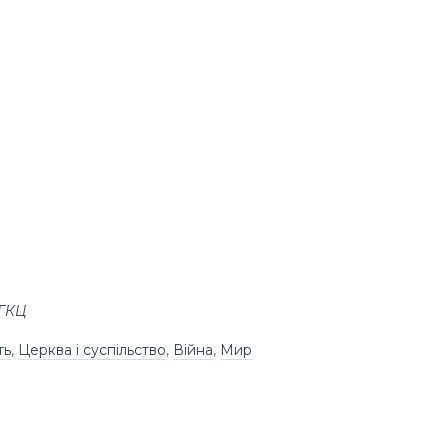
УГКЦ
ть
,
Церква і суспільство
,
Війна
,
Мир