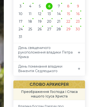
3
4
5
6
7
8
9
10
11
12
13
14
15
16
17
18
19
20
21
22
23
24
25
26
27
28
29
30
31
День священичого
рукоположення владики Петра
Крика
День поминання владики
Вінкентія Седлецького
СЛОВО АРХИЄРЕЯ
Преображення Господа і Спаса
нашого Ісуса Христа
Владика Богдан Дзюрах про