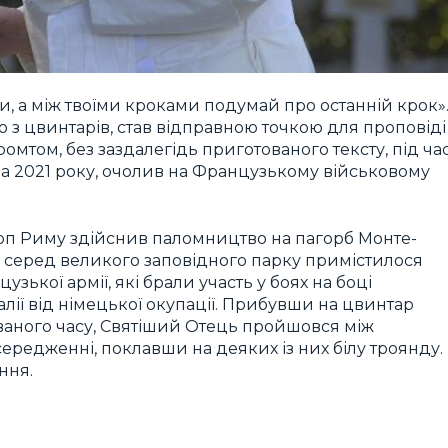
и, а між твоїми кроками подумай про останній крок»
о з цвинтарів, став відправною точкою для проповіді
мтом, без заздалегідь приготованого тексту, під ча
пада 2021 року, очолив на Французькому військовому
оп Риму здійснив паломництво на пагорб Монте-
 де серед великого заповідного парку примістилося
зької армії, які брали участь у боях на боці
алії від німецької окупації. Прибувши на цвинтар
аного часу, Святіший Отець пройшовся між
редженні, поклавши на деяких із них білу троянду.
ння.