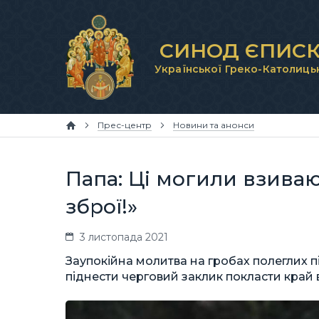
СИНОД ЄПИСК
Української Греко-Католиць
Прес-центр
Новини та анонси
Папа: Ці могили взиваю
зброї!»
3 листопада 2021
Заупокійна молитва на гробах полеглих 
піднести черговий заклик покласти край 