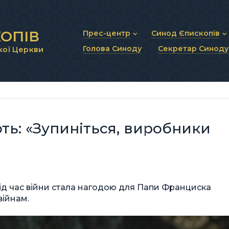
ОПІВ
Прес-центр
Синод Єпископів
Голова Синоду
Секретар Синоду
кої Церкви
Новини та анонси
Статут Синоду Єписко
Інтерв’ю та коментарі
Регламент Синоду Єп
Проповіді та промови
Положення про Голов
Молитовне прикликанн
Синодальні органи
Секретаріат Синоду
Контактна інформація
ть: «Зупиніться, виробники
під час війни стала нагодою для Папи Франциска
війнам.