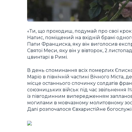
«Ти, що проходиш, подумай про свої крок
Напис, поміщений на вхідній брамі одног
Папи Франциска, яку він виголосив експро
Святої Меси, яку він у вівторок, 2 листо
цвинтарі в Римі.
В день споминання всіх померлих Єписк
Маріо в північній частині Вічного Міста,
місце останнього спочинку солдатів францу
союзницьких військ під час звільнення Іт
із півгодинним випередженням запланов
могилами в мовчазному молитовному зосе
Далі розпочалося Євхаристійне богослужі