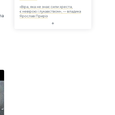
«Віра, яка не знає сили хреста,
є невірою і лукавством», — владика
па
Ярослав Приріз