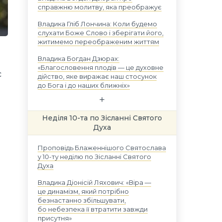
справжню молитву, яка преображує
Владика Гліб Лончина: Коли будемо
слухати Боже Слово і зберігати його,
житимемо переображеним життям
.
Владика Богдан Дзюрах:
«Благословення плодів — це духовне
с
дійство, яке виражає наш стосунок
до Бога і до наших ближніх»
Неділя 10-та по Зісланні Святого
Духа
Проповідь Блаженнішого Святослава
у 10-ту неділю по Зісланні Святого
Духа
Владика Діонісій Ляхович: «Віра —
це динамізм, який потрібно
безнастанно збільшувати,
бо небезпека її втратити завжди
присутня»