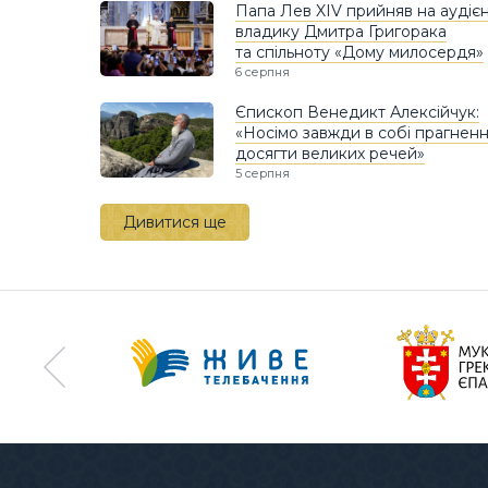
Папа Лев XIV прийняв на аудієн
владику Дмитра Григорака
та спільноту «Дому милосердя»
6 серпня
Єпископ Венедикт Алексійчук:
«Носімо завжди в собі прагнен
досягти великих речей»
5 серпня
Дивитися ще