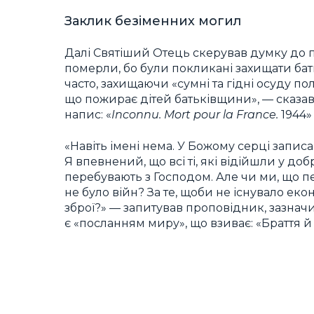
Заклик безіменних могил
Далі Святіший Отець скерував думку до по
померли, бо були покликані захищати бать
часто, захищаючи «сумні та гідні осуду по
що пожирає дітей батьківщини», — сказав
напис: «
Inconnu. Mort pour la France.
1944»
«Навіть імені нема. У Божому серці записан
Я впевнений, що всі ті, які відійшли у доб
перебувають з Господом. Але чи ми, що пе
не було війн? За те, щоби не існувало ек
зброї?» — запитував проповідник, зазначи
є «посланням миру», що взиває: «Браття й