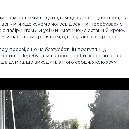
ми, поміщеними над входом до одного цвинтаря, Па
 всі ми, якщо хочемо чогось досягти, перебуваємо
не є лабіринтом». Й усі ми «матимемо останній крок».
бути настільки трагічним, однак, такою є правда…
с у дорозі, а не на безтурботній прогулянці,
абіринті. Перебувати в дорозі, щоби останній крок
рша думка, що виходить з мого серця, якою хочу