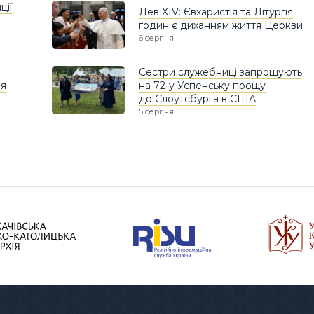
ції
Лев XIV: Євхаристія та Літургія
годин є диханням життя Церкви
6 серпня
Сестри служебниці запрошують
ня
на 72-у Успенську прощу
до Слоутсбурга в США
5 серпня