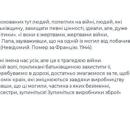
хованих тут людей, полеглих на війні, людей, які
ківщину, захищати певні цінності, ідеали, але, дуже
літики». «І вони є жертвами, жертвами війни,
 Папа, зауваживши, що на одній із могил від побачи
 (Невідомий. Помер за Францію. 1944).
і імена нас усіх, але це є трагедією війни.
рій волі, покликані батьківщиною захистити її,
ребуваємо в дорозі, достатньо змагаємося за те, що
ономік країн, які зміцнюються завдяки виробництву
вши, що ці могили, частина з яких безіменні,
 сестри, зупиніться! Зупиніться виробники зброї!»