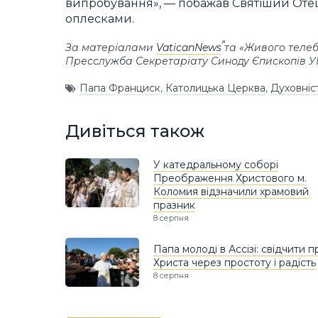
випробування», — побажав Святіший Оте
оплесками.
За матеріалами
VaticanNews
та «Живого теле
Пресслужба Секретаріату Синоду Єпископів 
Папа Франциск
,
Католицька Церква
,
Духовніс
Дивіться також
У катедральному соборі
Преображення Христового м.
Коломия відзначили храмовий
празник
8 серпня
Папа молоді в Ассізі: свідчити п
Христа через простоту і радість
8 серпня