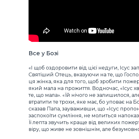
Все у Бозі
«І щоб оздоровити від цієї недуги, Ісус з
Святіший Отець, вказуючи на те, що Госп
ця жінка, яка для того, щоб зробити поже
який мала на прожиття. Водночас, «Ісус х
те, що мала». «Їй нічого не залишилося, ал
втратити те трохи, яке має, бо уповає на Б
сказав Папа, зауваживши, що «Ісус пропону
заспокоїти сумління, не молиться напоказ
Її лепта звучить краще від великих пожер
віру, що живе не зовнішнім, але безумовн