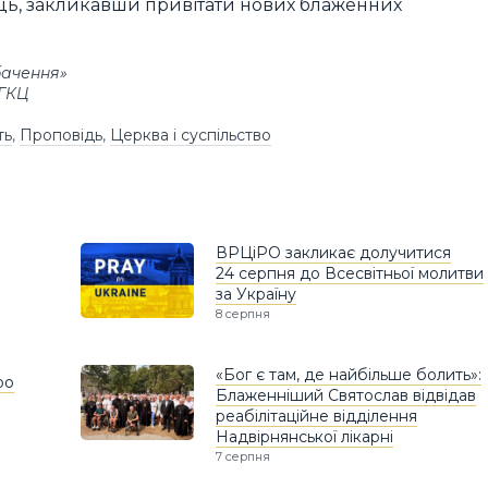
ць, закликавши привітати нових блаженних
бачення»
УГКЦ
ть
,
Проповідь
,
Церква і суспільство
ВРЦіРО закликає долучитися
24 серпня до Всесвітньої молитви
за Україну
8 серпня
«Бог є там, де найбільше болить»:
ро
Блаженніший Святослав відвідав
реабілітаційне відділення
Надвірнянської лікарні
7 серпня