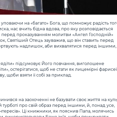
 уповаючи на «багато» Бога, що помножує радість тог
ска, нас вчить бідна вдова, про яку розповідається
ючи перед проказуванням молитви «Ангел Господній»
вок, Святіший Отець зауважив, що він ставить перед
жертвують надлишок, аби вихвалятися перед іншими,
«глядіти» підсумовує Його повчання, виголошене
ти», остерігатися, щоб не стати як лицемірні фарисеї
у, щоби взяти її собі за приклад.
нився на заохоченні не базувати своє життя на куль
 турботі про свій образ перед іншими, й, понад усе,
інтересів». Ці книжники, як пояснив Папа, молячись
ви, використовували Боже ім’я, щоби прикривати