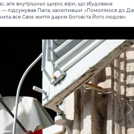
ас, але внутрішньо щирої, віри, що збудована
, — підсумував Папа, заохотивши: «Помолімося до Ді
ила все Своє життя даром Богові та Його людові».