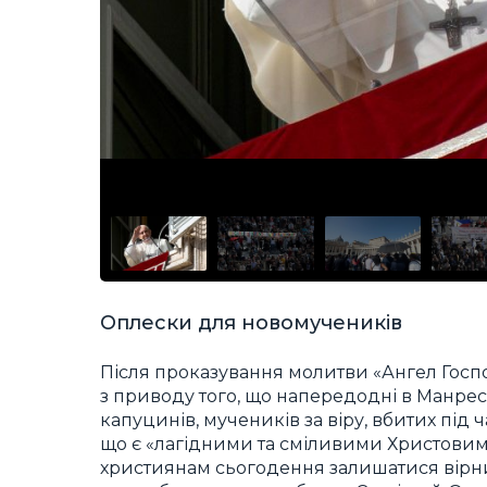
Оплески для новомучеників
Після проказування молитви «Ангел Госп
з приводу того, що напередодні в Манресі
капуцинів, мучеників за віру, вбитих під ч
що є «лагідними та сміливими Христовим
християнам сьогодення залишатися вірн