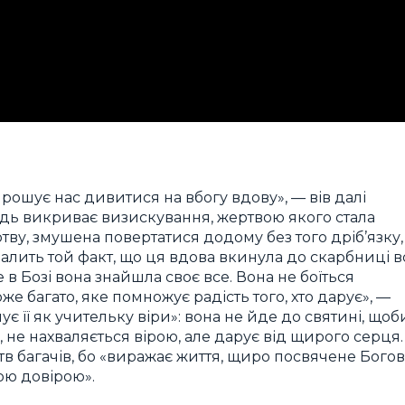
апрошує нас дивитися на вбогу вдову», — вів далі
одь викриває визискування, жертвою якого стала
ртву, змушена повертатися додому без того дріб’язку,
валить той факт, що ця вдова вкинула до скарбниці в
е в Бозі вона знайшла своє все. Вона не боїться
оже багато, яке помножує радість того, хто дарує», —
є її як учительку віри»: вона не йде до святині, щоб
, не нахваляється вірою, але дарує від щирого серця.
тв багачів, бо «виражає життя, щиро посвячене Богові
ою довірою».