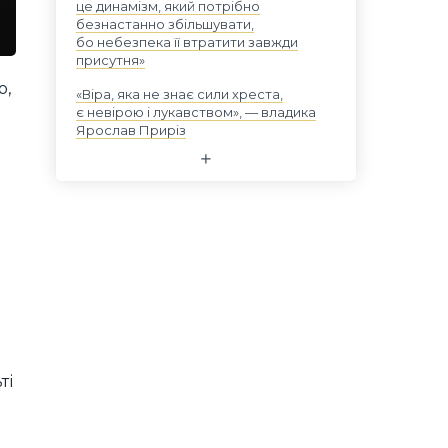
це динамізм, який потрібно
безнастанно збільшувати,
бо небезпека її втратити завжди
присутня»
о,
«Віра, яка не знає сили хреста,
є невірою і лукавством», — владика
Ярослав Приріз
ті