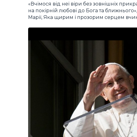
«Вчімося від неї віри без зовнішніх прикр
на покірній любові до Бога та ближнього»
Марії, Яка щирим і прозорим серцем вчин