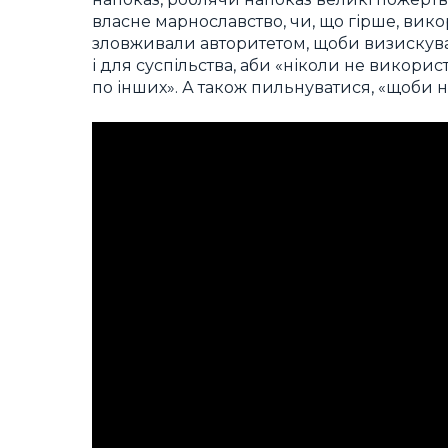
власне марнославство, чи, що гірше, вико
зловживали авторитетом, щоби визискуват
і для суспільства, аби «ніколи не викори
по інших». А також пильнуватися, «щоби н