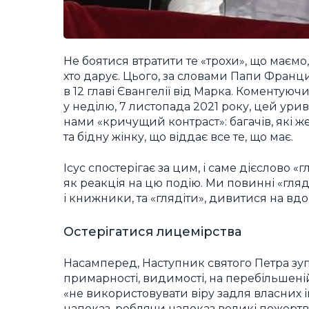
Не боятися втратити те «трохи», що маємо,
хто дарує. Цього, за словами Папи Франци
в 12 главі Євангелії від Марка. Коменту
у неділю, 7 листопада 2021 року, цей ури
нами «кричущий контраст»: багачів, які 
та бідну жінку, що віддає все те, що має.
Ісус спостерігає за цим, і саме дієслово 
як реакція на цю подію. Ми повинні «гляді
і книжники, та «глядіти», дивитися на вдов
Остерігатися лицемірства
Насамперед, Наступник святого Петра зупи
примарності, видимості, на перебільшеній
«не використовувати віру задля власних 
напоказ, роблячи напоказ великі пожерт