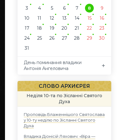
3
4
5
6
7
8
9
10
11
12
13
14
15
16
17
18
19
20
21
22
23
24
25
26
27
28
29
30
31
День поминання владики
Антонія Ангеловича
СЛОВО АРХИЄРЕЯ
Неділя 10-та по Зісланні Святого
Духа
Проповідь Блаженнішого Святослава
у 10-ту неділю по Зісланні Святого
Духа
Владика Діонісій Ляхович: «Віра —