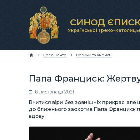
СИНОД ЄПИСК
Української Греко-Католиць
Прес-центр
Новини та анонси
Папа Франциск: Жертву
8 листопада 2021
Вчитися віри без зовнішніх прикрас, але 
до ближнього заохотив Папа Франциск пр
вдову.