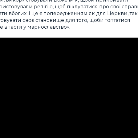
ристовували релігію, щоб піклуватися про свої справ
и вбогих. І це є попередженням як для Церкви, так
стовувати своє становище для того, щоби топтатися
е впасти у марнославство».