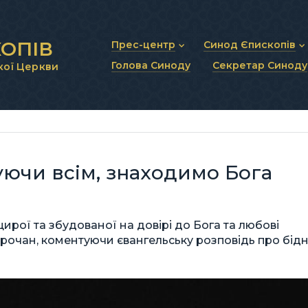
ОПІВ
Прес-центр
Синод Єпископів
Голова Синоду
Секретар Синоду
кої Церкви
Новини та анонси
Статут Синоду Єписко
Інтерв’ю та коментарі
Регламент Синоду Єп
Проповіді та промови
Положення про Голов
Молитовне прикликанн
Синодальні органи
Секретаріат Синоду
Контактна інформація
ючи всім, знаходимо Бога
щирої та збудованої на довірі до Бога та любові
очан, коментуючи євангельську розповідь про бід