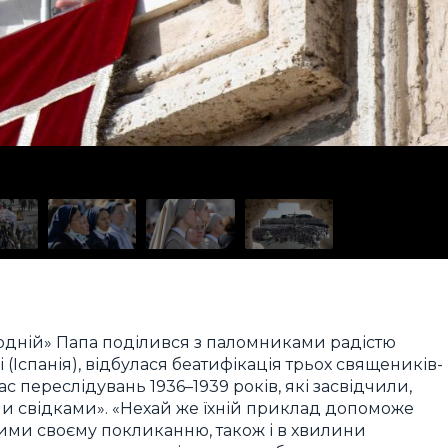
одній» Папа поділився з паломниками радістю
 (Іспанія), відбулася беатифікація трьох священиків-
ас переслідувань 1936–1939 років, які засвідчили,
и свідками». «Нехай же їхній приклад допоможе
ими своєму покликанню, також і в хвилини