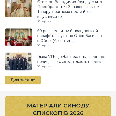
Єпископ Володимир Груца у свято
Преображення: Запалені світлом
Тавору, прагнемо нести його
в суспільство
10 серпня
60 років молитви й праці: ювілей
парафії та служіння Отців Василіян
в Обері (Аргентина)
10 серпня
Глава УГКЦ: «Наші маленькі зернятка
гірчиці вже сьогодні дають плоди»
10 серпня
Дивитися ще
МАТЕРІАЛИ СИНОДУ
ЄПИСКОПІВ 2026