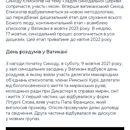
Синоду Єпископів на тему «Задля синодальної Церкви:
сопричастя, участь і місія». Вперше ватиканський Синод
Єпископів відбуватиметься за новою методологією,
що передбачає дієцезальний етап для слухання всього
Божого люду, континентальний етап і асамблею
єпископів у Ватикані в жовтні 2023 року. В неділю,
17 жовтня, синодальний процес розпочнеться в усіх
дієцезіях. Цей етап триватиме до квітня 2022 року.
День роздумів у Ватикані
З нагоди початку Синоду, в суботу, 9 жовтня 2021 року,
у залі синодальних засідань у Ватикані відбувся день
роздумів, в якому взяли участь делегати міжнародних
об’єднань єпископатів, члени Римської Курії, делегати
від богопосвяченого життя та мирянських рухів,
молодіжної ради при Дикастерії в справах мирян, сім’ї
і життя. У першій частині, що відбувалася у формі
Літургії Слова, взяв участь Папа Франциск, який
виголосив промову. Опісля прозвучали деякі доповіді
та свідчення. Друга частина відбувалася як дискусія
у мовних групах.