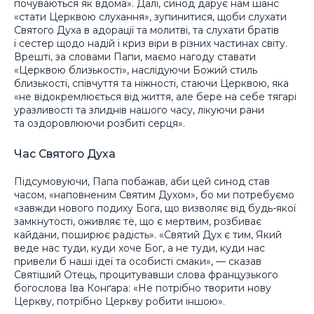
почуваються як вдома». Далі, синод дарує нам шанс
«стати Церквою слухання», зупинитися, щоби слухати
Святого Духа в адорації та молитві, та слухати братів
і сестер щодо надій і криз віри в різних частинах світу.
Врешті, за словами Папи, маємо нагоду ставати
«Церквою близькості», наслідуючи Божий стиль
близькості, співчуття та ніжності, стаючи Церквою, яка
«не відокремлюється від життя, але бере на себе тягарі
уразливості та злиднів нашого часу, лікуючи рани
та оздоровлюючи розбиті серця».
Час Святого Духа
Підсумовуючи, Папа побажав, аби цей синод став
часом, «наповненим Святим Духом», бо ми потребуємо
«завжди нового подиху Бога, що визволяє від будь-якої
замкнутості, оживляє те, що є мертвим, розбиває
кайдани, поширює радість». «Святий Дух є тим, Який
веде нас туди, куди хоче Бог, а не туди, куди нас
привели б наші ідеї та особисті смаки», — сказав
Святіший Отець, процитувавши слова французького
богослова Іва Конґара: «Не потрібно творити нову
Церкву, потрібно Церкву робити іншою».