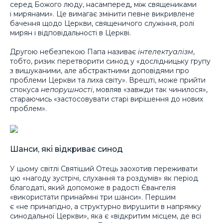
серед Божого люду, насамперед, між священиками
і мирянами». Це вимагає змінити певне викривлене
бачення щодо Церкви, священичого служіння, ролі
мирян і відповідальності в Церкві.
Другою небезпекою Папа називає
інтелектуалізм
,
тобто, ризик перетворити синод у «дослідницьку групу
з вишуканими, але абстрактними доповідями про
проблеми Церкви та лиха світу». Врешті, може прийти
спокуса
непорушності
, мовляв «завжди так чинилося»,
стараючись «застосовувати старі вирішення до нових
проблем».
Шанси, які відкриває синод
У цьому світлі Святіший Отець заохотив переживати
цю «нагоду зустрічі, слухання та роздумів» як період
благодаті, який допоможе в радості Євангелія
«використати принаймні три шанси». Першим
є «не принагідно, а структурно вирушити в напрямку
синодальної Церкви», яка є «відкритим місцем, де всі