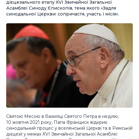
дієцезального етапу XVI Звичайної Загальної
Асамблеї Синоду Єпископів, тема якого «Задля
синодальної Церкви: сопричастя, участь і місія».
Святою Месою в базиліці Святого Петра в неділю,
10 жовтня 2021 року, Папа Франциск відкриє
синодальний процес у вселенській Церкві та в Римській
дієцезії у межах XVI Звичайної Загальної Асамблеї