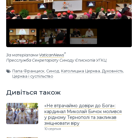
За матеріалами
VaticanNews
Пресслужба Секретаріату Синоду Єпископів УГКЦ
Папа Франциск
,
Синод
,
Католицька Церква
,
Духовність
,
Церква і суспільство
Дивіться також
«Не втрачаймо довіри до Бога»:
кардинал Миколай Бичок молився
у рідному Тернополі та закликав
зміцнювати віру
10 серпня