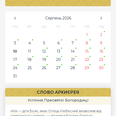
Серпень
2026
Пн
Вт
Ср
Чт
Пт
Сб
Нд
1
2
3
4
5
6
7
8
9
10
11
12
13
14
15
16
17
18
19
20
21
22
23
24
25
26
27
28
29
30
31
СЛОВО АРХИЄРЕЯ
Успіння Пресвятої Богородиці
«Ми — діти Божі, яких Отець Небесний визволив від
смертності і тління», — владика Богдан Дзюрах