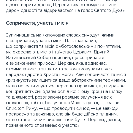
щоби творити досвід Церкви «яка отримує та живе
даром єдності та відкривається на голос Святого Духа».
Сопричастя, участь і місія
Зупинившись на «ключових словах синоду», якими
є сопричастя, участь і місія, Папа зазначив,
що сопричастя та місія є «богословськими поняттями,
які окреслюють місію і таїнство Церкви». Другий
Ватиканський Собор пояснив, що сопричастя
є вираженням природи Церкви, яка, водночас,
отримала «місію звіщати та започатковувати в усіх
народах царство Христа і Бога». Але сопричастя та місія
«ризикують залишитися дещо абстрактними термінами,
якщо не культивується церковна практика, що виражає
конкретність синодальності в кожному кроці на шляху
та діяльності, розвиваючи реальне залучення всіх
і кожного», тобто, без участі. «Маю на увазі, — сказав
Єпископ Риму, — що проводити синод — це завжди
прекрасно та важливо, але він буде дійсно плідним,
якщо стане живим вираженням буття Церкви, діяння,
позначеного справжньою участю».