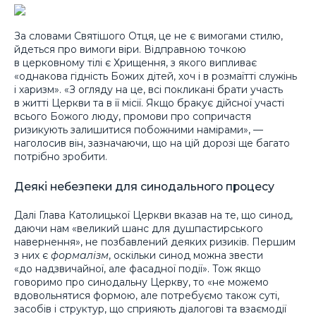
За словами Святішого Отця, це не є вимогами стилю,
йдеться про вимоги віри. Відправною точкою
в церковному тілі є Хрищення, з якого випливає
«однакова гідність Божих дітей, хоч і в розмаїтті служінь
і харизм». «З огляду на це, всі покликані брати участь
в житті Церкви та в її місії. Якщо бракує дійсної участі
всього Божого люду, промови про сопричастя
ризикують залишитися побожними намірами», —
наголосив він, зазначаючи, що на цій дорозі ще багато
потрібно зробити.
Деякі небезпеки для синодального процесу
Далі Глава Католицької Церкви вказав на те, що синод,
даючи нам «великий шанс для душпастирського
навернення», не позбавлений деяких ризиків. Першим
з них є
формалізм
, оскільки синод можна звести
«до надзвичайної, але фасадної події». Тож якщо
говоримо про синодальну Церкву, то «не можемо
вдовольнятися формою, але потребуємо також суті,
засобів і структур, що сприяють діалогові та взаємодії