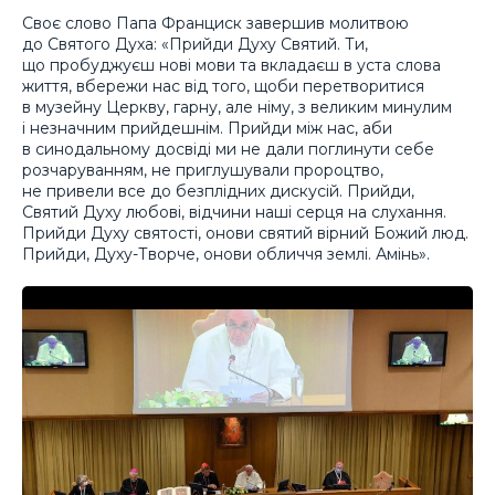
Своє слово Папа Франциск завершив молитвою
до Святого Духа: «Прийди Духу Святий. Ти,
що пробуджуєш нові мови та вкладаєш в уста слова
життя, вбережи нас від того, щоби перетворитися
в музейну Церкву, гарну, але німу, з великим минулим
і незначним прийдешнім. Прийди між нас, аби
в синодальному досвіді ми не дали поглинути себе
розчаруванням, не приглушували пророцтво,
не привели все до безплідних дискусій. Прийди,
Святий Духу любові, відчини наші серця на слухання.
Прийди Духу святості, онови святий вірний Божий люд.
Прийди, Духу-Творче, онови обличчя землі. Амінь».