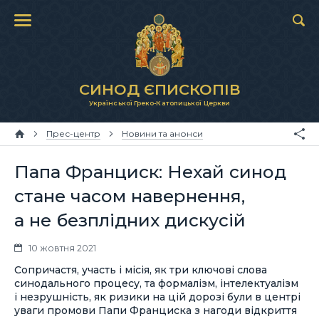
СИНОД ЄПИСКОПІВ
Української Греко-Католицької Церкви
Прес-центр
Новини та анонси
Папа Франциск: Нехай синод
стане часом навернення,
а не безплідних дискусій
10 жовтня 2021
Сопричастя, участь і місія, як три ключові слова
синодального процесу, та формалізм, інтелектуалізм
і незрушність, як ризики на цій дорозі були в центрі
уваги промови Папи Франциска з нагоди відкриття