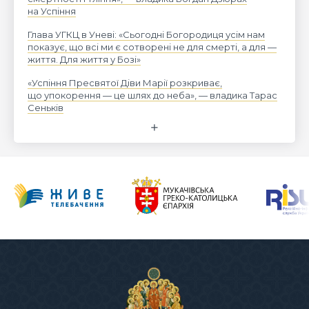
на Успіння
Глава УГКЦ в Уневі: «Сьогодні Богородиця усім нам
показує, що всі ми є сотворені не для смерті, а для —
життя. Для життя у Бозі»
«Успіння Пресвятої Діви Марії розкриває,
що упокорення — це шлях до неба», — владика Тарас
Сеньків