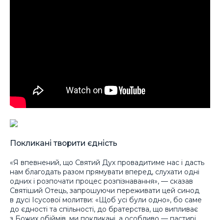
Покликані творити єдність
«Я впевнений, що Святий Дух провадитиме нас і дасть
нам благодать разом прямувати вперед, слухати одні
одних і розпочати процес розпізнавання», — сказав
Святіший Отець, запрошуючи переживати цей синод
в дусі Ісусової молитви: «Щоб усі були одно», бо саме
до єдності та спільності, до братерства, що випливає
з Божих обіймів, ми покликані, а особливо — пастирі,