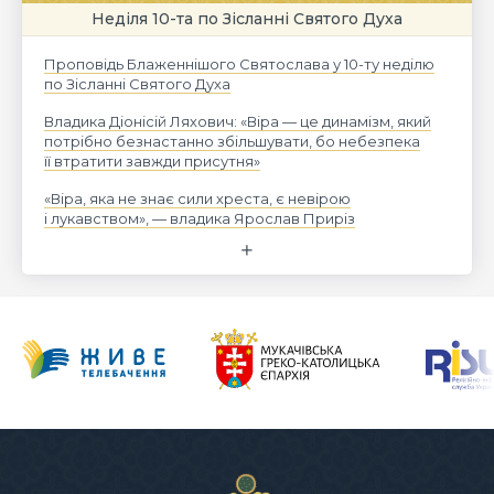
Неділя 10-та по Зісланні Святого Духа
Проповідь Блаженнішого Святослава у 10-ту неділю
по Зісланні Святого Духа
Владика Діонісій Ляхович: «Віра — це динамізм, який
потрібно безнастанно збільшувати, бо небезпека
її втратити завжди присутня»
«Віра, яка не знає сили хреста, є невірою
і лукавством», — владика Ярослав Приріз