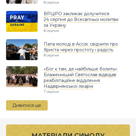
8 серпня
ВРЦіРО закликає долучитися
24 серпня до Всесвітньої молитви
за Україну
8 серпня
Папа молоді в Ассізі: свідчити про
Христа через простоту і радість
8 серпня
«Бог є там, де найбільше болить»:
Блаженніший Святослав відвідав
реабілітаційне відділення
Надвірнянської лікарні
7 серпня
Дивитися ще
МАТЕРІАЛИ СИНОДУ