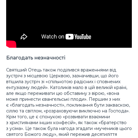
Благодать незначності
Святіший Отець також поділився враженнями від
зустрічі з місцевою Церквою, зазначивши, що його
втішила зустріч зі «спільнотою радісних і сповнених
ентузіазму людей». Католиків мало в цій великій країні,
але якщо переживати цю обставину з вірою, «вона
може принести євангельські плоди». Першим з них
є «благодать незначності», покликання бути закваскою,
сіллю та світлом, «розраховуючи виключно на Господа».
Крім того, це є спонукою «розвивати взаємини
з християнами інших конфесій», як також «братерство
з усіма». Це також була нагода згадати «мучеників цього
святого Божого люду», який пережив десятиліття