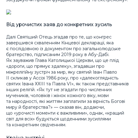
Від урочистих заяв до конкретних зусиль
Далі Святіший Отець згадав про те, що конгрес
завершився схваленням Кінцевої декларації, яка
є послідовною із документом про загальнолюдське
братерство, підписаним 2019 року в Абу-Дабі.
Як зауважив Глава Католицької Церкви, що це плід
«дороги, що прямує здалеку», згадавши про
міжрелігійну зустріч за мир, яку святий Іван Павло
ІІ скликав у Ассізі 1986 року, про «далекоглядність
святих Івана ХХІІІ та Павла VI», як також представників
інших релігій. «Як тут не згадати про численних
мучеників, чоловіків і жінок кожного віку, мови
та народності, які життям заплатили за вірність Богові
миру й братерства?» — сказав він, додаючи,
що «урочисті моменти є важливими», однак, «кращий
світ для всіх» будується щоденними зусиллями
та конкретним свідченням.
Країна зустрічі