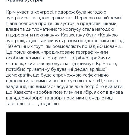
Крім участі в конгресі, подорож була нагодою
зустрітися з владою країни та з Церквою на цій землі.
Папа розповів про те, як зустріч з представниками
влади та дипломатичного корпусу стала нагодою
підкреслити покликання Казахстану бути «Країною
зустрічі», адже там живуть разом представники понад
150 етнічних груп, які розмовляють понад 80 мовами.
Це покликання, «продиктоване географічними
особливостями та історією», потрібно прийняти
як шлях, який «заслуговує на підтримку». Крім того,
потрібно тривати «у будуванні дедалі зрілішої
демократії», що буде спроможною «ефективно
відповісти на вимоги всього суспільства». «Це важке
завдання, що вимагає часу, але вже потрібно визнати,
що Казахстан зробив позитивний вибір, як от відмова
від ядерної зброї та добрі практики в енергетиці
та екології», — додав він.