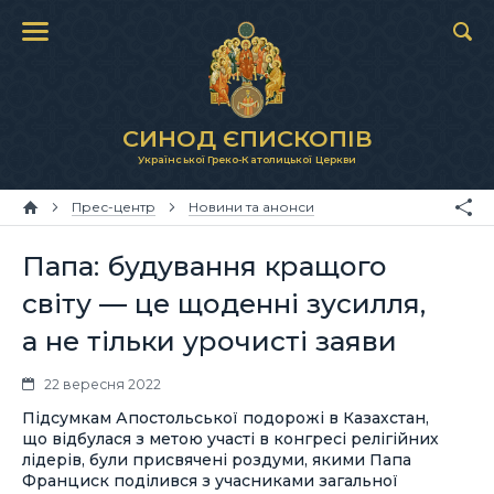
СИНОД ЄПИСКОПІВ
Української Греко-Католицької Церкви
Прес-центр
Новини та анонси
Папа: будування кращого
світу — це щоденні зусилля,
а не тільки урочисті заяви
22 вересня 2022
Підсумкам Апостольської подорожі в Казахстан,
що відбулася з метою участі в конгресі релігійних
лідерів, були присвячені роздуми, якими Папа
Франциск поділився з учасниками загальної