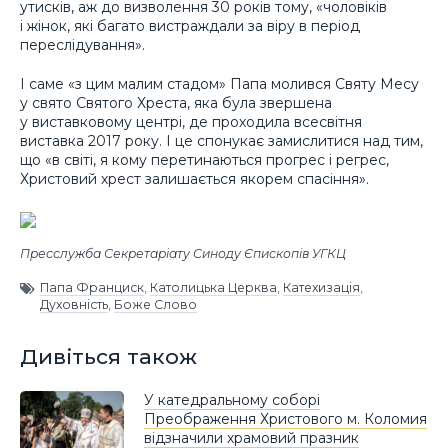
утисків, аж до визволення 30 років тому, «чоловіків
і жінок, які багато вистраждали за віру в період
переслідування».
І саме «з цим малим стадом» Папа молився Святу Месу
у свято Святого Хреста, яка була звершена
у виставковому центрі, де проходила всесвітня
виставка 2017 року. І це спонукає замислитися над тим,
що «в світі, я кому перетинаються прогрес і регрес,
Христовий хрест залишається якорем спасіння».
Пресслужба Секретаріату Синоду Єпископів УГКЦ
Папа Франциск
,
Католицька Церква
,
Катехизація
,
Духовність
,
Боже Слово
Дивіться також
У катедральному соборі
Преображення Христового м. Коломия
відзначили храмовий празник