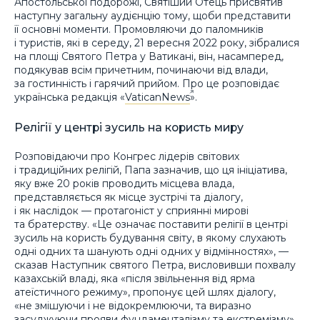
Апостольської подорожі, Святіший Отець присвятив
наступну загальну аудієнцію тому, щоби представити
її основні моменти. Промовляючи до паломників
і туристів, які в середу, 21 вересня 2022 року, зібралися
на площі Святого Петра у Ватикані, він, насамперед,
подякував всім причетним, починаючи від влади,
за гостинність і гарячий прийом. Про це розповідає
українська редакція «
VaticanNews
».
Релігії у центрі зусиль на користь миру
Розповідаючи про Конгрес лідерів світових
і традиційних релігій, Папа зазначив, що ця ініціатива,
яку вже 20 років проводить місцева влада,
представляється як місце зустрічі та діалогу,
і як наслідок — протагоніст у сприянні мирові
та братерству. «Це означає поставити релігії в центрі
зусиль на користь будування світу, в якому слухають
одні одних та шанують одні одних у відмінностях», —
сказав Наступник святого Петра, висловивши похвалу
казахській владі, яка «після звільнення від ярма
атеїстичного режиму», пропонує цей шлях діалогу,
«не змішуючи і не відокремлюючи, та виразно
засуджуючи прояви фундаменталізму та екстремізму».