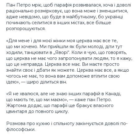
Пан Петро мріє, щоб парафія розвивалася, хоча і доволі
раціонально розмірковує, що вона може і зменшитися,
адже невідомо, що буде в майбутньому, бо українці
починають селитися в інших містах, все більше
розпорошуються.
«Для мене і для моєї жінки моя церква має все те,
що ми хочемо. Ми прийшли як були молоді, діти тут
ходили, танцювати в „Яворі“. Коли я чую, що говорять,
що церква не має чого запропонувати людям, то я кажу,
що це неправда. Церква все має. Ви маєте просто
знайти своє і дбати як можете. Церква має все, а якщо
чогось не має, то вона вам допоможе втілити свою
ідею», — щиро ділиться він.
«Я не хвалюся, але не знаю інших парафій в Канаді,
що мають те, що ми маємо», — каже пан Петро.
Жартома додає, що парафії ще бракує власного
цвинтаря до повного циклу.
Розмова про кухню і спільноту закінчується доволі по-
філософськи.