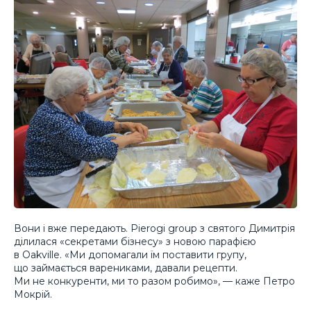
Вони і вже передають. Pierogi group з святого Димитрія
ділилася «секретами бізнесу» з новою парафією
в Oakville. «Ми допомагали їм поставити групу,
що займається варениками, давали рецепти.
Ми не конкуренти, ми то разом робимо», — каже Петро
Мокрій.