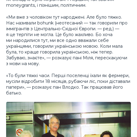
moneygrants, і пізнішим, політичним.
«Ми вже з чоловіком тут народжені. Але було тяжко.
Нас називали bohunk (неотесаний — так говорили про
іммігрантів з Центрально-Східної Європи. —
ред.
) —
я це терпіти не могла. Це було жахливо. Бо хоча
ми народилися тут, ми все одно вважали себе
українцями, говорили українською мовою. Коли мала
була, то краще говорила українською, ніж тепер.
Забуваю, знаєте», — розказує пані Міля, перескакуючи
з мови на мову.
«То були тяжкі часи. Перші поселенці їхали як фермери,
мусіли відробити 18 місяців, рубаючи ліс, поки діставали
папери», — розказує пан Влодко. Так працював його
батько.