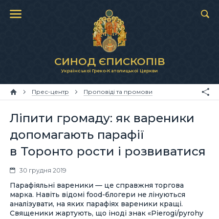
СИНОД ЄПИСКОПІВ
Української Греко-Католицької Церкви
Прес-центр
Проповіді та промови
Ліпити громаду: як вареники
допомагають парафії
в Торонто рости і розвиватися
30 грудня 2019
Парафіяльні вареники — це справжня торгова
марка. Навіть відомі food-блогери не лінуються
аналізувати, на яких парафіях вареники кращі.
Священики жартують, що іноді знак «Pierogi/pyrohy