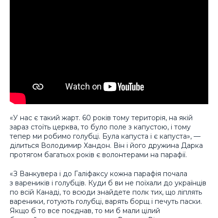
«У нас є такий жарт. 60 років тому територія, на якій
зараз стоїть церква, то було поле з капустою, і тому
тепер ми робимо голубці. Була капуста і є капуста», —
ділиться Володимир Хандон. Він і його дружина Дарка
протягом багатьох років є волонтерами на парафії.
«З Ванкувера і до Галіфаксу кожна парафія почала
з вареників і голубців. Куди б ви не поїхали до українців
по всій Канаді, то всюди знайдете полк тих, що ліплять
вареники, готують голубці, варять борщ і печуть паски.
Якщо б то все поєднав, то ми б мали цілий