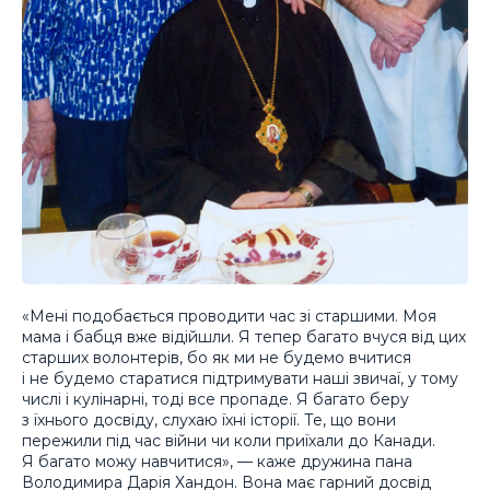
«Мені подобається проводити час зі старшими. Моя
мама і бабця вже відійшли. Я тепер багато вчуся від цих
старших волонтерів, бо як ми не будемо вчитися
і не будемо старатися підтримувати наші звичаї, у тому
числі і кулінарні, тоді все пропаде. Я багато беру
з їхнього досвіду, слухаю їхні історії. Те, що вони
пережили під час війни чи коли приїхали до Канади.
Я багато можу навчитися», — каже дружина пана
Володимира Дарія Хандон. Вона має гарний досвід