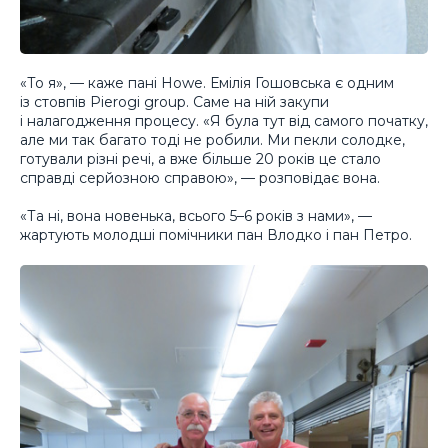
«То я», — каже пані Howe. Емілія Гошовська є одним
із стовпів Pierogi group. Саме на ній закупи
і налагодження процесу. «Я була тут від самого початку,
але ми так багато тоді не робили. Ми пекли солодке,
готували різні речі, а вже більше 20 років це стало
справді серйозною справою», — розповідає вона.
«Та ні, вона новенька, всього 5–6 років з нами», —
жартують молодші помічники пан Влодко і пан Петро.