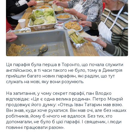
Ця парафія була перша в Торонто, що почала служити
англійською, в ті часи такого не було, тому в Димитрія
прийшли багато нових парафіян, які раділи, що тут
служать на мові, яку вони розуміють.
На запитання, у чому секрет парафії, пан Влодко
відповідає: «Це є одна велика родина». Петро Мокрій
продовжує його думку: «Отець Іван Татарин мав візію.
Він знав, куди хоче рухатися. Він мав очі, але без наших
робітників, йому б нічого не вдалося. Без тих, хто
допомагали, не було б цієї парафії. І священик, і люди
повинні працювати разом».