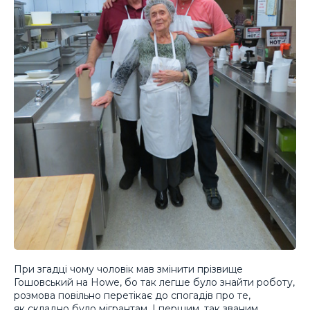
При згадці чому чоловік мав змінити прізвище
Гошовський на Howe, бо так легше було знайти роботу,
розмова повільно перетікає до спогадів про те,
як складно було мігрантам. І першим, так званим