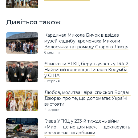
Дивіться також
Кардинал Микола Бичок відвідав
музей-садибу ієромонаха Миколи
Волосянка та громаду Старого Лисця
6 серпня
Єпископи УГКЦ беруть участь у 144-й
Найвищій конвенції Лицарів Колумба
у США
5 серпня
Любов, молитва і віра: єпископ Богдан
Дзюрах про те, що допомагає Україні
вистояти
4 серпня
Глава УГКЦ у 233-й тиждень війни:
«Мир — це не для нас», — декларують
московські загарбники