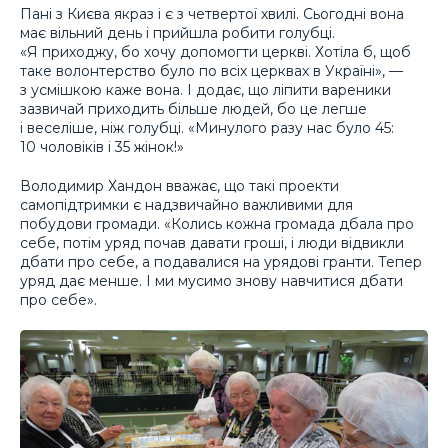
Пані з Києва якраз і є з четвертої хвилі. Сьогодні вона
має вільний день і прийшла робити голубці.
«Я приходжу, бо хочу допомогти церкві. Хотіла б, щоб
таке волонтерство було по всіх церквах в Україні», —
з усмішкою каже вона. І додає, що ліпити вареники
зазвичай приходить більше людей, бо це легше
і веселіше, ніж голубці. «Минулого разу нас було 45:
10 чоловіків і 35 жінок!»
Володимир Хандон вважає, що такі проекти
самопідтримки є надзвичайно важливими для
побудови громади. «Колись кожна громада дбала про
себе, потім уряд почав давати гроші, і люди відвикли
дбати про себе, а подавалися на урядові гранти. Тепер
уряд дає менше. І ми мусимо знову навчитися дбати
про себе».