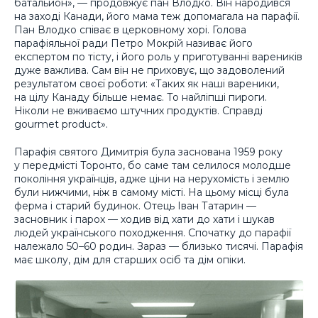
батальйон», — продовжує пан Влодко. Він народився
на заході Канади, його мама теж допомагала на парафії.
Пан Влодко співає в церковному хорі. Голова
парафіяльної ради Петро Мокрій називає його
експертом по тісту, і його роль у приготуванні вареників
дуже важлива. Сам він не приховує, що задоволений
результатом своєї роботи: «Таких як наші вареники,
на цілу Канаду більше немає. То найліпші пироги.
Ніколи не вживаємо штучних продуктів. Справді
gourmet product».
Парафія святого Димитрія була заснована 1959 року
у передмісті Торонто, бо саме там селилося молодше
покоління українців, адже ціни на нерухомість і землю
були нижчими, ніж в самому місті. На цьому місці була
ферма і старий будинок. Отець Іван Татарин —
засновник і парох — ходив від хати до хати і шукав
людей українського походження. Спочатку до парафії
належало 50–60 родин. Зараз — близько тисячі. Парафія
має школу, дім для старших осіб та дім опіки.