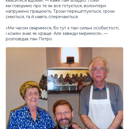
кваситися вдома», — каже пан Владко. Поки
ми говоримо про те як все готується, волонтери
напружено працюють. Трохи перешіптуються, трохи
сміються, та й навіть сперечаються.
«Ми часом сваримося, бо тут є такі сильні особистості,
і кожен знає як краще. Але завжди миримося», —
розповідає пан Петро.