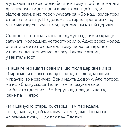
в управлінні і свою роль бачить в тому, щоб допомагати
організовувати день для волонтерів, щоб люди
відпочивали, а не перемучувалися. «Бо наші волонтери
є поважного віку. Це допомагає гарно провести час,
мати нагоду спілкуватися, і допомогти нашій церкві».
Старше покоління також роздумує над тим як краще
залучати молодших, четверту хвилю. Адже зараз молоді
родини багато працюють, і тому на волонтерство
у парафії лишається мало часу. Також є різниці
у ментальності.
«Наша генерація так звикла, що після церкви ми всі
збираємося в залі на каву і солодке, але для нових
мігрантів, то незвично. Вони йдуть додому. Але потрохи
ми всі зближуємося. Вони нам показують своє
і їм багато вдається. Всі беруть відповідальність», —
каже пан Петро.
«Ми шануємо старших, старші нам передали,
і сподіваюся, що й ми комусь передамо. То на нас
не закінчиться», — додає пан Влодко.