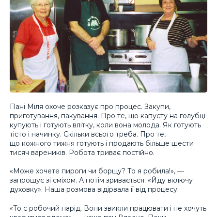
Пані Міля охоче розказує про процес. Закупи,
приготування, пакування. Про те, що капусту на голубці
купують і готують влітку, коли вона молода. Як готують
тісто і начинку. Скільки всього треба. Про те,
що кожного тижня готують і продають більше шести
тисяч вареників. Робота триває постійно.
«Може хочете пироги чи борщу? То я робила!», —
запрошує зі сміхом. А потім зривається: «Йду включу
духовку». Наша розмова відірвала її від процесу.
«То є робочий нарід. Вони звикли працювати і не хочуть