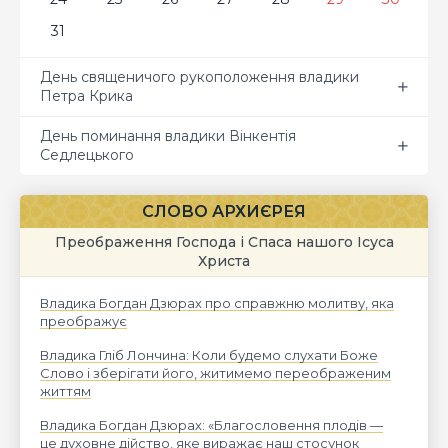
31
День священичого рукоположення владики
Петра Крика
День поминання владики Вінкентія
Седлецького
СЛОВО АРХИЄРЕЯ
Преображення Господа і Спаса нашого Ісуса
Христа
Владика Богдан Дзюрах про справжню молитву, яка
преображує
Владика Гліб Лончина: Коли будемо слухати Боже
Слово і зберігати його, житимемо переображеним
життям
Владика Богдан Дзюрах: «Благословення плодів —
це духовне дійство, яке виражає наш стосунок