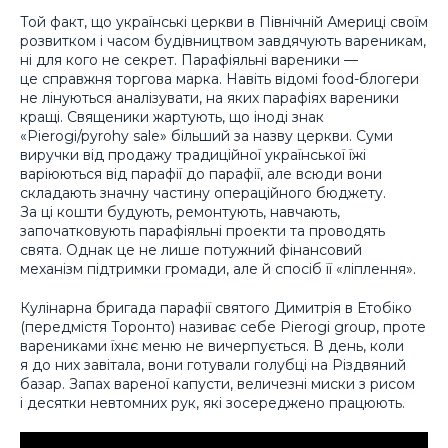
Той факт, що українські церкви в Північній Америці своїм
розвитком і часом будівництвом завдячують вареникам,
ні для кого не секрет. Парафіяльні вареники —
це справжня торгова марка. Навіть відомі food-блогери
не лінуються аналізувати, на яких парафіях вареники
кращі. Священики жартують, що іноді знак
«Pierogi/pyrohy sale» більший за назву церкви. Суми
виручки від продажу традиційної української їжі
варіюються від парафії до парафії, але всюди вони
складають значну частину операційного бюджету.
За ці кошти будують, ремонтують, навчають,
започатковують парафіяльні проекти та проводять
свята. Однак це не лише потужний фінансовий
механізм підтримки громади, але й спосіб її «ліплення».
Кулінарна бригада парафії святого Димитрія в Етобіко
(передмістя Торонто) називає себе Pierogi group, проте
варениками їхнє меню не вичерпується. В день, коли
я до них завітала, вони готували голубці на Різдвяний
базар. Запах вареної капусти, величезні миски з рисом
і десятки невтомних рук, які зосереджено працюють.