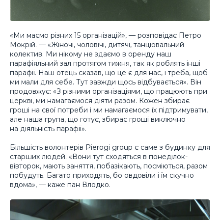
«Ми маємо різних 15 організацій», — розповідає Петро
Мокрій. — «Жіночі, чоловічі, дитячі, танцювальний
колектив. Ми нікому не здаємо в оренду наш
парафіяльний зал протягом тижня, так як роблять інші
парафії. Наш отець сказав, що це є для нас, і треба, щоб
ми мали для себе. Тут завжди щось відбувається». Він
продовжує: «З різними організаціями, що працюють при
церкві, ми намагаємося діяти разом. Кожен збирає
гроші на свої потреби і ми намагаємося їх підтримувати,
але наша група, що готує, збирає гроші виключно
на діяльність парафії».
Більшість волонтерів Pierogi group є саме з будинку для
старших людей. «Вони тут сходяться в понеділок-
вівторок, мають заняття, побазікають, посміються, разом
побудуть. Багато приходять, бо овдовіли і їм скучно
вдома», — каже пан Влодко.