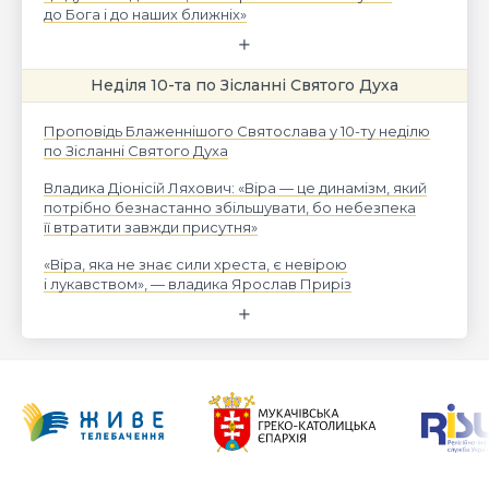
до Бога і до наших ближніх»
Неділя 10-та по Зісланні Святого Духа
Проповідь Блаженнішого Святослава у 10-ту неділю
по Зісланні Святого Духа
Владика Діонісій Ляхович: «Віра — це динамізм, який
потрібно безнастанно збільшувати, бо небезпека
її втратити завжди присутня»
«Віра, яка не знає сили хреста, є невірою
і лукавством», — владика Ярослав Приріз