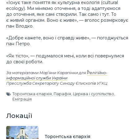
«Існує таке поняття як культурна екологія (cultural
ecology). Ми міняємо оточення, а тоді адаптуємося
до оточення, яке самі створили. Так само і тут. То
є живий організм. Воно є живе», — вголос розмірковує
пан Влодко.
«Добре кажете, воно і справді живе», — погоджується
пан Петро.
«Як тісто», — подумалося мені, коли всі повернулися
до своєї роботи.
За матеріалами Мар’яни Карапінки для
Релігійно-
інформаційної служби України
Пресслужба Секретаріату Синоду Єпископів УГКЦ
Торонтська єпархія
,
Парафія
,
Церква і суспільство
,
Еміграція
Локації
Торонтська єпархія