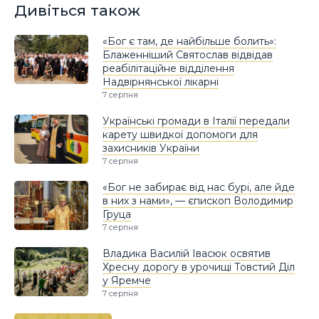
Дивіться також
«Бог є там, де найбільше болить»:
Блаженніший Святослав відвідав
реабілітаційне відділення
Надвірнянської лікарні
7 серпня
Українські громади в Італії передали
карету швидкої допомоги для
захисників України
7 серпня
«Бог не забирає від нас бурі, але йде
в них з нами», — єпископ Володимир
Груца
7 серпня
Владика Василій Івасюк освятив
Хресну дорогу в урочищі Товстий Діл
у Яремче
7 серпня