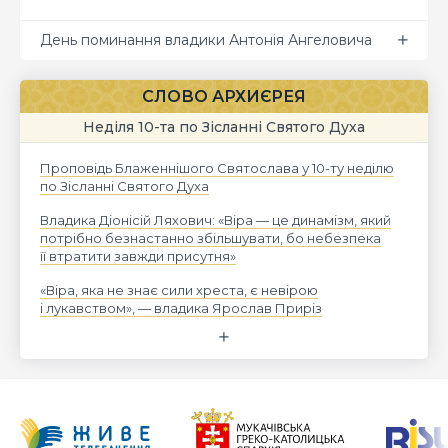
День поминання владики Антонія Ангеловича
СЛОВО АРХИЄРЕЯ
Неділя 10-та по Зісланні Святого Духа
Проповідь Блаженнішого Святослава у 10-ту неділю
по Зісланні Святого Духа
Владика Діонісій Ляхович: «Віра — це динамізм, який
потрібно безнастанно збільшувати, бо небезпека
її втратити завжди присутня»
«Віра, яка не знає сили хреста, є невірою
і лукавством», — владика Ярослав Приріз