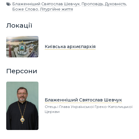
Блаженніший Святослав Шевчук
,
Проповідь
,
Духовність
,
Боже Слово
,
Літургійне життя
Локації
Київська архиєпархія
Персони
Блаженніший Святослав Шевчук
Отець і Глава Української Греко-Католицької
Церкви