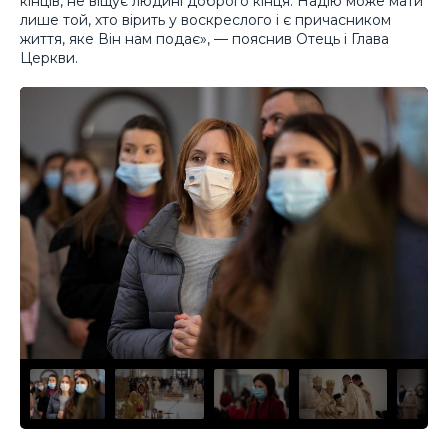
кінців, не віщує людині доброго кінця. Надію може мати
лише той, хто вірить у воскреслого і є причасником
життя, яке Він нам подає», — пояснив Отець і Глава
Церкви.