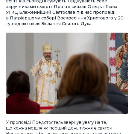
всі ті, які сьогодні сумують і відчувають себе
заручниками смерті. Про це сказав Отець і Глава
УГКЦ Блаженніший Святослав під час проповіді
в Патріаршому соборі Воскресіння Христового у 20-
ту неділю після Зіслання Святого Духа.
У проповіді Предстоятель звернув увагу на те,
що кожна неділя як перший день тижня є святом
Воскресіння, а богослужіння цього дня завжди мають