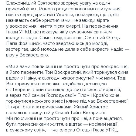
Блаженніший Святослав звернув увагу на один
прикрий факт. Різного роду соціологічні опитування,
навіть серед християн України, показують, що ті, які
називають себе християнами, не завжди вірять
у воскресіння і життя після смерті. На переконання
Глави УГКЦ, це показує, як у сучасному світі нам
крадуть надію. Саме тому, каже він, Святіший Отець
Папа Франциск, часто звертаючись до молоді,
застерігає, щоб молодь не дала в себе вкрасти надію —
віру у Воскреслого.
«Ми з вами покликанні не просто чути про воскресіння,
а його пережити. Той Воскреслий, який торкнувся сина
вдови з Наїну, є сьогодні живоприсутній між нами. Тоді
Він торкнувся своєю життєдайною десницею
як Творець, Який покликає до життя своє створіння,
а зараз той самий Господь своїм Тілом і Кров’ю хоче
торкнутися кожного з нас і кличе під час Божественної
Літургії стати їх причасниками. Живий Христос
є реально присутній у Святій Тайні Євхаристії.
Ми покликані не просто чути про неї, а причащатися,
бути причасниками життя, а відтак — носіями надії
в сучасному світі», — наголосив Отець і Глава УГКЦ.