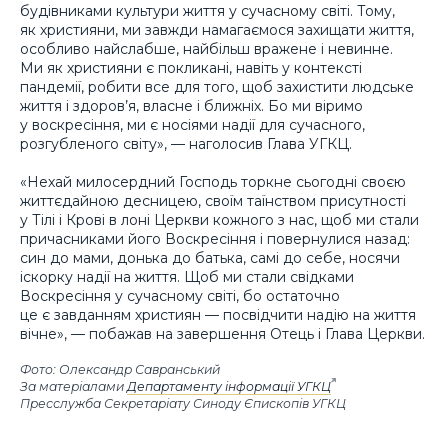
будівниками культури життя у сучасному світі. Тому,
як християни, ми завжди намагаємося захищати життя,
особливо найслабше, найбільш вражене і невинне.
Ми як християни є покликані, навіть у контексті
пандемії, робити все для того, щоб захистити людське
життя і здоров’я, власне і ближніх. Бо ми віримо
у воскресіння, ми є носіями надії для сучасного,
розгубленого світу», — наголосив Глава УГКЦ.
«Нехай милосердний Господь торкне сьогодні своєю
життєдайною десницею, своїм таїнством присутності
у Тілі і Крові в лоні Церкви кожного з нас, щоб ми стали
причасниками його Воскресіння і повернулися назад:
син до мами, донька до батька, самі до себе, носячи
іскорку надії на життя. Щоб ми стали свідками
Воскресіння у сучасному світі, бо остаточно
це є завданням християн — посвідчити надію на життя
вічне», — побажав на завершення Отець і Глава Церкви.
Фото: Олександр Савранський
За матеріалами
Департаменту інформації УГКЦ
Пресслужба Секретаріату Синоду Єпископів УГКЦ