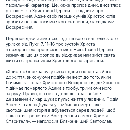
пасхальний характер. Це, каже проповідник, висвітлює
ранню місію Христової Церкви — свідчити про
Воскресіння. Адже своїх перших учнів Христос хотів
зробити не так носіями якогось вчення, як свідками
Воскресіння.
Переповідаючи зміст сьогоднішнього євангельського
уривка від Луки 7, 11–16 про зустріч Христа
з похоронною процесією в місті Наїн, Глава Церкви
зазначив, що ця розповідь відкриває нам зміст свята
життя і є провісником Христового воскресіння.
«Христос бере за руку сина вдови і повертає його
до життя, виконуючи подібний жест до того, який
бачимо на іконах Христового Воскресіння, де Христос
підіймає померлого Адама з гробу, тримаючи його
за руку. Цікаво, що не за долоню, а за зап’ястя,
де зазвичай лікар шукає пульс життя у людини. Подія
Зшестя в ад відбулася у глибинах смерті, але
сьогоднішня історія відбувається серед людей, щоб
показати, провістити Воскресіння самого Христа
Спасителя», — наголосив Блаженніший Святослав.