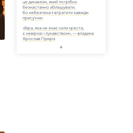
це динамізм, який потрібно
безнастанно збільшувати,
бо небезпека її втратити завжди
присутня»
«Віра, яка не знає сили хреста,
є невірою і лукавством», — владика
Ярослав Приріз