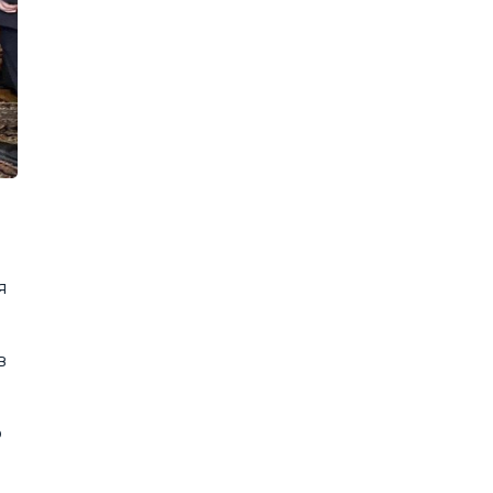
я
в
ю