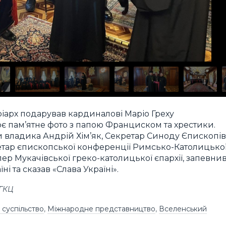
іарх подарував кардиналові Маріо Греху
оє пам’ятне фото з папою Франциском та хрестики.
и владика Андрій Хім’як, Секретар Синоду Єпископів
етар єпископської конференції Римсько-Католицько
цлер Мукачівської греко-католицької єпархії, запевни
і та сказав «Слава Україні».
УГКЦ
 суспільство
,
Міжнародне представництво
,
Вселенський