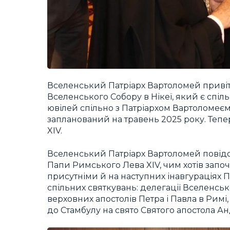
Вселенський Патріарх Вартоломей привіта
Вселенського Собору в Нікеї, який є спіл
ювілей спільно з Патріархом Вартоломеєм
запланований на травень 2025 року. Теп
XIV.
Вселенський Патріарх Вартоломей повідоми
Папи Римського Лева XIV, чим хотів запо
присутніми й на наступних інавгураціях П
спільних святкувань: делегації Вселенсько
верховних апостолів Петра і Павла в Римі
до Стамбулу на свято Святого апостола А