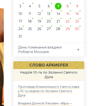
3
4
5
6
7
8
9
10
11
12
13
14
15
16
17
18
19
20
21
22
23
24
25
26
27
28
29
30
31
День поминання владики
Роберта Москаля
СЛОВО АРХИЄРЕЯ
Неділя 10-та по Зісланні Святого
Духа
Проповідь Блаженнішого Святослава
у 10-ту неділю по Зісланні Святого
Духа
Владика Діонісій Ляхович: «Віра —