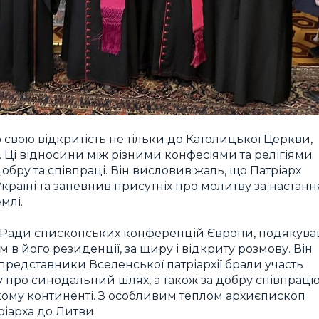
 свою відкритість не тільки до Католицької Церкви,
н. Ці відносини між різними конфесіями та релігіями
ру та співпраці. Він висловив жаль, що Патріарх
країні та запевнив присутніх про молитву за настанн
млі.
т Ради єпископських конференцій Європи, подякува
в його резиденції, за щиру і відкриту розмову. Він
 представники Вселенської патріархії брали участь
у про синодальний шлях, а також за добру співпрац
кому континенті. З особливим теплом архиєпископ
ріарха до Литви.