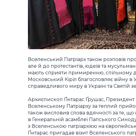
Вселенський Патріарх також розповів про
але й до протестантів, юдеїв та мусульма
мають сприяти примиренню, спільному доб
Московський Кіріл благословляє війну в У
справедливого миру в Україні та Святій зе
Архиєпископ Ґінтарас Ґрушас, Президен
Вселенському Патріарху за теплий прийом 
також висловив слова вдячності за те, що
в Генеральній асамблеї Папського Синод
з Вселенською патріархією на європейсь
Ґінтарас пригадав візит Вселенського пат