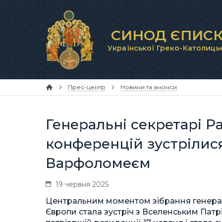
СИНОД ЄПИСК
Української Греко-Католиць
Прес-центр
Новини та анонси
Генеральні секретарі 
конференцій зустрілис
Варфоломеєм
19 червня 2025
Центральним моментом зібрання генерал
Європи стала зустріч з Вселенським Патр