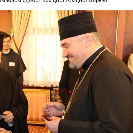
символом єдності Західної і Східної Церкви.