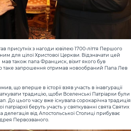
в присутніх з нагоди ювілею 1700-ліття Першого
ьним для цілої Христової Церкви. Відзначати цей
 мав також папа Франциск, візит якого був
ер таке запрошення отримав новообраний Папа Лев
в, що вперше в історії взяв участь в інавгурації
чаткувати традицію, щоби Вселенські Патріархи були
ап. До цього часу вже існувала сорокарічна традиція
ї патріархії беруть участь у святкуванні свята Святих
, а делегація від Апостольської Столиці прибуває
ндрея Первозваного.