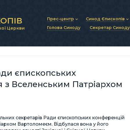
ОПІВ
Прес-центр
Синод Єпископів
Голова Синоду
Секретар Синоду
кої Церкви
Новини та анонси
Статут Синоду Єписко
Інтерв’ю та коментарі
Регламент Синоду Єп
Проповіді та промови
Положення про Голов
Молитовне прикликанн
Синодальні органи
Секретаріат Синоду
Контактна інформація
Ради єпископських
я з Вселенським Патріархом
ьних секретарів Ради єпископських конференцій
іархом Вартоломеєм. Відбулася вона у його