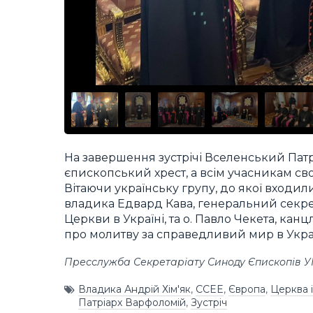
На завершення зустрічі Вселенський Патр
єпископський хрест, а всім учасникам св
Вітаючи українську групу, до якої входил
владика Едвард Кава, генеральний секр
Церкви в Україні, та о. Павло Чекета, кан
про молитву за справедливий мир в Україн
Пресслужба Секретаріату Синоду Єпископів 
Владика Андрій Хім'як
,
CCEE
,
Європа
,
Церква і
Патріарх Варфоломій
,
Зустріч