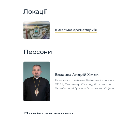
Локації
Київська архиєпархія
Персони
Владика Андрій Хім’як
Єпископ-помічник Київської архиєпа
УГКЦ, Секретар Синоду Єпископів
Української Греко-Католицької Цер