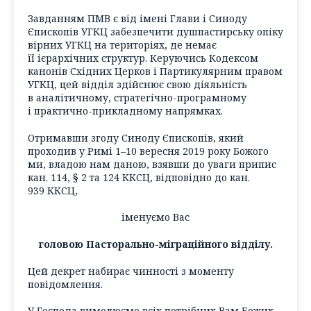
Завданням ПМВ є від імені Глави і Синоду
Єпископів УГКЦ забезпечити душпастирську опіку
вірних УГКЦ на територіях, де немає
її ієрархічних структур. Керуючись Кодексом
канонів Східних Церков і Партикулярним правом
УГКЦ, цей відділ здійснює свою діяльність
в аналітичному, стратегічно-програмному
і практично-прикладному напрямках.
Отримавши згоду Синоду Єпископів, який
проходив у Римі 1–10 вересня 2019 року Божого
ми, владою нам даною, взявши до уваги припис
кан. 114, § 2 та 124 ККСЦ, відповідно до кан.
939 ККСЦ,
іменуємо Вас
головою Пасторально-міграційного відділу.
Цей декрет набирає чинності з моменту
повідомлення.
У Господа вимолюємо всіх потрібних Вам Божих