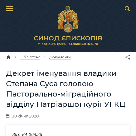
СИНОД ЄПИСКОПІВ
Української Греко-Католицької Церкви
Бібліотека
Документи
Декрет іменування владики
Степана Суса головою
Пасторально-міграційного
відділу Патріаршої курії УГКЦ
30 січня 2020
Вих. ВА 20/026