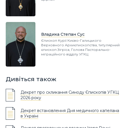
Владика Степан Сус
Єпископ Курії Києво-Галицького
Верховного Архиєпископства, титулярний
єпископ Зігріса, Голова Пасторально-
міграційного відділу УГКЦ
Дивіться також
Декрет про скликання Синоду Єпископів УГКЦ
2026 року
Декрет встановлення Дня медичного капелана
в Україні
Декрет проголошення владики Ігоря Ранці