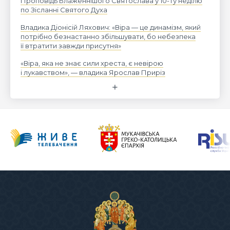
Проповідь Блаженнішого Святослава у 10-ту неділю
по Зісланні Святого Духа
Владика Діонісій Ляхович: «Віра — це динамізм, який
потрібно безнастанно збільшувати, бо небезпека
її втратити завжди присутня»
«Віра, яка не знає сили хреста, є невірою
і лукавством», — владика Ярослав Приріз