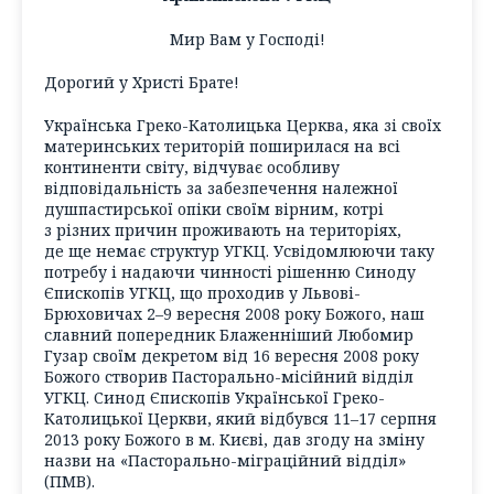
Мир Вам у Господі!
Дорогий у Христі Брате!
Українська Греко-Католицька Церква, яка зі своїх
материнських територій поширилася на всі
континенти світу, відчуває особливу
відповідальність за забезпечення належної
душпастирської опіки своїм вірним, котрі
з різних причин проживають на територіях,
де ще немає структур УГКЦ. Усвідомлюючи таку
потребу і надаючи чинності рішенню Синоду
Єпископів УГКЦ, що проходив у Львові-
Брюховичах 2–9 вересня 2008 року Божого, наш
славний попередник Блаженніший Любомир
Гузар своїм декретом від 16 вересня 2008 року
Божого створив Пасторально-місійний відділ
УГКЦ. Синод Єпископів Української Греко-
Католицької Церкви, який відбувся 11–17 серпня
2013 року Божого в м. Києві, дав згоду на зміну
назви на «Пасторально-міграційний відділ»
(ПМВ).