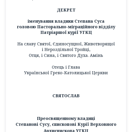
ДЕКРЕТ
іменування владики Степана Суса
головою Пасторально-міграційного відділу
Патріаршої курії УГКЦ
На славу Святої, Єдиносущної, Животворящої
і Нероздільної Тройці,
Отця, і Сина, і Святого Духа. Амінь
Отець і Глава
Української Греко-Католицької Церкви
СВЯТОСЛАВ
Преосвященному владиці
Степанові Сусу,
єпископові Курії Верховного
Архиєпископа УГКЦ