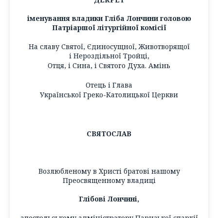
іменування владики Гліба Лончини головою
Патріаршої літургійної комісії
На славу Святої, Єдиносущної, Животворящої
і Нероздільної Тройці,
Отця, і Сина, і Святого Духа. Амінь
Отець і Глава
Української Греко-Католицької Церкви
СВЯТОСЛАВ
Возлюбленому в Христі братові нашому
Преосвященному владиці
Глібові Лончині,
апостольському адміністратору Паризької єпархії