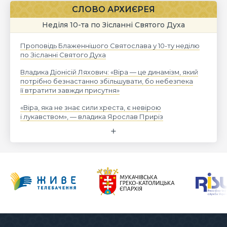
СЛОВО АРХИЄРЕЯ
Неділя 10-та по Зісланні Святого Духа
Проповідь Блаженнішого Святослава у 10-ту неділю
по Зісланні Святого Духа
Владика Діонісій Ляхович: «Віра — це динамізм, який
потрібно безнастанно збільшувати, бо небезпека
її втратити завжди присутня»
«Віра, яка не знає сили хреста, є невірою
і лукавством», — владика Ярослав Приріз