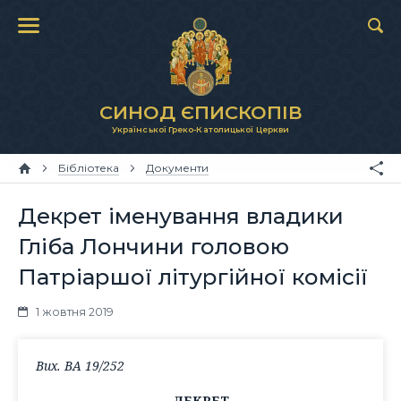
СИНОД ЄПИСКОПІВ
Української Греко-Католицької Церкви
Бібліотека
Документи
Декрет іменування владики
Гліба Лончини головою
Патріаршої літургійної комісії
1 жовтня 2019
Вих. ВА 19/252
ДЕКРЕТ