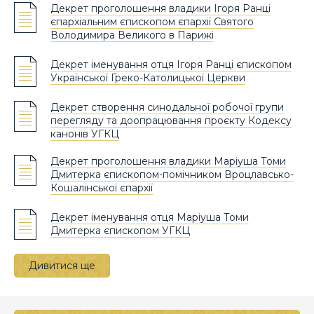
Декрет проголошення владики Ігоря Ранці
єпархіальним єпископом єпархії Святого
Володимира Великого в Парижі
Декрет іменування отця Ігоря Ранці єпископом
Української Греко-Католицької Церкви
Декрет створення синодальної робочої групи
перегляду та доопрацювання проєкту Кодексу
канонів УГКЦ
Декрет проголошення владики Маріуша Томи
Дмитерка єпископом-помічником Вроцлавсько-
Кошалінської єпархії
Декрет іменування отця Маріуша Томи
Дмитерка єпископом УГКЦ
Дивитися ще