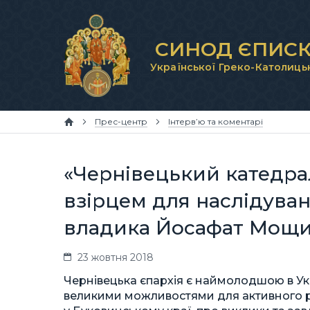
СИНОД ЄПИСК
Української Греко-Католиць
Прес-центр
Інтерв’ю та коментарі
«Чернівецький катедра
взірцем для наслідува
владика Йосафат Мощ
23 жовтня 2018
Чернівецька єпархія є наймолодшою в Укр
великими можливостями для активного рос