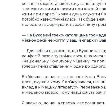
кожного місяця, а також хочу започаткув
з катехитичними класами при кожній наші
жити при парафії, кожен день служити Свя
потрібно катехитичні класи. Так буде зна
молоддю та формувати парафіяльну гром
— На Буковині греко-католицька громада є
міжконфесійне життя у вашій єпархії? За
— Для себе я відкрив те, що Буковина є
конфесій разом зустрічаємося, вітаємося 
«національну і культурну мішанку» та по
толерантним ставленням одне до одного.
Ба більше, це навіть захоплює німців. Вон
досліджувати чому. Як з’ясувалося, там в
вклад в німецьку літературу (переважно 
німецькою мовою. Тому німці хочуть бачити 
Я вважаю, що наша єпархія має розвиват