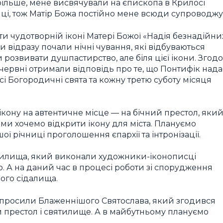
 більше, мене висвячували на єпископа в Крилосі
иці, тож Матір Божа постійно мене всюди супроводжу
ти чудотворній іконі Матері Божої «Надія безнадійни
и відразу почали нічні чування, які відбуваються
и розвивати душпастирство, але біля цієї ікони. Згодо
 червні отримали відповідь про те, що Понтифік нада
всі Богородичні свята та кожну третю суботу місяця
кону на автентичне місце — на бічний престол, яки
ми хочемо відкрити ікону для міста. Плануємо
ої річниці проголошення єпархії та інтронізації.
ятилища, який виконали художники-іконописці
ю. А на даний час в процесі роботи зі спорудження
ного сідалища.
запросили Блаженнішого Святослава, який згодився
ий престол і святилище. А в майбутньому плануємо