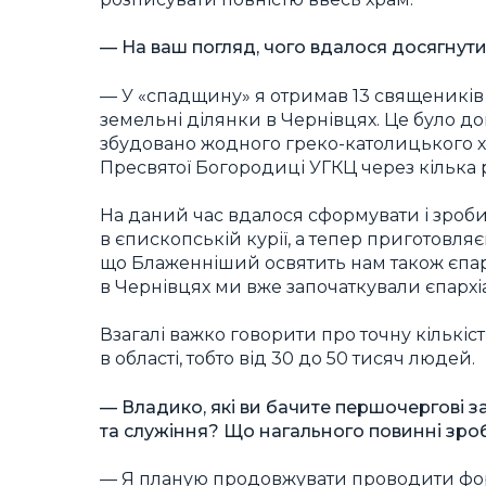
— На ваш погляд, чого вдалося досягнути 
— У «спадщину» я отримав 13 священиків 
земельні ділянки в Чернівцях. Це було дов
збудовано жодного греко-католицького х
Пресвятої Богородиці УГКЦ через кілька р
На даний час вдалося сформувати і зроби
в єпископській курії, а тепер приготовляє
що Блаженніший освятить нам також єпархі
в Чернівцях ми вже започаткували єпархі
Взагалі важко говорити про точну кількість
в області, тобто від 30 до 50 тисяч людей.
— Владико, які ви бачите першочергові за
та служіння? Що нагального повинні зро
— Я планую продовжувати проводити форм