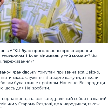
скопів УГКЦ було проголошено про створення
им єпископом. Що ви відчували у той момент? Чи
я, переживання)?
вано-Франківську, тому там призвичаївся. Звісно,
мінити місце служіння. Відверто кажучи, я ніколи
 бо там бував лише проїздом. Напевно, Богородиця
аю щось для Неї зробити.
отворна ікона, а також катедральний собор названий
скільки у Старому Роздолі, де я народився, також