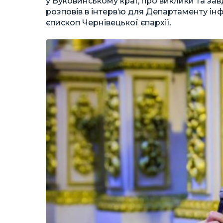
у Буковинському краї, про виклики та зав
розповів в інтерв’ю для Департаменту і
єпископ Чернівецької єпархії.