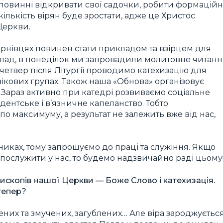
 Ми повинні відкривати свої садочки, робити формаційн
кількість вірян буде зростати, адже це Христос
Церкви.
ернівцях повинен стати прикладом та взірцем для
лад, в понеділок ми запровадили молитовне читанн
 і четвер після Літургії проводимо катехизацію для
 вікових групах. Також наша «Обнова» організовує
. Зараз активно при катедрі розвиваємо соціальне
дентське і в’язничне капеланство. Тобто
о максимуму, а результат не залежить вже від нас,
никах, тому запрошуємо до праці та служіння. Якщо
в послужити у нас, то будемо надзвичайно раді цьому
ископів нашої Церкви — Боже Слово і катехизація.
тепер?
них та змучених, загублених… Але віра зароджуєтьс