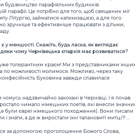
ати будівництво парафіяльних будинків
й парафії. Це потрібно для того, щоб священик міг
ту Літургію, займатися катехизацією, а для того
чно зручніше та ефективніше працювати з дітьми,
аду.
 у меншості. Скажіть, будь ласка, як виглядає
вдяки чому Чернівецька єпархія має розвиватися?
 дуже толерантним краєм! Ми з представниками інши
та по можливості молимося. Можливо, через таку
ліконфесійність Буковина завжди славилася
и чомусь надзвичайно закохані в Чернівці. І я почав
иростало чимало німецьких поетів, які внесли значн
це були євреї німецького походження). Вони писали
і знати, а де ж виростали їхні талановиті митці?! …
ися за допомогою проголошення Божого Слова,