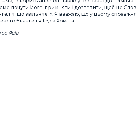
рема, говорить апостол Павло у посланні до римлян.
ідомо почути Його, прийняти і дозволити, щоб це Сло
елія, що звільняє їх. Я вважаю, що у цьому справжн
ного Євангелія Ісуса Христа.
гор Яців
я