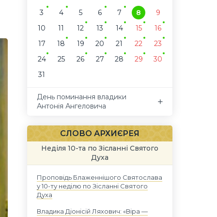
3
4
5
6
7
8
9
10
11
12
13
14
15
16
17
18
19
20
21
22
23
24
25
26
27
28
29
30
31
День поминання владики
Антонія Ангеловича
СЛОВО АРХИЄРЕЯ
Неділя 10-та по Зісланні Святого
Духа
Проповідь Блаженнішого Святослава
у 10-ту неділю по Зісланні Святого
Духа
Владика Діонісій Ляхович: «Віра —