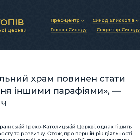
ОПІВ
Прес-центр
Синод Єпископів
Голова Синоду
Секретар Синоду
кої Церкви
Новини та анонси
Статут Синоду Єписко
Інтерв’ю та коментарі
Регламент Синоду Єп
Проповіді та промови
Положення про Голов
Молитовне прикликанн
Синодальні органи
Секретаріат Синоду
Контактна інформація
льний храм повинен стати
ння іншими парафіями», —
ич
аїнській Греко-Католицькій Церкві, однак тішить
ту та розвитку. Отож, про першій рік діяльності