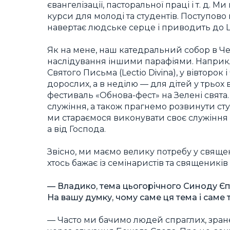
євангелізації, пасторальної праці і т. д.
курси для молоді та студентів. Поступово 
навертає людське серце і приводить до 
Як на мене, наш катедральний собор в Ч
наслідування іншими парафіями. Наприк
Святого Письма (Lectio Divina), у вівторок
дорослих, а в неділю — для дітей у трьох
фестиваль «Обнова-фест» на Зелені свята
служіння, а також прагнемо розвинути сту
ми стараємося виконувати своє служіння п
а від Господа.
Звісно, ми маємо велику потребу у свяще
хтось бажає із семінаристів та священикі
— Владико, тема цьогорічного Синоду Єп
На вашу думку, чому саме ця тема і саме 
— Часто ми бачимо людей спраглих, зране