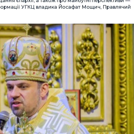
дання єпархії, а також про майбутні перспективи —
нформації УГКЦ владика Йосафат Мощич, Правлячий