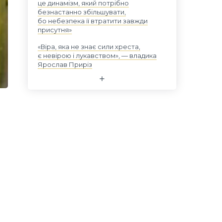
це динамізм, який потрібно
безнастанно збільшувати,
бо небезпека її втратити завжди
присутня»
«Віра, яка не знає сили хреста,
є невірою і лукавством», — владика
Ярослав Приріз