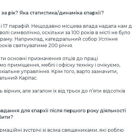
за рік? Яка статистика/динаміка єпархії?
і 17 парафій. Нещодавно місцева влада надала нам д
олі символічно, оскільки за 100 років в місті не було
раму. Наприклад, катедральний собор Успіння
оків святкуватиме 200 річчя.
ти основні призначення отців до праці
мо приміщення, меблі і офісну техніку і очікуємо,
альне управління. Крім того, варто зазначити,
альний Карітас.
 вірних, але загалом їх від трьох до п’яти відсотків
вдання для єпархії після першого року діяльності
бити?
аційні зустрічі зі всіма священиками, які роблю