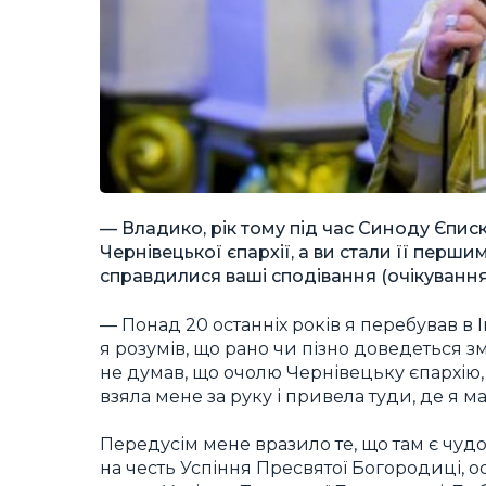
— Владико, рік тому під час Синоду Єпи
Чернівецької єпархії, а ви стали її перш
справдилися ваші сподівання (очікуванн
— Понад 20 останніх років я перебував в І
я розумів, що рано чи пізно доведеться з
не думав, що очолю Чернівецьку єпархію,
взяла мене за руку і привела туди, де я м
Передусім мене вразило те, що там є чуд
на честь Успіння Пресвятої Богородиці, о