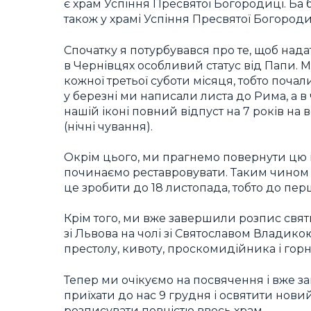
є храм Успіння Пресвятої Богородиці. Ба
також у храмі Успіння Пресвятої Богород
Спочатку я потурбувався про те, щоб нада
в Чернівцях особливий статус від Папи. М
кожної третьої суботи місяця, тобто почал
у березні ми написали листа до Рима, а в
нашій іконі повний відпуст на 7 років на 
(нічні чування).
Окрім цього, ми прагнемо повернути цю і
починаємо реставровувати. Таким чином 
це зробити до 18 листопада, тобто до перш
Крім того, ми вже завершили розпис св
зі Львова на чолі зі Святославом Владико
престолу, кивоту, проскомидійника і гор
Тепер ми очікуємо на посвячення і вже 
приїхати до нас 9 грудня і освятити нов
розписувати повністю ввесь храм.