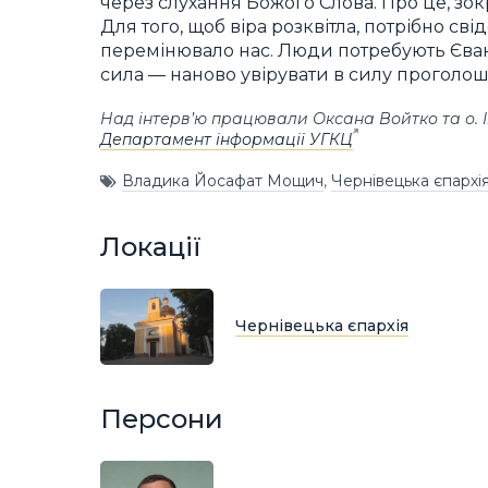
через слухання Божого Слова. Про це, зок
Для того, щоб віра розквітла, потрібно св
перемінювало нас. Люди потребують Єванг
сила — наново увірувати в силу проголоше
Над інтерв’ю працювали Оксана Войтко та о. І
Департамент інформації УГКЦ
Владика Йосафат Мощич
,
Чернівецька єпархі
Локації
Чернівецька єпархія
Персони