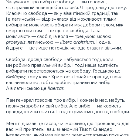
Залужного про вибір і свободу — він говорив,
як справжній знавець богослов’я. Я продовжу цю тему.
Класично свобода — як у візантійській традиції, так
і в латинській — відрізнялася від можливості тільки
вибирати: можливість обирати між добром і злом, між
смертю і життям — це ще не свобода. Така
можливість — свобідна воля — грецькою мовою
proerysis
, латинською —
libero arbitrium
. І одне,
й друге — це лише потенція, нагода ставати вільним.
Свобода, досвід свободи набувається тоді, коли
ми робимо правильний вибір. І тоді наша здатність
вибирати перетворюється на свободу. Грецькою це —
ελεύθερος
, тому каже Христос: «І знайте правду, і вона
вас визволить», тобто зробіть правильний вибір.
А в латинською це
libertas
.
Пан генерал говорив про вибір. І кожен із нас, мабуть,
повинен зробити свій вибір. Але вибір — на користь
правди, істини і життя. І тоді отримаємо досвід свободи.
Мені підказав це гасло, чи, можливо, цю провокацію для
вас, мій приятель і ваш знайомий Тімоті Снайдер,
інтелектуал, який мав відвагу демонстративно покинути