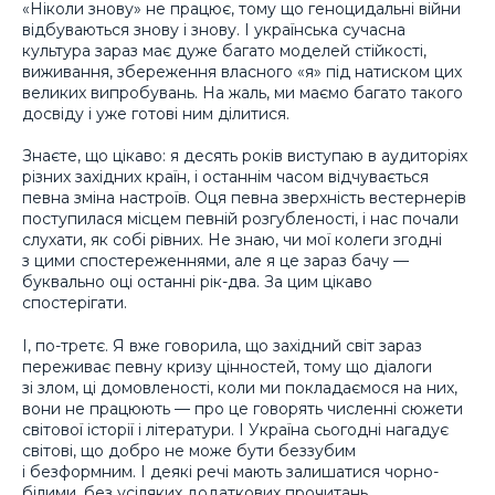
«Ніколи знову» не працює, тому що геноцидальні війни
відбуваються знову і знову. І українська сучасна
культура зараз має дуже багато моделей стійкості,
виживання, збереження власного «я» під натиском цих
великих випробувань. На жаль, ми маємо багато такого
досвіду і уже готові ним ділитися.
Знаєте, що цікаво: я десять років виступаю в аудиторіях
різних західних країн, і останнім часом відчувається
певна зміна настроїв. Оця певна зверхність вестернерів
поступилася місцем певній розгубленості, і нас почали
слухати, як собі рівних. Не знаю, чи мої колеги згодні
з цими спостереженнями, але я це зараз бачу —
буквально оці останні рік-два. За цим цікаво
спостерігати.
І, по-третє. Я вже говорила, що західний світ зараз
переживає певну кризу цінностей, тому що діалоги
зі злом, ці домовленості, коли ми покладаємося на них,
вони не працюють — про це говорять численні сюжети
світової історії і літератури. І Україна сьогодні нагадує
світові, що добро не може бути беззубим
і безформним. І деякі речі мають залишатися чорно-
білими, без усіляких додаткових прочитань.