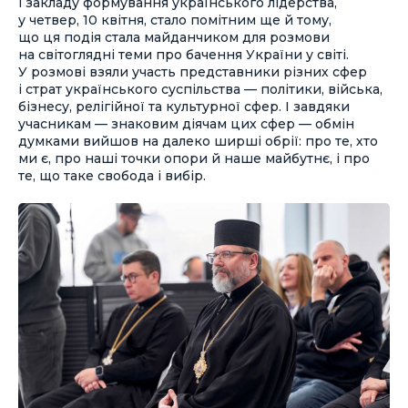
і закладу формування українського лідерства,
у четвер, 10 квітня, стало помітним ще й тому,
що ця подія стала майданчиком для розмови
на світоглядні теми про бачення України у світі.
У розмові взяли участь представники різних сфер
і страт українського суспільства — політики, війська,
бізнесу, релігійної та культурної сфер. І завдяки
учасникам — знаковим діячам цих сфер — обмін
думками вийшов на далеко ширші обрії: про те, хто
ми є, про наші точки опори й наше майбутнє, і про
те, що таке свобода і вибір.