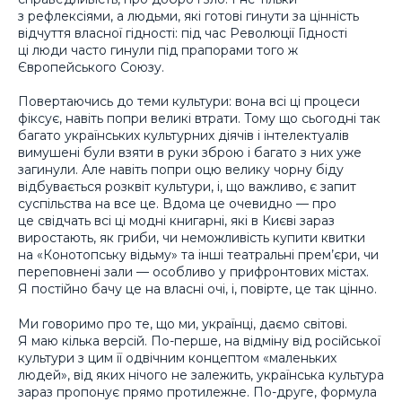
з рефлексіями, а людьми, які готові гинути за цінність
відчуття власної гідності: під час Революції Гідності
ці люди часто гинули під прапорами того ж
Європейського Союзу.
Повертаючись до теми культури: вона всі ці процеси
фіксує, навіть попри великі втрати. Тому що сьогодні так
багато українських культурних діячів і інтелектуалів
вимушені були взяти в руки зброю і багато з них уже
загинули. Але навіть попри оцю велику чорну біду
відбувається розквіт культури, і, що важливо, є запит
суспільства на все це. Вдома це очевидно — про
це свідчать всі ці модні книгарні, які в Києві зараз
виростають, як гриби, чи неможливість купити квитки
на «Конотопську відьму» та інші театральні прем’єри, чи
переповнені зали — особливо у прифронтових містах.
Я постійно бачу це на власні очі, і, повірте, це так цінно.
Ми говоримо про те, що ми, українці, даємо світові.
Я маю кілька версій. По-перше, на відміну від російської
культури з цим її одвічним концептом «маленьких
людей», від яких нічого не залежить, українська культура
зараз пропонує прямо протилежне. По-друге, формула