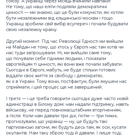
союзу. А українці через місяць вчинили навпаки!
Не тому, що наші еліти поділяли демократичні
цінності — ми знаємо, що це були комуністи, які хотіли
бути незалежними від єльцинської москви і тощо.
Українці зробили свій вибір всупереч і почали будувати
свою незалежну країну.
Другий момент. Під час Революції Гідності ми вийшли
на Майдан не тому, що хтось у Європі нас там хотів чи
нас туди запрошували. Ні, ми вийшли саме тому,
що почували себе гідними людьми, і показали
європейцям ті цінності, які вони вже почали забувати.
Сьогодні в Європі, мабуть, не буде стільки готових
віддати своє життя за свободу і демократію,
як є в Україні. Тому вони, постфактум, були змушені нас
сприймати, і цей процес ще не завершений.
І третє — і це треба говорити сьогодні дуже часто новій
адміністрації в Білому домі: нам надали підтримку, навіть
військову, не перед повномасштабним вторгненням,
а після. Коли нам давали три дні, потім — три тижні,
прогнозували, що українці — ну, це будуть такі
партизанські загони, які будуть десь там, як оси, кусати
окупантів. Нам таку зброю тоді й давали. І лише тоді,