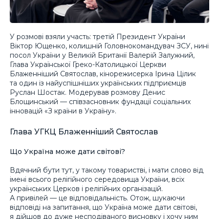
У розмові взяли участь: третій Президент України
Віктор Ющенко, колишній Головнокомандувач ЗСУ, нині
посол України у Великій Британії Валерій Залужний,
Глава Української Греко-Католицької Церкви
Блаженніший Святослав, кінорежисерка Ірина Цілик
та один із найуспішніших українських підприємців
Руслан Шостак. Модерував розмову Денис
Блощинський — співзасновник фундації соціальних
інновацій «З країни в Україну».
Глава УГКЦ Блаженніший Святослав
Що Україна може дати світові?
Вдячний бути тут, у такому товаристві, і мати слово від
імені всього релігійного середовища України, всіх
українських Церков і релігійних організацій.
А привілей — це відповідальність. Отож, шукаючи
відповіді на запитання, що Україна може дати світові,
я дійшов до дуже несподіваного висновку і хочу ним