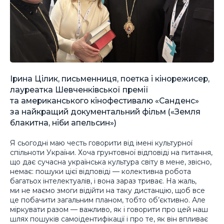
Ірина Цілик, письменниця, поетка і кінорежисер,
лауреатка Шевченківської премії
та американського кінофестивалю «Санденс»
за найкращий документальний фільм («Земля
блакитна, ніби апельсин»)
Я сьогодні маю честь говорити від імені культурної
спільноти України. Хоча грунтовної відповіді на питання,
що дає сучасна українська культура світу в мене, звісно,
немає: пошуки цієї відповіді — колективна робота
багатьох інтелектуалів, і вона зараз триває. На жаль,
ми не маємо змоги відійти на таку дистанцію, щоб все
це побачити загальним планом, тобто об’єктивно. Але
міркувати разом — важливо, як і говорити про цей наш
шлях пошуків самоідентифікації і про те, як він впливає