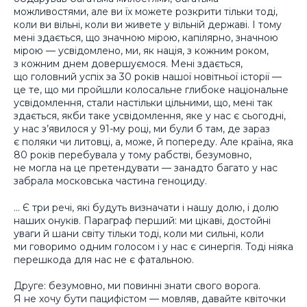
можливостями, але ви їх можете розкрити тільки тоді,
коли ви вільні, коли ви живете у вільній державі. І тому
мені здається, що значною мірою, капілярно, значною
мірою — усвідомлено, ми, як нація, з кожним роком,
з кожним днем довершуємося. Мені здається,
що головний успіх за 30 років нашої новітньої історії —
це те, що ми пройшли колосальне глибоке національне
усвідомлення, стали настільки цільними, що, мені так
здається, якби таке усвідомлення, яке у нас є сьогодні,
у нас з’явилося у 91-му році, ми були б там, де зараз
є поляки чи литовці, а, може, й попереду. Але країна, яка
80 років перебувала у тому рабстві, безумовно,
не могла на це претендувати — занадто багато у нас
забрала московська частина геноциду.
… Є три речі, які будуть визначати і нашу долю, і долю
наших онуків. Параграф перший: ми цікаві, достойні
уваги й шани світу тільки тоді, коли ми сильні, коли
ми говоримо одним голосом і у нас є синергія. Тоді ніяка
перешкода для нас не є фатальною.
Друге: безумовно, ми повинні знати свого ворога.
Я не хочу бути пацифістом — мовляв, давайте квіточки