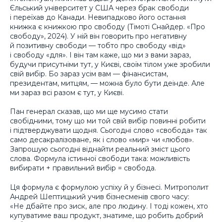
Єльський університет у США через брак свободи
і переїхав до Канади. Невипадково його остання
книжка є книжкою про свободу (Тімоті Снайдер. «Про
свободу», 2024). У ній він говорить про негативну
й позитивну свободи — тобто про свободу «від»
і свободу «для». І він там каже, що ми з вами зараз,
будучи присутніми тут, у Києві, своїм тілом уже зробили
свій вибір. Бо зараз усім вам — фінансистам,
президентам, митцям, — можна було бути деінде. Але
ми зараз всі разом є тут, у Києві.
Пан генерал сказав, що ми ще мусимо стати
свобідними, тому що ми той свій вибір повинні робити
і підтверджувати щодня. Сьогодні слово «свобода» так
само десакралізоване, як і слово «мир» чи «любов».
Запрошую сьогодні віднайти реальний зміст цього
слова. Формула істинної свободи така: можливість
вибирати + правильний вибір = свобода.
Ця формула є формулою успіху й у бізнесі. Митрополит
Андрей Шептицький учив бізнесменів свого часу:
«Не дбайте про зиск, але про людину. І тоді кожен, хто
купуватиме ваш продукт, знатиме, що робить добрий