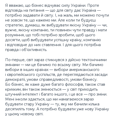
Я вважаю, що бізнес відчуває силу України. Проте
відповідь на питання — що для світу дає Україна —
потрібно задавати й світу. І, на жаль, ми можемо почути
не зовсім те, що кажемо ми. Але коли ти будуєш
стратегію, думаєш, як вибудувати якісну Україну — чи,
вужче, якісну компанію, ти повинен чути правду і мати
розуміння, що тобі потрібно зробити, щоб цього
досягти, щоб вибудувати успішну країну, компанію
і відповідне до них ставлення. І для цього потрібна
правда і об’єктивність.
По-перше, світ зараз стикнувся з дійсно тектонічними
змінами — ми це бачимо по всьому світу. Ми бачимо
вибори в інших країнах — вибори американського
і європейського суспільств, де переглядаються засади
демократії, умови справедливості, умови бізнесу.
Бо бізнес, як каже дуже багато філософів, також став
крихким, він також змінюється — у світ приходить
штучний інтелект і багато іншого, і це все — про зміни.
Мені інколи здається, що ми намагаємося зараз
будувати стару Україну — ту, яку ми бачили кілька
десятиліть тому. А потрібно будувати уже нову Україну
у цьому новому світі.