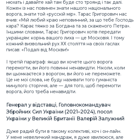
нюхать і давайте хай там буде сто троянд і так далі.
Кожен із нас повинен знати нашого національного
ворога, знати той «русскій мір». Тарас Григорович нас
вчив: «Мій любий краю неповинний, за що тебе Господь
кара? Карає тяжко за Богдана та за скаженого Петра».
Іншими словами, Тарас Григорович хотів передати
українцям: корінь вашого лиха — це Московія. І тому
кожний визвольний рух ХХ століття на своїх гаслах
писав: «Подалі від Москви!»
І третій параграф: якщо ви хочете цього ворога
перемогти, ви його повинні ненавидіти. Ніколи, коли
ви цьомкаєтеся з ворогом, ви його не переможете.
Це не мої слова, не буду називати того гуманіста
минулого сторіччя, але — для того, щоб перемогти
ворога, його треба ненавидіти.
Генерал у відставці, Головнокомандувач
Збройних Сил України (2021–2024), посол
України у Великій Британії Валерій Залужний
Дуже радий бути в такому колективі, хоч і он-лайн.
У мене невеличкий мандраж, я дуже хвилююся, але