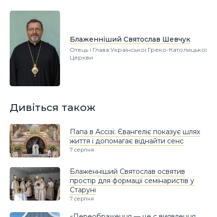
Блаженніший Святослав Шевчук
Отець і Глава Української Греко-Католицької
Церкви
Дивіться також
Папа в Ассізі: Євангеліє показує шлях
життя і допомагає віднайти сенс
7 серпня
Блаженніший Святослав освятив
простір для формації семінаристів у
Старуні
7 серпня
«Переображення — це є виявлення