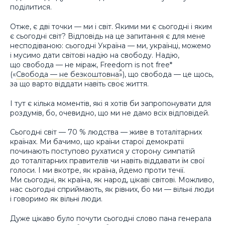
поділитися.
Отже, є дві точки — ми і світ. Якими ми є сьогодні і яким
є сьогодні світ? Відповідь на це запитання є для мене
несподіваною: сьогодні Україна — ми, українці, можемо
і мусимо дати світові надію на свободу. Надію,
що свобода — не міраж, Freedom is not free*
(«
Свобода — не безкоштовна
»), що свобода — це щось,
за що варто віддати навіть своє життя.
І тут є кілька моментів, які я хотів би запропонувати для
роздумів, бо, очевидно, що ми не дамо всіх відповідей.
Сьогодні світ — 70 % людства — живе в тоталітарних
країнах. Ми бачимо, що країни старої демократії
починають поступово рухатися у сторону симпатій
до тоталітарних правителів чи навіть віддавати їм свої
голоси. І ми вкотре, як країна, йдемо проти течії.
Ми сьогодні, як країна, як народ, цікаві світові. Можливо,
нас сьогодні сприймають, як рівних, бо ми — вільні люди
і говоримо як вільні люди.
Дуже цікаво було почути сьогодні слово пана генерала