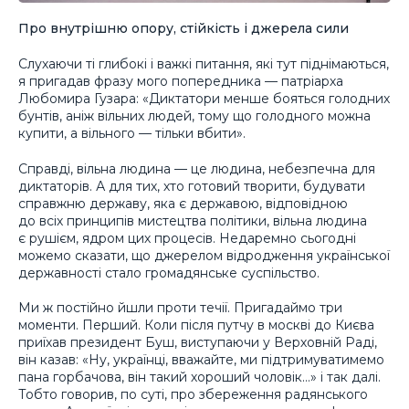
Про внутрішню опору, стійкість і джерела сили
Слухаючи ті глибокі і важкі питання, які тут піднімаються,
я пригадав фразу мого попередника — патріарха
Любомира Гузара: «Диктатори менше бояться голодних
бунтів, аніж вільних людей, тому що голодного можна
купити, а вільного — тільки вбити».
Справді, вільна людина — це людина, небезпечна для
диктаторів. А для тих, хто готовий творити, будувати
справжню державу, яка є державою, відповідною
до всіх принципів мистецтва політики, вільна людина
є рушієм, ядром цих процесів. Недаремно сьогодні
можемо сказати, що джерелом відродження української
державності стало громадянське суспільство.
Ми ж постійно йшли проти течії. Пригадаймо три
моменти. Перший. Коли після путчу в москві до Києва
приїхав президент Буш, виступаючи у Верховній Раді,
він казав: «Ну, українці, вважайте, ми підтримуватимемо
пана горбачова, він такий хороший чоловік…» і так далі.
Тобто говорив, по суті, про збереження радянського