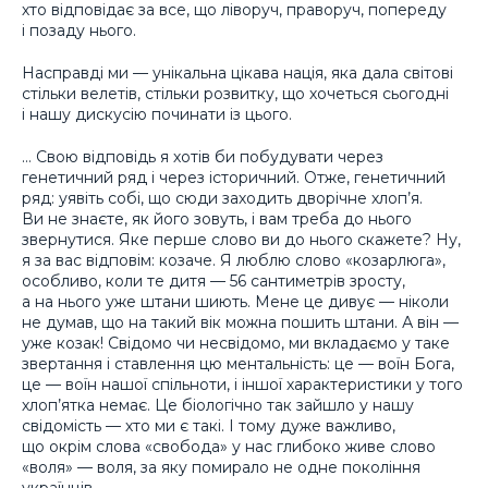
хто відповідає за все, що ліворуч, праворуч, попереду
і позаду нього.
Насправді ми — унікальна цікава нація, яка дала світові
стільки велетів, стільки розвитку, що хочеться сьогодні
і нашу дискусію починати із цього.
… Свою відповідь я хотів би побудувати через
генетичний ряд і через історичний. Отже, генетичний
ряд: уявіть собі, що сюди заходить дворічне хлоп’я.
Ви не знаєте, як його зовуть, і вам треба до нього
звернутися. Яке перше слово ви до нього скажете? Ну,
я за вас відповім: козаче. Я люблю слово «козарлюга»,
особливо, коли те дитя — 56 сантиметрів зросту,
а на нього уже штани шиють. Мене це дивує — ніколи
не думав, що на такий вік можна пошить штани. А він —
уже козак! Свідомо чи несвідомо, ми вкладаємо у таке
звертання і ставлення цю ментальність: це — воїн Бога,
це — воїн нашої спільноти, і іншої характеристики у того
хлоп’ятка немає. Це біологічно так зайшло у нашу
свідомість — хто ми є такі. І тому дуже важливо,
що окрім слова «свобода» у нас глибоко живе слово
«воля» — воля, за яку помирало не одне покоління
українців.