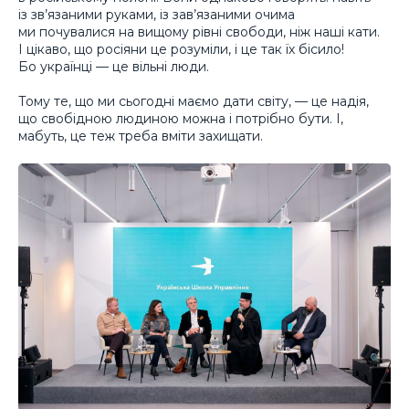
із зв’язаними руками, із зав’язаними очима
ми почувалися на вищому рівні свободи, ніж наші кати.
І цікаво, що росіяни це розуміли, і це так їх бісило!
Бо українці — це вільні люди.
Тому те, що ми сьогодні маємо дати світу, — це надія,
що свобідною людиною можна і потрібно бути. І,
мабуть, це теж треба вміти захищати.