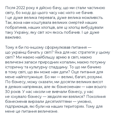
Після 2022 року я дійсно бачу, що ми стали частиною
світу, бо іноді до цього часу нас ніхто не бачив.
І це дуже велика перевага, дуже велика можливість.
Так, вона нам коштувала великих смертей наших
побратимів, наших хлопців, але ці хлопці вибудували
таку Україну, яку світ хоч якось побачив. І це дуже
важливо.
Тому я би по-іншому сформулював питання —
що українці бачать у світі? Яка для нас стратегія у цьому
світі? Ми маємо найбільшу армію в світі, маємо
величезні запаси природних копалин, маємо потужну
історичну та культурну спадщину. То що ми бачимо
в тому світі, що він може нам дати? Оце питання для
мене найпотужніше. Бо ми — великі, багаті, розумні.
По бізнесу, можу сказати, ми досягли великих висот
в деяких напрямках, але як бізнесменам — нам всього
30 років. У нас ніколи не вивчали бізнесу, у нас
не існувало бізнесу — звідкіля ми взялися? Покоління
бізнесменів вирізали десятиліттями — умовно,
підприємців, які були на наших територіях. Тому для
мене це питання величезне.