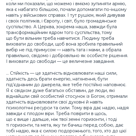
коли ми показали, що можемо і вміємо зупиняти армію,
яка є набагато більшою, почали допомагати по-іншому
навіть у військових справах. І тут рушієм, який дивував
і своїх політиків, і Європу, і світ, було громадянське
суспільство. А Церква, зокрема наша, завжди була
трансформаційним ядром того суспільства, тому
що бути вільним треба навчитися. Людину треба
виховати до свободи, щоб вона зробила правильний
вибір не під примусом — навіть тата і мами, а обрала
правильно, свідомо і добровільно як особисте рішення.
І виховати до свободи — це величезне завдання.
… Стійкість — це здатність відновлювати наші сили,
здатність десь брати енергію, натхнення, бути
під’єднаним до джерела, яке тебе постійно наповнює.
Я є свідком дуже багатьох обставин, де люди, які
віднайшли свій особистий стосунок із Богом, отримали
здатність відновлювати свої духовні й навіть
психологічні ресурси та сили. Тому віра дає надію, надія
завжди є плодом віри. Треба повірити в щось,
що є вище і дальше, ніж твої земні горизонти, і тоді
ті горизонти, та мета, яку ти бачиш перед собою, дає
тобі надію, яка є силою подорожнього, того, хто до цієї