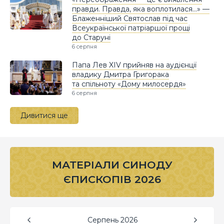
правди. Правда, яка воплотилася…» —
Блаженніший Святослав під час
Всеукраїнської патріаршої прощі
до Старуні
6 серпня
Папа Лев XIV прийняв на аудієнції
владику Дмитра Григорака
та спільноту «Дому милосердя»
6 серпня
Дивитися ще
МАТЕРІАЛИ СИНОДУ
ЄПИСКОПІВ 2026
Серпень
2026