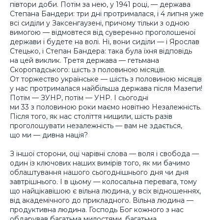
півтори доби. Потім за нею, у 1941 році, — держава
Степана Бандери: три дні протрималася, і 4 липня уже
всі сиділи у Заксенгаузені, причому тільки з одною
вимогою — відмовтеся від суверенно проголошеної
держави і будете на волі. Ні, вони сиділи — і Ярослав
Стецько, і Степан Бандера: така була їхня відповідь
на цей виклик. Третя держава — гетьмана
Скоропадського: шість з половиною місяців.
От торжество українське — шість з половиною місяців
у нас протрималася найбільша держава після Мазепи!
Потім — ЗУНР, потім — УНР. І сьогодні
ми 33 з половиною роки маємо новітню Незалежність.
Після того, як нас століття нищили, шість разів
проголошувати незалежність — вам не здається,
що ми — дивна нація?
З іншої сторони, оці чарівні слова — воля і свобода —
один із ключових наших вимірів того, як ми бачимо
облаштування нашого сьогоднішнього дня чи дня
завтрішнього. І в цьому — колосальна перевага, тому
що найцікавішою є вільна людина, у всіх відношеннях,
від академічного до прикладного. Вільна людина —
продуктивна людина. Господь Бог кожного з нас
обдарував багатьма милостями, багатьма