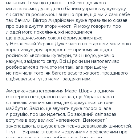
на інших. Тому що ці інші — той світ, до якого
ми апелюємо, дуже довго бачили українську культуру
як сателіта російської. І значно гірше, що ми й самі себе
так бачили. Віктор Андрійович дуже правильно сказав
про оце відчуття вторинності. Я можу говорити про
людей мого покоління, які народилися
ще в радянському союзі і формувалися вже
у Незалежній Україні. Дуже часто на старті ми мали оцю
«прошивку» другорядності — причому як щодо
російської «вєлікай» культури, так і щодо, умовно
кажучи, західного світу. Всі ці роки ми наполегливо
розбиралися з тим, хто ми такі, але при цьому
не помічали того, як багато всього живого, правдивого
відбувається тут, з нами і завдяки нам.
Американська історикиня Марсі Шорн в одному
із інтерв’ю нещодавно сказала, що Україна зараз
є найважливішим місцем, де формується світове
майбутнє. Звісно, це звучить дуже голосно, але
я розумію, про що йдеться. Бо західний світ зараз
вступив в еру великої непевності. Демократії
занепадають, відчувається певна девальвація цінностей.
І тут — Україна, зі своїми незручними рефлексіями про
справедливість, про добро і зло. І не тільки