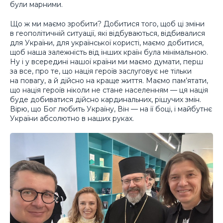
були марними.
Що ж ми маємо зробити? Добитися того, щоб ці зміни
в геополітичній ситуації, які відбуваються, відбивалися
для України, для української користі, маємо добитися,
щоб наша залежність від інших країн була мінімальною.
Ну і у всередині нашої країни ми маємо думати, перш
за все, про те, що нація героїв заслуговує не тільки
на повагу, а й дійсно на краще життя. Маємо пам’ятати,
що нація героїв ніколи не стане населенням — ця нація
буде добиватися дійсно кардинальних, рішучих змін.
Вірю, що Бог любить Україну, Він — на її боці, і майбутнє
України абсолютно в наших руках.