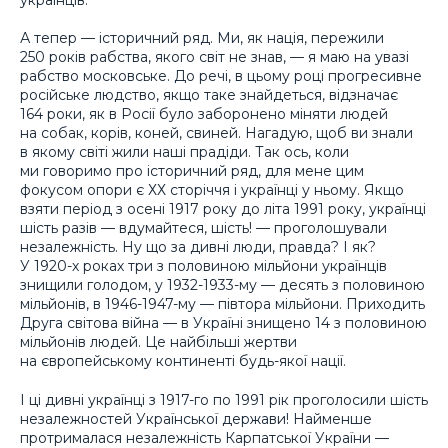
А тепер — історичний ряд. Ми, як нація, пережили
250 років рабства, якого світ не знав, — я маю на увазі
рабство московське. До речі, в цьому році прогресивне
російське людство, якщо таке знайдеться, відзначає
164 роки, як в Росії було заборонено міняти людей
на собак, корів, коней, свиней. Нагадую, щоб ви знали
в якому світі жили наші прадіди. Так ось, коли
ми говоримо про історичний ряд, для мене цим
фокусом опори є ХХ сторіччя і українці у ньому. Якщо
взяти період з осені 1917 року до літа 1991 року, українці
шість разів — вдумайтеся, шість! — проголошували
незалежність. Ну що за дивні люди, правда? І як?
У 1920-х роках три з половиною мільйони українців
знищили голодом, у 1932-1933-му — десять з половиною
мільйонів, в 1946-1947-му — півтора мільйони. Приходить
Друга світова війна — в Україні знищено 14 з половиною
мільйонів людей. Це найбільші жертви
на європейському континенті будь-якої нації.
І ці дивні українці з 1917-го по 1991 рік проголосили шість
незалежностей Української держави! Найменше
протрималася незалежність Карпатської України —