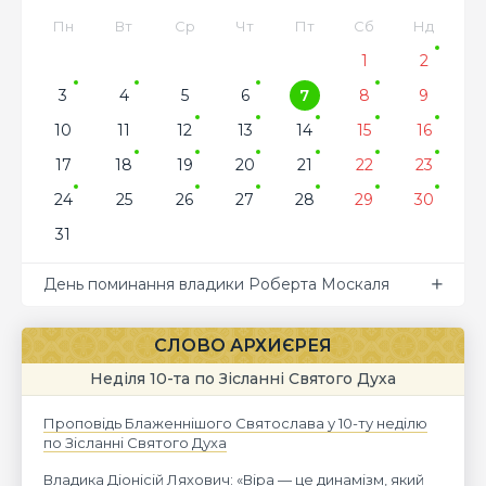
Пн
Вт
Ср
Чт
Пт
Сб
Нд
1
2
3
4
5
6
7
8
9
10
11
12
13
14
15
16
17
18
19
20
21
22
23
24
25
26
27
28
29
30
31
День поминання владики Роберта Москаля
СЛОВО АРХИЄРЕЯ
Неділя 10-та по Зісланні Святого Духа
Проповідь Блаженнішого Святослава у 10-ту неділю
по Зісланні Святого Духа
Владика Діонісій Ляхович: «Віра — це динамізм, який