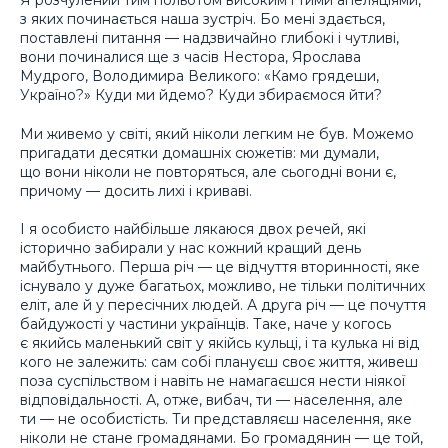
Я розчулений тим польотом високим і тими апеляціями,
з яких починається наша зустріч. Бо мені здається,
поставлені питання — надзвичайно глибокі і чутливі,
вони починалися ще з часів Нестора, Ярослава
Мудрого, Володимира Великого: «Камо грядеши,
Україно?» Куди ми йдемо? Куди збираємося йти?
Ми живемо у світі, який ніколи легким не був. Можемо
пригадати десятки домашніх сюжетів: ми думали,
що вони ніколи не повторяться, але сьогодні вони є,
причому — досить лихі і криваві.
І я особисто найбільше лякаюся двох речей, які
історично забирали у нас кожний кращий день
майбутнього. Перша річ — це відчуття вторинності, яке
існувало у дуже багатьох, можливо, не тільки політичних
еліт, але й у пересічних людей. А друга річ — це почуття
байдужості у частини українців. Таке, наче у когось
є якийсь маленький світ у якійсь кульці, і та кулька ні від
кого не залежить: сам собі плануєш своє життя, живеш
поза суспільством і навіть не намагаєшся нести ніякої
відповідальності. А, отже, вибач, ти — населення, але
ти — не особистість. Ти представляєш населення, яке
ніколи не стане громадянами. Бо громадянин — це той,