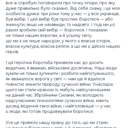
все ж спробую поговорити про точку опори, про яку
дуже правильно було сказано. Від себе скажу, і це моя
особиста думка: три роки тому у нас — у всіх українців,
був вибір. І цей вибір був простим: боротися — або
зникнути, якщо не назавжди, то надовго. І тоді ми усі
разом зробили свій вибір — боротися. І показали
не тільки нашим ворогам, а й усьому світу,
що ми є не лише народом, у якого є власна історія,
власна культура, власна релігія, а що ми є дійсно нацією
героїв.
І ця героїчна боротьба призвела нас до досить
видатних, я вважаю, військових досягнень. Наші люди
зуміли не тільки зупинити і розбити найпотужнішого,
як вважалося, ворога у світі — нам ще й вдалося
повністю змінити природу сучасної війни. Унаслідок
цього ми стали країною із, мабуть, найсучаснішими
на даний час Збройними Силами, які володіють
надсучасними технологіями сучасної війни, мають
досвід ведення такої війни, і найголовніше — у нас
є люди, які готові продовжувати боротися.
Усе це привело нашу країну до того, що ми стали
не лише суб’єктними у світі, а й, я вважаю, абсолютно