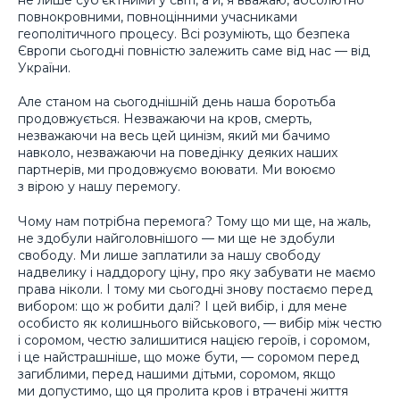
повнокровними, повноцінними учасниками
геополітичного процесу. Всі розуміють, що безпека
Європи сьогодні повністю залежить саме від нас — від
України.
Але станом на сьогоднішній день наша боротьба
продовжується. Незважаючи на кров, смерть,
незважаючи на весь цей цинізм, який ми бачимо
навколо, незважаючи на поведінку деяких наших
партнерів, ми продовжуємо воювати. Ми воюємо
з вірою у нашу перемогу.
Чому нам потрібна перемога? Тому що ми ще, на жаль,
не здобули найголовнішого — ми ще не здобули
свободу. Ми лише заплатили за нашу свободу
надвелику і наддорогу ціну, про яку забувати не маємо
права ніколи. І тому ми сьогодні знову постаємо перед
вибором: що ж робити далі? І цей вибір, і для мене
особисто як колишнього військового, — вибір між честю
і соромом, честю залишитися нацією героїв, і соромом,
і це найстрашніше, що може бути, — соромом перед
загиблими, перед нашими дітьми, соромом, якщо
ми допустимо, що ця пролита кров і втрачені життя