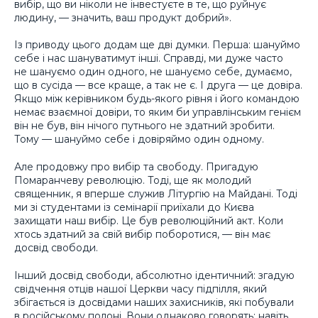
вибір, що ви ніколи не інвестуєте в те, що руйнує
людину, — значить, ваш продукт добрий».
Із приводу цього додам ще дві думки. Перша: шануймо
себе і нас шануватимут інші. Справді, ми дуже часто
не шануємо один одного, не шануємо себе, думаємо,
що в сусіда — все краще, а так не є. І друга — це довіра.
Якщо між керівником будь-якого рівня і його командою
немає взаємної довіри, то яким би управлінським генієм
він не був, він нічого путнього не здатний зробити.
Тому — шануймо себе і довіряймо один одному.
Але продовжу про вибір та свободу. Пригадую
Помаранчеву революцію. Тоді, ще як молодий
священник, я вперше служив Літургію на Майдані. Тоді
ми зі студентами із семінарії приїхали до Києва
захищати наш вибір. Це був революційний акт. Коли
хтось здатний за свій вибір поборотися, — він має
досвід свободи.
Інший досвід свободи, абсолютно ідентичний: згадую
свідчення отців нашої Церкви часу підпілля, який
збігається із досвідами наших захисників, які побували
в російському полоні. Вони однаково говорять: навіть