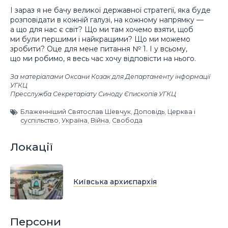
І зараз я не бачу великої державної стратегії, яка буде
розповідати в кожній галузі, на кожному напрямку —
а що для нас є світ? Що ми там хочемо взяти, щоб
ми були першими і найкращими? Що ми можемо
зробити? Оце для мене питання № 1. І у всьому,
що ми робимо, я весь час хочу відповісти на нього.
За матеріалами Оксани Козак для Департаменту інформації
УГКЦ
Пресслужба Секретаріату Синоду Єпископів УГКЦ
Блаженніший Святослав Шевчук
,
Доповідь
,
Церква і
суспільство
,
Україна
,
Війна
,
Свобода
Локації
Київська архиєпархія
Персони