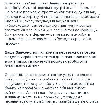
Блаженніший Святослав Шевчук говорить про
скорботу і біль, які переживає український народ, але
ще більше про надію, простежуючи тисячу днів війни,
яка охопила Україну. В
інтервʼю для ватиканських медіа
Глава УГКЦ знову засуджує війну, називачи
її «безглуздою і святотатською», і від імені українців
звертається із закликом: «Не залишайте нас наодинці»,
бо «присутність Церкви — це таїнство, яке робить
видимою реальну присутність Господа серед Його
народу».
Ваше Блаженство, які почуття переважають серед
людей в Україні після тисячі днів повномасштабної
війни, також і в контексті російських обстрілів
останнього тижня?
Очевидно, якщо говорити про почуття, то, з одного
боку, справді зростає глибоке почуття болю. Люди
відчувають глибоку скорботу, бо щодня доводиться
бачити на власні очі це жахливе обличчя смерті,
руйнування. Але з іншого боку, мушу сказати, що,
дивлячись на те, як ми прожили ці тисячу днів,
переважає почуття, я б навіть сказав більше: не стільки