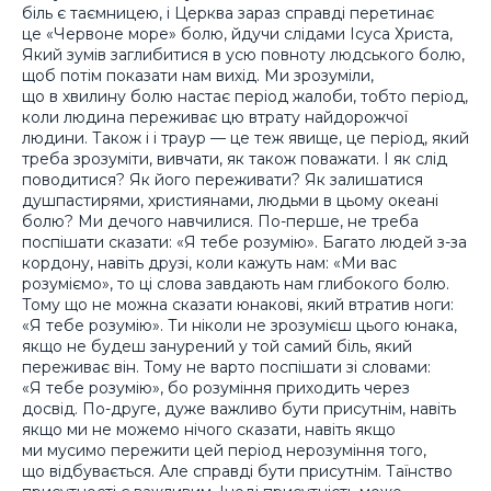
біль є таємницею, і Церква зараз справді перетинає
це «Червоне море» болю, йдучи слідами Ісуса Христа,
Який зумів заглибитися в усю повноту людського болю,
щоб потім показати нам вихід. Ми зрозуміли,
що в хвилину болю настає період жалоби, тобто період,
коли людина переживає цю втрату найдорожчої
людини. Також і і траур — це теж явище, це період, який
треба зрозуміти, вивчати, як також поважати. І як слід
поводитися? Як його переживати? Як залишатися
душпастирями, християнами, людьми в цьому океані
болю? Ми дечого навчилися. По-перше, не треба
поспішати сказати: «Я тебе розумію». Багато людей з-за
кордону, навіть друзі, коли кажуть нам: «Ми вас
розуміємо», то ці слова завдають нам глибокого болю.
Тому що не можна сказати юнакові, який втратив ноги:
«Я тебе розумію». Ти ніколи не зрозумієш цього юнака,
якщо не будеш занурений у той самий біль, який
переживає він. Тому не варто поспішати зі словами:
«Я тебе розумію», бо розуміння приходить через
досвід. По-друге, дуже важливо бути присутнім, навіть
якщо ми не можемо нічого сказати, навіть якщо
ми мусимо пережити цей період нерозуміння того,
що відбувається. Але справді бути присутнім. Таїнство