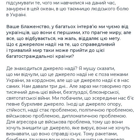
підсумувати те, чого ми навчилися на даний час,
занурені в цей океан, в цю таємницю людського болю
в Україні.
Ваше Блаженство, у багатьох інтерв’ю ми чуємо від
українців, що вони є першими, хто прагне миру, але
все, що відбувається, на жаль, віддаляє цю мету.
Що є джерелом надії на те, що справедливий
і тривалий мир таки може прийти до цієї
багатостраждальної країни?
Де знаходиться джерело надії? Я мушу сказати,
що ми відчули, що це джерело надії не є поза межами
України, за кордоном, але що це джерело надії є в нас
самих. Нам давали три дні… Але зараз ми говоримо про
тисячний день цієї війни, безглуздої, блюзнірської,
святотатської війни. Ми побачили, що зсередини нас б’є
певне бурхливе джерело. Іноді це джерело опору,
стійкості, надії стає проблемою, політичною проблемою,
військовою проблемою, дипломатичною проблемою.
Для агресора це військова проблема, тому що вони
хочуть знищити це джерело, яке вирує, вони не хочуть
визнавати, що воно справді існує. Тому ракетами,
бомбами, танками вони хочуть знищити це джерело,