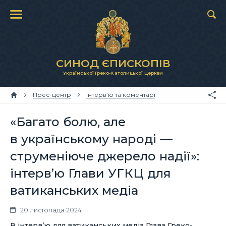
СИНОД ЄПИСКОПІВ
Української Греко-Католицької Церкви
Прес-центр
Інтерв’ю та коментарі
«Багато болю, але
в українському народі —
струменіюче джерело надії»:
інтерв’ю Глави УГКЦ для
ватиканських медіа
20 листопада 2024
В інтервʼю для ватиканських медіа Глава Греко-