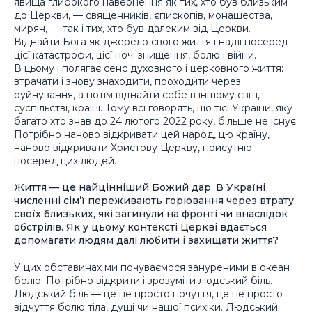
явища глибокого навернення як тих, хто був близьким
до Церкви, — священників, єпископів, монашества,
мирян, — так і тих, хто був далеким від Церкви.
Віднайти Бога як джерело свого життя і надії посеред
цієї катастрофи, цієї ночі знищення, болю і війни.
В цьому і полягає сенс духовного і церковного життя:
втрачати і знову знаходити, проходити через
руйнування, а потім віднайти себе в іншому світі,
суспільстві, країні. Тому всі говорять, що тієї України, яку
багато хто знав до 24 лютого 2022 року, більше не існує.
Потрібно наново відкривати цей народ, цю країну,
наново відкривати Христову Церкву, присутню
посеред цих людей.
Життя — це найцінніший Божий дар. В Україні
численні сім’ї переживають горювання через втрату
своїх близьких, які загинули на фронті чи внаслідок
обстрілів. Як у цьому контексті Церкві вдається
допомагати людям далі любити і захищати життя?
У цих обставинах ми почуваємося зануреними в океан
болю. Потрібно відкрити і зрозуміти людський біль.
Людський біль — це не просто почуття, це не просто
відчуття болю тіла, душі чи нашої психіки. Людський