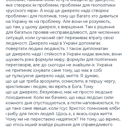
яке створює їм проблеми, проблеми для геополітики
«русского міра». А іноді це джерело надії створює
проблеми і для політиків, тому що багато хто дивиться
на Україну як на проблему. Але вони не розуміють,
що там, у цьому джерелі, є вирішення. Там є рішення
для багатьох проявів несправедливості, для численних
ситуацій, коли сучасний світ переживає втрату своєї
людяності. Джерело надії в Україні допомагає
повертати людині людяність. І також дипломатам
це джерело надії і стійкості в Україні кидає виклик, вони
шукають різні формули миру, формули для політичних
переговорів, але до сьогодні не знайшли їх. Україна
не припиняє існувати саме тому, що має в собі
це пульсуюче джерело надії, життя. Я думаю,
що це ще треба зрозуміти, осмислити, в першу чергу,
християнам і людям, які вірять в Бога. Тому
що це джерело, безумовно, має не просто людське
походження. Коли ми бачимо, що наші людські сили
кожного дня спустошуються, а потім наповнюються, то
це таке саме явище, коли Ісус Христос помножив хліби
і рибу для тисяч людей. Щось є, є якась іскра життя.
Чому ми не перестаємо надіятися? Не тому, що віримо,
що хтось інший знайде рішення для справедливого