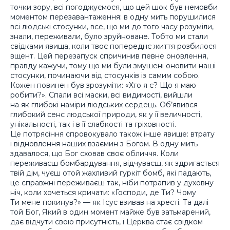
точки зору, всі погоджуємося, що цей шок був немовби
моментом перезавантаження: в одну мить порушилися
всі людські стосунки, все, що ми до того часу розуміли,
знали, переживали, було зруйноване. Тобто ми стали
свідками явища, коли твоє попереднє життя розбилося
вщент. Цей перезапуск спричинив певне оновлення,
правду кажучи, тому що ми були змушені оновити наші
стосунки, починаючи від стосунків із самим собою.
Кожен повинен був зрозуміти: «Хто я є? Що я маю
робити?». Спали всі маски, всі видимості, вийшли
на як глибокі наміри людських сердець. Об’явився
глибокий сенс людської природи, як у її величності,
унікальності, так і в її слабкості та гріховності.
Це потрясіння спровокувало також інше явище: втрату
і відновлення наших взаємин з Богом. В одну мить
здавалося, що Бог сховав своє обличчя. Коли
переживаєш бомбардування, відчуваєш, як здригається
твій дім, чуєш отой жахливий гуркіт бомб, які падають,
це справжні переживаєш так, ніби потрапив у духовну
ніч, коли хочеться кричати: «Господи, де Ти? Чому
Ти мене покинув?» — як Ісус взивав на хресті. Та далі
той Бог, Який в один момент майже був затьмарений,
дає відчути свою присутність, і Церква стає свідком