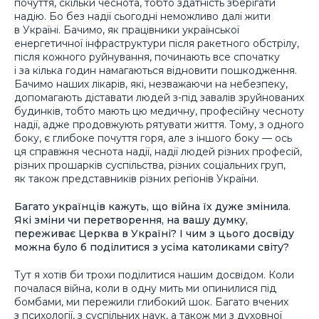
почуття, скільки чеснота, тобто здатність зберігати
надію. Бо без надії сьогодні неможливо далі жити
в Україні. Бачимо, як працівники української
енергетичної інфраструктури після ракетного обстрілу,
після кожного руйнування, починають все спочатку
і за кілька годин намагаються відновити пошкодження.
Бачимо наших лікарів, які, незважаючи на небезпеку,
допомагають діставати людей з-під завалів зруйнованих
будинків, тобто мають цю медичну, професійну чесноту
надії, адже продовжують рятувати життя. Тому, з одного
боку, є глибоке почуття горя, але з іншого боку — ось
ця справжня чеснота надії, надії людей різних професій,
різних прошарків суспільства, різних соціальних груп,
як також представників різних регіонів України.
Багато українців кажуть, що війна їх дуже змінила.
Які зміни чи перетворення, на вашу думку,
переживає Церква в Україні? І чим з цього досвіду
можна було б поділитися з усіма католиками світу?
Тут я хотів би трохи поділитися нашим досвідом. Коли
почалася війна, коли в одну мить ми опинилися під
бомбами, ми пережили глибокий шок. Багато вчених
з психології, з суспільних наук, а також ми з духовної