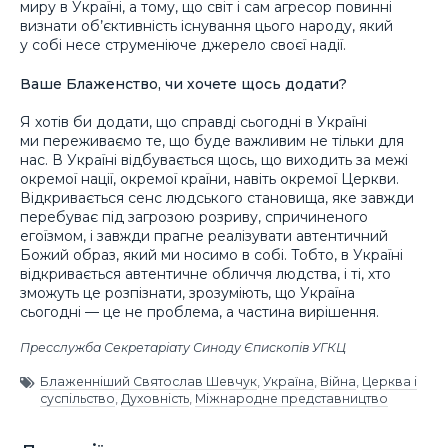
миру в Україні, а тому, що світ і сам агресор повинні
визнати об’єктивність існування цього народу, який
у собі несе струменіюче джерело своєї надії.
Ваше Блаженство, чи хочете щось додати?
Я хотів би додати, що справді сьогодні в Україні
ми переживаємо те, що буде важливим не тільки для
нас. В Україні відбувається щось, що виходить за межі
окремої нації, окремої країни, навіть окремої Церкви.
Відкривається сенс людського становища, яке завжди
перебуває під загрозою розриву, спричиненого
егоїзмом, і завжди прагне реалізувати автентичний
Божий образ, який ми носимо в собі. Тобто, в Україні
відкривається автентичне обличчя людства, і ті, хто
зможуть це розпізнати, зрозуміють, що Україна
сьогодні — це не проблема, а частина вирішення.
Пресслужба Секретаріату Синоду Єпископів УГКЦ
Блаженніший Святослав Шевчук
,
Україна
,
Війна
,
Церква і
суспільство
,
Духовність
,
Міжнародне представництво