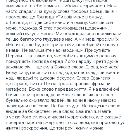
присутності є важливим. Іноді присутність може
викликати в тебе момент глибокої незручності. Мені
часто спадали на думку слова пророка Єремії, які він
промовляв до Господа: «Ти ввів мене в оману,
о Господи, і я дав себе ввести в оману. Схопив єси
мене, подужав. Я став посміховищем щоденним,
кожний глузує з мене». Ми неодноразово переживали
те, що багато хто глузував з нас. А ми іноді просили їх:
«Мовчіть, але будьте присутніми, перебувайте поруч
з нами. Не залишайте нас наодинці». Присутність
Церкви — це таїнство, яке робить видимою реальну
присутність Господа серед Його народу. Третя дуже
важлива річ — це сила Божого слова. Слова, яке несе
Божу силу, несе життя, надію, здатність відновлювати
наші людські та духовні ресурси. Слово Євангелія —
це справді життя. Це не просто красива фраза чи
метафора: Боже слово передає життя. Я на власні очі
бачив, коли проповідував Боже слово, як це слово
буквально оживляло людей, як вони в ньому наново
знаходили свої сили. Це було чудо. Не людське слово,
видане за божественне, а слово Євангелія. Навіть
з усією його силою, а часом і жорстокістю, але сказане
посеред царства смерті, воно є словом, яке проголошує
життя і воскресіння. Це три речі, якими можна