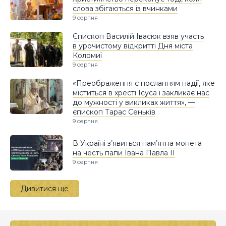
слова збігаються із вчинками
9 серпня
Єпископ Василій Івасюк взяв участь
в урочистому відкритті Дня міста
Коломиї
9 серпня
«Преображення є посланням надії, яке
міститься в хресті Ісуса і закликає нас
до мужності у викликах життя», —
єпископ Тарас Сеньків
9 серпня
В Україні з’явиться пам’ятна монета
на честь папи Івана Павла II
9 серпня
Дивитися ще