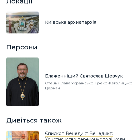
Локації
Київська архиєпархія
Персони
Блаженніший Святослав Шевчук
Отець і Глава Української Греко-Католицької
Церкви
Дивіться також
Єпископ Венедикт Венедикт:
Християнство переконує тоді, коли