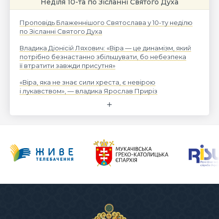
Неділя 10-та по Зісланні Святого Духа
Проповідь Блаженнішого Святослава у 10-ту неділю
по Зісланні Святого Духа
Владика Діонісій Ляхович: «Віра — це динамізм, який
потрібно безнастанно збільшувати, бо небезпека
її втратити завжди присутня»
«Віра, яка не знає сили хреста, є невірою
і лукавством», — владика Ярослав Приріз