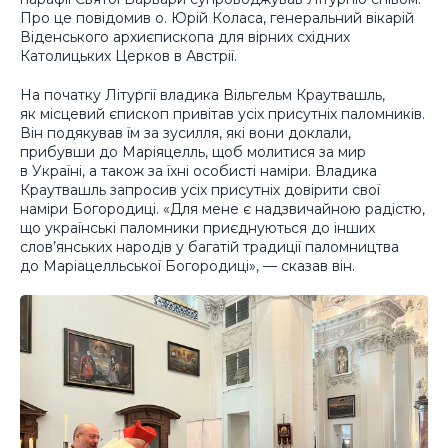
Про це повідомив о. Юрій Коласа, генеральний вікарій
Віденського архиєпископа для вірних східних
Католицьких Церков в Австрії.
На початку Літургії владика Вільгельм Краутвашль,
як місцевий єпископ привітав усіх присутніх паломників.
Він подякував їм за зусилля, які вони доклали,
прибувши до Маріяцелль, щоб молитися за мир
в Україні, а також за їхні особисті наміри. Владика
Краутвашль запросив усіх присутніх довірити свої
наміри Богородиці. «Для мене є надзвичайною радістю,
що українські паломники приєднуються до інших
слов’янських народів у багатій традиції паломництва
до Маріацелльської Богородиці», — сказав він.