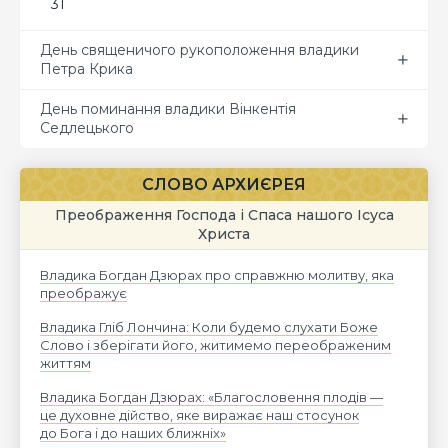
31
День священичого рукоположення владики
Петра Крика
День поминання владики Вінкентія
Седлецького
СЛОВО АРХИЄРЕЯ
Преображення Господа і Спаса нашого Ісуса
Христа
Владика Богдан Дзюрах про справжню молитву, яка
преображує
Владика Гліб Лончина: Коли будемо слухати Боже
Слово і зберігати його, житимемо переображеним
життям
Владика Богдан Дзюрах: «Благословення плодів —
це духовне дійство, яке виражає наш стосунок
до Бога і до наших ближніх»