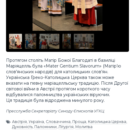
Протягом століть Матір Божої Благодаті в базиліці
Маріяцелль була «Mater Gentium Slavorum» (Матір’ю
слов’янських народів) для католицьких слов’ян.
Українська Греко-Католицька Церква також може
вказати на певну маріацелльську традицію. Після Другої
світової війни в Австрії протягом короткого часу
відбувалися паломництва українських віруючих.
Ця традиція була відроджена минулого року.
Пресслужба Секретаріату Синоду Єпископів УГКЦ
Австрія
,
Україна
,
Словаччина
,
Проща
,
Католицька Церква
,
Духовність
,
Паломники
,
Літургія
,
Молитва