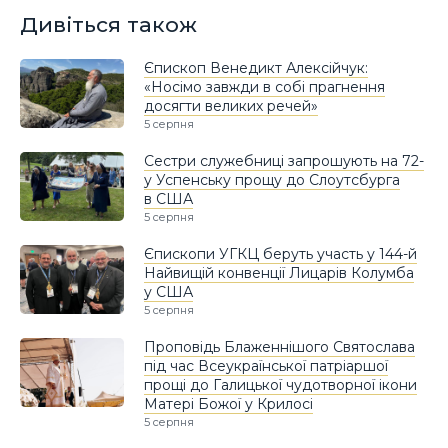
Дивіться також
Єпископ Венедикт Алексійчук:
«Носімо завжди в собі прагнення
досягти великих речей»
5 серпня
Сестри служебниці запрошують на 72-
у Успенську прощу до Слоутсбурга
в США
5 серпня
Єпископи УГКЦ беруть участь у 144-й
Найвищій конвенції Лицарів Колумба
у США
5 серпня
Проповідь Блаженнішого Святослава
під час Всеукраїнської патріаршої
прощі до Галицької чудотворної ікони
Матері Божої у Крилосі
5 серпня