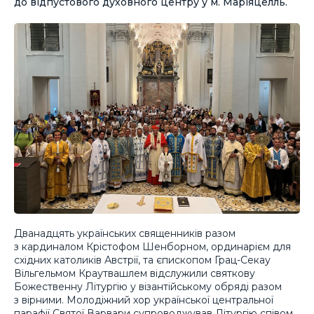
до відпустового духовного центру у м. Маріяцелль.
Дванадцять українських священників разом
з кардиналом Крістофом Шенборном, ординарієм для
східних католиків Австрії, та єпископом Грац-Секау
Вільгельмом Краутвашлем відслужили святкову
Божественну Літургію у візантійському обряді разом
з вірними. Молодіжний хор української центральної
парафії Святої Варвари супроводжував Літургію співом.