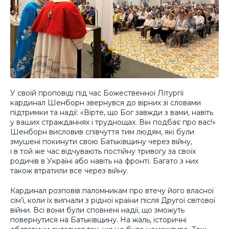
У своїй проповіді під час Божественної Літургії
кардинал Шенборн звернувся до вірних зі словами
підтримки та надії: «Вірте, що Бог завжди з вами, навіть
у ваших стражданнях і труднощах. Він подбає про вас!»
Шенборн висловив співчуття тим людям, які були
змушені покинути свою Батьківщину через війну,
і в той же час відчувають постійну тривогу за своїх
родичів в Україні або навіть на фронті. Багато з них
також втратили все через війну.
Кардинал розповів паломникам про втечу його власної
сім’ї, коли їх вигнали з рідної країни після Другої світової
війни. Всі вони були сповнені надії, що зможуть
повернутися на Батьківщину. На жаль, історичні