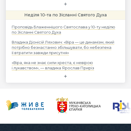
Неділя 10-та по Зісланні Святого Духа
Проповідь Блаженнішого Святослава у 10-ту неділю
по Зісланні Святого Духа
Владика Діонісій Ляхович: «Віра — це динамізм, який
потрібно безнастанно збільшувати, бо небезпека
її втратити завжди присутня»
«Віра, яка не знає сили хреста, є невірою
і лукавством», — владика Ярослав Приріз