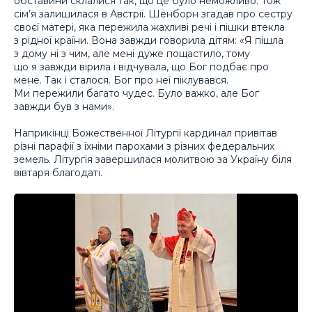
обставини склалися так, що це було неможливо. Тож
сім’я залишилася в Австрії. Шенборн згадав про сестру
своєї матері, яка пережила жахливі речі і пішки втекла
з рідної країни. Вона завжди говорила дітям: «Я пішла
з дому ні з чим, але мені дуже пощастило, тому
що я завжди вірила і відчувала, що Бог подбає про
мене. Так і сталося. Бог про неї піклувався.
Ми пережили багато чудес. Було важко, але Бог
завжди був з нами».
Наприкінці Божественної Літургії кардинал привітав
різні парафії з їхніми парохами з різних федеральних
земель. Літургія завершилася молитвою за Україну біля
вівтаря благодаті.