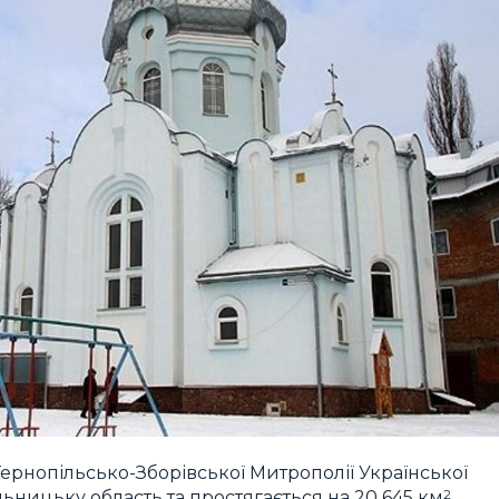
Тернопільсько-Зборівської Митрополії Української
2
ницьку область та простягається на 20 645 км
.