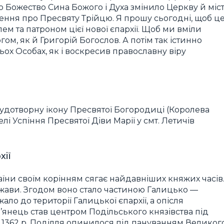
ро Божество Сина Божого і Духа змінило Церкву й міст
ення про Пресвяту Трійцю. Я прошу сьогодні, щоб ц
м та патроном цієї нової єпархії. Щоб ми вміли
гом, як й Григорій Богослов. А потім так істинно
ох Особах, як і воскресив православну віру
и
удотворну ікону Пресвятої Богородиці (Королева
лі Успіння Пресвятої Діви Марії у смт. Летичів
хії
їни своїм корінням сягає найдавніших княжих часів
ержави. Згодом воно стало частиною Галицько —
ежало до території Галицької єпархії, а опісля
ам’янець став центром Подільського князівства під
З 1362 р. Поділля опинилося під пануванням Великог