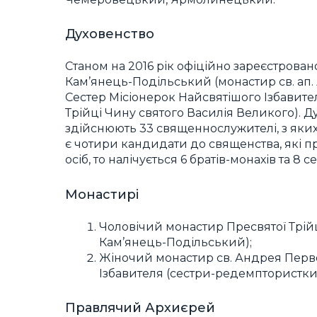
Духовенство
Станом на 2016 рік офіційно зареєстровано
Кам’янець-Подільський (монастир св. ап
Сестер Місіонерок Найсвятішого Ізбавите
Трійці Чину святого Василія Великого). Д
здійснюють 33 священнослужителі, з яких 2
є чотири кандидати до священства, які
осіб, то налічується 6 братів-монахів та 8 с
Монастирі
Чоловічий монастир Пресвятої Трійці
Кам’янець-Подільський);
Жіночий монастир св. Андрея Перв
Ізбавителя (сестри-редемптористки) 
Правлячий Архиєрей