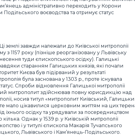
 Кам’янець адміністративно переходить у Корони
ом Подільського воєводства та отримує статус
 Ці землі завжди належали до Київської митрополії
му з 1157 року (пізніше реорганізовану у Львівську
енесення туди єпископського осідку). Галицькі
авдяки старанням Галицьких князів, які почали
вторитет Києва був підірваний у результаті
полія була заснована у 1303 р., проте існувала
 статус. Спроби відновлення Галицької митрополії
иївський митрополит здійснював повну юрисдикцію над
олії, носив титул «митрополит Київський, Галицьк
 проте мало цікавилися церковним життям на цих терен
ід їхнього осідку та урядували за посередництвом
о кілька. Однак у 1539 р. у Київській митрополії
опство і у титулі єпископа Макарія Тучапського
цького, Львівського і Кам’янець-Подільського.