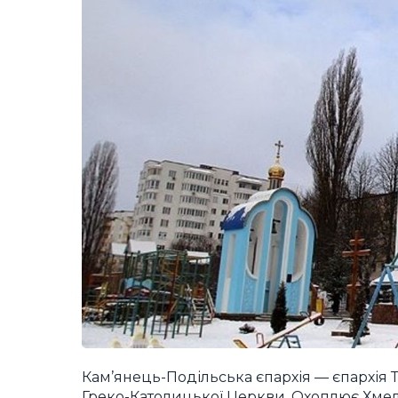
Кам’янець-Подільська єпархія — єпархія 
Греко-Католицької Церкви. Охоплює Хмель