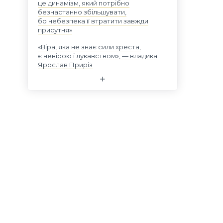
це динамізм, який потрібно
безнастанно збільшувати,
бо небезпека її втратити завжди
присутня»
«Віра, яка не знає сили хреста,
є невірою і лукавством», — владика
Ярослав Приріз