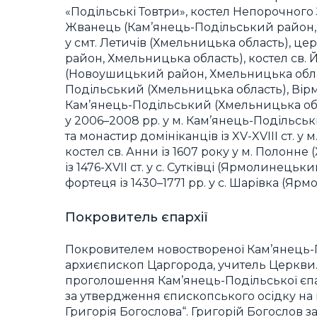
«Подільські Товтри», костел Непорочного За
Жванець (Кам’янець-Подільський район, 
у смт. Летичів (Хмельницька область), цер
район, Хмельницька область), костел св. Й
(Новоушицький район, Хмельницька область
Подільський (Хмельницька область), Вірмен
Кам’янець-Подільський (Хмельницька обла
у 2006–2008 рр. у м. Кам’янець-Подільсь
та монастир домініканців із XV-XVIII ст. 
костел св. Анни із 1607 року у м. Полонн
із 1476-XVII ст. у с. Сутківці (Ярмолинец
фортеця із 1430–1771 рр. у с. Шарівка (Я
Покровитель єпархії
Покровителем новоствореної Кам’янець-Под
архиєпископ Царгорода, учитель Церкви.
проголошення Кам’янець-Подільської єпар
за утвердження єпископського осідку на ц
Григорія Богослова“. Григорій Богослов 