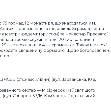
 75 громад і 2 монастиря, що знаходяться у м.
. Андрія Первозванного під опікою Згромадження
ля (сестри-редемптористки) та монастир Пресвятої
ушпастирське служіння для 20 тис. католиків
9 — єпархіальні та 4 — ієромонахи. Також в єпархії
 проходять священичу формацію. Щодо богопосвячен
естер.
 ЧСВВ (отці-василіяни) (вул. Зарванська, 10 а,
озванного сестер — Місіонерок Найсвятішого
(вул. Соборна, 33/16, Кам’янець-Подільський).