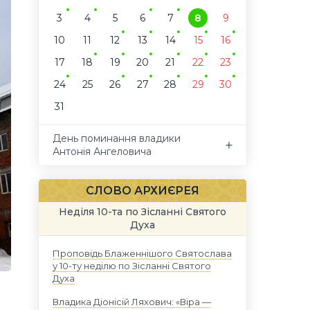
3
4
5
6
7
8
9
10
11
12
13
14
15
16
17
18
19
20
21
22
23
24
25
26
27
28
29
30
31
День поминання владики
Антонія Ангеловича
СЛОВО АРХИЄРЕЯ
Неділя 10-та по Зісланні Святого
Духа
Проповідь Блаженнішого Святослава
у 10-ту неділю по Зісланні Святого
Духа
Владика Діонісій Ляхович: «Віра —