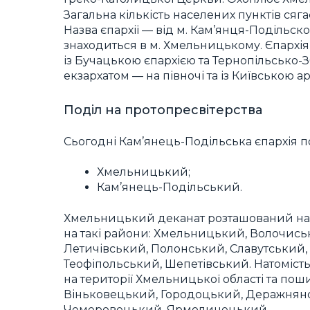
Загальна кількість населених пунктів сягає
Назва єпархії — від м. Кам’янця-Подільск
знаходиться в м. Хмельницькому. Єпархія 
із Бучацькою єпархією та Тернопільсько-З
екзархатом — на півночі та із Київською а
Поділ на протопресвітерства
Сьогодні Кам’янець-Подільська єпархія п
Хмельницький;
Кам’янець-Подільський.
Хмельницький деканат розташований на т
на такі райони: Хмельницький, Волочиськ
Летичівський, Полонський, Славутський,
Теофіпольський, Шепетівський. Натоміст
на території Хмельницької області та по
Віньковецький, Городоцький, Деражнян
Чемеровецький, Ярмолинецький.