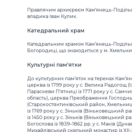
Правлячим архиєреєм Кам'янець-Подільсь
владика Іван Кулик.
Катедральний храм
Катедральним храмом Кам’янець-Подільськ
Богородиці, що знаходиться у м. Хмельн
Культурні пам’ятки
До культурних пам’яток на теренах Кам’я
церква із 1799 року у с. Велика Радогощ 
Параскеви П’ятниці із 1771 року у с. Са
область), церква Преображення Господньог
(Старокостянтинівський район, Хмельниць
із 1769 року у с. Зіньків (Віньковецький р
із 1450 року у с. Зіньків (Віньковецький 
Богослова із 1839–1862 рр. у с. Маків (Д
Михайлівський скельний монастир із XII-X