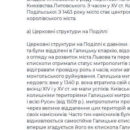
Князівства Литовського. З часом у ХV ст.
Подільської. З 1463 року місто стає центр
королівського міста.
а) Церковні структури на Поділлі
Церковні структури на Поділлі є давніми.
та були відділені в Галицьку єпархію, відо
з огляду на розвиток міста Львова та пер
єпископи отримали статус митрополитів з
відігравати провідну роль з часів, коли а
монгольського руйнування. Галицька митро
недовго; вже у 1340 р. вона втратила свій
вкінці ХІV і у ХV ст. не мали успіхів. К
колишніми територіями Галицької митроп
і всієї Руси» (від 1509 р.). митрополити
через велике віддалення цих територій в
своїх намісників. Часто тих намісників бул
відновлюється самостійне Галицьке єписк
вперше згадується його як єпископа Гали