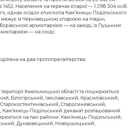
 1452. Населення на теренах єпархії — 1 298 304 осіб.
ого, однак осідок єпископа Кам’янець-Подільського
межує із Чернівецькою єпархією на півдні,
борівською архиєпархією — на заході, із Луцьким
рхиєпархією — на сході.
оділена на два протопресвітерства:
ериторії Хмельницької області та поширюється
ий, Білогірський, Ізяславський, Красилівський,
 Старокостянтинівський, Старосинявський,
ь, Кам’янець-Подільський деканат розташований
ширюється на такі райони: Кам’янець-Подільський,
ський, Дунаєвецький, Новоушицький,