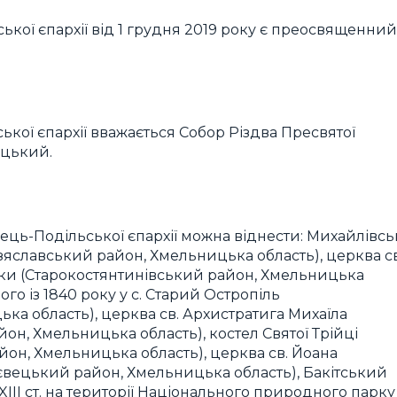
кої єпархії від 1 грудня 2019 року є преосвященний
ої єпархії вважається Собор Різдва Пресвятої
ицький.
нець-Подільської єпархії можна віднести: Михайлівсь
(Ізяславський район, Хмельницька область), церква св
мчики (Старокостянтинівський район, Хмельницька
о із 1840 року у с. Старий Остропіль
ка область), церква св. Архистратига Михаїла
айон, Хмельницька область), костел Святої Трійці
район, Хмельницька область), церква св. Йоана
унаєвецький район, Хмельницька область), Бакітський
III ст. на території Національного природного парку