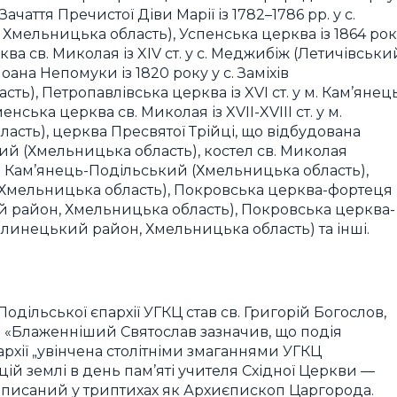
чаття Пречистої Діви Марії із 1782–1786 рр. у с.
Хмельницька область), Успенська церква із 1864 рок
ква св. Миколая із XIV ст. у с. Меджибіж (Летичівськи
оана Непомуки із 1820 року у с. Заміхів
), Петропавлівська церква із XVI ст. у м. Кам’янец
ська церква св. Миколая із XVII-XVIII ст. у м.
сть), церква Пресвятої Трійці, що відбудована
кий (Хмельницька область), костел св. Миколая
у м. Кам’янець-Подільський (Хмельницька область),
е (Хмельницька область), Покровська церква-фортеця
ький район, Хмельницька область), Покровська церква-
рмолинецький район, Хмельницька область) та інші.
ільської єпархії УГКЦ став св. Григорій Богослов,
 «Блаженніший Святослав зазначив, що подія
хії „увінчена столітніми змаганнями УГКЦ
ій землі в день пам’яті учителя Східної Церкви —
записаний у триптихах як Архиєпископ Царгорода.