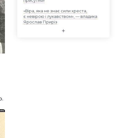
присутня»
«Віра, яка не знає сили хреста,
є невірою і лукавством», — владика
Ярослав Приріз
о.