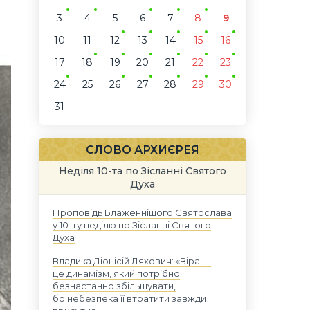
о
3
4
5
6
7
8
9
10
11
12
13
14
15
16
17
18
19
20
21
22
23
24
25
26
27
28
29
30
31
СЛОВО АРХИЄРЕЯ
Неділя 10-та по Зісланні Святого
Духа
Проповідь Блаженнішого Святослава
у 10-ту неділю по Зісланні Святого
Духа
Владика Діонісій Ляхович: «Віра —
це динамізм, який потрібно
безнастанно збільшувати,
бо небезпека її втратити завжди