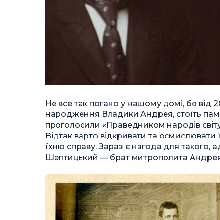
Не все так погано у нашому домі, бо від 20
народження Владики Андрея, стоїть пам’
проголосили «Праведником народів світу»
Відтак варто відкривати та осмислювати 
їхню справу. Зараз є нагода для такого,
Шептицький — брат митрополита Андрея, 