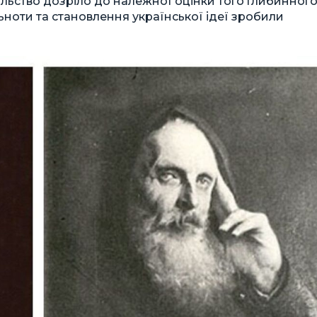
ільство дозріло до належної оцінки того глибинног
льноти та становлення української ідеї зробили