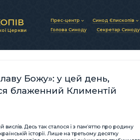
ОПІВ
Прес-центр
Синод Єпископів
Голова Синоду
Секретар Синоду
кої Церкви
Новини та анонси
Статут Синоду Єписко
Інтерв’ю та коментарі
Регламент Синоду Єп
Проповіді та промови
Положення про Голов
Молитовне прикликанн
Синодальні органи
Секретаріат Синоду
Контактна інформація
лаву Божу»: у цей день,
вся блаженний Климентій
й вислів. Десь так сталося і з пам’яттю про родину
країнській історії. Лише на третьому десятку