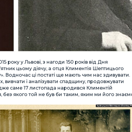
15 року у Львові, з нагоди 150 років від Дня
ятник цьому діячу, а отця Климентія Шептицього
. Водночас ці постаті ще мають чим нас здивувати.
їх, вивчати і аналізувати спадщину, продовжувати
 адже саме 17 листопада народився Климентій
без якого той не був би таким, яким ми його знаєм