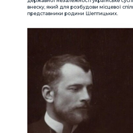
державної незалежності українське сусп
внеску, який для розбудови місцевої спі
представники родини Шептицьких.