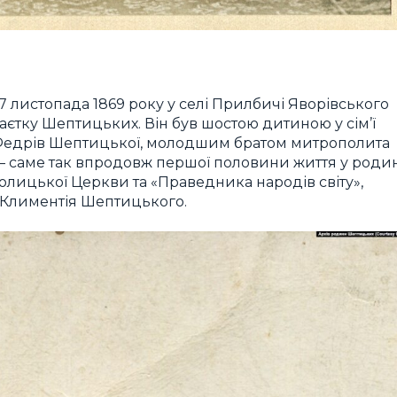
листопада 1869 року у селі Прилбичі Яворівського
аєтку Шептицьких. Він був шостою дитиною у сім’ї
з Федрів Шептицької, молодшим братом митрополита
— саме так впродовж першої половини життя у родин
олицької Церкви та «Праведника народів світу»,
а Климентія Шептицького.