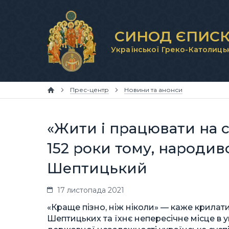
СИНОД ЄПИСК
Української Греко-Католиць
Прес-центр
Новини та анонси
«Жити і працювати на с
152 роки тому, народи
Шептицький
17 листопада 2021
«Краще пізно, ніж ніколи» — каже крилати
Шептицьких та їхнє непересічне місце в у