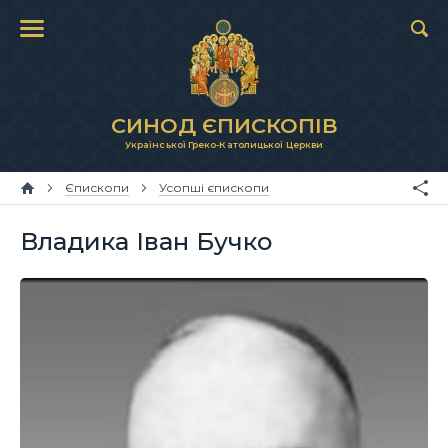
СИНОД ЄПИСКОПІВ
Української Греко-Католицької Церкви
Єпископи
Усопші єпископи
Владика Іван Бучко