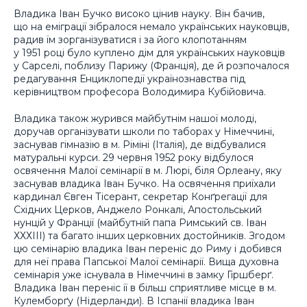
Владика Іван Бучко високо цінив науку. Він бачив,
що на еміграції зібралося немало українських науковців,
радив їм зорганізуватися і за його клопотанням
у 1951 році було куплено дім для українських науковців
у Сарселі, поблизу Парижу (Франція), де й розпочалося
редагування Енциклопедії українознавства під
керівництвом професора Володимира Кубійовича.
Владика також журився майбутнім нашої молоді,
доручав організувати школи по таборах у Німеччині,
заснував гімназію в м. Ріміні (Італія), де відбувалися
матуральні курси. 29 червня 1952 року відбулося
освячення Малої семінарії в м. Люрі, біля Орлеану, яку
заснував владика Іван Бучко. На освячення приїхали
кардинал Євген Тісерант, секретар Конґрегації для
Східних Церков, Анджело Ронкалі, Апостольський
нунцій у Франції (майбутній папа Римський св. Іван
ХХХІІІ) та багато інших церковних достойників. Згодом
цю семінарію владика Іван переніс до Риму і добився
для неї права Папської Малої семінарії. Вища духовна
семінарія уже існувала в Німеччині в замку Гіршберґ.
Владика Іван переніс її в більш сприятливе місце в м.
Кулемборґу (Нідерланди). В Іспанії владика Іван