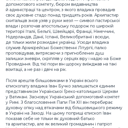
допомогового комітету, бюром видавництва
й адміністрації та центром, з якого владика провадив
своє духовне стадо понад тридцять років. Архипастир
скитальців знов узяв у руки жезл — символ пастирської
влади і розпочав апостольську подорож по широкій
території Італії, Бельгії, Швейцарії, Франції, Німеччині,
Нідерландів, Данії, Іспанії, Великобританії і всюди,
де тільки жили розкидані українці. Усюди владика
служив Архиєрейські Божественні Літургії, палко
проповідував, витрясаючи з пригноблених душ
залишки зневіри, скріпляв у серцях віру і надію на Боже
Провидіння. Від тієї пори він щороку виїжджав на такі
візитації, а не раз і двічі на рік.
Після арештів більшовиками в Україні всього
єпископату владика Іван Бучко залишається єдиним
представником Української Греко-католицької Церкви
у Ватикані. Засновує Український допомоговий комітет
у Римі. З благословення Папи Пія ХІІ він перебирає
духовну опіку над втікачами від більшовицького режиму
в Україні на Заході. На цьому поприщі єпископ Іван
показав себе не тільки як духовний батько
та архипастир, але як великий громадянин і патріот