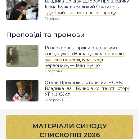
Владика Богдан Дзюрах про владику
Івана Бучка: «Великий Святитель
і Добрий Пастир» свого народу
21 вересня
Проповіді та промови
Розсекречені архіви радянських
спецслужб: «Наша церква першою
зазнала переслідувань від
червоних», — Іван Бучко
7 березня
Отець Прокопій Лотоцький, ЧСВВ:
Владика Іван Бучко в контексті історії
УГКЦ XX ст.
21 вересня
МАТЕРІАЛИ СИНОДУ
ЄПИСКОПІВ 2026