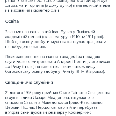
район Львівська область, Україна). Батько Григорій був
дяком, мати Горпина (з дому Бучко) мала великий вплив
на виховання і характер сина.
Освіта
Закінчив навчання юний Іван Бучко у Львівській
академічній гімназії (склав матуру в 1910 чи 1911 році).
Щоб цю освіту здобути, мусів на канікулах працювати
на побудові залізниці.
Після завершення навчання в академії за порадою
слуги Божого митрополита Андрея Шептицького виїхав
до Риму (Італія) на навчання. Таким чином, вищу
богословську освіту здобув у Римі (у 1911–1915 роках).
Священниче служіння
21 лютого 1915 року прийняв Святе Таїнство Священства
із рук владики Лазаря Младенова, титулярного
єпископа Сатали із Македонської Греко-Католицької
Церкви. Під час Першої світової війни перебував
в Українській духовній семінарії у Кромержижі