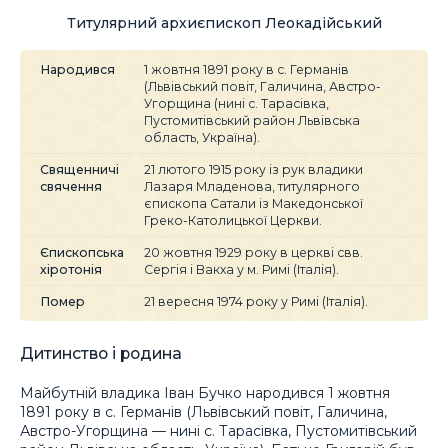
Титулярний архиєпископ Леокадійський
Народився
1 жовтня 1891 року в с. Германів
(Львівський повіт, Галичина, Австро-
Угорщина (нині с. Тарасівка,
Пустомитівський район Львівська
область, Україна).
Священничі
21 лютого 1915 року із рук владики
свячення
Лазаря Младенова, титулярного
єпископа Сатали із Македонської
Греко-Католицької Церкви.
Єпископська
20 жовтня 1929 року в церкві свв.
хіротонія
Сергія і Вакха у м. Римі (Італія).
Помер
21 вересня 1974 року у Римі (Італія).
Дитинство і родина
Майбутній владика Іван Бучко народився 1 жовтня
1891 року в с. Германів (Львівський повіт, Галичина,
Австро-Угорщина — нині с. Тарасівка, Пустомитівський