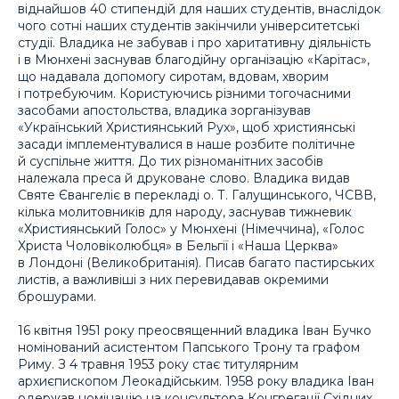
віднайшов 40 стипендій для наших студентів, внаслідок
чого сотні наших студентів закінчили університетські
студії. Владика не забував і про харитативну діяльність
і в Мюнхені заснував благодійну організацію «Карітас»,
що надавала допомогу сиротам, вдовам, хворим
і потребуючим. Користуючись різними тогочасними
засобами апостольства, владика зорганізував
«Український Християнський Рух», щоб християнські
засади імплементувалися в наше розбите політичне
й суспільне життя. До тих різноманітних засобів
належала преса й друковане слово. Владика видав
Святе Євангеліє в перекладі о. Т. Галущинського, ЧСВВ,
кілька молитовників для народу, заснував тижневик
«Християнський Голос» у Мюнхені (Німеччина), «Голос
Христа Чоловіколюбця» в Бельгії і «Наша Церква»
в Лондоні (Великобританія). Писав багато пастирських
листів, а важливіші з них перевидавав окремими
брошурами.
16 квітня 1951 року преосвященний владика Іван Бучко
номінований асистентом Папського Трону та графом
Риму. З 4 травня 1953 року стає титулярним
архиєпископом Леокадійським. 1958 року владика Іван
одержав номінацію на консультора Конгрегації Східних