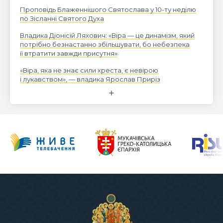
Проповідь Блаженнішого Святослава у 10-ту неділю
по Зісланні Святого Духа
Владика Діонісій Ляхович: «Віра — це динамізм, який
потрібно безнастанно збільшувати, бо небезпека
її втратити завжди присутня»
«Віра, яка не знає сили хреста, є невірою
і лукавством», — владика Ярослав Приріз