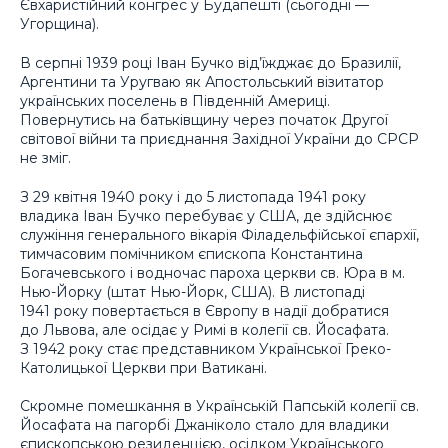
Євхаристійний конгрес у Будапешті (сьогодні —
Угорщина).
В серпні 1939 році Іван Бучко від’їжджає до Бразилії,
Аргентини та Уругваю як Апостольський візитатор
українських поселень в Південній Америці.
Повернутись на батьківщину через початок Другої
світової війни та приєднання Західної України до СРСР
не зміг.
З 29 квітня 1940 року і до 5 листопада 1941 року
владика Іван Бучко перебуває у США, де здійснює
служіння генерального вікарія Філадельфійської єпархії,
тимчасовим помічником єпископа Константина
Богачевського і водночас пароха церкви св. Юра в м.
Нью-Йорку (штат Нью-Йорк, США). В листопаді
1941 року повертається в Європу в надії добратися
до Львова, але осідає у Римі в колегії св. Йосафата.
З 1942 року стає представником Української Греко-
Католицької Церкви при Ватикані.
Скромне помешкання в Українській Папській колегії св.
Йосафата на пагорбі Джаніколо стало для владики
єпископською резиденцією, осідком Українського