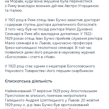
на Моравії, куди вона змушена була перенестися
з Риму внаслідок воєнних дій між Австро-Угорщиною
та Італією.
У 1921 році в Римі отець Іван Бучко захистив докторат
і одержав ступінь доктора догматичного богослов’я.
З того часу був на посаді ректора Малої Духовної
Семінарії в Римі або викладача догматики. У 1922–
1929 роках отець Іван Бучко прийняв служіння ректора
Малої семінарії в м. Львові, одночасно професора
Греко-католицької теологічної семінарії. В той час
появилися деякі його рецензії в науковому журналі
«Богословія» і статті в «Ниві».
У 1923 році стає одним з ініціаторів Богословського
Наукового Товариства і його першим скарбником.
Єпископська діяльність
Найменований 17 вересня 1929 року Апостольським
Престолом як єпископ, помічник митрополита
Галицького Андрея Шептицького у Львові. 20 жовтня
1929 року о. д-р Іван Бучко був хіротонізований