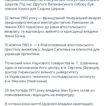
Церков. Під час Другого Ватиканського собору був
членом Комісії для Східних Церков.
22 липня 1960 року — французький генеральний вікаріат
західноєвропейської візитатури папою Римським св.
Іваном ХХІІІ піднесено до рівня апостольського
вікаріату, та відповідно, вийнято із юрисдикції владики
Івана Бучка.
15 жовтня 1961 р. — з благословення апостольського
престолу висвятив о. Андрія Сапеляка на єпископа для
українців Аргентини.
Почесний член Наукового товариства ім. Т. Шевченка,
один із засновників його центру в м. Сарсель (Франція),
доктор Українського вільного університету
та Українського технічного господарського інституту
в м. Мюнхен (Німеччина).
29 листопада 1971 року владика Іван Бучко склав усі
повноваження, і відходить на емеритуру.
В останні роки життя здоров’я владики занепадало.