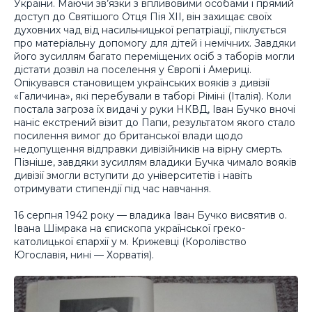
України. Маючи зв’язки з впливовими особами і прямий
доступ до Святішого Отця Пія ХІІ, він захищає своїх
духовних чад від насильницької репатріації, піклується
про матеріальну допомогу для дітей і немічних. Завдяки
його зусиллям багато переміщених осіб з таборів могли
дістати дозвіл на поселення у Європі і Америці.
Опікувався становищем українських вояків з дивізії
«Галичина», які перебували в таборі Ріміні (Італія). Коли
постала загроза їх видачі у руки НКВД, Іван Бучко вночі
наніс екстрений візит до Папи, результатом якого стало
посилення вимог до британської влади щодо
недопущення відправки дивізійників на вірну смерть.
Пізніше, завдяки зусиллям владики Бучка чимало вояків
дивізії змогли вступити до університетів і навіть
отримувати стипендії під час навчання.
16 серпня 1942 року — владика Іван Бучко висвятив о.
Івана Шімрака на єпископа української греко-
католицької єпархії у м. Крижевці (Королівство
Югославія, нині — Хорватія).