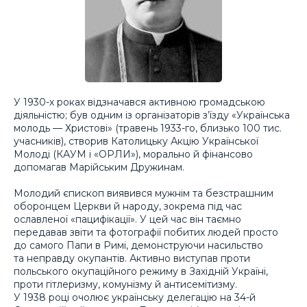
У 1930-х роках відзначався активною громадською
діяльністю; був одним із організаторів з’їзду «Українська
молодь — Христові» (травень 1933-го, близько 100 тис.
учасників), створив Католицьку Акцію Української
Молоді (КАУМ і «ОРЛИ»), морально й фінансово
допомагав Марійським Дружинам.
Молодий єпископ виявився мужнім та безстрашним
оборонцем Церкви й народу, зокрема під час
ославленої «пацифікації». У цей час він таємно
передавав звіти та фотографії побитих людей просто
до самого Папи в Римі, демонструючи насильство
та неправду окупантів. Активно виступав проти
польського окупаційного режиму в Західній Україні,
проти гітлеризму, комунізму й антисемітизму.
У 1938 році очолює українську делегацію на 34-й