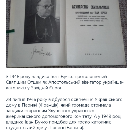
З 1946 року владика Іван Бучко проголошений
Святішим Отцем як Апостольський візитатор українців-
католиків у Західній Європі.
28 липня 1946 року відбулося освячення Українського
дому в Парижі (Франція), який громада отримала
завдяки старанням Злученого українсько-
американського допомогового комітету. А у 1949 році
владика Іван Бучко придбав для греко-католиків
студентський дім у Лювені (Бельгія).