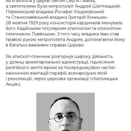
на єпископа у церкві святих Сергія і Вакха,
а святителями були митрополит Андрей Шептицький,
Перемиський владика Йосафат Коциловський
та Станиславівський владика Григорій Хомишин.
28 жовтня 1929 року консисторія кардиналів іменувала
його Кадійським титулярним єпископом та єпископом-
помічником Львівським. З того часу владика Іван став
правою рукою митрополита Андрея, допомагаючи йому
в багатьох важливих справах Церкви.
Як єпископ-помічник розгорнув широку діяльність
у ділянці архиєпархіальної адміністрації, піднесення
релігійного життя вірних за посередництвом частих
канонічних візитацій парафій, всенародних місій
і реколекцій, через церковні організації («Католицька
Акція»).