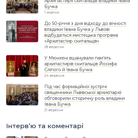
Архипастиря скитальців владики Івана
Бучка
1 жовтня
До 50-річчя з дня відходу до вічності
владики Івана Бучка у Львові
відбудеться мистецька програма
«Архипастир скитальців»
28 вересня
У Мюнхені вшанували пам’ять
архипастирів-скитальців Йосифа
Сліпого й Івана Бучка
24 вересня
Під час формаційної зустрічі
священники Львівської архиєпархії
обговорили історичну роль владики
Івана Бучка
21 вересня
Інтерв’ю та коментарі