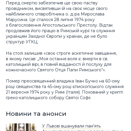
Перед смертю забезпечив ще свою паству
провідником, висвятивши їй на своє місце свого
найближчого співробітника о. д-ра Мирослава
Марусина. Це сталося 28 липня 1974 року
з благословення Апостольського Престолу. Відтак
продовжив його працю в Римській курії та служіння
українцям Західної Європи у країнах, де не було
структур УГКЦ.
На столі залишив «своє строге аскетичне завіщання,
в якому писав: „Моя остання воля є: вмерти в св.
католицькій вірі, в повній відданості й послуху для
кожночасного Святого Отця Папи Римського“».
Помер преосвященний владика Іван Бучко на 60-ому
році священства та 45-ому році єпископського служіння
21 вересня 1974 року у Римі (Італія). Похований у крипті
греко-католицького собору Святої Софії.
Новини та анонси
У Львові вшанували памʼять