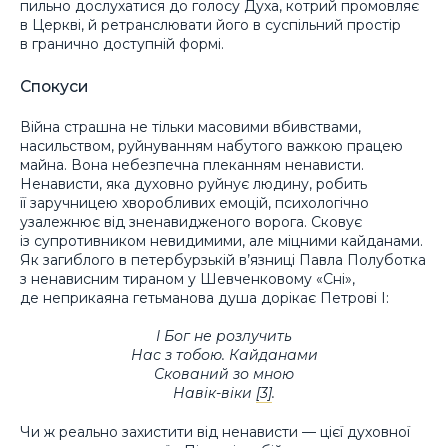
пильно дослухатися до голосу Духа, котрий промовляє
в Церкві, й ретранслювати його в суспільний простір
в гранично доступній формі.
Спокуси
Війна страшна не тільки масовими вбивствами,
насильством, руйнуванням набутого важкою працею
майна. Вона небезпечна плеканням ненависти.
Ненависти, яка духовно руйнує людину, робить
її заручницею хворобливих емоцій, психологічно
узалежнює від зненавидженого ворога. Сковує
із супротивником невидимими, але міцними кайданами.
Як загиблого в петербурзькій в’язниці Павла Полуботка
з ненависним тираном у Шевченковому «Сні»,
де неприкаяна гетьманова душа дорікає Петрові І:
І Бог не розлучить
Нас з тобою. Кайданами
Скований зо мною
Навік-віки
[3]
.
Чи ж реально захистити від ненависти — цієї духовної