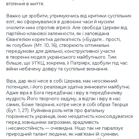
втілення в життя.
Важко це зробити, утримуючись від критики суспільних
еліт, які сформувалися в довоєнні часи й мусили
очолити нині спротив агресії. Але свобода Церкви від
партійно-кланової залежности, як і заповідана
Євангелієм коректна делікатність («Будьте… прості,
як голубки» (Мт. 10, 16), створюють оптимальні
передумови для діяльної, конструктивної участи
в творенні моделі українського майбутнього. Тим
більше, що УГКЦ, зокрема, її Патріярх, здобули під час
війни небачену довіру та суспільне визнання.
Віра, дар якої несе в собі Церква, має неосяжний
потенціял, і його реалізація здатна змінювати майбутнє.
Адже віра в Бога передбачає і віру в передбачливу
мудрість Його творчого задуму, а відтак і віру в нас
самих, Боже творіння, котре несе в собі образ Творця
(Бут. 1, 27). Руйнівна роль мітів про фатальну
порізненість українців, їхню нездатність консолідуватися
перед зовнішніми загрозами, зрадливість
і несамостійність — очевидна. Ніщо так не паралізує
природний талант людини, як нав’язані їй сумніви,