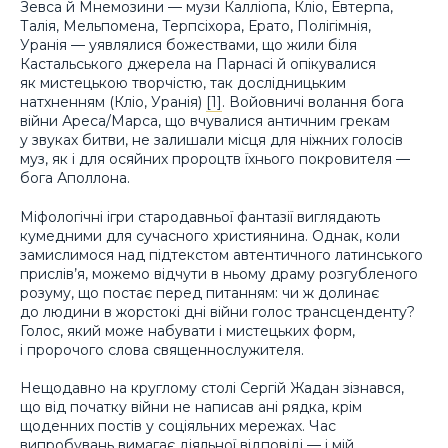
Зевса й Мнемозини — музи Калліопа, Кліо, Евтерпа,
Талія, Мельпомена, Терпсіхора, Ерато, Полігімнія,
Уранія — уявлялися божествами, що жили біля
Кастальського джерела на Парнасі й опікувалися
як мистецькою творчістю, так дослідницьким
натхненням (Кліо, Уранія)
[1]
. Войовничі волання бога
війни Ареса/Марса, що вчувалися античним грекам
у звуках битви, не залишали місця для ніжних голосів
муз, як і для осяйних пророцтв їхнього покровителя —
бога Аполлона.
Міфологічні ігри стародавньої фантазії виглядають
кумедними для сучасного християнина. Однак, коли
замислимося над підтекстом автентичного латинського
прислів’я, можемо відчути в ньому драму розгубленого
розуму, що постає перед питанням: чи ж долинає
до людини в жорстокі дні війни голос трансценденту?
Голос, який може набувати і мистецьких форм,
і пророчого слова священнослужителя.
Нещодавно на круглому столі Сергій Жадан зізнався,
що від початку війни не написав ані рядка, крім
щоденних постів у соціяльних мережах. Час
випробувань вимагає діяльної відповіді — і мій