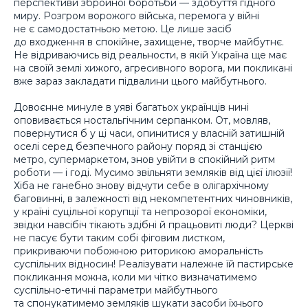
перспективи збройної боротьби — здобуття гідного
миру. Розгром ворожого війська, перемога у війні
не є самодостатньою метою. Це лише засіб
до входження в спокійне, захищене, творче майбутнє.
Не відриваючись від реальности, в якій Україна ще має
на своїй землі хижого, агресивного ворога, ми покликані
вже зараз закладати підвалини цього майбутнього.
Довоєнне минуле в уяві багатьох українців нині
оповивається ностальгічним серпанком. От, мовляв,
повернутися б у ці часи, опинитися у власній затишній
оселі серед безпечного району поряд зі станцією
метро, супермаркетом, знов увійти в спокійний ритм
роботи — і годі. Мусимо звільняти земляків від цієї ілюзії!
Хіба не ганебно знову відчути себе в олігархічному
баговинні, в залежності від некомпетентних чиновників,
у країні суцільної корупції та непрозорої економіки,
звідки навсібіч тікають здібні й працьовиті люди? Церкві
не пасує бути таким собі фіговим листком,
прикриваючи побожною риторикою аморальність
суспільних відносин! Реалізувати належне їй пастирське
покликання можна, коли ми чітко визначатимемо
суспільно-етичні параметри майбутнього
та спонукатимемо земляків шукати засоби їхнього