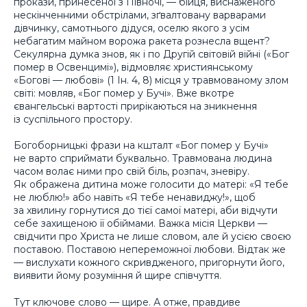
прокази, принесеної з Півночі, — бійця, виснаженого
нескінченними обстрілами, зґвалтовану варварами
дівчинку, самотнього дідуся, оселю якого з усім
небагатим майном ворожа ракета рознесла вщент?
Секулярна думка знов, як і по Другій світовій війні («Бог
помер в Освенцимі»), відмовляє християнському
«Богові — любові»
(1 Ін. 4, 8) місця у травмованому злом
світі: мовляв,
«Бог помер у Бучі»
. Вже вкотре
євангельські вартості прирікаються на зникнення
із суспільного простору.
Богоборницькі фрази на кшталт «Бог помер у Бучі»
не варто сприймати буквально. Травмована людина
часом волає ними про свій біль, розпач, зневіру.
Як ображена дитина може голосити до матері: «Я тебе
не люблю!» або навіть «Я тебе ненавиджу!», щоб
за хвилину горнутися до тієї самої матері, аби відчути
себе захищеною її обіймами. Важка місія Церкви —
свідчити про Христа не лише словом, але й усією своєю
поставою. Поставою непереможної любови. Відтак же
— вислухати кожного скривдженого, пригорнути його,
виявити йому розуміння й щире співчуття.
Тут ключове слово —
щире.
А отже, правдиве