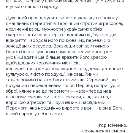
вагання, зневіра у власних можливостях. Це стосується
й усього нашого народу.
Духовний провід мусить вивести українців із полону
оманливих стереотипів. Героїчний спротив агресорові,
незліченні взірці мужности українських воїнів
і жертовности волонтерів є чудовим підґрунтям для
відкриття народові його прихованих, переважно
занедбаних ресурсів. Вразивши світ звитяжною
боротьбою із зухвалим самовпевненим монстром,
українці здатні ще більше вразити його красою
відбудованих «розумних» міст і сіл,
конкурентоспроможною економікою, демократичною
культурою, якістю продукції, інноваційними
технологіями і багато-багато чим іще. Скромний, але
потужний і переконливий голос Церкви, попри гуркіт
зброї, кличе нас до перемоги — насамперед над
власними сумнівами і комплексами, а відтак і над
ворожою агресією та її руйнівними наслідками.
Перемоги, яка неодмінно виросте з віри — віри в Бога,
в свій народ, у себе самих.
† Ігор Ісіченко,
архиєпископ-емерит