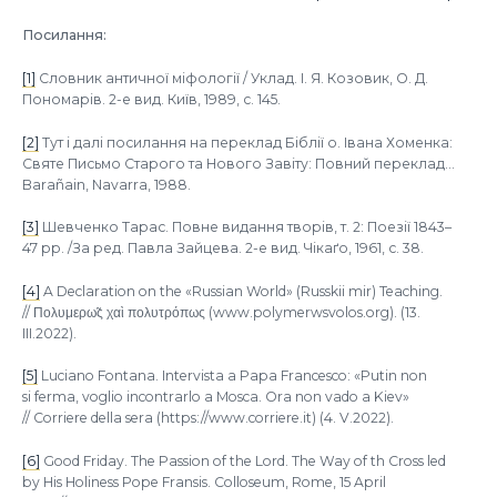
Посилання:
[1]
Словник античної міфології
/ Уклад. І. Я. Козовик, О. Д.
Пономарів. 2-е вид. Київ, 1989, с. 145.
[2]
Тут і далі посилання на переклад Біблії о. Івана Хоменка:
Святе Письмо Старого та Нового Завіту: Повний переклад
…
Barañain, Navarra, 1988.
[3]
Шевченко Тарас.
Повне видання творів
, т. 2:
Поезії 1843–
47 рр.
/За ред. Павла Зайцева. 2-е вид. Чікаґо, 1961, с. 38.
[4]
A Declaration on the «Russian World» (Russkii mir) Teaching.
//
Πολυμερω̃ς χαὶ πολυτρόπως
(www.polymerwsvolos.org). (13.
III.2022).
[5]
Luciano Fontana. Intervista a Papa Francesco: «Putin non
si ferma, voglio incontrarlo a Mosca. Ora non vado a Kiev»
//
Corriere della sera
(https://www.corriere.it) (4. V.2022).
[6]
Good Friday. The Passion of the Lord. The Way of th Cross led
by His Holiness Pope Fransis. Colloseum, Rome, 15 April