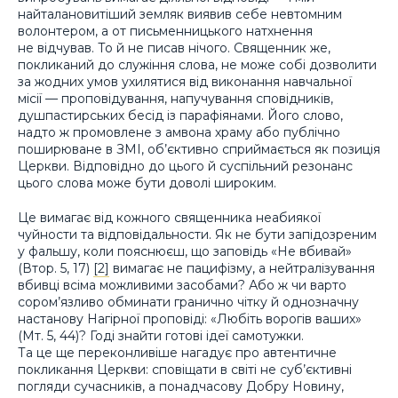
найталановитіший земляк виявив себе невтомним
волонтером, а от письменницького натхнення
не відчував. То й не писав нічого. Священник же,
покликаний до служіння слова, не може собі дозволити
за жодних умов ухилятися від виконання навчальної
місії — проповідування, напучування сповідників,
душпастирських бесід із парафіянами. Його слово,
надто ж промовлене з амвона храму або публічно
поширюване в ЗМІ, об’єктивно сприймається як позиція
Церкви. Відповідно до цього й суспільний резонанс
цього слова може бути доволі широким.
Це вимагає від кожного священника неабиякої
чуйности та відповідальности. Як не бути запідозреним
у фальшу, коли пояснюєш, що заповідь «Не вбивай»
(Втор. 5, 17)
[2]
вимагає не пацифізму, а нейтралізування
вбивці всіма можливими засобами? Або ж чи варто
сором’язливо обминати гранично чітку й однозначну
настанову Нагірної проповіді: «Любіть ворогів ваших»
(Мт. 5, 44)? Годі знайти готові ідеї самотужки.
Та це ще переконливіше нагадує про автентичне
покликання Церкви: сповіщати в світі не суб’єктивні
погляди сучасників, а понадчасову Добру Новину,