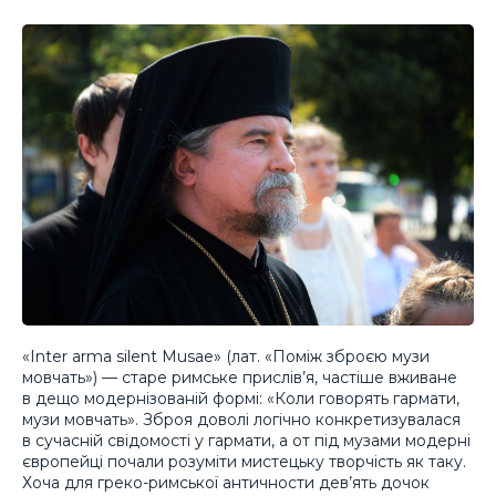
«Inter arma silent Musae» (
лат. «Поміж зброєю музи
мовчать»
) — старе римське прислів’я, частіше вживане
в дещо модернізованій формі: «Коли говорять гармати,
музи мовчать».
Зброя
доволі логічно конкретизувалася
в сучасній свідомості у
гармати
, а от під
музами
модерні
європейці почали розуміти мистецьку творчість як таку.
Хоча для греко-римської античности дев’ять дочок