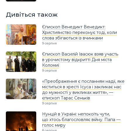
Дивіться також
Єпископ Венедикт Венедикт:
Християнство переконує тоді, коли
слова збігаються із вчинками
9 серпня
Єпископ Василій Івасюк взяв участь
в урочистому відкритті Дня міста
Коломиї
9 серпня
«Преображення є посланням надії, яке
міститься в хресті Ісуса і закликає нас
до мужності у викликах життя», —
єпископ Тарас Сеньків
9 серпня
Нунцій в Україні: непокоїть чути,
що хтось благословляє війну. Папа —
голос миру
8 серпня