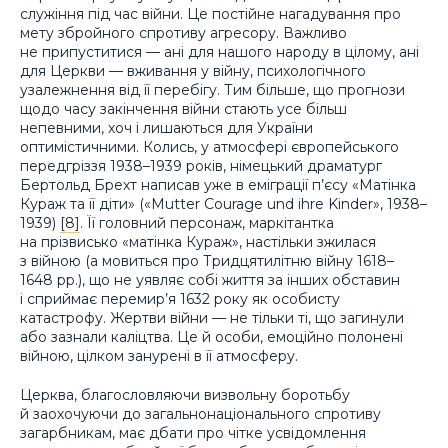
служіння під час війни. Це постійне нагадування про
мету збройного спротиву агресору. Важливо
не припуститися — ані для нашого народу в цілому, ані
для Церкви — вживання у війну, психологічного
узалежнення від її перебігу. Тим більше, що прогнози
щодо часу закінчення війни стають усе більш
непевними, хоч і лишаються для України
оптимістичними. Колись, у атмосфері європейського
передгріззя 1938–1939 років, німецький драматург
Бертольд Брехт написав уже в еміграції п’єсу «Матінка
Кураж та її діти» («Mutter Courage und ihre Kinder», 1938–
1939)
[8]
. Її головний персонаж, маркітантка
на прізвисько «матінка Кураж», настільки зжилася
з війною (а мовиться про Тридцятилітню війну 1618–
1648 рр.), що не уявляє собі життя за інших обставин
і сприймає перемир’я 1632 року як особисту
катастрофу. Жертви війни — не тільки ті, що загинули
або зазнали каліцтва. Це й особи, емоційно полонені
війною, цілком занурені в її атмосферу.
Церква, благословляючи визвольну боротьбу
й заохочуючи до загальнонаціонального спротиву
загарбникам, має дбати про чітке усвідомлення