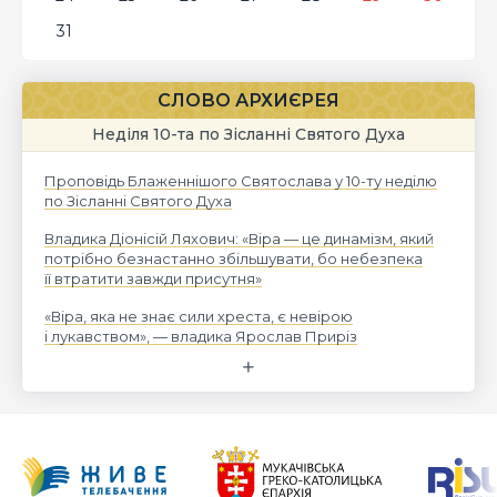
31
СЛОВО АРХИЄРЕЯ
Неділя 10-та по Зісланні Святого Духа
Проповідь Блаженнішого Святослава у 10-ту неділю
по Зісланні Святого Духа
Владика Діонісій Ляхович: «Віра — це динамізм, який
потрібно безнастанно збільшувати, бо небезпека
її втратити завжди присутня»
«Віра, яка не знає сили хреста, є невірою
і лукавством», — владика Ярослав Приріз