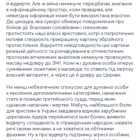
й відверте. Але ж війна неминуче передбачає змагання
в інформаційному просторі, коли правдива, але
невигідна інформація може бути використана ворогом.
Діє цензура, яка суворо обмежує повідомлення про
бойові дії. Ворожим соловйовим і симонянам
протистоять наші власні арестовичі, котрі з патріотичних
мотивів створюють прикрашену картину збройного
протистояння. Відкриття невідповідности цієї картини
реальній дійсності та розчарування в оптимістичних
прогнозах вітчизняних аналітиків неминуче провокують
масову недовіру до ЗМІ. Коли ж і духовна особа оперує
сумнівними сюжетами з масмедіа, то ставить під загрозу
власний авторитет, а через це й довіру до Церкви.
Не менш небезпечною спокусою для духовної особи
є мислення дипломатичними категоріями, намагання
стати в позицію третейського судді, перед яким
однакові напасник і жертва. Мабуть, найбільшого болю
для християн в Україні завдавала відмова зарубіжних
церковних лідерів перейнятися їхнім болем, виявити
відверту солідарність зі стражденним народом, назвати
речі своїми іменами, а не ховатися за обтічними
фразами. Ну а про відверту підтримку агресії особами,