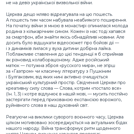
не на девіз української визвольної війни.
Церква дещо мляво відреагувала на цю пошесть.
А пошесть тим часом набувала неабиякого поширення.
На початку війни зі мною в монастирі опинилася молода
родина з кількарічним сином. Кожен із нас тоді хапався
за смартфон, аби знайти якісь обнадійливі новини. Але
досить було відшукати відеосюжет про бойові дії —
і з динаміків лилася у вуха дитини добірна лайка.
Поблажливе ставлення до цієї тенденції я б сприймав
як різновид колабораціонізму. Адже російський
матюк — потужна зброя «русского мира», не згірш
за «Газпром» чи класичну літературу з Пушкіним
і Булгаковим, від яких нині активно очищується
український культурний простір. Свідчення Церкви про
креативну силу слова — Слова, котрим «постало все»
(Ін. 1, 3) і котре відлунює в нашій мові, — мусить постійно
застерігати перед прихованою експансією ворожого,
руйнівного слова в наш духовний світ.
Реагуючи на виклики суворого воєнного часу, Церква
цілком мотивовано зосереджується на актуальних бідах
нашого народу. Війна трансформує ритм щоденного
життя Церкви, визначає характер проповіді,