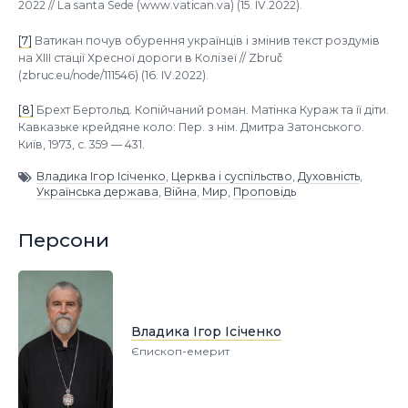
2022 //
La santa Sede
(www.vatican.va) (15. IV.2022).
[7]
Ватикан почув обурення українців і змінив текст роздумів
на XIII стації Хресної дороги в Колізеї //
Zbruč
(zbruc.eu/node/111546) (16. IV.2022).
[8]
Брехт Бертольд.
Копійчаний роман. Матінка Кураж та її діти.
Кавказьке крейдяне коло
: Пер. з нім. Дмитра Затонського.
Київ, 1973, с. 359
—
431.
Владика Ігор Ісіченко
,
Церква і суспільство
,
Духовність
,
Українська держава
,
Війна
,
Мир
,
Проповідь
Персони
Владика Ігор Ісіченко
Єпископ-емерит