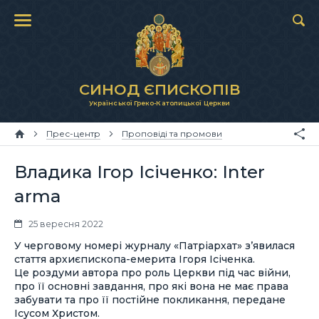
СИНОД ЄПИСКОПІВ
Української Греко-Католицької Церкви
Прес-центр
Проповіді та промови
Владика Ігор Ісіченко: Inter
arma
25 вересня 2022
У черговому номері журналу «Патріархат» з’явилася
стаття архиєпископа-емерита Ігоря Ісіченка.
Це роздуми автора про роль Церкви під час війни,
про її основні завдання, про які вона не має права
забувати та про її постійне покликання, передане
Ісусом Христом.