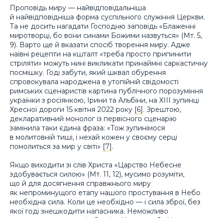
Проповідь миру — найвідповідальніша
й найвідповідніша форма суспільного служіння Церкви.
Та не досить нагадати Господню заповідь «Блаженні
миротворці, бо вони синами Божими назвуться» (Мт. 5,
9). Варто ще й вказати спосіб творення миру. Адже
наївні рецепти на кшталт «треба просто припинити
стріляти» можуть нині викликати принаймні саркастичну
посмішку. Годі забути, який шквал обурення
спровокувала народжена в утопійній свідомості
римських сценаристів картина публічного порозуміння
українки з росіянкою, Ірини та Альбіни, на ХІІІ зупинці
Хресної дороги 15 квітня 2022 року
[6]
. Зрештою,
декларативний монолог із первісного сценарію
замінила таки єдина фраза: «Тож зупинімося
в молитовній тиші, і нехай кожен у своєму серці
помолиться за мир у світі»
[7]
.
Якщо виходити зі слів Христа «Царство Небесне
здобувається силою» (Мт. 11, 12), мусимо розуміти,
що й для досягнення справжнього миру
як непроминущого етапу нашого простування в Небо
необхідна сила. Коли це необхідно — і сила зброї, без
якої годі знешкодити напасника. Неможливо