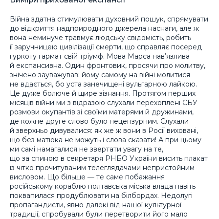
Війна здатна стимулювати духовний пошук, спрямувати
до відкриття надприродного джерела наснаги, але ж
вона неминуче травмує людську свідомість, робить
її заручницею цивілізації смерти, що справляє посеред
гуркоту гармат свій тріумф. Мова Марса нав’язлива
й експансивна. Один фронтовик, просячи про молитву,
знічено зауважував: йому самому на війні молитися
не вдається, бо уста занечищені вульгарною лайкою.
Це дуже болюче й щире зізнання. Протягом перших
місяців війни ми з відразою слухали перехоплені СБУ
розмови окупантів зі своїми матерями й дружинами,
де кожне друге слово було нецензурним. Слухали
й зверхньо дивувалися: як же ж вони в Росії виховані,
що без матюка не можуть і слова сказати! А при цьому
ми самі намагалися не звертати увагу на те,
що за спиною в секретаря РНБО України висить плакат
із чітко прочитуваним телеглядачами непристойним
висловом. Що більше — те саме побажання
російському кораблю полтавська міська влада навіть
поквапилася продублювати на білбордах. Недолугі
пропагандисти, явно далекі від нашої культурної
традиції, спробували були перетворити його мало