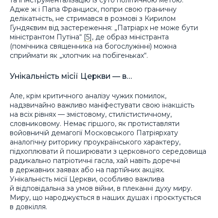
та її інструменталізацію із суто політичною метою.
Адже ж і Папа Франциск, попри свою граничну
делікатність, не стримався в розмові з Кирилом
Гундяєвим від застереження: „Патріарх не може бути
міністрантом Путіна“
[5]
, де образ міністранта
(помічника священника на богослужінні) можна
сприймати як „хлопчик на побігеньках“.
Унікальність місії Церкви — в…
Але, крім критичного аналізу чужих помилок,
надзвичайно важливо маніфестувати свою інакшість
на всіх рівнях — змістовому, стилістистичному,
словниковому. Немає гіршого, як протиставляти
войовничій демагогії Московського Патріярхату
аналогічну риторику проукраїнського характеру,
підхоплювати й поширювати з церковного середовища
радикально патріотичні гасла, хай навіть доречні
в державних заявах або на партійних акціях.
Унікальність місії Церкви, особливо важлива
й відповідальна за умов війни, в плеканні духу миру.
Миру, що народжується в наших душах і проєктується
в довкілля.