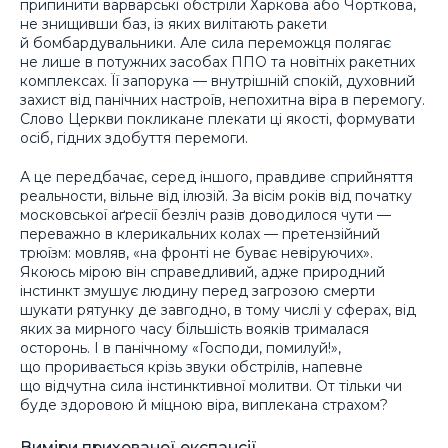
припинити варварські обстріли Харкова або Чорткова,
не знищивши баз, із яких вилітають ракети
й бомбардувальники. Але сила переможця полягає
не лише в потужних засобах ППО та новітніх ракетних
комплексах. Її запорука — внутрішній спокій, духовний
захист від панічних настроїв, непохитна віра в перемогу.
Слово Церкви покликане плекати ці якості, формувати
осіб, гідних здобуття перемоги.
А це передбачає, серед іншого, правдиве сприйняття
реальности, вільне від ілюзій. За вісім років від початку
московської аґресії безліч разів доводилося чути —
переважно в клерикальних колах — претензійний
трюїзм: мовляв, «на фронті не буває невіруючих».
Якоюсь мірою він справедливий, адже природний
інстинкт змушує людину перед загрозою смерти
шукати рятунку де завгодно, в тому числі у сферах, від
яких за мирного часу більшість вояків трималася
осторонь. І в панічному «Господи, помилуй!»,
що проривається крізь звуки обстрілів, напевне
що відчутна сила інстинктивної молитви. От тільки чи
буде здоровою й міцною віра, виплекана страхом?
Виміри прихованої експансії