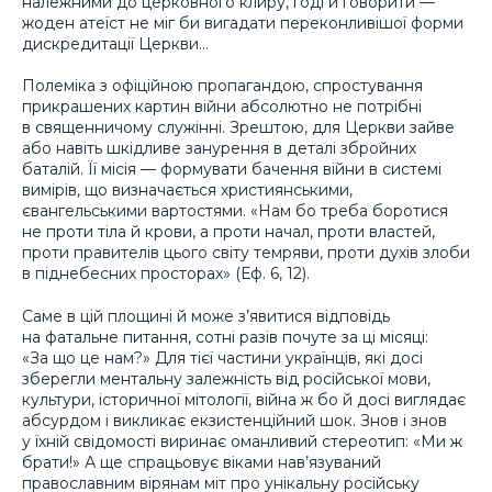
належними до церковного клиру, годі й говорити —
жоден атеїст не міг би вигадати переконливішої форми
дискредитації Церкви…
Полеміка з офіційною пропагандою, спростування
прикрашених картин війни абсолютно не потрібні
в священничому служінні. Зрештою, для Церкви зайве
або навіть шкідливе занурення в деталі збройних
баталій. Її місія — формувати бачення війни в системі
вимірів, що визначається християнськими,
євангельськими вартостями. «Нам бо треба боротися
не проти тіла й крови, а проти начал, проти властей,
проти правителів цього світу темряви, проти духів злоби
в піднебесних просторах» (Еф. 6, 12).
Саме в цій площині й може з’явитися відповідь
на фатальне питання, сотні разів почуте за ці місяці:
«За що це нам?»
Для тієї частини українців, які досі
зберегли ментальну залежність від російської мови,
культури, історичної мітології, війна ж бо й досі виглядає
абсурдом і викликає екзистенційний шок. Знов і знов
у їхній свідомості виринає оманливий стереотип: «Ми ж
брати!» А ще спрацьовує віками нав’язуваний
православним вірянам міт про унікальну російську