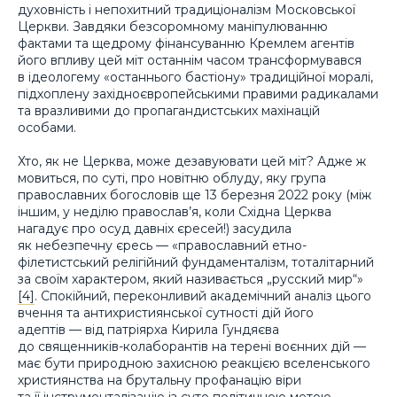
духовність і непохитний традиціоналізм Московської
Церкви. Завдяки безсоромному маніпулюванню
фактами та щедрому фінансуванню Кремлем агентів
його впливу цей міт останнім часом трансформувався
в ідеологему «останнього бастіону» традиційної моралі,
підхоплену західноєвропейськими правими радикалами
та вразливими до пропагандистських махінацій
особами.
Хто, як не Церква, може дезавуювати цей міт? Адже ж
мовиться, по суті, про новітню облуду, яку група
православних богословів ще 13 березня 2022 року (між
іншим, у неділю православ’я, коли Східна Церква
нагадує про осуд давніх єресей!) засудила
як небезпечну єресь — «православний етно-
філетистський релігійний фундаменталізм, тоталітарний
за своїм характером, який називається „русский мир“»
[4]
. Спокійний, переконливий академічний аналіз цього
вчення та антихристиянської сутності дій його
адептів — від патріярха Кирила Гундяєва
до священників-колаборантів на терені воєнних дій —
має бути природною захисною реакцією вселенського
християнства на брутальну профанацію віри