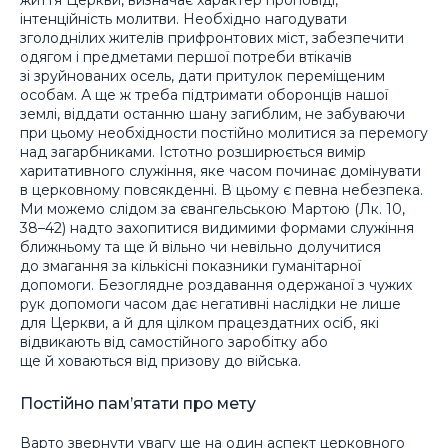
інтенційність молитви. Необхідно нагодувати
зголоднілих жителів прифронтових міст, забезпечити
одягом і предметами першої потреби втікачів
зі зруйнованих осель, дати притулок переміщеним
особам. А ще ж треба підтримати оборонців нашої
землі, віддати останню шану загиблим, не забуваючи
при цьому необхідности постійно молитися за перемогу
над загарбниками. Істотно розширюється вимір
харитативного служіння, яке часом починає домінувати
в церковному повсякденні. В цьому є певна небезпека.
Ми можемо слідом за євангельською Мартою (Лк. 10,
38–42) надто захопитися видимими формами служіння
ближньому та ще й вільно чи невільно долучитися
до змагання за кількісні показники гуманітарної
допомоги. Безоглядне роздавання одержаної з чужих
рук допомоги часом дає негативні наслідки не лише
для Церкви, а й для цілком працездатних осіб, які
відвикають від самостійного заробітку або
ще й ховаються від призову до війська.
Постійно пам’ятати про мету
Варто звернути увагу ще на один аспект церковного