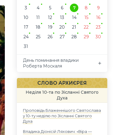
3
4
5
6
7
8
9
10
11
12
13
14
15
16
17
18
19
20
21
22
23
24
25
26
27
28
29
30
31
День поминання владики
Роберта Москаля
СЛОВО АРХИЄРЕЯ
Неділя 10-та по Зісланні Святого
Духа
Проповідь Блаженнішого Святослава
у 10-ту неділю по Зісланні Святого
Духа
Владика Діонісій Ляхович: «Віра —