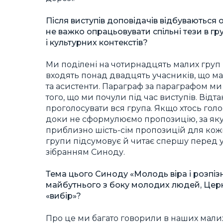
Після виступів доповідачів відбуваються 
не важко опрацьовувати спільні тези в гр
і культурних контекстів?
Ми поділені на чотирнадцять малих груп (ci
входять понад двадцять учасників, що ма
та асистенти. Параграф за параграфом м
того, що ми почули під час виступів. Від
проголосувати вся група. Якщо хтось гол
доки не сформулюємо пропозицію, за яку
приблизно шість-сім пропозицій для кожн
групи підсумовує й читає спершу перед у
зібранням Синоду.
Тема цього Синоду «Молодь віра і розпіз
майбутнього з боку молодих людей, Церк
«вибір»?
Про це ми багато говорили в наших малих