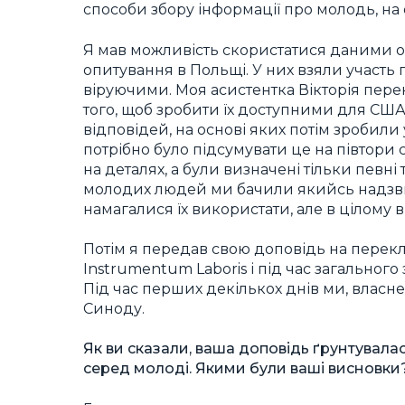
способи збору інформації про молодь, на 
Я мав можливість скористатися даними оп
опитування в Польщі. У них взяли участь 
віруючими. Моя асистентка Вікторія пер
того, щоб зробити їх доступними для США,
відповідей, на основі яких потім зробили 
потрібно було підсумувати це на півтори
на деталях, а були визначені тільки певні
молодих людей ми бачили якийсь надзви
намагалися їх використати, але в цілому в
Потім я передав свою доповідь на перекл
Instrumentum Laboris і під час загальног
Під час перших декількох днів ми, власне
Синоду.
Як ви сказали, ваша доповідь ґрунтувалас
серед молоді. Якими були ваші висновки