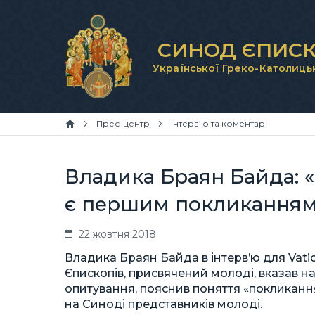
СИНОД ЄПИСК
Української Греко-Католиць
Прес-центр
Інтерв’ю та коментарі
Владика Браян Байда: «
є першим покликання
22 жовтня 2018
Владика Браян Байда в інтерв’ю для Vati
Єпископів, присвячений молоді, вказав на
опитування, пояснив поняття «покликання
на Синоді представників молоді.