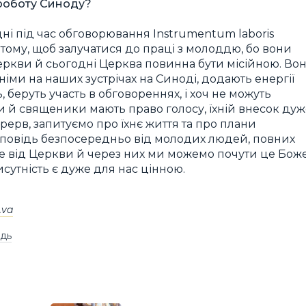
 роботу Синоду?
одні під час обговорювання Іnstrumentum laboris
тому, щоб залучатися до праці з молоддю, бо вони
еркви й сьогодні Церква повинна бути місійною. Во
тніми на наших зустрічах на Синоді, додають енергії
 беруть участь в обговореннях, і хоч не можуть
пи й священики мають право голосу, їхній внесок ду
рерв, запитуємо про їхнє життя та про плани
дповідь безпосередньо від молодих людей, повних
оче від Церкви й через них ми можемо почути це Бож
исутність є дуже для нас цінною.
.va
дь