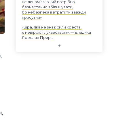
це динамізм, який потрібно
безнастанно збільшувати,
бо небезпека її втратити завжди
присутня»
«Віра, яка не знає сили хреста,
є невірою і лукавством», — владика
Ярослав Приріз
д
и,