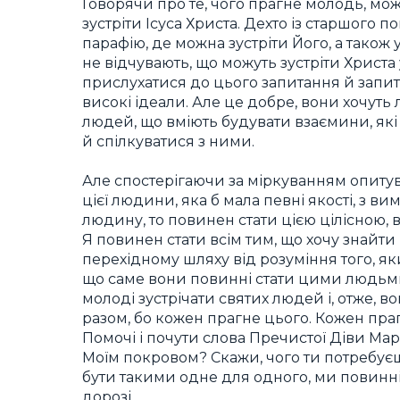
Говорячи про те, чого прагне молодь, мо
зустріти Ісуса Христа. Дехто із старшого 
парафію, де можна зустріти Його, а також 
не відчувають, що можуть зустріти Христа 
прислухатися до цього запитання й запит
високі ідеали. Але це добре, вони хочуть
людей, що вміють будувати взаємини, які 
й спілкуватися з ними.
Але спостерігаючи за міркуванням опитув
цієї людини, яка б мала певні якості, з ви
людину, то повинен стати цією цілісною,
Я повинен стати всім тим, що хочу знайт
перехідному шляху від розуміння того, як
що саме вони повинні стати цими людьми
молоді зустрічати святих людей і, отже, 
разом, бо кожен прагне цього. Кожен праг
Помочі і почути слова Пречистої Діви Марії
Моїм покровом? Скажи, чого ти потребуєш
бути такими одне для одного, ми повинні
дорозі.