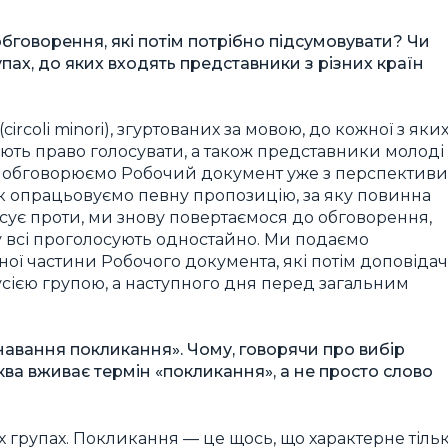
обговорення, які потім потрібно підсумовувати? Чи
упах, до яких входять представники з різних країн
rcoli minori), згуртованих за мовою, до кожної з яки
ють право голосувати, а також представники молоді
и обговорюємо Робочий документ уже з перспективи
так опрацьовуємо певну пропозицію, за яку повинна
осує проти, ми знову повертаємося до обговорення,
 всі проголосують одностайно. Ми подаємо
ої частини Робочого документа, які потім доповідач
сією групою, а наступного дня перед загальним
навання покликання». Чому, говорячи про вибір
ва вживає термін «покликання», а не просто слово
 групах. Покликання — це щось, що характерне тіль