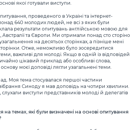
основі якої готували виступи.
итування, проведеного в Україні та інтернет-
понад 640 молодих людей, не всі з яких були
еклала результати опитувань англійською мовою для
 Австралії та Європи. Ми отримали понад сто сторін
узагальнення на десятьох сторінках, а пізніше мені
 сторінки. Отже, неможливо було зосередитися
 теми, важливі для молоді. Якщо в одній із відповідей
чайно цікавий приклад або особливі слова,
 основу моєї доповіді лягли узагальнені теми.
ад. Моя тема стосувалася першої частини
о зібрання Синоду я мав доповідь на чотири хвилини.
, слухали виступи представників молоді й делегатів
я на темах, які були визначені на основі опитування
?