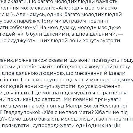
жна сказати, що багато молодих людей бажають
покоління може сказати: «Але ж для цього маємо
у сім’ї». Але чомусь, однак, багато молодих людей
у своїх парафіях. Тому ми всі разом повинні
ати себе: чому? На мою думку, молодь має дуже
 людей, які б були цілісними, відповідальними, —
не осуджують. І цих людей вони хочуть зустріти
аних, можна також сказати, що вони пов’язують пош
могами до себе самих. Тобто, якщо я хочу знайти таку
 відповідальною людиною, що має знання й ідеали.
и в інших. І важливо супроводжувати молодь на цьом
их людей вони хочуть зустріти, до усвідомлення,
 для інших. І це можна підсумувати як прагнення
вони покликані до святості. Ми повинні прямувати
не відчути на собі погляд Матері Божої Неустанної
 Гвадалупської: «Хіба я не твоя Мати? Хіба ти не під
?» Саме цього бажають молоді люди, і вони повинні
 прямувати і супроводжувати одні одних на цій