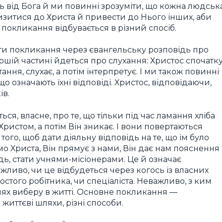
ь від Бога й ми повинні зрозуміти, що кожна людськ
изитися до Христа й привести до Нього інших, аби
е покликання відбувається в різний спосіб.
и покликання через євангельську розповідь про
ршій частині йдеться про слухання: Христос спочатк
ання, слухає, а потім інтерпретує. І ми також повинні
о означають їхні відповіді. Христос, відповідаючи,
ів.
ся, власне, про те, що тільки під час ламання хліба
Христом, а потім Він зникає. І вони повертаються
ого, щоб дати діяльну відповідь на те, що їм було
ємо Христа, Він прямує з нами, Він дає нам пояснення
ідь, стати учнями-місіонерами. Це й означає
жливо, чи це відбудеться через когось із власних
ростого робітника, чи спеціаліста. Неважливо, з ким
лях виберу в житті. Основне покликання —
 життєві шляхи, різні способи.