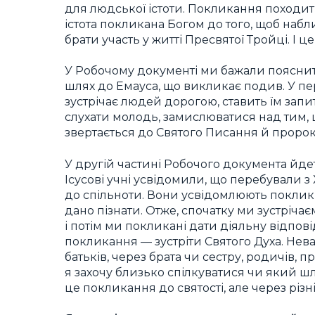
для людської істоти. Покликання походит
істота покликана Богом до того, щоб набл
брати участь у житті Пресвятої Тройці. І ц
У Робочому документі ми бажали пояснит
шлях до Емауса, що викликає подив. У пе
зустрічає людей дорогою, ставить їм запит
слухати молодь, замислюватися над тим, щ
звертається до Святого Писання й пророк
У другій частині Робочого документа йдеть
Ісусові учні усвідомили, що перебували з 
до спільноти. Вони усвідомлюють поклик т
дано пізнати. Отже, спочатку ми зустріча
і потім ми покликані дати діяльну відпов
покликання — зустріти Святого Духа. Нева
батьків, через брата чи сестру, родичів, п
я захочу близько спілкуватися чи який ш
це покликання до святості, але через різні