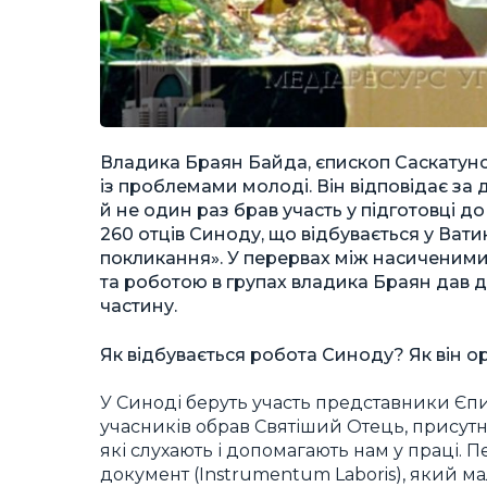
Владика Браян Байда, єпископ Саскатунс
із проблемами молоді. Він відповідає з
й не один раз брав участь у підготовці до
260 отців Синоду, що відбувається у Вати
покликання». У перервах між насиченим
та роботою в групах владика Браян дав д
частину.
Як відбувається робота Синоду? Як він о
У Синоді беруть участь представники Єпи
учасників обрав Святіший Отець, присутн
які слухають і допомагають нам у праці
документ (Instrumentum Laboris), який м