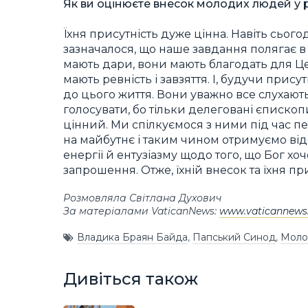
Як ви оцінюєте внесок молодих людей у
Їхня присутність дуже цінна. Навіть сьог
зазначалося, що наше завдання полягає в 
мають дари, вони мають благодать для Ц
мають ревність і завзяття. І, будучи прису
до цього життя. Вони уважно все слухають,
голосувати, бо тільки делеговані єписко
цінний. Ми спілкуємося з ними під час пе
на майбутнє і таким чином отримуємо ві
енергії й ентузіазму щодо того, що Бог х
запрошення. Отже, їхній внесок та їхня пр
Розмовляла Світлана Духович
За матеріалами VaticanNews:
www.vaticannews
Владика Браян Байда
,
Папський Синод
,
Моло
Дивіться також