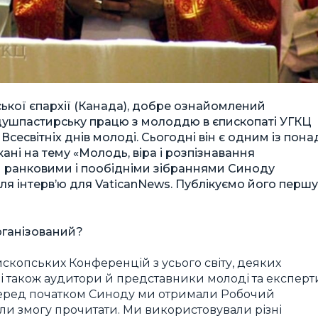
ької єпархії (Канада), добре ознайомлений
а душпастирську працю з молоддю в єпископаті УГКЦ
 Всесвітніх днів молоді. Сьогодні він є одним із пона
кані на тему «Молодь, віра і розпізнавання
и ранковими і пообідніми зібраннями Синоду
ля інтерв’ю для VaticanNews. Публікуємо його першу
рганізований?
скопських Конференцій з усього світу, деяких
і також аудитори й представники молоді та експерт
. Перед початком Синоду ми отримали Робочий
али змогу прочитати. Ми використовували різні