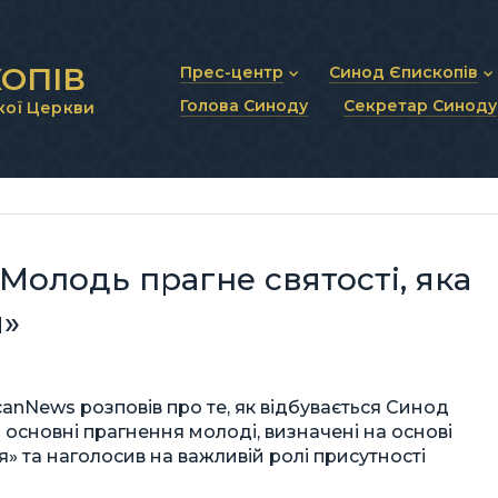
ОПІВ
Прес-центр
Синод Єпископів
Голова Синоду
Секретар Синоду
кої Церкви
Новини та анонси
Статут Синоду Єписко
Інтерв’ю та коментарі
Регламент Синоду Єп
Проповіді та промови
Положення про Голов
Молитовне прикликанн
Синодальні органи
Секретаріат Синоду
Контактна інформація
Молодь прагне святості, яка
м»
canNews розповів про те, як відбувається Синод
 основні прагнення молоді, визначені на основі
» та наголосив на важливій ролі присутності