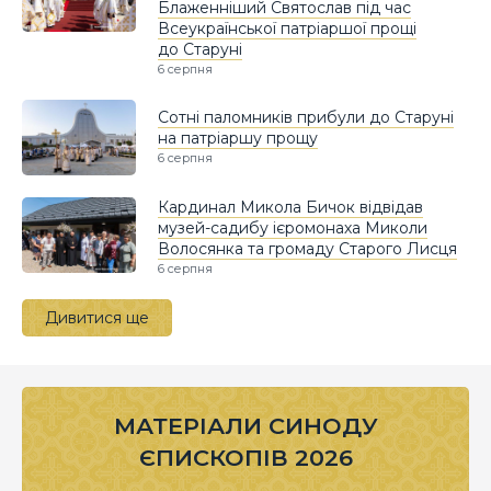
Блаженніший Святослав під час
Всеукраїнської патріаршої прощі
до Старуні
6 серпня
Сотні паломників прибули до Старуні
на патріаршу прощу
6 серпня
Кардинал Микола Бичок відвідав
музей-садибу ієромонаха Миколи
Волосянка та громаду Старого Лисця
6 серпня
Дивитися ще
МАТЕРІАЛИ СИНОДУ
ЄПИСКОПІВ 2026