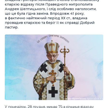
єпархію відразу після Праведного митрополита
Андрея Шептицького, і слід особливо наголосити,
що це була гідна заміна. Впродовж 41 року,
в фактично найтяжчий період ХХ ст., владика
провадив єпархією та беріг її як справді Добрий
пастир.
У понеділок, 28 грудня, минає 75-а річниця відходу