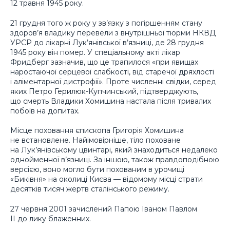
12 травня 1945 року.
21 грудня того ж року у зв’язку з погіршенням стану
здоров’я владику перевели з внутрішньої тюрми НКВД
УРСР до лікарні Лук’янівської в’язниці, де 28 грудня
1945 року він помер. У спеціальному акті лікар
Фридберг зазначив, що це трапилося «при явищах
наростаючої серцевої слабкості, від старечої дряхлості
і аліментарної дистрофії». Проте численні свідки, серед
яких Петро Герилюк-Купчинський, підтверджують,
що смерть Владики Хомишина настала після тривалих
побоїв на допитах.
Місце поховання єпископа Григорія Хомишина
не встановлене. Найімовірніше, тіло поховане
на Лук’янівському цвинтарі, який знаходиться недалеко
однойменної в’язниці. За іншою, також правдоподібною
версією, воно могло бути похованим в урочищі
«Биківня» на околиці Києва — відомому місці страти
десятків тисяч жертв сталінського режиму.
27 червня 2001 зачислений Папою Іваном Павлом
ІІ до лику блаженних.