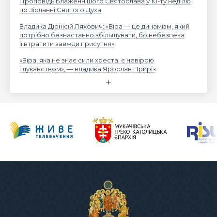
Проповідь Блаженнішого Святослава у 10-ту неділю
по Зісланні Святого Духа
Владика Діонісій Ляхович: «Віра — це динамізм, який
потрібно безнастанно збільшувати, бо небезпека
її втратити завжди присутня»
«Віра, яка не знає сили хреста, є невірою
і лукавством», — владика Ярослав Приріз