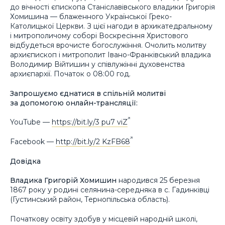
до вічності єпископа Станіславівського владики Григорія
Хомишина — блаженного Української Греко-
Католицької Церкви. З цієї нагоди в архикатедральному
і митрополичому соборі Воскресіння Христового
відбудеться врочисте богослужіння. Очолить молитву
архиєпископ і митрополит Івано-Франківський владика
Володимир Війтишин у співлужінні духовенства
архиєпархії. Початок о 08:00 год.
Запрошуємо єднатися в спільній молитві
за допомогою онлайн-трансляції:
YouTube —
https://bit.ly/3 pu7 viZ
Facebook —
http://bit.ly/2 KzFB68
Довідка
Владика Григорій Хомишин
народився 25 березня
1867 року у родині селянина-середняка в с. Гадинківці
(Густинський район, Тернопільська область).
Початкову освіту здобув у місцевій народній школі,