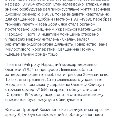
кафедрі. З 1904 єпископ Станиславівської єпархії, у якій
значно розбудував релігійно-суспільне життя; заснував
духовну семінарію (1907), почав видавати квартальник
для священиків «Добрий Пастир» (1931–1939), перебрав
тижневу газету «Нова Зоря», яка стала органом
протегованої Хомишиним Української Католицької
Народної Партії. З ініціативи Хомишина створено
у парафіях мережу читалень «Скала», велася
харитативно-допомогова діяльність: Товариство Івана
Милостивого, кооператив «Священича Поміч»,
«Дієцезіальний фонд» тощо.
11 квітня 1945 року Народний комісар державної
безпеки УРСР та прокурор Львівської області
затвердили рішення позбавити Григорія Хомишина волі.
Того ж дня працівник Станіславівського управління
Народного комісаріату державної безпеки Свистун
отримав ордер № 634 на арешт і обшук єпископа.
10 травня 1945 року після допитів станіславівському
єпископові було висунуто обвинувачення.
Єпископ Григорій Хомишин, як засвідчують матеріалам
архіву КДБ, був ознайомлений із обвинуваченнями