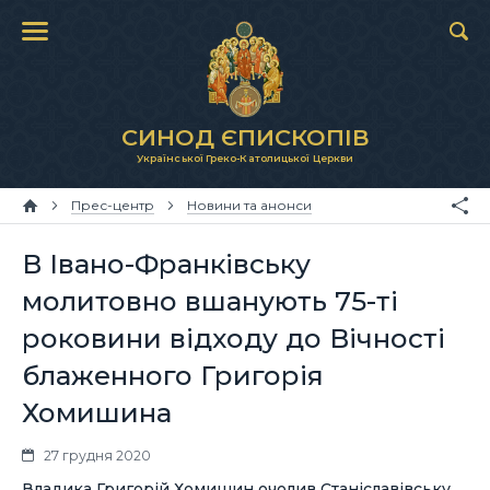
СИНОД ЄПИСКОПІВ
Української Греко-Католицької Церкви
Прес-центр
Новини та анонси
В Івано-Франківську
молитовно вшанують 75-ті
роковини відходу до Вічності
блаженного Григорія
Хомишина
27 грудня 2020
Владика Григорій Хомишин очолив Станіславівську