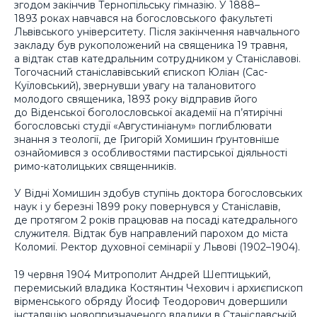
згодом закінчив Тернопільську гімназію. У 1888–
1893 роках навчався на богословського факультеті
Львівського університету. Після закінчення навчального
закладу був рукоположений на священика 19 травня,
а відтак став катедральним сотрудником у Станіславові.
Тогочасний станіславівський єпископ Юліан (Сас-
Куїловський), звернувши увагу на талановитого
молодого священика, 1893 року відправив його
до Віденської боголословської академії на п’ятирічні
богословські студії «Августиніанум» поглиблювати
знання з теології, де Григорій Хомишин ґрунтовніше
ознайомився з особливостями пастирської діяльності
римо-католицьких священників.
У Відні Хомишин здобув ступінь доктора богословських
наук і у березні 1899 року повернувся у Станіславів,
де протягом 2 років працював на посаді катедрального
служителя. Відтак був направлений парохом до міста
Коломиї. Ректор духовної семінарії у Львові (1902–1904).
19 червня 1904 Митрополит Андрей Шептицький,
перемиський владика Костянтин Чехович і архиєпископ
вірменського обряду Йосиф Теодорович довершили
інсталяцію новопризначеного владики в Станіславській