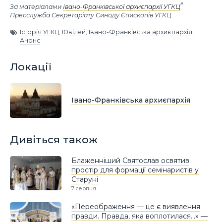
За матеріалами
Івано-Франківської архиєпархії УГКЦ
Пресслужба Секретаріату Синоду Єпископів УГКЦ
Історія УГКЦ
,
Ювілей
,
Івано-Франківська архиєпархія
,
Анонс
Локації
Івано-Франківська архиєпархія
Дивіться також
Блаженніший Святослав освятив
простір для формації семінаристів у
Старуні
7 серпня
«Переображення — це є виявлення
правди. Правда, яка воплотилася…» —