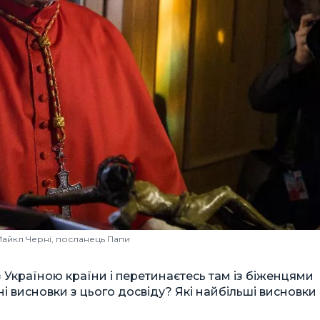
айкл Черні, посланець Папи
з Україною країни і перетинаєтесь там із біженцями
овні висновки з цього досвіду? Які найбільші висновки