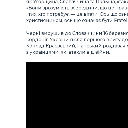
як Угорщина, Словаччина та Польща, «так
«Вони зрозуміють зсередини, що це правил
і тих, хто потребує, — це вітати. Ось що о
християнином, ось що означає бути Fratelli 
Черні вирушив до Словаччини 16 березня,
кордонів України після першого візиту д
Конрад Краєвський, Папський роздавач ми
з українцями, які втекли від війни.