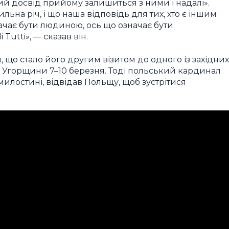
ий досвід прийому залишиться з ними і надалі».
ьна річ, і що наша відповідь для тих, хто є іншим
значає бути людиною, ось що означає бути
Tutti», — сказав він.
 що стало його другим візитом до одного із західних
о Угорщини 7–10 березня. Тоді польський кардинал
лостині, відвідав Польщу, щоб зустрітися