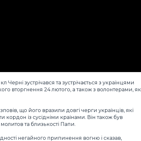
кл Черні зустрічався та зустрічається з українцями
ького вторгнення 24 лютого, а також з волонтерами, як
повів, що його вразили довгі черги українців, які
и кордон із сусідніми країнами. Він також був
олитов та близькості Папи.
дності негайного припинення вогню і сказав,