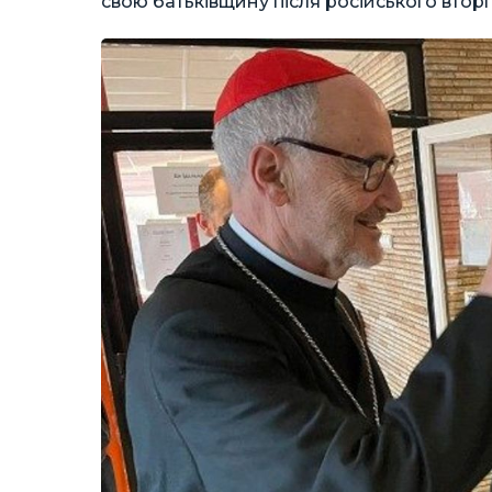
свою батьківщину після російського втор