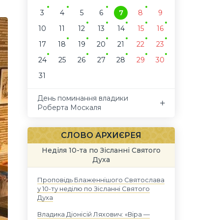
3
4
5
6
7
8
9
10
11
12
13
14
15
16
17
18
19
20
21
22
23
24
25
26
27
28
29
30
31
День поминання владики
Роберта Москаля
СЛОВО АРХИЄРЕЯ
Неділя 10-та по Зісланні Святого
Духа
Проповідь Блаженнішого Святослава
у 10-ту неділю по Зісланні Святого
Духа
Владика Діонісій Ляхович: «Віра —