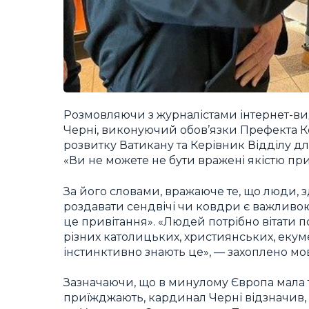
Розмовляючи з журналістами інтернет-ви
Черні, виконуючий обов’язки Префекта К
розвитку Ватикану та Керівник Відділу для 
«Ви не можете не бути вражені якістю пр
За його словами, вражаюче те, що люди, 
роздавати сендвічі чи ковдри є важливою 
це привітання». «Людей потрібно вітати п
різних католицьких, християнських, екумен
інстинктивно знають це», — захоплено мов
Зазначаючи, що в минулому Європа мала тр
приїжджають, кардинал Черні відзначив, щ