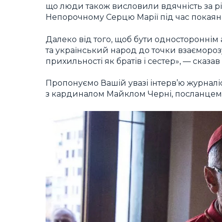
що люди також висловили вдячність за р
Непорочному Серцю Марії під час покаянн
Далеко від того, щоб бути одностороннім
та український народ до точки взаєморозу
прихильності як братів і сестер», — сказав 
Пропонуємо Вашій увазі інтерв’ю журналі
з кардиналом Майклом Черні, посланцем