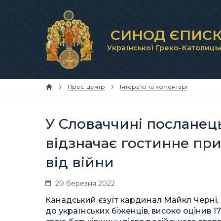
СИНОД ЄПИСК
Української Греко-Католиць
Прес-центр
Інтерв’ю та коментарі
У Словаччині посланец
відзначає гостинне прив
від війни
20 березня 2022
Канадський єзуїт кардинал Майкл Черні, 
до українських біженців, високо оцінив 