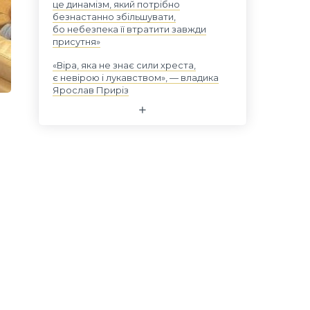
це динамізм, який потрібно
безнастанно збільшувати,
бо небезпека її втратити завжди
присутня»
«Віра, яка не знає сили хреста,
є невірою і лукавством», — владика
Ярослав Приріз