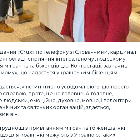
дання «Crux» по телефону зі Словаччини, кардинал
онгрегації сприяння інтегральному людському
мігрантів та біженців цієї Конгрегації, зазначив:
ийому», що надається українським біженцям.
здається, «інстинктивно усвідомлюють, що просто
справою, проте, це не головне. А головне,
о-людськи, емоційно, духовно, мовно, і волонтери
ічних та світських організацій, здається,
ив він.
уднощі з привітанням мігрантів і біженців, які
о для країн, які межують з Україною, таких