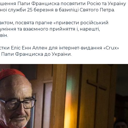
ішення Папи Франциска посвятити Росію та Україну
ої служби 25 березня в базиліці Святого Петра.
 актом, посвята прагне «привести російський
міння та взаємного прийняття і, нарешті,
він.
стки Еліс Енн Аллен для інтернет-видання «Crux»
 Папи Франциска до України.