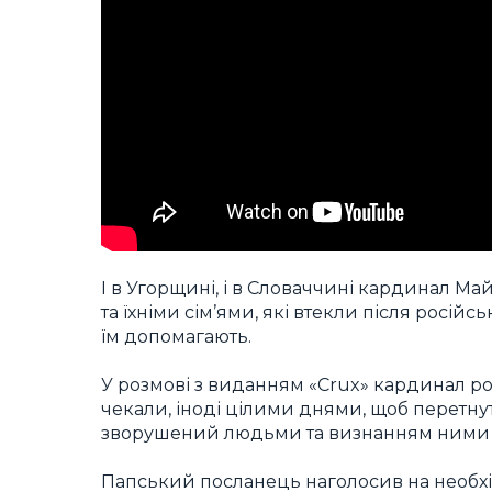
І в Угорщині, і в Словаччині кардинал Май
та їхніми сім’ями, які втекли після російс
їм допомагають.
У розмові з виданням «Crux» кардинал роз
чекали, іноді цілими днями, щоб перетнут
зворушений людьми та визнанням ними м
Папський посланець наголосив на необхі