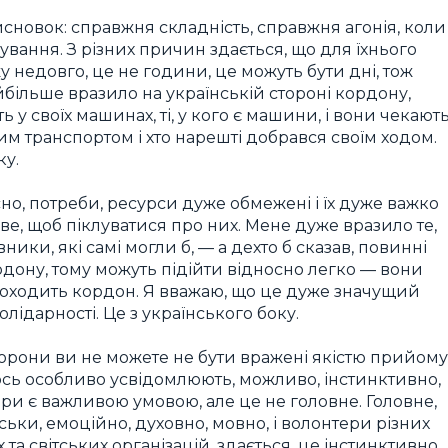
овок: справжня складність, справжня агонія, коли
вання. З різних причин здається, що для їхнього
у недовго, це не години, це можуть бути дні, тож
айбільше вразило на українській стороні кордону,
 у своїх машинах, ті, у кого є машини, і вони чекают
ким транспортом і хто нарешті добрався своїм ходом.
ку.
існо, ​​потреби, ресурси дуже обмежені і їх дуже важко
е, щоб піклуватися про них. Мене дуже вразило те,
ики, які самі могли б, — а дехто б сказав, повинні
рдону, тому можуть підійти відносно легко — вони
проходить кордон. Я вважаю, що це дуже значущий
лідарності. Це з українського боку.
сторони ви не можете не бути вражені якістю прийому
ось особливо усвідомлюють, можливо, інстинктивно,
и є важливою умовою, але це не головне. Головне,
ськи, емоційно, духовно, мовно, і волонтери різних
та світських організацій, здається, це інстинктивно