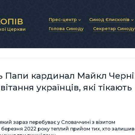
ОПІВ
Прес-центр
Синод Єпископів
Голова Синоду
Секретар Синоду
кої Церкви
Новини та анонси
Статут Синоду Єписко
Інтерв’ю та коментарі
Регламент Синоду Єп
Проповіді та промови
Положення про Голов
Молитовне прикликанн
Синодальні органи
Секретаріат Синоду
Контактна інформація
ь Папи кардинал Майкл Черні
ітання українців, які тікають
який зараз перебуває у Словаччині з візитом
17 березня 2022 року теплий прийом тих, хто залишив