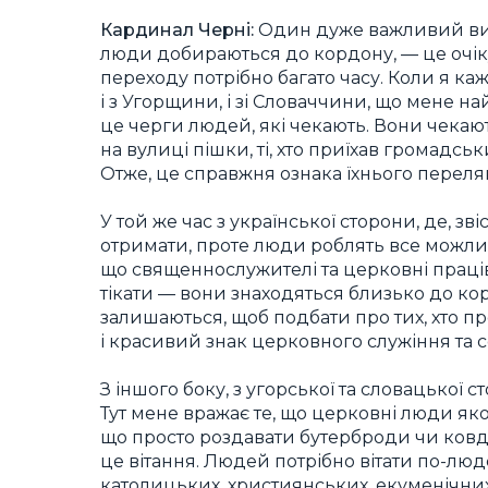
Кардинал Черні:
Один дуже важливий висн
люди добираються до кордону, — це очіку
переходу потрібно багато часу. Коли я каж
і з Угорщини, і зі Словаччини, що мене н
це черги людей, які чекають. Вони чекають
на вулиці пішки, ті, хто приїхав громадсь
Отже, це справжня ознака їхнього переля
У той же час з української сторони, де, зв
отримати, проте люди роблять все можлив
що священнослужителі та церковні працівн
тікати — вони знаходяться близько до ко
залишаються, щоб подбати про тих, хто 
і красивий знак церковного служіння та со
З іншого боку, з угорської та словацької 
Тут мене вражає те, що церковні люди як
що просто роздавати бутерброди чи ковдр
це вітання. Людей потрібно вітати по-люд
католицьких, християнських, екуменічних 