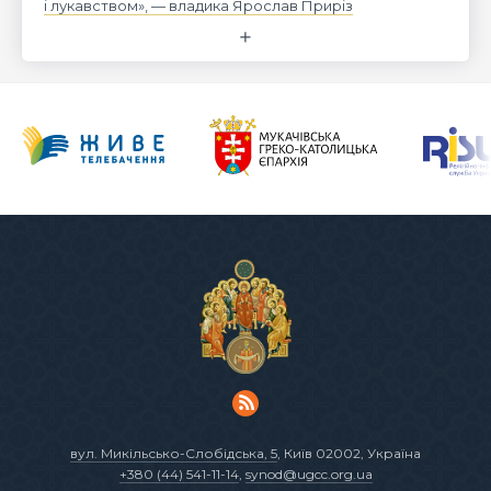
і лукавством», — владика Ярослав Приріз
вул. Микільсько-Слобідська, 5
, Київ 02002, Україна
+380 (44) 541-11-14
,
synod@ugcc.org.ua