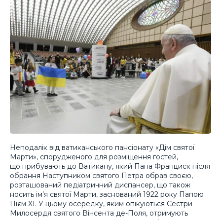
Неподалік від ватиканського пансіонату «Дім святої
Марти», спорудженого для розміщення гостей,
що прибувають до Ватикану, який Папа Франциск після
обрання Наступником святого Петра обрав своєю,
розташований педіатричний диспансер, що також
носить ім’я святої Марти, заснований 1922 року Папою
Пієм ХІ. У цьому осередку, яким опікуються Сестри
Милосердя святого Вінсента де-Поля, отримують