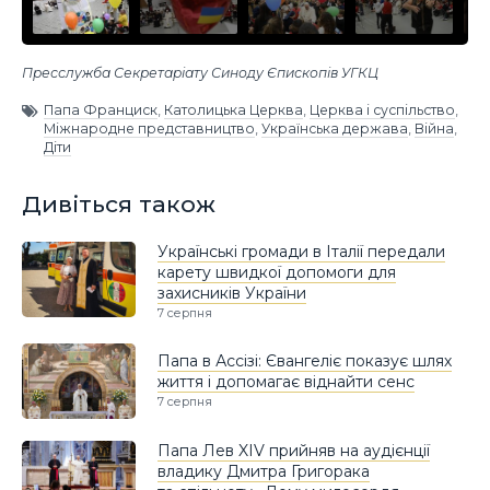
Пресслужба Секретаріату Синоду Єпископів УГКЦ
Папа Франциск
,
Католицька Церква
,
Церква і суспільство
,
Міжнародне представництво
,
Українська держава
,
Війна
,
Діти
Дивіться також
Українські громади в Італії передали
карету швидкої допомоги для
захисників України
7 серпня
Папа в Ассізі: Євангеліє показує шлях
життя і допомагає віднайти сенс
7 серпня
Папа Лев XIV прийняв на аудієнції
владику Дмитра Григорака