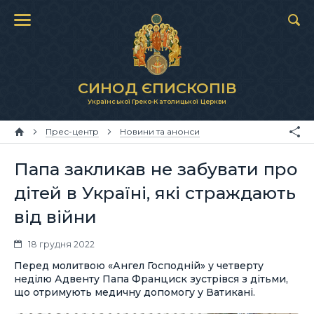
СИНОД ЄПИСКОПІВ
Української Греко-Католицької Церкви
Прес-центр
Новини та анонси
Папа закликав не забувати про
дітей в Україні, які страждають
від війни
18 грудня 2022
Перед молитвою «Ангел Господній» у четверту
неділю Адвенту Папа Франциск зустрівся з дітьми,
що отримують медичну допомогу у Ватикані.