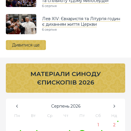
та спільноту «Дому милосердя»
6 серпня
Лев XIV: Євхаристія та Літургія годин
є диханням життя Церкви
6 серпня
Дивитися ще
МАТЕРІАЛИ СИНОДУ
ЄПИСКОПІВ 2026
Серпень
2026
Пн
Вт
Ср
Чт
Пт
Сб
Нд
1
2