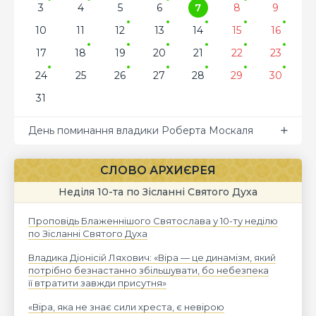
3
4
5
6
7
8
9
10
11
12
13
14
15
16
17
18
19
20
21
22
23
24
25
26
27
28
29
30
31
День поминання владики Роберта Москаля
СЛОВО АРХИЄРЕЯ
Неділя 10-та по Зісланні Святого Духа
Проповідь Блаженнішого Святослава у 10-ту неділю
по Зісланні Святого Духа
Владика Діонісій Ляхович: «Віра — це динамізм, який
потрібно безнастанно збільшувати, бо небезпека
її втратити завжди присутня»
«Віра, яка не знає сили хреста, є невірою