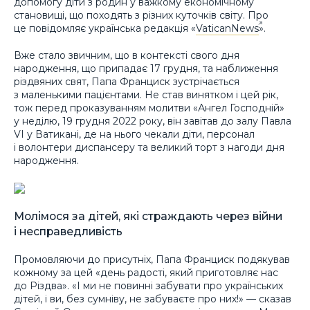
допомогу діти з родин у важкому економічному
становищі, що походять з різних куточків світу. Про
це повідомляє українська редакція «
VaticanNews
».
Вже стало звичним, що в контексті свого дня
народження, що припадає 17 грудня, та наближення
різдвяних свят, Папа Франциск зустрічається
з маленькими пацієнтами. Не став винятком і цей рік,
тож перед проказуванням молитви «Ангел Господній»
у неділю, 19 грудня 2022 року, він завітав до залу Павла
VI у Ватикані, де на нього чекали діти, персонал
і волонтери диспансеру та великий торт з нагоди дня
народження.
Молімося за дітей, які страждають через війни
і несправедливість
Промовляючи до присутніх, Папа Франциск подякував
кожному за цей «день радості, який приготовляє нас
до Різдва». «І ми не повинні забувати про українських
дітей, і ви, без сумніву, не забуваєте про них!» — сказав