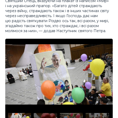
Святіший Отець, вказуючи на плакат із написом «Мир»
і на український прапор. «Багато дітей страждають
через війну, страждають також і в інших частинах світу
через несправедливість. І якщо Господь дає нам
цю радість святкувати Різдво ось так, всі разом, у мирі,
згадаймо також про тих, хто страждає, і всі разом
молімося за них», — додав Наступник святого Петра.