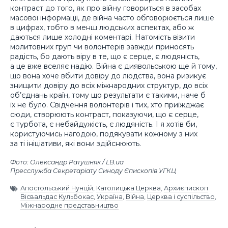
контраст до того, як про війну говориться в засобах
масової інформації, де війна часто обговорюється лише
в цифрах, тобто в менш людських аспектах, або ж
даються лише холодні коментарі. Натомість візити
молитовних груп чи волонтерів завжди приносять
радість, бо дають віру в те, що є серце, є людяність,
а це вже вселяє надію. Війна є диявольською ще й тому,
що вона хоче вбити довіру до людства, вона ризикує
знищити довіру до всіх міжнародних структур, до всіх
об’єднань країн, тому що результати є такими, наче б
їх не було. Свідчення волонтерів і тих, хто приїжджає
сюди, створюють контраст, показуючи, що є серце,
є турбота, є небайдужість, є людяність. І я хотів би,
користуючись нагодою, подякувати кожному з них
за ті ініціативи, які вони здійснюють.
Фото: Олександр Ратушняк / LB.ua
Пресслужба Секретаріату Синоду Єпископів УГКЦ
Апостольський Нунцій
,
Католицька Церква
,
Архиєпископ
Вісвальдас Кульбокас
,
Україна
,
Війна
,
Церква і суспільство
,
Міжнародне представництво