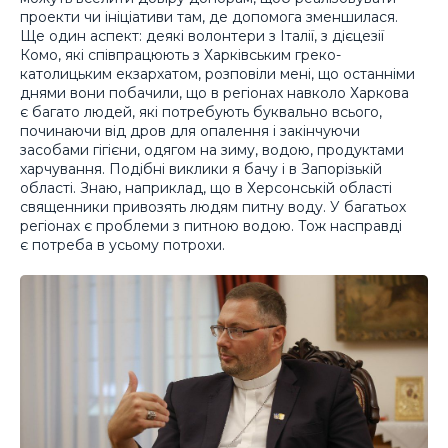
проекти чи ініціативи там, де допомога зменшилася.
Ще один аспект: деякі волонтери з Італії, з дієцезії
Комо, які співпрацюють з Харківським греко-
католицьким екзархатом, розповіли мені, що останніми
днями вони побачили, що в регіонах навколо Харкова
є багато людей, які потребують буквально всього,
починаючи від дров для опалення і закінчуючи
засобами гігієни, одягом на зиму, водою, продуктами
харчування. Подібні виклики я бачу і в Запорізькій
області. Знаю, наприклад, що в Херсонській області
священники привозять людям питну воду. У багатьох
регіонах є проблеми з питною водою. Тож насправді
є потреба в усьому потрохи.