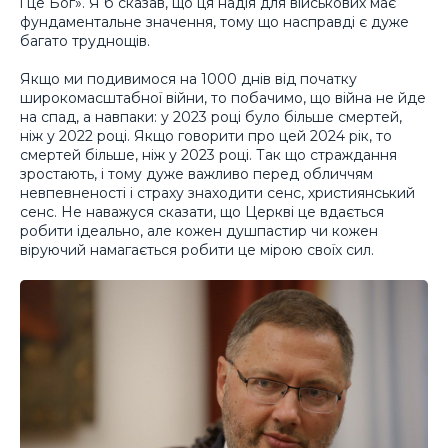
і це Бог». Я б сказав, що ця надія для військових має
фундаментальне значення, тому що насправді є дуже
багато труднощів.
Якщо ми подивимося на 1000 днів від початку
широкомасштабної війни, то побачимо, що війна не йде
на спад, а навпаки: у 2023 році було більше смертей,
ніж у 2022 році. Якщо говорити про цей 2024 рік, то
смертей більше, ніж у 2023 році. Так що страждання
зростають, і тому дуже важливо перед обличчям
невпевненості і страху знаходити сенс, християнський
сенс. Не наважуся сказати, що Церкві це вдається
робити ідеально, але кожен душпастир чи кожен
віруючий намагається робити це мірою своїх сил.