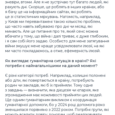
зневіри, втоми. Але я не зустрічаю тут багато людей, які
рахують дні. Скоріше, це роблять в інших країнах, або
я бачу це на інформаційних сайтах, які роблять
це зі статистичних міркувань. Натомість, наприклад,
у Києві ми перевантажені такою кількістю проблем,
що часто навіть забуваємо про дні чи місяці, які
минають. Але це питання про те, який сенс можна
вбачати у тому, що війна і далі триває, є дуже глибоким,
і я сам собі його задаю. Особисто для мене затягування
війни змушує мене краще усвідомлювати ілюзії, на які
ми часто покладаємось, а отже, ефемерність ілюзій.
Як виглядає гуманітарна ситуація в країні? Які
потреби є найнагальнішими на даний момент?
Є різні категорії потреб. Наприклад, колишні полонені
або діти, які повертаються в країну, потребують
родин чи закладів, які б їх прийняли. Тому одне
з завдань — визначити, яка дієцезія чи єпархія, яке
згромадження має можливості прийняти цих людей.
Ще одним гуманітарним викликом є координація
гуманітарної допомоги, бо у 2024 році допомога різко
зменшилася порівняно з 2022 роком. Потрібні групи, які
можуть вселити довіру донорам, щоб реалізовувати