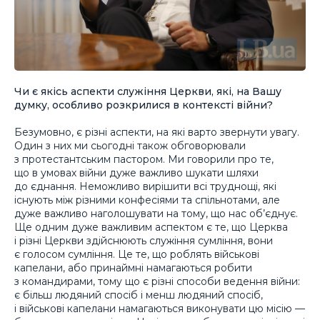
Чи є якісь аспекти служіння Церкви, які, на Вашу
думку, особливо розкрилися в контексті війни?
Безумовно, є різні аспекти, на які варто звернути увагу.
Один з них ми сьогодні також обговорювали
з протестантським пастором. Ми говорили про те,
що в умовах війни дуже важливо шукати шляхи
до єднання. Неможливо вирішити всі труднощі, які
існують між різними конфесіями та спільнотами, але
дуже важливо наголошувати на тому, що нас об’єднує.
Ще одним дуже важливим аспектом є те, що Церква
і різні Церкви здійснюють служіння сумління, вони
є голосом сумління. Це те, що роблять військові
капелани, або принаймні намагаються робити
з командирами, тому що є різні способи ведення війни:
є більш людяний спосіб і менш людяний спосіб,
і військові капелани намагаються виконувати цю місію —