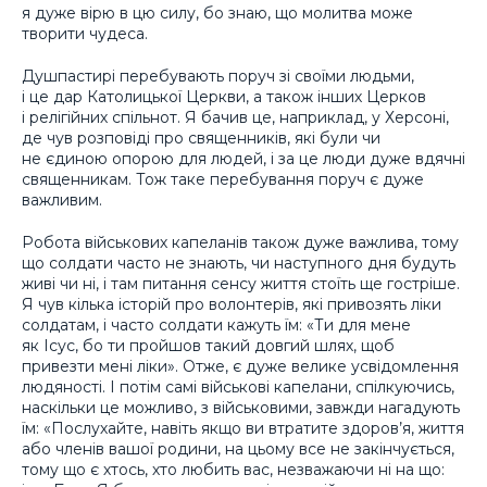
я дуже вірю в цю силу, бо знаю, що молитва може
творити чудеса.
Душпастирі перебувають поруч зі своїми людьми,
і це дар Католицької Церкви, а також інших Церков
і релігійних спільнот. Я бачив це, наприклад, у Херсоні,
де чув розповіді про священників, які були чи
не єдиною опорою для людей, і за це люди дуже вдячні
священникам. Тож таке перебування поруч є дуже
важливим.
Робота військових капеланів також дуже важлива, тому
що солдати часто не знають, чи наступного дня будуть
живі чи ні, і там питання сенсу життя стоїть ще гостріше.
Я чув кілька історій про волонтерів, які привозять ліки
солдатам, і часто солдати кажуть їм: «Ти для мене
як Ісус, бо ти пройшов такий довгий шлях, щоб
привезти мені ліки». Отже, є дуже велике усвідомлення
людяності. І потім самі військові капелани, спілкуючись,
наскільки це можливо, з військовими, завжди нагадують
їм: «Послухайте, навіть якщо ви втратите здоров’я, життя
або членів вашої родини, на цьому все не закінчується,
тому що є хтось, хто любить вас, незважаючи ні на що: