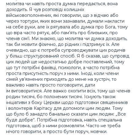
молитва чи навіть проста думка передається, вона
доходить. Я чув розповіді колишніх
військовополонених, які говорили, що з відчаю або
через тортури, яких вони зазнавали, думали накласти
на себе руки, але їх рятувала або думка про Бога, тому
що віра часто рятує, або пам’ять про близьких, про
членів сім’ї. Ми знаємо, що молитва чи думка доходить,
так би мовити фізично, до рідних і підтримує їх. Але
очевидно, що є потреба супроводжувати цих родичів
у більш структурований спосіб. Я б сказав, що супровід
цих людей ще недостатньо добре поставлений, тому
що тут потрібні фахівці, психологи, а часто потрібна
проста присутність поруч з ними. Іноді, коли члени
сімей ув’язнених приходять до мене на зустріч, то
важливо навіть просто поговорити, дати
їм виговоритися. Але важко охопити всіх, тому що членів
родин тисячі, бо полонених тисячі. Існують також
ініціативи з боку Церкви щодо підготовки священників
і волонтерів Карітасу для допомоги цим людям. Тому
що було б занадто банально сказати цим людям: „Все
буде добре“. Потрібна підготовка, навіть спеціальна
підготовка, щоб з ними розмовляти. Часто не треба
нічого говорити, а просто бути поруч, мовчки.