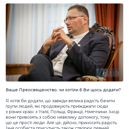
Ваше Преосвященство, чи хотіли б Ви щось додати?
Я хотів би додати, що завжди велика радість бачити
групи людей, які продовжують приїжджати сюди
з різних країн: з Італії, Польщі, Франції, Німеччини. Іноді
вони привозять з собою невелику допомогу, тому
що це прості люди. Але це, дійсно, приносить радість.
Їхня особиста присутність також створює певний