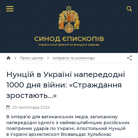
СИНОД ЄПИСКОПІВ
Української Греко-Католицької Церкви
Прес-центр
Інтерв’ю та коментарі
Нунцій в Україні напередодні
1000 дня війни: «Страждання
зростають…»
20 листопада 2024
В інтерв’ю для ватиканських медіа, записаному
напередодні одного з наймасштабніших російських
повітряних ударів по Україні, Апостолький Нунцій
в Україні архиєпископ Вісвальдас Кульбокас