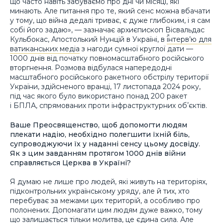
що часто навіть забуваємо про дні чи місяці, які
минають. Але питання про те, який сенс можна вбачати
у тому, що війна дедалі триває, є дуже глибоким, і я сам
собі його задаю», — зазначає архиєпископ Вісвальдас
Кульбокас, Апостолький Нунцій в Україні, в
інтерв’ю для
ватиканських медіа
з нагоди сумної круглої дати —
1000 днів від початку повномасштабного російського
вторгнення. Розмова відбулася напередодні
масштабного російського ракетного обстрілу території
України, здійсненого вранці, 17 листопада 2024 року,
під час якого було використано понад 200 ракет
і БПЛА, спрямованих проти інфраструктурних обʼєктів.
Ваше Преосвященство, щоб допомогти людям
плекати надію, необхідно полегшити їхній біль,
супроводжуючи їх у наданні сенсу цьому досвіду.
Як з цим завданням протягом 1000 днів війни
справляється Церква в Україні?
Я думаю не лише про людей, які живуть на територіях,
підконтрольних українському уряду, але й тих, хто
перебуває за межами цих територій, а особливо про
полонених. Допомагати цим людям дуже важко, тому
що залишається тільки молитва, це єдина сила. Але