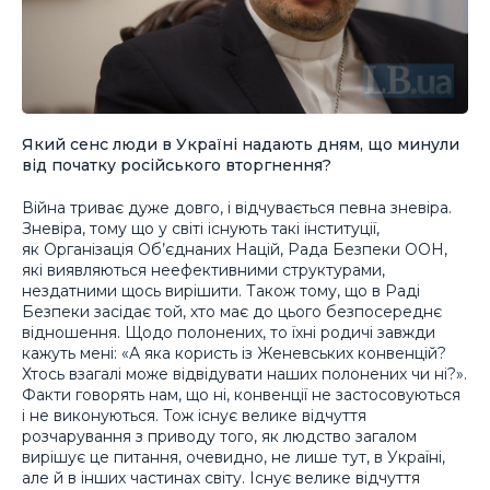
Який сенс люди в Україні надають дням, що минули
від початку російського вторгнення?
Війна триває дуже довго, і відчувається певна зневіра.
Зневіра, тому що у світі існують такі інституції,
як Організація Об’єднаних Націй, Рада Безпеки ООН,
які виявляються неефективними структурами,
нездатними щось вирішити. Також тому, що в Раді
Безпеки засідає той, хто має до цього безпосереднє
відношення. Щодо полонених, то їхні родичі завжди
кажуть мені: «А яка користь із Женевських конвенцій?
Хтось взагалі може відвідувати наших полонених чи ні?».
Факти говорять нам, що ні, конвенції не застосовуються
і не виконуються. Тож існує велике відчуття
розчарування з приводу того, як людство загалом
вирішує це питання, очевидно, не лише тут, в Україні,
але й в інших частинах світу. Існує велике відчуття