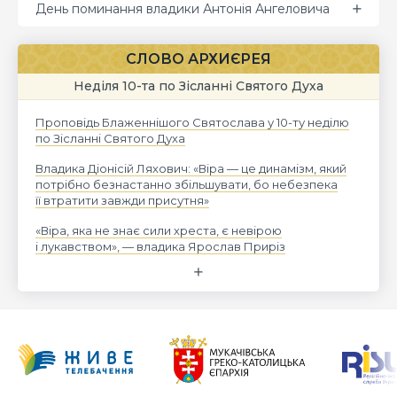
День поминання владики Антонія Ангеловича
СЛОВО АРХИЄРЕЯ
Неділя 10-та по Зісланні Святого Духа
Проповідь Блаженнішого Святослава у 10-ту неділю
по Зісланні Святого Духа
Владика Діонісій Ляхович: «Віра — це динамізм, який
потрібно безнастанно збільшувати, бо небезпека
її втратити завжди присутня»
«Віра, яка не знає сили хреста, є невірою
і лукавством», — владика Ярослав Приріз