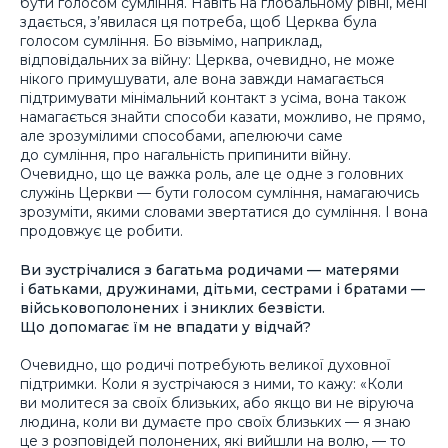
бути голосом сумління. Навіть на глобальному рівні, мені
здається, з’явилася ця потреба, щоб Церква була
голосом сумління. Бо візьмімо, наприклад,
відповідальних за війну: Церква, очевидно, не може
нікого примушувати, але вона завжди намагається
підтримувати мінімальний контакт з усіма, вона також
намагається знайти способи казати, можливо, не прямо,
але зрозумілими способами, апелюючи саме
до сумління, про нагальність припинити війну.
Очевидно, що це важка роль, але це одне з головних
служінь Церкви — бути голосом сумління, намагаючись
зрозуміти, якими словами звертатися до сумління. І вона
продовжує це робити.
Ви зустрічалися з багатьма родичами — матерями
і батьками, дружинами, дітьми, сестрами і братами —
військовополонених і зниклих безвісти.
Що допомагає їм не впадати у відчай?
Очевидно, що родичі потребують великої духовної
підтримки. Коли я зустрічаюся з ними, то кажу: «Коли
ви молитеся за своїх близьких, або якщо ви не віруюча
людина, коли ви думаєте про своїх близьких — я знаю
це з розповідей полонених, які вийшли на волю, — то