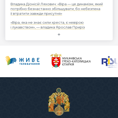
Владика Діонісій Ляхович: «Віра — це динамізм, який
потрібно безнастанно збільшувати, бо небезпека
її втратити завжди присутня»
«Віра, яка не знає сили хреста, є невірою
і лукавством», — владика Ярослав Приріз