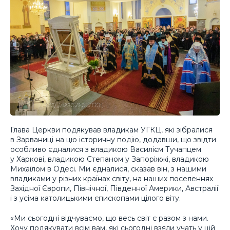
Глава Церкви подякував владикам УГКЦ, які зібралися
в Зарваниці на цю історичну подію, додавши, що звідти
особливо єдналися з владикою Василієм Тучапцем
у Харкові, владикою Степаном у Запоріжжі, владикою
Михаїлом в Одесі. Ми єдналися, сказав він, з нашими
владиками у різних країнах світу, на наших поселеннях
Західної Європи, Північної, Південної Америки, Австралії
і з усіма католицькими єпископами цілого віту.
«Ми сьогодні відчуваємо, що весь світ є разом з нами.
Хочу подякувати всім вам, які сьогодні взяли учать у цій