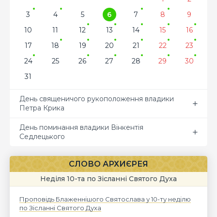
3
4
5
6
7
8
9
10
11
12
13
14
15
16
17
18
19
20
21
22
23
24
25
26
27
28
29
30
31
День священичого рукоположення владики
Петра Крика
День поминання владики Вінкентія
Седлецького
СЛОВО АРХИЄРЕЯ
Неділя 10-та по Зісланні Святого Духа
Проповідь Блаженнішого Святослава у 10-ту неділю
по Зісланні Святого Духа