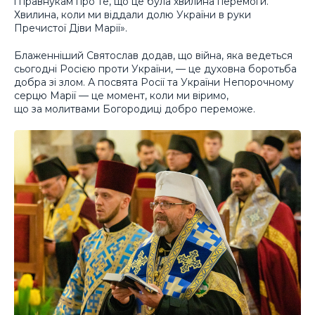
і правнукам про те, що це була хвилина перемоги.
Хвилина, коли ми віддали долю України в руки
Пречистої Діви Марії».
Блаженніший Святослав додав, що війна, яка ведеться
сьогодні Росією проти України, — це духовна боротьба
добра зі злом. А посвята Росії та України Непорочному
серцю Марії — це момент, коли ми віримо,
що за молитвами Богородиці добро переможе.