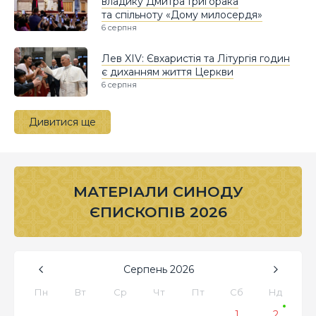
владику Дмитра Григорака
та спільноту «Дому милосердя»
6 серпня
Лев XIV: Євхаристія та Літургія годин
є диханням життя Церкви
6 серпня
Дивитися ще
МАТЕРІАЛИ СИНОДУ
ЄПИСКОПІВ 2026
Серпень
2026
Пн
Вт
Ср
Чт
Пт
Сб
Нд
1
2