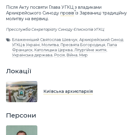
Після Акту посвяти Глава УГКЦ з владиками
Архиєрейського Синоду
провів
із Зарваниці традиційну
молитву на вервиці.
Пресслужба Секретаріату Синоду Єпископів УГКЦ
Блаженніший Святослав Шевчук
,
Архиєрейський Синод
УГКЦ в Україні
,
Молитва
,
Пресвята Богородиця
,
Папа
Франциск
,
Католицька Церква
,
Літургійне життя
,
Українська держава
,
Росія
,
Війна
,
Мир
Локації
Київська архиєпархія
Персони