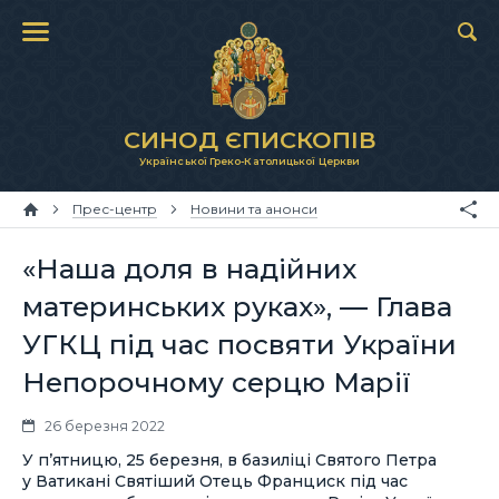
СИНОД ЄПИСКОПІВ
Української Греко-Католицької Церкви
Прес-центр
Новини та анонси
«Наша доля в надійних
материнських руках», — Глава
УГКЦ під час посвяти України
Непорочному серцю Марії
26 березня 2022
У п’ятницю, 25 березня, в базиліці Святого Петра
у Ватикані Святіший Отець Франциск під час