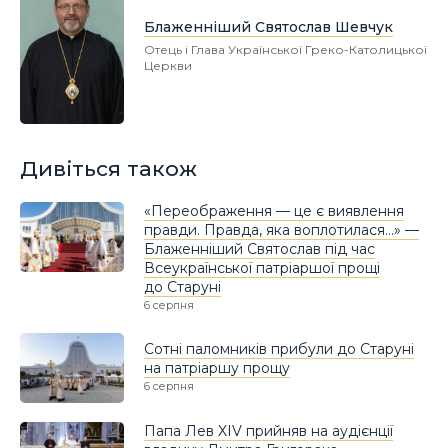
Блаженніший Святослав Шевчук
Отець і Глава Української Греко-Католицької
Церкви
Дивіться також
«Переображення — це є виявлення
правди. Правда, яка воплотилася…» —
Блаженніший Святослав під час
Всеукраїнської патріаршої прощі
до Старуні
6 серпня
Сотні паломників прибули до Старуні
на патріаршу прощу
6 серпня
Папа Лев XIV прийняв на аудієнції