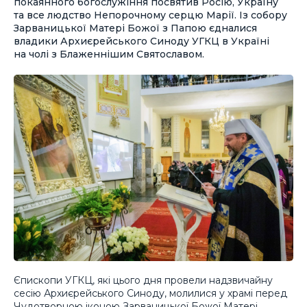
покаянного богослужіння посвятив Росію, Україну
та все людство Непорочному серцю Марії. Із собору
Зарваницької Матері Божої з Папою єдналися
владики Архиєрейського Синоду УГКЦ в Україні
на чолі з Блаженнішим Святославом.
Єпископи УГКЦ, які цього дня провели надзвичайну
сесію Архиєрейського Синоду, молилися у храмі перед
Чудотворною іконою Зарваницької Божої Матері,