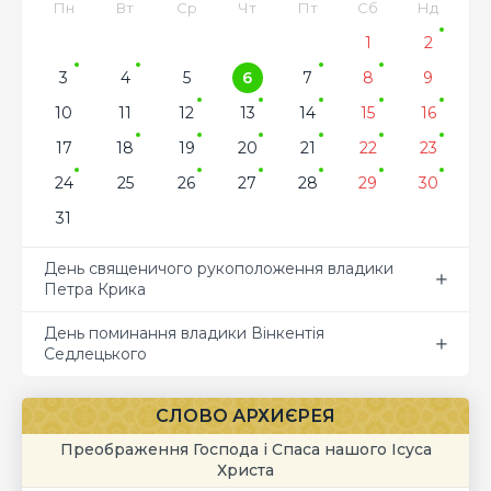
Пн
Вт
Ср
Чт
Пт
Сб
Нд
1
2
3
4
5
6
7
8
9
10
11
12
13
14
15
16
17
18
19
20
21
22
23
24
25
26
27
28
29
30
31
День священичого рукоположення владики
Петра Крика
День поминання владики Вінкентія
Седлецького
СЛОВО АРХИЄРЕЯ
Преображення Господа і Спаса нашого Ісуса
Христа