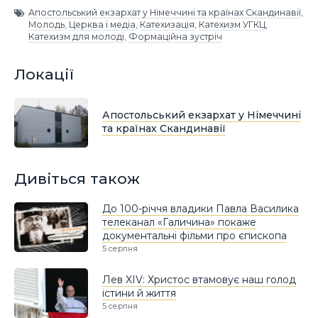
Апостольський екзархат у Німеччині та країнах Скандинавії
,
Молодь
,
Церква і медіа
,
Катехизація
,
Катехизм УГКЦ
,
Катехизм для молоді
,
Формаційна зустріч
Локації
Апостольський екзархат у Німеччині
та країнах Скандинавії
Дивіться також
До 100-річчя владики Павла Василика
телеканал «Галичина» покаже
документальні фільми про єпископа
5 серпня
Лев XIV: Христос втамовує наш голод
істини й життя
5 серпня