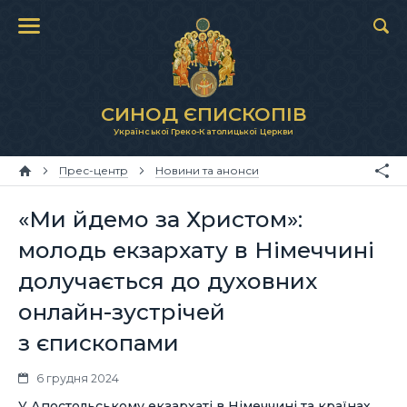
СИНОД ЄПИСКОПІВ
Української Греко-Католицької Церкви
Прес-центр
Новини та анонси
«Ми йдемо за Христом»:
молодь екзархату в Німеччині
долучається до духовних
онлайн-зустрічей
з єпископами
6 грудня 2024
У Апостольському екзархаті в Німеччині та країнах