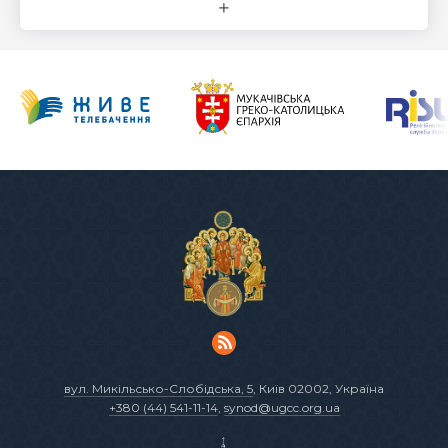
вул. Микільсько-Слобідська, 5
, Київ 02002, Україна
+380 (44) 541-11-14
,
synod@ugcc.org.ua