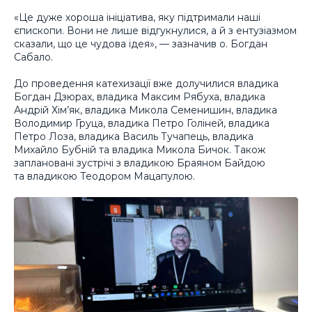
«Це дуже хороша ініціатива, яку підтримали наші
єпископи. Вони не лише відгукнулися, а й з ентузіазмом
сказали, що це чудова ідея», — зазначив о. Богдан
Сабало.
До проведення катехизації вже долучилися владика
Богдан Дзюрах, владика Максим Рябуха, владика
Андрій Хім’як, владика Микола Семенишин, владика
Володимир Груца, владика Петро Голіней, владика
Петро Лоза, владика Василь Тучапець, владика
Михайло Бубній та владика Микола Бичок. Також
заплановані зустрічі з владикою Браяном Байдою
та владикою Теодором Мацапулою.