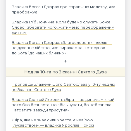
Владика Богдан Дзюрах про справжню молитву, яка
преображує
Владика Гліб Лончина: Коли будемо слухати Боже
Слово і зберігати його, житимемо переображеним
життям
Владика Богдан Дзюрах: «Благословення плодів —
це духовне дійство, яке виражає наш стосунок
до Бога і до наших ближніх»
Неділя 10-та по Зісланні Святого Духа
Проповідь Блаженнішого Святослава у 10-ту неділю
по Зісланні Святого Духа
Владика Діонісій Ляхович: «Віра — це динамізм, який
потрібно безнастанно збільшувати, бо небезпека
її втратити завжди присутня»
«Віра, яка не знає сили хреста, є невірою
і лукавством», — владика Ярослав Приріз