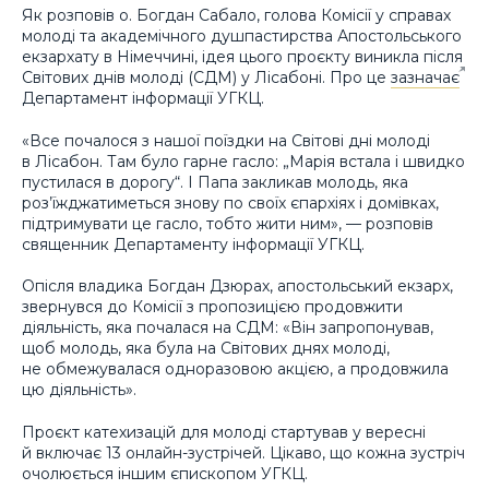
Як розповів о. Богдан Сабало, голова Комісії у справах
молоді та академічного душпастирства Апостольського
екзархату в Німеччині, ідея цього проєкту виникла після
Світових днів молоді (СДМ) у Лісабоні. Про це
зазначає
Департамент інформації УГКЦ.
«Все почалося з нашої поїздки на Світові дні молоді
в Лісабон. Там було гарне гасло: „Марія встала і швидко
пустилася в дорогу“. І Папа закликав молодь, яка
роз’їжджатиметься знову по своїх єпархіях і домівках,
підтримувати це гасло, тобто жити ним», — розповів
священник Департаменту інформації УГКЦ.
Опісля владика Богдан Дзюрах, апостольський екзарх,
звернувся до Комісії з пропозицією продовжити
діяльність, яка почалася на СДМ: «Він запропонував,
щоб молодь, яка була на Світових днях молоді,
не обмежувалася одноразовою акцією, а продовжила
цю діяльність».
Проєкт катехизацій для молоді стартував у вересні
й включає 13 онлайн-зустрічей. Цікаво, що кожна зустріч
очолюється іншим єпископом УГКЦ.