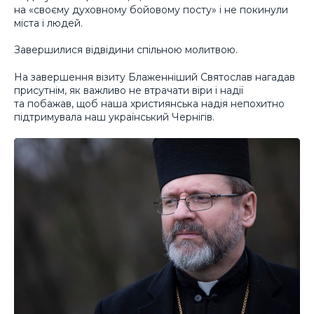
на «своєму духовному бойовому посту» і не покинули
міста і людей.
Завершилися відвідини спільною молитвою.
На завершення візиту Блаженніший Святослав нагадав
присутнім, як важливо не втрачати віри і надії
та побажав, щоб наша християнська надія непохитно
підтримувала наш український Чернігів.