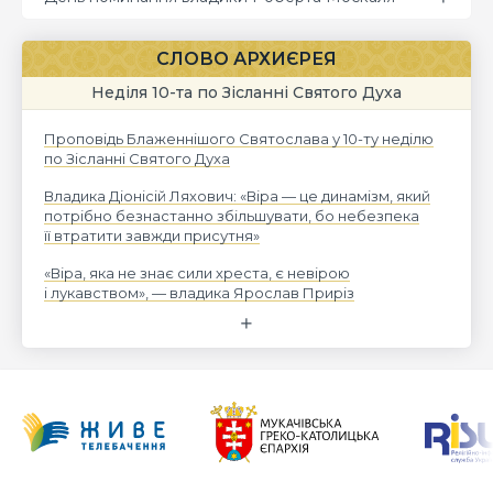
СЛОВО АРХИЄРЕЯ
Неділя 10-та по Зісланні Святого Духа
Проповідь Блаженнішого Святослава у 10-ту неділю
по Зісланні Святого Духа
Владика Діонісій Ляхович: «Віра — це динамізм, який
потрібно безнастанно збільшувати, бо небезпека
її втратити завжди присутня»
«Віра, яка не знає сили хреста, є невірою
і лукавством», — владика Ярослав Приріз