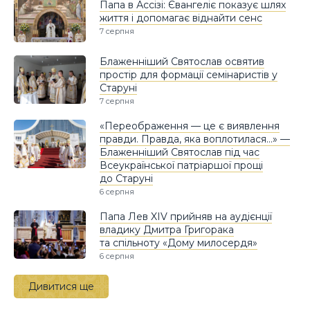
Папа в Ассізі: Євангеліє показує шлях
життя і допомагає віднайти сенс
7 серпня
Блаженніший Святослав освятив
простір для формації семінаристів у
Старуні
7 серпня
«Переображення — це є виявлення
правди. Правда, яка воплотилася…» —
Блаженніший Святослав під час
Всеукраїнської патріаршої прощі
до Старуні
6 серпня
Папа Лев XIV прийняв на аудієнції
владику Дмитра Григорака
та спільноту «Дому милосердя»
6 серпня
Дивитися ще