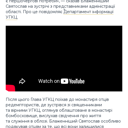
є першочергові потреби», — сказав Блаженніший
Святослав на зустрічі з представниками адміністрації
області. Про це повідомляє
Департамент інформації
УГКЦ
.
Після цього Глава УГКЦ поїхав до монастиря отців
редемптористів, де зустрівся зі священниками
та вірними УГКЦ, оглянув облаштоване в монастирі
бомбосховище, вислухав свідчення про життя
та служіння в облозі. Блаженніший Святослав особливо
подякував отцям за те, що всі вони залишилися