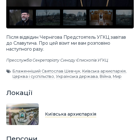
Після відвідин Чернігова Предстоятель УГКЦ завітав
до Славутича. Про цей візит ми вам розповімо
наступного разу.
Пресслужба Секретаріату Синоду Єпископів УГКЦ
Блаженніший Святослав Шевчук
,
Київська архиєпархія
,
Церква і суспільство
,
Українська держава
,
Війна
,
Мир
Локації
Київська архиєпархія
Персони