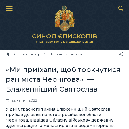
СИНОД ЄПИСКОПІВ
Української Греко-Католицької Церкви
Прес-центр
Новини та анонси
«Ми приїхали, щоб торкнутися
ран міста Чернігова», —
Блаженніший Святослав
22 квітня 2022
У дні Страсного тижня Блаженніший Святослав
приїхав до звільненого з російської облоги
Чернігова, відвідав Обласну військову державну
адміністрацію та монастир отців редемптористів.