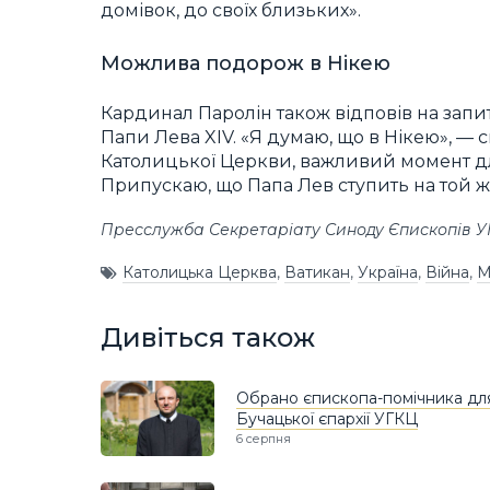
домівок, до своїх близьких».
Можлива подорож в Нікею
Кардинал Паролін також відповів на зап
Папи Лева XIV. «Я думаю, що в Нікею», —
Католицької Церкви, важливий момент дл
Припускаю, що Папа Лев ступить на той ж
Пресслужба Секретаріату Синоду Єпископів 
Католицька Церква
,
Ватикан
,
Україна
,
Війна
,
М
Дивіться також
Обрано єпископа-помічника дл
Бучацької єпархії УГКЦ
6 серпня