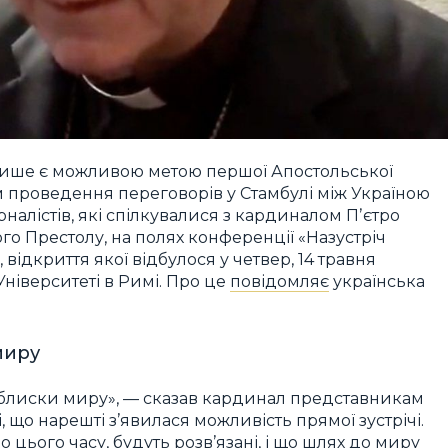
лише є можливою метою першої Апостольської
м проведення переговорів у Стамбулі між Україною
рналістів, які спілкувалися з кардиналом Пʼєтро
о Престолу, на полях конференції «Назустріч
, відкриття якої відбулося у четвер, 14 травня
ніверситеті в Римі. Про це
повідомляє
українська
миру
облиски миру», — сказав кардинал представникам
і, що нарешті з’явилася можливість прямої зустрічі.
о цього часу, будуть розв’язані, і що шлях до миру