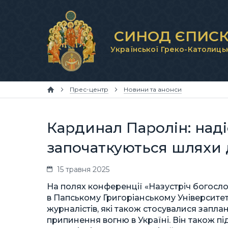
СИНОД ЄПИСК
Української Греко-Католиць
Прес-центр
Новини та анонси
Кардинал Паролін: наді
започаткуються шляхи
15 травня 2025
На полях конференції «Назустріч богослов
в Папському Григоріанському Університет
журналістів, які також стосувалися запла
припинення вогню в Україні. Він також п