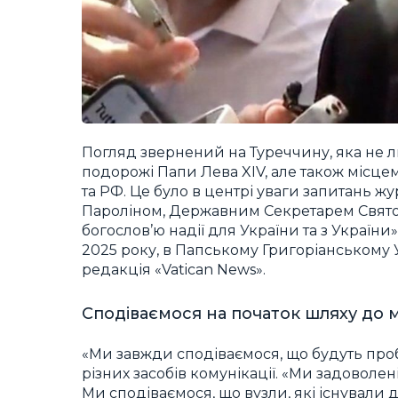
Погляд звернений на Туреччину, яка не 
подорожі Папи Лева XIV, але також місце
та РФ. Це було в центрі уваги запитань жу
Пароліном, Державним Секретарем Святог
богослов’ю надії для України та з України»
2025 року, в Папському Григоріанському У
редакція «Vatican News».
Сподіваємося на початок шляху до 
«Ми завжди сподіваємося, що будуть пр
різних засобів комунікації. «Ми задоволен
Ми сподіваємося, що вузли, які існували д