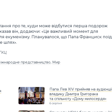
итання про те, куди може відбутися перша подорож
 сказав він, додаючи: «Це важливий момент для
я екуменізму. Планувалося, що Папа Франциск поїд
е шлях».
УГКЦ
іжнародне представництво
,
Мир
Папа Лев XIV прийняв на аудієнції
я
владику Дмитра Григорака
та спільноту «Дому милосердя»
6 серпня