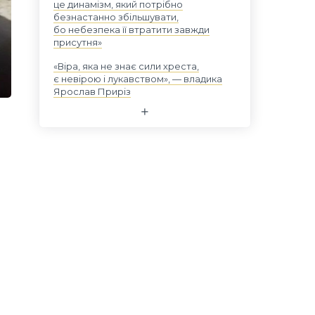
це динамізм, який потрібно
безнастанно збільшувати,
бо небезпека її втратити завжди
присутня»
«Віра, яка не знає сили хреста,
є невірою і лукавством», — владика
Ярослав Приріз