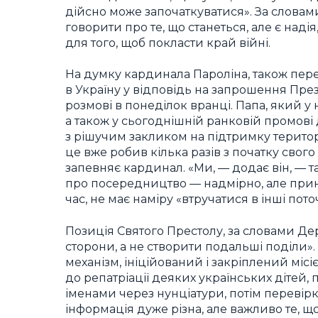
дійсно може започаткуватися». За слова
говорити про те, що станеться, але є над
для того, щоб покласти край війні.
На думку кардинала Пароліна, також пер
в Україну у відповідь на запрошення Пре
розмові в понеділок вранці. Папа, який у
а також у сьогоднішній ранковій промові
з рішучим закликом на підтримку територ
це вже робив кілька разів з початку свог
запевняє кардинал. «Ми, — додає він, — т
про посередництво — надмірно, але прина
час, не має наміру «втручатися в інші поточ
Позиція Святого Престолу, за словами Де
сторони, а не створити подальші поділи»
механізм, ініційований і закріплений міс
до репатріації деяких українських дітей, 
іменами через нунціатури, потім перевірка 
інформація дуже різна, але важливо те, щ