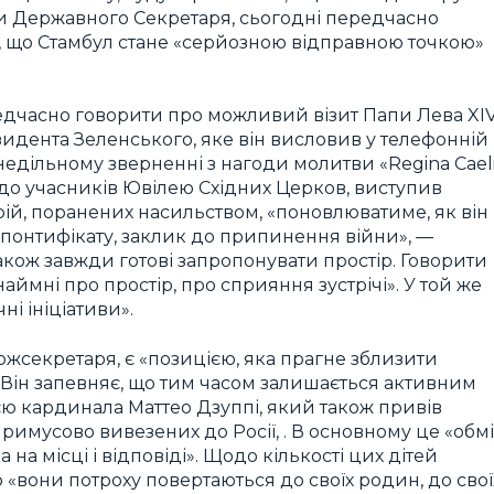
ми Державного Секретаря, сьогодні передчасно
ія, що Стамбул стане «серйозною відправною точкою»
едчасно говорити про можливий візит Папи Лева XI
зидента Зеленського, яке він висловив у телефонній
 недільному зверненні з нагоди молитви «Regina Caeli
 до учасників Ювілею Східних Церков, виступив
ій, поранених насильством, «поновлюватиме, як він
о понтифікату, заклик до припинення війни», —
акож завжди готові запропонувати простір. Говорити
ймні про простір, про сприяння зустрічі». У той же
ні ініціативи».
ржсекретаря, є «позицією, яка прагне зблизити
. Він запевняє, що тим часом залишається активним
ією кардинала Маттео Дзуппі, який також привів
примусово вивезених до Росії, . В основному це «обм
на місці і відповіді». Щодо кількості цих дітей
о «вони потроху повертаються до своїх родин, до свої