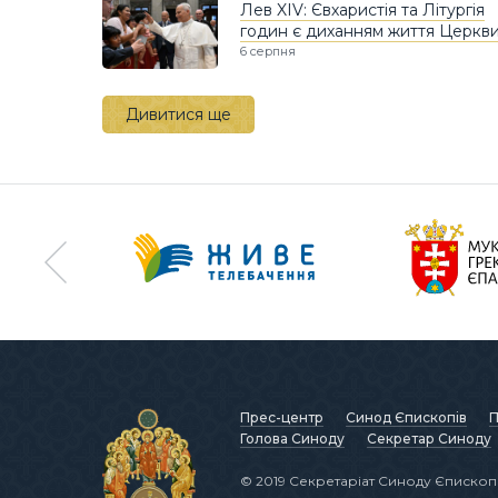
Лев XIV: Євхаристія та Літургія
годин є диханням життя Церкв
6 серпня
Дивитися ще
Прес-центр
Синод Єпископів
П
Голова Синоду
Секретар Синоду
© 2019 Секретаріат Синоду Єпископі