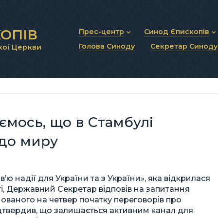
ОПІВ
Прес-центр
Синод Єпископів
Голова Синоду
Секретар Синоду
кої Церкви
Новини та анонси
Статут Синоду Єписко
Інтерв’ю та коментарі
Регламент Синоду Єп
Проповіді та промови
Положення про Голов
Молитовне прикликанн
Синодальні органи
Секретаріат Синоду
Контактна інформація
ємось, що в Стамбулі
 до миру
’ю надії для України та з України», яка відкрилася
і, Державний Секретар відповів на запитання
нованого на четвер початку переговорів про
ідтвердив, що залишається активним канал для