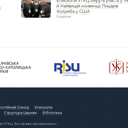
Єпископи УГКЦ беруть участь у 14
й Найвищій конвенції Лицарів
и
Колумба у США
5 серпня
остійний Синод
Єпископи
Структура Церкви
Бібліотека
в УГКЦ. Всі права застережено.