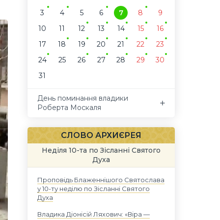
3
4
5
6
7
8
9
10
11
12
13
14
15
16
17
18
19
20
21
22
23
24
25
26
27
28
29
30
31
День поминання владики
Роберта Москаля
СЛОВО АРХИЄРЕЯ
Неділя 10-та по Зісланні Святого
Духа
Проповідь Блаженнішого Святослава
у 10-ту неділю по Зісланні Святого
Духа
Владика Діонісій Ляхович: «Віра —