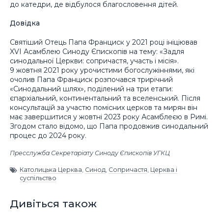
до катедри, де відбулося благословення дітей.
Довідка
Святіший Отець Папа Франциск у 2021 році ініціював
XVI Асамблею Синоду Єпископів на тему: «Задля
синодальної Церкви: сопричастя, участь і місія».
9 жовтня 2021 року урочистими богослужіннями, які
очолив Папа Франциск розпочався трирічний
«Синодальний шлях», поділений на три етапи:
єпархіальний, континентальний та вселенський. Після
консультацій за участю помісних церков та мирян він
має завершитися у жовтні 2023 року Асамблеєю в Римі.
Згодом стало відомо, що Папа продовжив синодальний
процес до 2024 року.
Пресслужба Секретаріату Синоду Єпископів УГКЦ
Католицька Церква
,
Синод
,
Сопричастя
,
Церква і
суспільство
Дивіться також