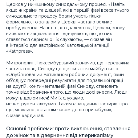
Церков у нинішньому синодальному процесі. «Навіть
якщо ж країни та дієцезії, які в першій фазі всесвітнього
синодального процесу брали участь тільки
формально, то загалом у Церкві настало велике
пробудження. Навіть ті, хто далеко від Церкви, знову
виявляють зацікавлення і відчувають, що до них
ставляться серйозно і їх слухають», — сказав він
в інтерв’ю для австрійської католицької агенції
«Kathpress».
Митрополит Люксембурзький зазначив, що переважна
частина праці Синоду це ще питання майбутнього.
«Опублікований Ватиканом робочий документ, який
об’єднує попередні результати для подальшої праці
на другій, континентальній фазі Синоду, становить
точне відображення того, що люди досі внесли. Люди
можуть довіритися! Ми їх слухаємо,
не інструменталізуємо. Таким є завдання пастирів, про
що, можливо, останнім часом дещо призабули», —
сказав кардинал.
Основні проблеми: проти виключення, ставлення
до жінок та відвернення від клерикалізму