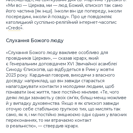
«Ми всі — Церква, ми — люд Божий, єпископ так само
його частина [як інші]. Інколи він іде попереду, інколи
посередині, інколи й позаду». Про це повідомляє
католицький суспільно-релігійний інтернет-часопис
«
Credo
».
Слухання Божого люду
«Слухання Божого люду важливе особливо для
провідників Церкви», — сказав ієрарх, який
є Генеральним доповідачем XVI Звичайної асамблеї
Синоду Єпископів, що відбудеться в Римі у жовтні
2023 року. Кардинал говорив, виходячи з власного
досвіду: наприклад, що він завжди старається
налагоджувати контакти з молодими людьми, щоб
пізнавати їхнє життя, таке постійно мінливе. «Те, чого
деякі люди зазнають у своїх сім’ях, більш-менш можливе
й у випадку духовенства. Якщо я як єпископ завжди
оточую себе стабільною групкою тих, що мислять так
само, як я, і ми постійно зміцнюємо одні одних у власних
переконаннях, то ми втрачаємо контакт
із реальністю», — ствердив ієрарх.