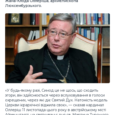
Жана-Клода Оллеріша, архиєпископа
Люксембурзького.
«У будь-якому разі, Синод це не щось, що сходить
згори, він здійснюється через вслуховування в голоси
охрещених, через які діє Святий Дух. Натомість модель
Церкви ієрархічної віджила своє», — сказав кардинал
Оллеріш 11 листопада цього року в австрійському місті
Айзенштадті, на святкуванні дня св. Мартина Турського.