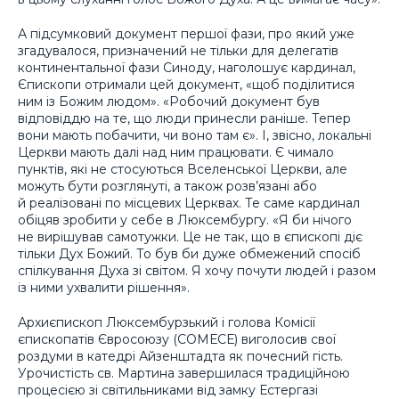
А підсумковий документ першої фази, про який уже
згадувалося, призначений не тільки для делегатів
континентальної фази Синоду, наголошує кардинал,
Єпископи отримали цей документ, «щоб поділитися
ним із Божим людом». «Робочий документ був
відповіддю на те, що люди принесли раніше. Тепер
вони мають побачити, чи воно там є». І, звісно, локальні
Церкви мають далі над ним працювати. Є чимало
пунктів, які не стосуються Вселенської Церкви, але
можуть бути розглянуті, а також розв’язані або
й реалізовані по місцевих Церквах. Те саме кардинал
обіцяв зробити у себе в Люксембургу. «Я би нічого
не вирішував самотужки. Це не так, що в єпископі діє
тільки Дух Божий. То був би дуже обмежений спосіб
спілкування Духа зі світом. Я хочу почути людей і разом
із ними ухвалити рішення».
Архиєпископ Люксембурзький і голова Комісії
єпископатів Євросоюзу (СОМЕСЕ) виголосив свої
роздуми в катедрі Айзенштадта як почесний гість.
Урочистість св. Мартина завершилася традиційною
процесією зі світильниками від замку Естергазі