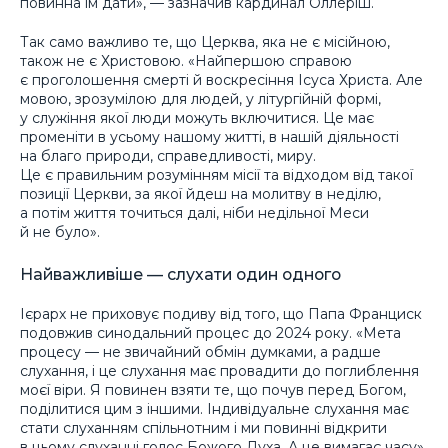
повинна їм дати», — зазначив кардинал Оллеріш.
Так само важливо те, що Церква, яка не є місійною,
також не є Христовою. «Найпершою справою
є проголошення смерті й воскресіння Ісуса Христа. Але
мовою, зрозумілою для людей, у літургійній формі,
у служіння якої люди можуть включитися. Це має
променіти в усьому нашому житті, в нашій діяльності
на благо природи, справедливості, миру.
Це є правильним розумінням місії та відходом від такої
позиції Церкви, за якої йдеш на молитву в неділю,
а потім життя точиться далі, ніби недільної Меси
й не було».
Найважливіше — слухати один одного
Ієрарх не приховує подиву від того, що Папа Франциск
подовжив синодальний процес до 2024 року. «Мета
процесу — не звичайний обмін думками, а радше
слухання, і це слухання має провадити до поглиблення
моєї віри. Я повинен взяти те, що почув перед Богом,
поділитися цим з іншими. Індивідуальне слухання має
стати слуханням спільнотним і ми повинні відкрити
в цьому слуханні голос Божого Духа. А це вимагає часу».