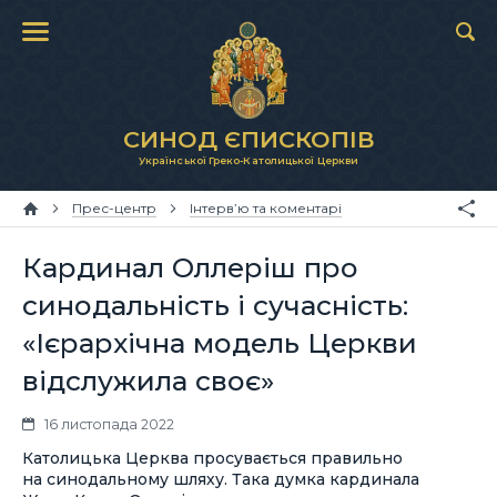
СИНОД ЄПИСКОПІВ
Української Греко-Католицької Церкви
Прес-центр
Інтерв’ю та коментарі
Кардинал Оллеріш про
синодальність і сучасність:
«Ієрархічна модель Церкви
відслужила своє»
16 листопада 2022
Католицька Церква просувається правильно
на синодальному шляху. Така думка кардинала