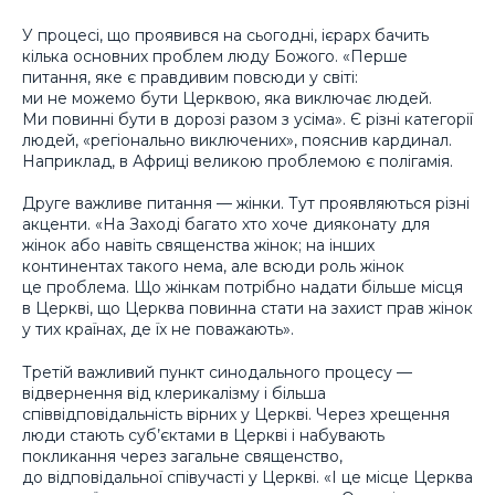
У процесі, що проявився на сьогодні, ієрарх бачить
кілька основних проблем люду Божого. «Перше
питання, яке є правдивим повсюди у світі:
ми не можемо бути Церквою, яка виключає людей.
Ми повинні бути в дорозі разом з усіма». Є різні категорії
людей, «регіонально виключених», пояснив кардинал.
Наприклад, в Африці великою проблемою є полігамія.
Друге важливе питання — жінки. Тут проявляються різні
акценти. «На Заході багато хто хоче дияконату для
жінок або навіть священства жінок; на інших
континентах такого нема, але всюди роль жінок
це проблема. Що жінкам потрібно надати більше місця
в Церкві, що Церква повинна стати на захист прав жінок
у тих країнах, де їх не поважають».
Третій важливий пункт синодального процесу —
відвернення від клерикалізму і більша
співвідповідальність вірних у Церкві. Через хрещення
люди стають суб’єктами в Церкві і набувають
покликання через загальне священство,
до відповідальної співучасті у Церкві. «І це місце Церква