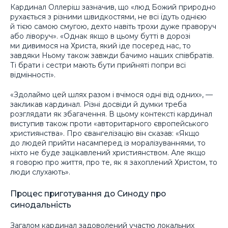
Кардинал Оллеріш зазначив, що «люд Божий природно
рухається з різними швидкостями, не всі їдуть однією
й тією самою смугою, дехто навіть трохи дуже праворуч
або ліворуч». «Однак якщо в цьому бутті в дорозі
ми дивимося на Христа, який іде посеред нас, то
завдяки Ньому також завжди бачимо наших співбратів.
Ті брати і сестри мають бути прийняті попри всі
відмінності».
«Здолаймо цей шлях разом і вчімося одні від одних», —
закликав кардинал. Різні досвіди й думки треба
розглядати як збагачення. В цьому контексті кардинал
виступив також проти «авторитарного європейського
християнства». Про євангелізацію він сказав: «Якщо
до людей прийти насамперед із моралізуваннями, то
ніхто не буде зацікавлений християнством. Але якщо
я говорю про життя, про те, як я захоплений Христом, то
люди слухають».
Процес приготування до Синоду про
синодальність
Загалом кардинал задоволений участю локальних