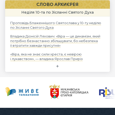
СЛОВО АРХИЄРЕЯ
Неділя 10-та по Зісланні Святого Духа
Проповідь Блаженнішого Святослава у 10-ту неділю
по Зісланні Святого Духа
Владика Діонісій Ляхович: «Віра — це динамізм, який
потрібно безнастанно збільшувати, бо небезпека
її втратити завжди присутня»
«Віра, яка не знає сили хреста, є невірою
і лукавством», — владика Ярослав Приріз