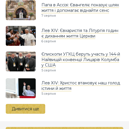
Папа в Ассізі: Євангеліє показує шлях
життя і допомагає віднайти сенс
7 серпня
Лев XIV: Євхаристія та Літургія годин
є диханням життя Церкви
6 серпня
Єпископи УГКЦ беруть участь у 144-й
Найвищій конвенції Лицарів Колумба
у США
5 серпня
Лев XIV: Христос втамовує наш голод
істини й життя
5 серпня
Дивитися ще