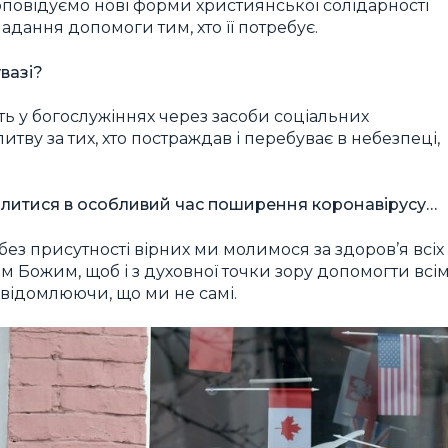
роповідуємо нові форми християнської солідарності
адання допомоги тим, хто її потребує.
вазі?
ь у богослужіннях через засоби соціальних
ву за тих, хто постраждав і перебуває в небезпеці,
молитися в особливий час поширення коронавірусу…
ез присутності вірних ми молимося за здоров’я всіх
м Божим, щоб і з духовної точки зору допомогти всі
відомлюючи, що ми не самі.