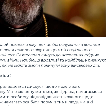
ей похилого віку під час богослужіння в каплиці
а люди похилого віку є «в центрі» соціального
еннішого Святослава линуть до населення східних
ами війни. Найбільш вразливі та найбільше ризикуют
 які не мають змоги покинути зону військових дій.
раїни?
зараз ведеться дискусія щодо можливого
ну. У цю складну мить ми, як Церква, намагаємося
мити особисту відповідальність кожного щодо
ож намагаємося бути поруч із тими людьми, які