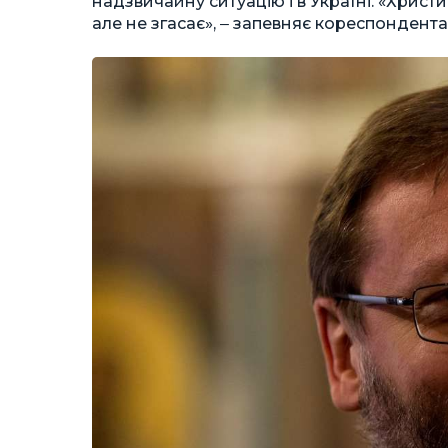
надзвичайну ситуацію і в Україні. «Христ
але не згасає», ‒ запевняє кореспондента