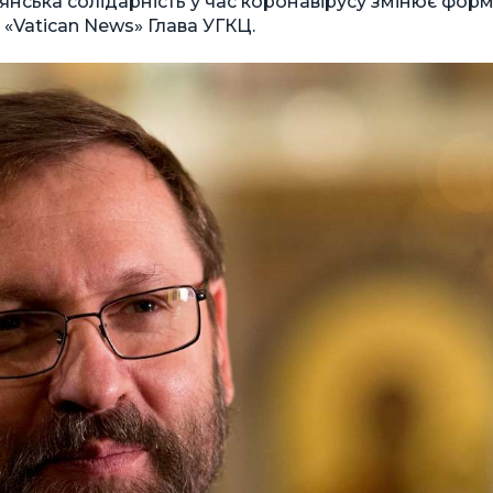
иянська солідарність у час коронавірусу змінює форм
 «Vatican News» Глава УГКЦ.