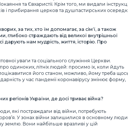
окаяння та Євхаристії. Крім того, ми видали інструкц
ів і прибирання церков та душпастирських осередк
их, за тих, хто їм допомагає, за сім’ї, а також
вами, глибоко страждають від великої внутрішньої
усі дарують нам мудрість, життя, історію. Про
товної уваги та соціального служіння Церкви.
ро одиноких, літніх людей: просимо їх, коли йдуть
 поцікавитися його станом, можливо, йому треба щос
дарність у час пандемії коронавірусу змінює форму,
их регіонів України, де досі триває війна?
юди, які постраждали від війни, потребують
доров’я. У зонах війни залишилися в основному люди
дну землю. Вони найбільше вразливі у цій