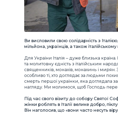
Ви висловили свою солідарність з Італіє
мільйона, українців, а також італійськом
Для України Італія ‒ дуже близька країна.
та молитовну єдність з італійським народо
священників, монахів, монахинь і мирян. 
особливо ті, хто доглядає за людьми похи
смерть першої українки, яка доглядала за
нагляду. Ми молимося, щоб Господь перемі
Під час свого візиту до собору Святої Соф
жінки роблять в Італії велике добро, пікл
Він наголосив, що «вони часто несуть віру