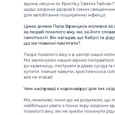
вдома, несучи їм Христа у Святих Тайнах П
щодо охорони здоров’я самих священник
для запобігання поширенню інфекції.
Цими днями Папа Франциск молився за хвор
за людей похилого віку, які, за його сло
самотності. Він нагадав, що бабусі та дід
що ми повинні пам’ятати?
Люди похилого віку є в центрі нашої моли
Ми заохочуємо наших вірних піклуватися п
до крамниць, постукати в двері сусіда та
купити. Інакше кажучи, християнська солі
але не згасає!
Чим насправді є коронавірус для тих східн
Ми, можливо, поки що не розуміємо, що л
найбільшої уваги з точки зору охорони з
похилого віку, які не зуміли покинути рі