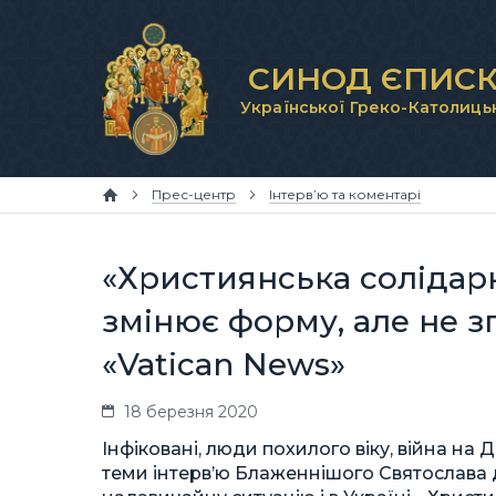
СИНОД ЄПИСК
Української Греко-Католиць
Прес-центр
Інтерв’ю та коментарі
«Християнська солідарн
змінює форму, але не зг
«Vatican News»
18 березня 2020
Інфіковані, люди похилого віку, війна на Д
теми інтерв’ю Блаженнішого Святослава дл