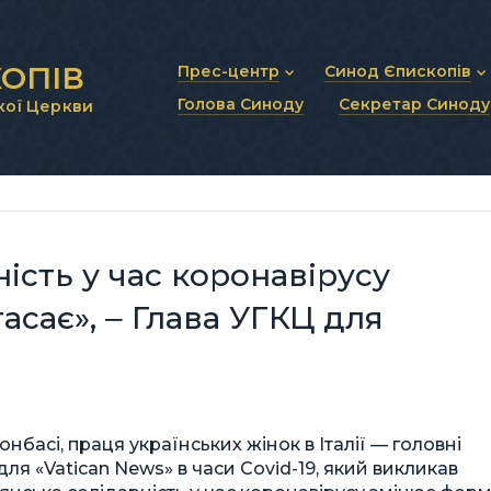
ОПІВ
Прес-центр
Синод Єпископів
Голова Синоду
Секретар Синоду
кої Церкви
Новини та анонси
Статут Синоду Єписко
Інтерв’ю та коментарі
Регламент Синоду Єп
Проповіді та промови
Положення про Голов
Молитовне прикликанн
Синодальні органи
Секретаріат Синоду
Контактна інформація
ість у час коронавірусу
асає», ‒ Глава УГКЦ для
онбасі, праця українських жінок в Італії — головні
я «Vatican News» в часи Covid-19, який викликав