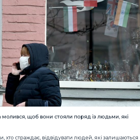
олився, щоб вони стояли поряд із людьми, які
, хто страждає, відвідувати людей, які залишаються