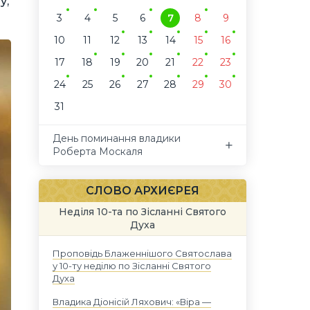
у,
3
4
5
6
7
8
9
10
11
12
13
14
15
16
17
18
19
20
21
22
23
24
25
26
27
28
29
30
31
День поминання владики
Роберта Москаля
СЛОВО АРХИЄРЕЯ
Неділя 10-та по Зісланні Святого
Духа
Проповідь Блаженнішого Святослава
у 10-ту неділю по Зісланні Святого
Духа
Владика Діонісій Ляхович: «Віра —