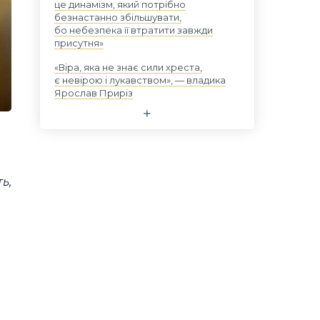
це динамізм, який потрібно
безнастанно збільшувати,
бо небезпека її втратити завжди
присутня»
«Віра, яка не знає сили хреста,
є невірою і лукавством», — владика
Ярослав Приріз
ь,