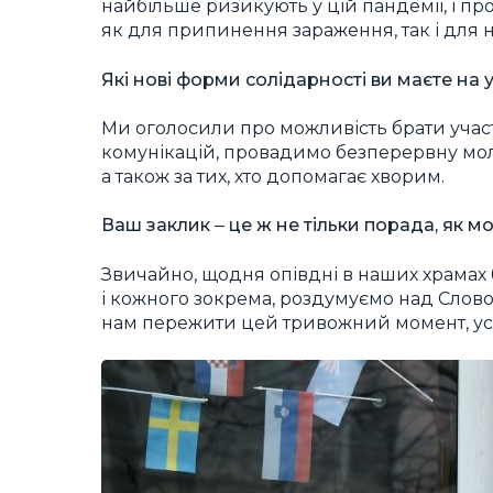
найбільше ризикують у цій пандемії, і п
як для припинення зараження, так і для н
Які нові форми солідарності ви маєте на у
Ми оголосили про можливість брати участ
комунікацій, провадимо безперервну молит
а також за тих, хто допомагає хворим.
Ваш заклик ‒ це ж не тільки порада, як 
Звичайно, щодня опівдні в наших храмах б
і кожного зокрема, роздумуємо над Слово
нам пережити цей тривожний момент, ус