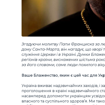
Згадуючи молитву Папи Франциска за люд
дому Санта-Марта, він нагадує, що хворі т
служіння Церкви і в Україні. Думки Блаж
регіонів країни, виснажених шістьма рок
за його словами, саме люди похилого віку,
Ваше Блаженство, яким є цей час для Ук
Україна вживає надзвичайних заходів, і 
проголошення в країні надзвичайного ста
насамперед допомогти українцям усвідо
власного та суспільного здоров’я. Ми так