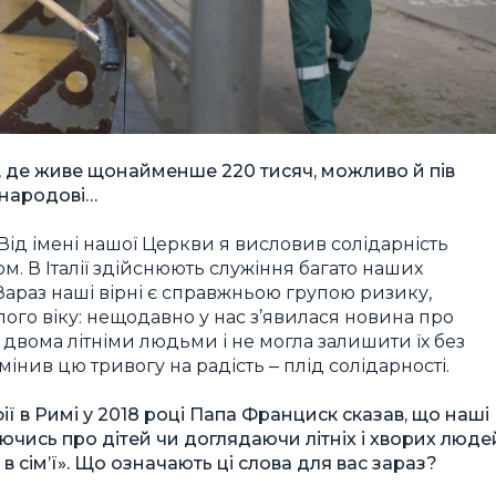
ю, де живе щонайменше 220 тисяч, можливо й пів
у народові…
 Від імені нашої Церкви я висловив солідарність
м. В Італії здійснюють служіння багато наших
Зараз наші вірні є справжньою групою ризику,
лого віку: нещодавно у нас з’явилася новина про
 двома літніми людьми і не могла залишити їх без
нив цю тривогу на радість ‒ плід солідарності.
ії в Римі у 2018 році Папа Франциск сказав, що наші
уючись про дітей чи доглядаючи літніх і хворих люде
 в сім’ї». Що означають ці слова для вас зараз?