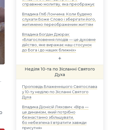
справжню молитву, яка преображує
Владика Гліб Лончина: Коли будемо
слухати Боже Слово і зберігати його,
житимемо переображеним життям
Владика Богдан Дзюрах:
«Благословення плодів — це духовне
дійство, яке виражає наш стосунок
до Бога і до наших ближніх»
Неділя 10-та по Зісланні Святого
Духа
.
Проповідь Блаженнішого Святослава
у 10-ту неділю по Зісланні Святого
Духа
Владика Діонісій Ляхович: «Віра —
о
це динамізм, який потрібно
безнастанно збільшувати,
бо небезпека її втратити завжди
присутня»