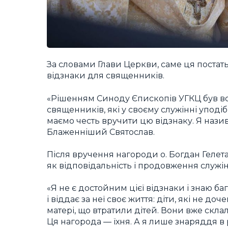
За словами Глави Церкви, саме ця постат
відзнаки для священників.
«Рішенням Синоду Єпископів УГКЦ був в
священників, які у своєму служінні упод
маємо честь вручити цю відзнаку. Я нази
Блаженніший Святослав.
Після вручення нагороди о. Богдан Гелет
як відповідальність і продовження служі
«Я не є достойним цієї відзнаки і знаю ба
і віддає за неї своє життя: діти, які не до
матері, що втратили дітей. Вони вже скла
Ця нагорода — їхня. А я лише знаряддя 