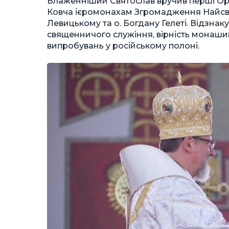
Блаженніший Святослав вручив перші 
Ковча ієромонахам Згромадження Найсвят
Левицькому та о. Богдану Гелеті. Відзна
священничого служіння, вірність монашим 
випробувань у російському полоні.