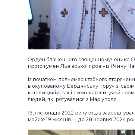
Орден блаженного священномученика Оме
протоігумен Львівської провінції Чину Н
Із початком повномасштабного вторгнен
в окупованому Бердянську поруч зі свої
католицькій, так і римо-католицькій гр
людей, які рятувалися з Маріуполя.
16 листопада 2022 року отців заарештувал
майже 19 місяців — до 28 червня 2024 рок