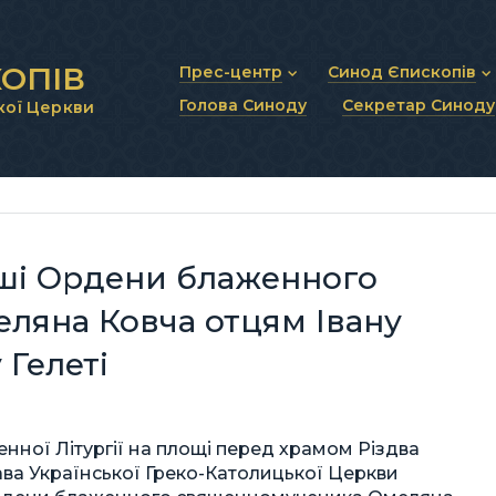
ОПІВ
Прес-центр
Синод Єпископів
Голова Синоду
Секретар Синоду
кої Церкви
Новини та анонси
Статут Синоду Єписко
Інтерв’ю та коментарі
Регламент Синоду Єп
Проповіді та промови
Положення про Голов
Молитовне прикликанн
Синодальні органи
Секретаріат Синоду
Контактна інформація
рші Ордени блаженного
ляна Ковча отцям Івану
 Гелеті
нної Літургії на площі перед храмом Різдва
лава Української Греко-Католицької Церкви