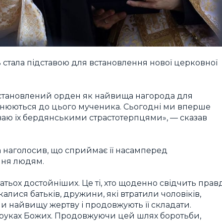
ь стала підставою для встановлення нової церковної
становлений орден як найвища нагорода для
ібнюються до цього мученика. Сьогодні ми вперше
ваю їх бердянськими страстотерпцями», — сказав
а наголосив, що сприймає її насамперед
ння людям.
гатьох достойніших. Це ті, хто щоденно свідчить прав
чекалися батьків, дружини, які втратили чоловіків,
ли найвищу жертву і продовжують її складати.
в руках Божих. Продовжуючи цей шлях боротьби,