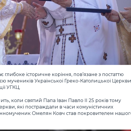
 глибоке історичне коріння, пов’язане з постаттю
цією мучеників Української Греко-Католицької Церкви
ії УГКЦ.
ить, коли святий Папа Іван Павло ІІ 25 років тому
Церкви, які постраждали в часи комуністичних
енномученик Омелян Ковч став покровителем нашог