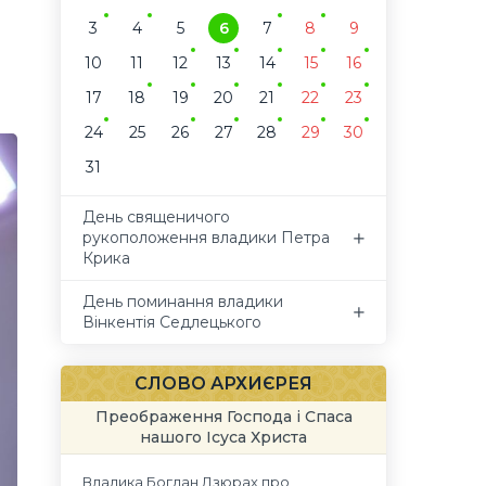
3
4
5
6
7
8
9
10
11
12
13
14
15
16
17
18
19
20
21
22
23
24
25
26
27
28
29
30
31
День священичого
рукоположення владики Петра
Крика
День поминання владики
Вінкентія Седлецького
СЛОВО АРХИЄРЕЯ
Преображення Господа і Спаса
нашого Ісуса Христа
Владика Богдан Дзюрах про