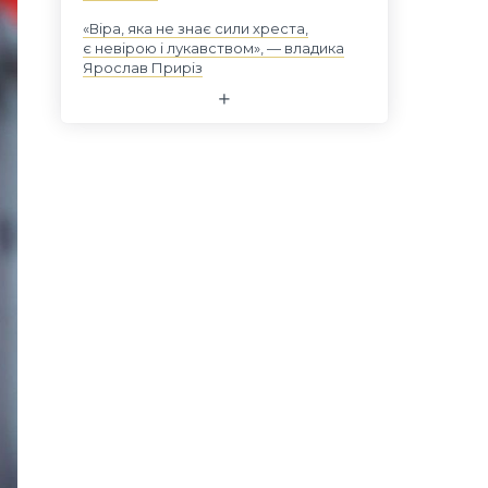
«Віра, яка не знає сили хреста,
є невірою і лукавством», — владика
Ярослав Приріз