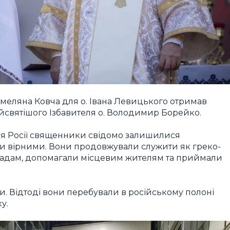
ляна Ковча для о. Івана Левицького отримав
айсвятішого Ізбавителя о. Володимир Борейко.
ня Росії священники свідомо залишилися
ми вірними. Вони продовжували служити як греко-
омадам, допомагали місцевим жителям та приймали
и. Відтоді вони перебували в російському полоні
у.