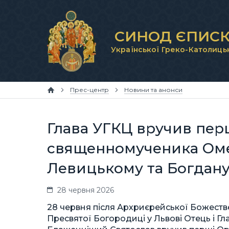
СИНОД ЄПИСК
Української Греко-Католиць
Прес-центр
Новини та анонси
Глава УГКЦ вручив пе
священномученика Оме
Левицькому та Богдану
28 червня 2026
28 червня після Архриєрейської Божестве
Пресвятої Богородиці у Львові Отець і Г