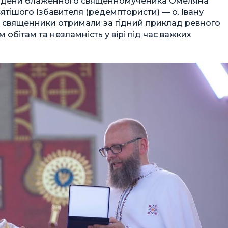
Ордени блаженного священномученика Омеляна
ішого Ізбавителя (редемптористи) — о. Івану
ку священники отримали за гідний приклад ревного
обітам та незламність у вірі під час важких