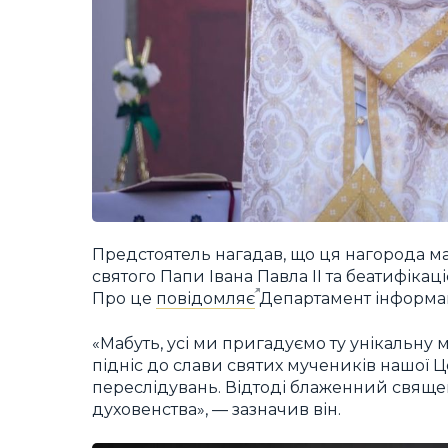
Предстоятель нагадав, що ця нагорода має
святого Папи Івана Павла ІІ та беатифіка
Про це
повідомляє
Департамент інформац
«Мабуть, усі ми пригадуємо ту унікальну м
підніс до слави святих мучеників нашої 
переслідувань. Відтоді блаженний свящ
духовенства», — зазначив він.