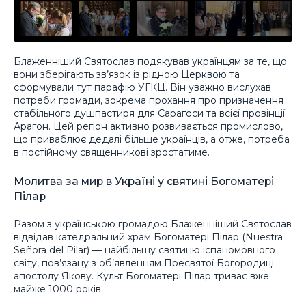
Блаженніший Святослав подякував українцям за те, що
вони зберігають зв’язок із рідною Церквою та
сформували тут парафію УГКЦ. Він уважно вислухав
потреби громади, зокрема прохання про призначення
стабільного душпастиря для Сарагоси та всієї провінції
Арагон. Цей регіон активно розвивається промислово,
що приваблює дедалі більше українців, а отже, потреба
в постійному священникові зростатиме.
Молитва за мир в Україні у святині Богоматері
Пілар
Разом з українською громадою Блаженніший Святослав
відвідав катедральний храм Богоматері Пілар (Nuestra
Señora del Pilar) — найбільшу святиню іспаномовного
світу, пов’язану з об’явленням Пресвятої Богородиці
апостолу Якову. Культ Богоматері Пілар триває вже
майже 1000 років.