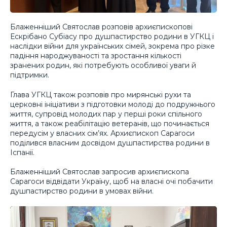
Блаженніший Святослав розповів архиєпископові
Ескрібано Субіасу про душпастирство родини в УГКЦ і
наслідки війни для українських сімей, зокрема про різке
падіння народжуваності та зростання кількості
зранених родин, які потребують особливої уваги й
підтримки.
Глава УГКЦ також розповів про мирянські рухи та
церковні ініціативи з підготовки молоді до подружнього
життя, супровід молодих пар у перші роки спільного
життя, а також реабілітацію ветеранів, що починається
передусім у власних сім’ях. Архиєпископ Сарагоси
поділився власним досвідом душпастирства родини в
Іспанії.
Блаженніший Святослав запросив архиєпископа
Сарагоси відвідати Україну, щоб на власні очі побачити
душпастирство родини в умовах війни.