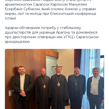
архиєпископом Сарагоси Карлосом Мануелем
Ескрібано Субіасом, який очолює Комісію у справах
мирян, сім’ї та молоді при Єпископській конференції
Іспанії.
Ієрархи обговорили потребу у стабільному
душпастирстві для українців Арагону та домовилися
про двосторонню співпрацю між УГКЦ і Сарагоською
архидієцезією.