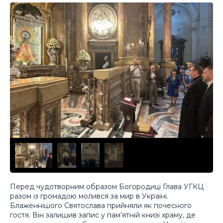
Перед чудотворним образом Богородиці Глава УГКЦ
разом із громадою молився за мир в Україні.
Блаженнішого Святослава прийняли як почесного
гостя. Він залишив запис у пам’ятній книзі храму, де