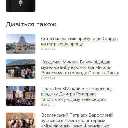
Дивіться також
Сотні паломників прибули до Старуні
на патріаршу прощу
6 серпня
Кардинал Микола Бичок відвідав
музей-садибу ієромонаха Миколи
Волосянка та громаду Старого Лисця
6 серпня
Папа Лев XIV прийняв на аудієнції
владику Дмитра Григорака
та спільноту «Дому милосердя»
6 серпня
Вселенський Патріарх Варфоломій
зустрівся в Римі з волонтерами
«Мізерікордії» Івано-Франківської