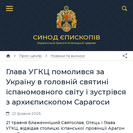
СИНОД ЄПИСКОПІВ
Української Греко-Католицької Церкви
Прес-центр
Новини та анонси
Глава УГКЦ помолився за
Україну в головній святині
іспаномовного світу і зустрівся
з архиєпископом Сарагоси
22 травня 2026
21 травня Блаженніший Святослав, Отець і Глава
УГКЦ, відвідав столицю іспанської провінції Арагон