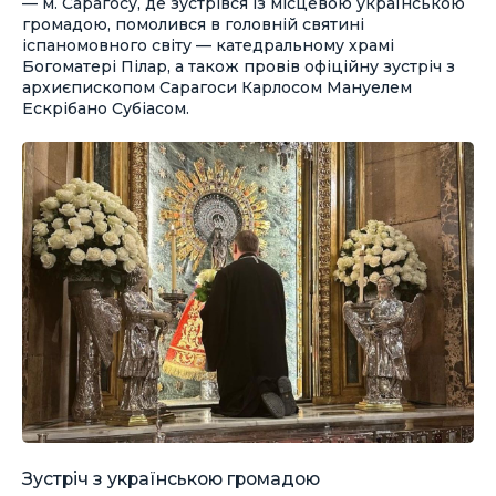
— м. Сарагосу, де зустрівся із місцевою українською
громадою, помолився в головній святині
іспаномовного світу — катедральному храмі
Богоматері Пілар, а також провів офіційну зустріч з
архиєпископом Сарагоси Карлосом Мануелем
Ескрібано Субіасом.
Зустріч з українською громадою