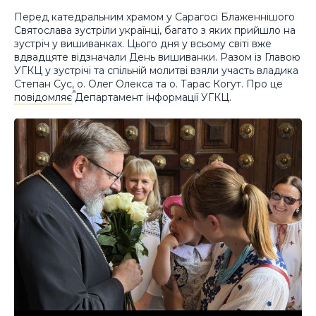
Перед катедральним храмом у Сарагосі Блаженнішого
Святослава зустріли українці, багато з яких прийшло на
зустріч у вишиванках. Цього дня у всьому світі вже
вдвадцяте відзначали День вишиванки. Разом із Главою
УГКЦ у зустрічі та спільній молитві взяли участь владика
Степан Сус, о. Олег Олекса та о. Тарас Когут. Про це
повідомляє
Департамент інформації УГКЦ.