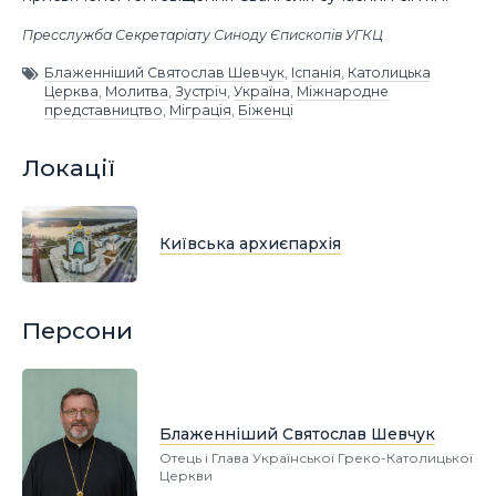
Пресслужба Секретаріату Синоду Єпископів УГКЦ
Блаженніший Святослав Шевчук
,
Іспанія
,
Католицька
Церква
,
Молитва
,
Зустріч
,
Україна
,
Міжнародне
представництво
,
Міграція
,
Біженці
Локації
Київська архиєпархія
Персони
Блаженніший Святослав Шевчук
Отець і Глава Української Греко-Католицької
Церкви