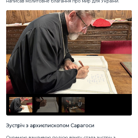
написав молитовне благання про мир для України.
Зустріч з архиєпископом Сарагоси
Окремою важливою подією візиту стала зустріч з