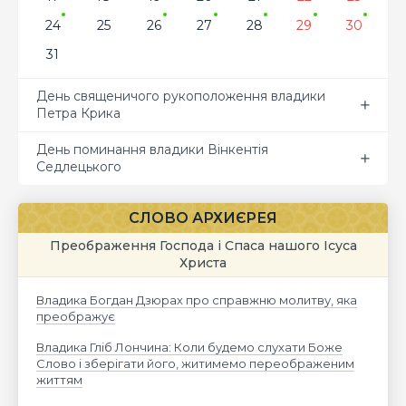
24
25
26
27
28
29
30
31
День священичого рукоположення владики
Петра Крика
День поминання владики Вінкентія
Седлецького
СЛОВО АРХИЄРЕЯ
Преображення Господа і Спаса нашого Ісуса
Христа
Владика Богдан Дзюрах про справжню молитву, яка
преображує
Владика Гліб Лончина: Коли будемо слухати Боже
Слово і зберігати його, житимемо переображеним
життям