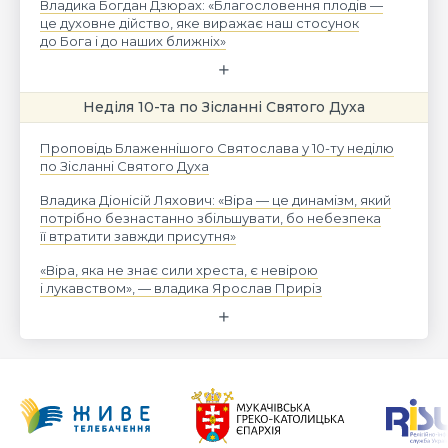
Владика Богдан Дзюрах: «Благословення плодів —
це духовне дійство, яке виражає наш стосунок
до Бога і до наших ближніх»
Неділя 10-та по Зісланні Святого Духа
Проповідь Блаженнішого Святослава у 10-ту неділю
по Зісланні Святого Духа
Владика Діонісій Ляхович: «Віра — це динамізм, який
потрібно безнастанно збільшувати, бо небезпека
її втратити завжди присутня»
«Віра, яка не знає сили хреста, є невірою
і лукавством», — владика Ярослав Приріз