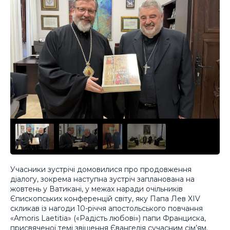
Учасники зустрічі домовилися про продовження
діалогу, зокрема наступна зустріч запланована на
жовтень у Ватикані, у межах наради очільників
Єпископських конференцій світу, яку Папа Лев XIV
скликав із нагоди 10-річчя апостольського повчання
«Amoris Laetitia» («Радість любові») папи Франциска,
присвяченої темі звіщення Євангелія сучасним сім’ям.